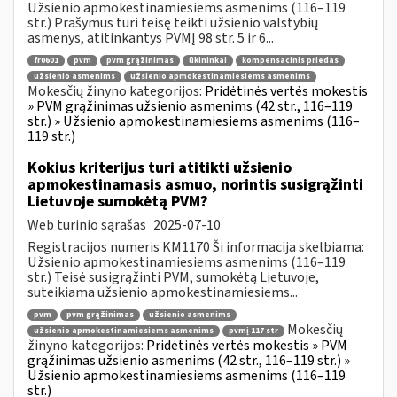
Užsienio apmokestinamiesiems asmenims (116–119
str.) Prašymus turi teisę teikti užsienio valstybių
asmenys, atitinkantys PVMĮ 98 str. 5 ir 6...
fr0601
pvm
pvm grąžinimas
ūkininkai
kompensacinis priedas
užsienio asmenims
užsienio apmokestinamiesiems asmenims
Mokesčių žinyno kategorijos:
Pridėtinės vertės mokestis
» PVM grąžinimas užsienio asmenims (42 str., 116–119
str.) » Užsienio apmokestinamiesiems asmenims (116–
119 str.)
Kokius kriterijus turi atitikti užsienio
apmokestinamasis asmuo, norintis susigrąžinti
Lietuvoje sumokėtą PVM?
Web turinio sąrašas
2025-07-10
Registracijos numeris KM1170 Ši informacija skelbiama:
Užsienio apmokestinamiesiems asmenims (116–119
str.) Teisė susigrąžinti PVM, sumokėtą Lietuvoje,
suteikiama užsienio apmokestinamiesiems...
pvm
pvm grąžinimas
užsienio asmenims
Mokesčių
užsienio apmokestinamiesiems asmenims
pvmį 117 str
žinyno kategorijos:
Pridėtinės vertės mokestis » PVM
grąžinimas užsienio asmenims (42 str., 116–119 str.) »
Užsienio apmokestinamiesiems asmenims (116–119
str.)