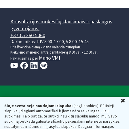
Konsultacijos mokesčių klausimais ir paslaugos
gyventojams:
+370 5 260 5060
Darbo laikas: I-IV 8.00-17.00, V 8.00-15.45.
Prieššventinę dieną - viena valanda trumpiau.
Kiekvieno mėnesio antrą penktadienį 8.00 val. - 12.00 val.
Mano VMI
Paklausimas per
Valstybinė mokesčių inspekcija prie Lietuvos
U
Respublikos finansų ministerijos
Šioje svetainėje naudojami slapukai
(angl. cookies). Būtinieji
slapukai įdiegiami automatiškai ir jiems nėra reikalingas Jūsų
Biudžetinė įstaiga. Juridinio asmens kodas — 188659752,
sutikimas. Taip pat galite sutikti ir su kitų slapukų naudojimu. Savo
adresas: Vasario 16-osios g. 14, 01107 Vilnius, Lietuva, el.paštas:
sutikimą bet kada galėsite atšaukti pakeisdami interneto naršyklės
vmi@vmi.lt
, E. pristatymo dėžutės adresas 188659752
nustatymus ir ištrindami įrašytus slapukus. Daugiau informacijos