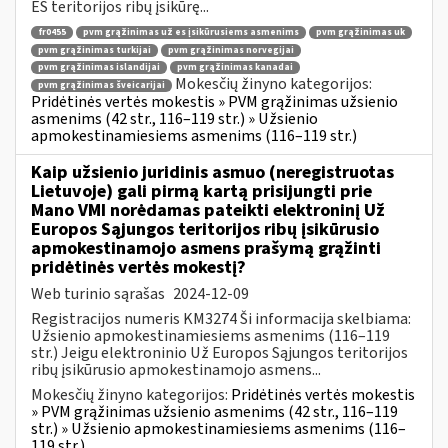
ES teritorijos ribų įsikūrę...
fr0455
pvm grąžinimas už es įsikūrusiems asmenims
pvm grąžinimas uk
pvm grąžinimas turkijai
pvm grąžinimas norvegijai
pvm grąžinimas islandijai
pvm grąžinimas kanadai
Mokesčių žinyno kategorijos:
pvm grąžinimas šveicarijai
Pridėtinės vertės mokestis » PVM grąžinimas užsienio
asmenims (42 str., 116–119 str.) » Užsienio
apmokestinamiesiems asmenims (116–119 str.)
Kaip užsienio juridinis asmuo (neregistruotas
Lietuvoje) gali pirmą kartą prisijungti prie
Mano VMI norėdamas pateikti elektroninį Už
Europos Sąjungos teritorijos ribų įsikūrusio
apmokestinamojo asmens prašymą grąžinti
pridėtinės vertės mokestį?
Web turinio sąrašas
2024-12-09
Registracijos numeris KM3274 Ši informacija skelbiama:
Užsienio apmokestinamiesiems asmenims (116–119
str.) Jeigu elektroninio Už Europos Sąjungos teritorijos
ribų įsikūrusio apmokestinamojo asmens...
Mokesčių žinyno kategorijos:
Pridėtinės vertės mokestis
» PVM grąžinimas užsienio asmenims (42 str., 116–119
str.) » Užsienio apmokestinamiesiems asmenims (116–
119 str.)