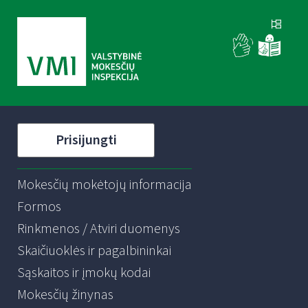
Prisijungti
Mokesčių mokėtojų informacija
Formos
Rinkmenos / Atviri duomenys
Skaičiuoklės ir pagalbininkai
Sąskaitos ir įmokų kodai
Mokesčių žinynas