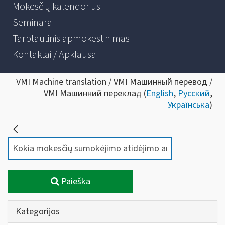
Mokesčių kalendorius
Seminarai
Tarptautinis apmokestinimas
Kontaktai / Apklausa
VMI Machine translation / VMI Машинный перевод /
VMI Машинний переклад (
English
,
Русский
,
Українська
)
Paieška
Kategorijos