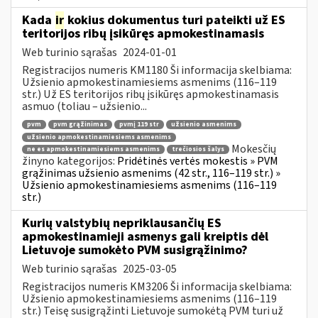
Kada
ir
kokius dokumentus turi pateikti už ES
teritorijos ribų įsikūręs apmokestinamasis
Web turinio sąrašas
2024-01-01
Registracijos numeris KM1180 Ši informacija skelbiama:
Užsienio apmokestinamiesiems asmenims (116–119
str.) Už ES teritorijos ribų įsikūręs apmokestinamasis
asmuo (toliau – užsienio...
pvm
pvm grąžinimas
pvmį 119 str
užsienio asmenims
užsienio apmokestinamiesiems asmenims
Mokesčių
ne es apmokestinamiesiems asmenims
trečiosios šalys
žinyno kategorijos:
Pridėtinės vertės mokestis » PVM
grąžinimas užsienio asmenims (42 str., 116–119 str.) »
Užsienio apmokestinamiesiems asmenims (116–119
str.)
Kurių valstybių nepriklausančių ES
apmokestinamieji asmenys gali kreiptis dėl
Lietuvoje sumokėto PVM susigrąžinimo?
Web turinio sąrašas
2025-03-05
Registracijos numeris KM3206 Ši informacija skelbiama:
Užsienio apmokestinamiesiems asmenims (116–119
str.) Teisę susigrąžinti Lietuvoje sumokėtą PVM turi už