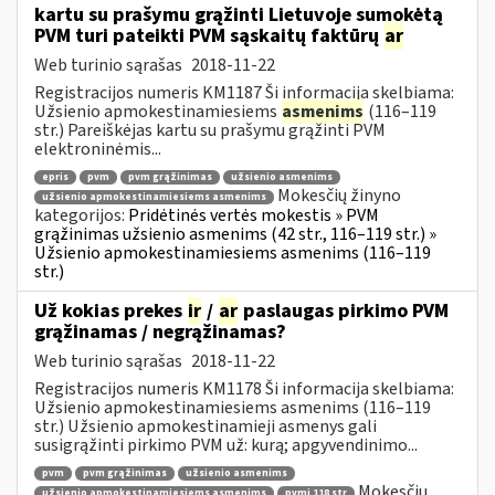
kartu su prašymu grąžinti Lietuvoje sumokėtą
PVM turi pateikti PVM sąskaitų faktūrų
ar
Web turinio sąrašas
2018-11-22
Registracijos numeris KM1187 Ši informacija skelbiama:
Užsienio apmokestinamiesiems
asmenims
(116–119
str.) Pareiškėjas kartu su prašymu grąžinti PVM
elektroninėmis...
epris
pvm
pvm grąžinimas
užsienio asmenims
Mokesčių žinyno
užsienio apmokestinamiesiems asmenims
kategorijos:
Pridėtinės vertės mokestis » PVM
grąžinimas užsienio asmenims (42 str., 116–119 str.) »
Užsienio apmokestinamiesiems asmenims (116–119
str.)
Už kokias prekes
ir
/
ar
paslaugas pirkimo PVM
grąžinamas / negrąžinamas?
Web turinio sąrašas
2018-11-22
Registracijos numeris KM1178 Ši informacija skelbiama:
Užsienio apmokestinamiesiems asmenims (116–119
str.) Užsienio apmokestinamieji asmenys gali
susigrąžinti pirkimo PVM už: kurą; apgyvendinimo...
pvm
pvm grąžinimas
užsienio asmenims
Mokesčių
užsienio apmokestinamiesiems asmenims
pvmį 118 str