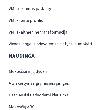
VMI teikiamos paslaugos
VMI kliento profilis
VMI skaitmeninė transformacija
Vienas langelis prievolėms valstybei sumokėti
NAUDINGA
Mokesčiai ir jų dydžiai
Atsiskaitymas grynaisiais pinigais
Dažniausiai užduodami klausimai
Mokesčių ABC