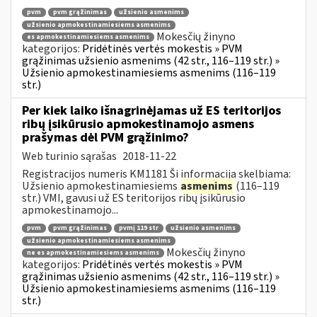
pvm
pvm grąžinimas
užsienio asmenims
užsienio apmokestinamiesiems asmenims
Mokesčių žinyno
es apmokestinamiesiems asmenims
kategorijos:
Pridėtinės vertės mokestis » PVM
grąžinimas užsienio asmenims (42 str., 116–119 str.) »
Užsienio apmokestinamiesiems asmenims (116–119
str.)
Per kiek laiko išnagrinėjamas už ES teritorijos
ribų įsikūrusio apmokestinamojo asmens
prašymas dėl PVM grąžinimo?
Web turinio sąrašas
2018-11-22
Registracijos numeris KM1181 Ši informacija skelbiama:
Užsienio apmokestinamiesiems
asmenims
(116–119
str.) VMI, gavusi už ES teritorijos ribų įsikūrusio
apmokestinamojo...
pvm
pvm grąžinimas
pvmį 119 str
užsienio asmenims
užsienio apmokestinamiesiems asmenims
Mokesčių žinyno
ne es apmokestinamiesiems asmenims
kategorijos:
Pridėtinės vertės mokestis » PVM
grąžinimas užsienio asmenims (42 str., 116–119 str.) »
Užsienio apmokestinamiesiems asmenims (116–119
str.)