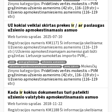
žinyno kategorijos:
Pridėtinės vertės mokestis » PVM
grąžinimas užsienio asmenims (42 str., 116–119 str.) »
Užsienio apmokestinamiesiems asmenims (116–119
str.)
Už kokiai veiklai skirtas prekes
ir
/
ar
paslaugas
užsienio apmokestinamasis asmuo
Web turinio sąrašas
2025-07-10
Registracijos numeris KM1171 Ši informacija skelbiama:
Užsienio apmokestinamiesiems asmenims (116–119
str.) Užsienio apmokestinamajam asmeniui gali būti
grąžintas: Lietuvoje sumokėtas importo PVM,...
pvm
pvm grąžinimas
užsienio asmenims
Mokesčių
užsienio apmokestinamiesiems asmenims
pvmį 118 str
žinyno kategorijos:
Pridėtinės vertės mokestis » PVM
grąžinimas užsienio asmenims (42 str., 116–119 str.) »
Užsienio apmokestinamiesiems asmenims (116–119
str.)
Kada
ir
kokius dokumentus turi pateikti
užsienio valstybės apmokestinamasis asmuo
Web turinio sąrašas
2018-11-22
Registracijos numeris KM1188 Ši informacija skelbiama: