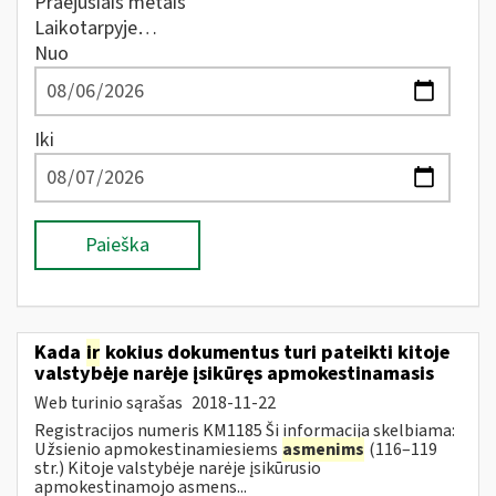
Praėjusiais metais
Laikotarpyje…
Nuo
Iki
Paieška
Kada
ir
kokius dokumentus turi pateikti kitoje
valstybėje narėje įsikūręs apmokestinamasis
Web turinio sąrašas
2018-11-22
Registracijos numeris KM1185 Ši informacija skelbiama:
Užsienio apmokestinamiesiems
asmenims
(116–119
str.) Kitoje valstybėje narėje įsikūrusio
apmokestinamojo asmens...