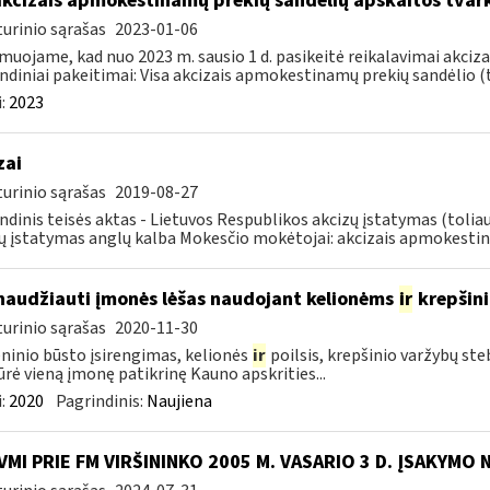
akcizais apmokestinamų prekių sandėlių apskaitos tvar
urinio sąrašas
2023-01-06
muojame, kad nuo 2023 m. sausio 1 d. pasikeitė reikalavimai akciz
ndiniai pakeitimai: Visa akcizais apmokestinamų prekių sandėlio (to
:
2023
zai
urinio sąrašas
2019-08-27
ndinis teisės aktas - Lietuvos Respublikos akcizų įstatymas (tolia
ų įstatymas anglų kalba Mokesčio mokėtojai: akcizais apmokestin
naudžiauti įmonės lėšas naudojant kelionėms
ir
krepšin
urinio sąrašas
2020-11-30
inio būsto įsirengimas, kelionės
ir
poilsis, krepšinio varžybų st
ūrė vieną įmonę patikrinę Kauno apskrities...
:
2020
Pagrindinis:
Naujiena
VMI PRIE FM VIRŠININKO 2005 M. VASARIO 3 D. ĮSAKYMO 