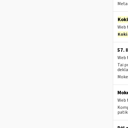
Metai
Kok
Web t
Koki
57. 
Web t
Tai p
dekla
Mokes
Moke
Web t
Komp
patik