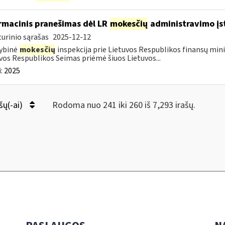
rmacinis pranešimas dėl LR
mokesčių
administravimo įs
urinio sąrašas
2025-12-12
ybinė
mokesčių
inspekcija prie Lietuvos Respublikos finansų mini
vos Respublikos Seimas priėmė šiuos Lietuvos...
:
2025
šų(-ai)
Rodoma nuo 241 iki 260 iš 7,293 irašų.