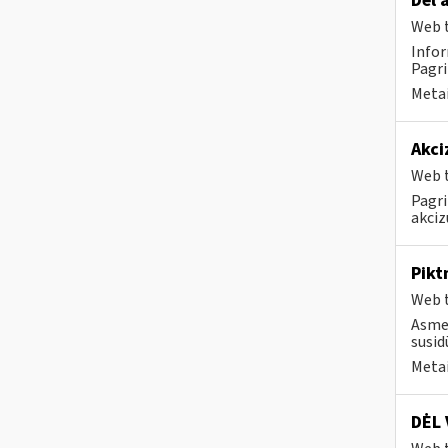
Dėl 
Web t
Infor
Pagri
Metai
Akci
Web t
Pagri
akciz
Pikt
Web t
Asmen
susid
Metai
DĖL 