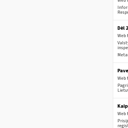
Web t
Infor
Respu
Dėl 
Web t
Valst
inspe
Metai
Pave
Web t
Pagri
Lietu
Kaip
Web t
Prisi
regi