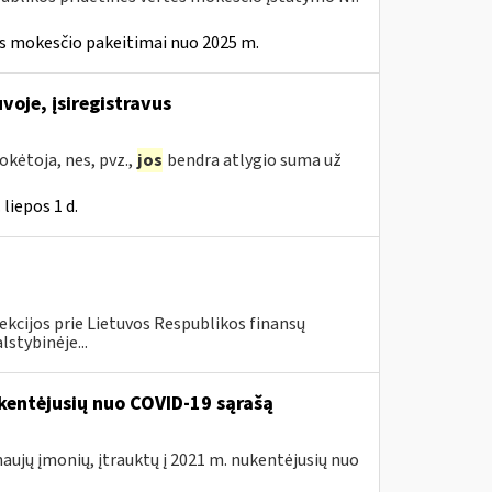
ės mokesčio pakeitimai nuo 2025 m.
voje, įsiregistravus
kėtoja, nes, pvz.,
jos
bendra atlygio suma už
liepos 1 d.
ekcijos prie Lietuvos Respublikos finansų
lstybinėje...
kentėjusių nuo COVID-19 sąrašą
naujų įmonių, įtrauktų į 2021 m. nukentėjusių nuo