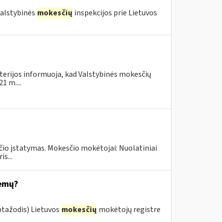
 Valstybinės
mokesčių
inspekcijos prie Lietuvos
terijos informuoja, kad Valstybinės mokesčių
1 m....
čio įstatymas. Mokesčio mokėtojai: Nuolatiniai
s...
temų?
ptažodis) Lietuvos
mokesčių
mokėtojų registre