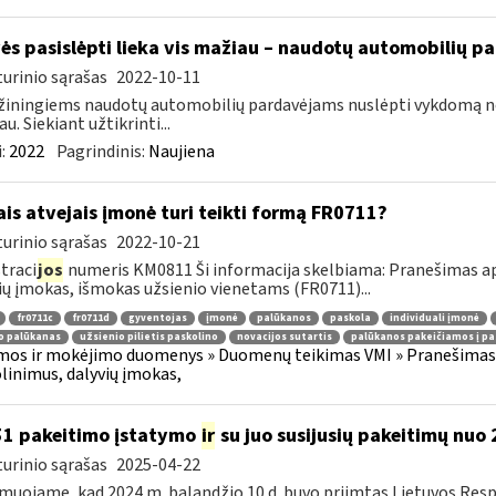
ės pasislėpti lieka vis mažiau – naudotų automobilių p
urinio sąrašas
2022-10-11
iningiems naudotų automobilių pardavėjams nuslėpti vykdomą ne
u. Siekiant užtikrinti...
:
2022
Pagrindinis:
Naujiena
ais atvejais įmonė turi teikti formą FR0711?
urinio sąrašas
2022-10-21
traci
jos
numeris KM0811 Ši informacija skelbiama: Pranešimas api
ių įmokas, išmokas užsienio vienetams (FR0711)...
fr0711c
fr0711d
gyventojas
įmonė
palūkanos
paskola
individuali įmonė
o palūkanas
užsienio pilietis paskolino
novacijos sutartis
palūkanos pakeičiamos į pa
os ir mokėjimo duomenys » Duomenų teikimas VMI » Pranešimas 
olinimus, dalyvių įmokas,
51 pakeitimo įstatymo
ir
su juo susijusių pakeitimų nuo
urinio sąrašas
2025-04-22
muojame, kad 2024 m. balandžio 10 d. buvo priimtas Lietuvos Resp