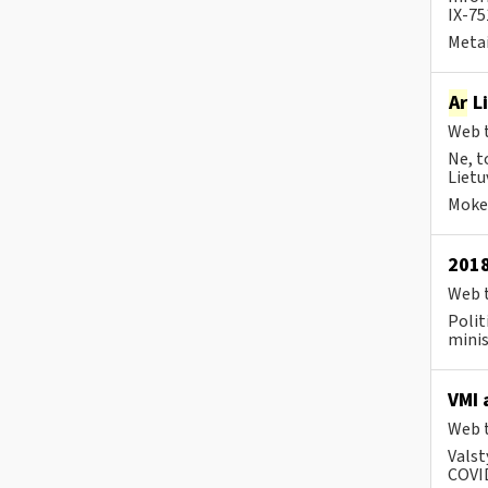
IX-7
Metai
Ar
Li
Web t
Ne, t
Lietu
Mokes
2018
Web t
Polit
minis
VMI 
Web t
Valst
COVID