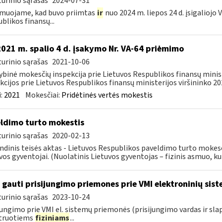
urinio sąrašas
2024-07-31
muojame, kad buvo priimtas
ir
nuo 2024 m. liepos 24 d. įsigaliojo
blikos finansų...
2021 m. spalio 4 d. įsakymo Nr. VA-64 priėmimo
urinio sąrašas
2021-10-06
ybinė mokesčių inspekcija prie Lietuvos Respublikos finansų minis
kcijos prie Lietuvos Respublikos finansų ministerijos viršininko 202
:
2021
Mokesčiai:
Pridėtinės vertės mokestis
ldimo turto mokestis
urinio sąrašas
2020-02-13
ndinis teisės aktas - Lietuvos Respublikos paveldimo turto mokes
vos gyventojai. (Nuolatinis Lietuvos gyventojas – fizinis asmuo, kuri
 gauti prisijungimo priemones prie VMI elektroninių sis
urinio sąrašas
2023-10-24
jungimo prie VMI el. sistemų priemonės (prisijungimo vardas ir sla
struotiems
fiziniams
...