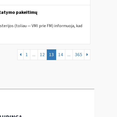
tatymo pakeitimų
sterijos (toliau — VMI prie FM) informuoja, kad
1
...
12
13
14
...
365