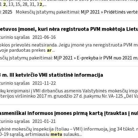
51
2
, 13, 15, 28, 31, 3
2
,...
:
2025
Mokesčių įstatymų pakeitimai:
MĮP 2021 » Pridėtinės vert
etuvos įmonei, kuri nėra registruota PVM mokėtoja Lietu
urinio sąrašas
2021-06-16
okios prievolės neatsiranda. Jeigu įmonė yra neregistruota PVM mo
voje parduotas prekes
ar
...
čių įstatymų pakeitimai:
MĮP 2021 » E-prekyba ir PVM nuo 2021 m. 
 m. III ketvirčio VMI statistinė informacija
urinio sąrašas
2021-11-22
ikų kreipimaisi į VMI dirbančius asmenis Valstybinės mokesčių insp
terijos viršininko 2017 m. gruodžio 27 d. įsakymu Nr. VA-125 „Dėl Va
asmeniškai informuos įmones pirmą kartą įtrauktas į nu
urinio sąrašas
2021-01-21
ybinė mokesčių inspekcija (toliau – VMI) informuoja, jog 34 tūkst. 
-19 sąrašą, artimiausiu
metu
sulauks...