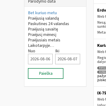
Parodymo data
Erdv
Bet kuriuo metu
Web t
Praėjusią valandą
Nesąž
Paskutines 24 valandas
sunkia
Praėjusią savaitę
Metai
Praėjusį mėnesį
Praėjusiais metais
Laikotarpyje…
Kuri
Nuo
Iki
Web t
Regis
dalyv
fr0711
Paieška
mokėj
pažym
įsisk
IX-7
Web t
Infor