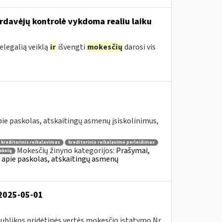
ardavėjų kontrolė vykdoma realiu laiku
legalią veiklą
ir
išvengti
mokesčių
darosi vis
e paskolas, atskaitingų asmenų įsiskolinimus,
kreditorinis reikalavimas
kreditorinio reikalavimo perleidimas
Mokesčių žinyno kategorijos:
Prašymai,
skolą
apie paskolas, atskaitingų asmenų
 2025-05-01
ublikos pridėtinės vertės mokesčio įstatymo Nr.