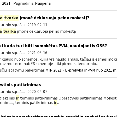
:
2021
Pagrindinis:
Naujiena
ia
tvarka
įmonė deklaruoja pelno mokestį?
urinio sąrašas
2019-02-11
a
tvarka
įmonė deklaruoja pelno mokestį?
Iki kada turi būti sumokėtas PVM, naudojantis OSS?
urinio sąrašas
2021-06-16
riklauso nuo schemos, kuria yra naudojamasi, tačiau iš esmės mokė
ravimo terminai: ES schemoje – iki pirmo kalendorinio...
čių įstatymų pakeitimai:
MĮP 2021 » E-prekyba ir PVM nuo 2021 m. 
stinis patikrinimas
urinio sąrašas
2020-04-07
leksinis
ir
teminis patikrinimas Operatyvus patikrinimas Mokesti
rinimas, teminis patikrinimas
ir
...