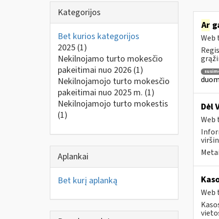
Kategorijos
Ar
ga
Bet kurios kategorijos
Web t
2025
(1)
Regis
Nekilnojamo turto mokesčio
grąži
pakeitimai nuo 2026
(1)
susim
duome
Nekilnojamojo turto mokesčio
pakeitimai nuo 2025 m.
(1)
Nekilnojamojo turto mokestis
Dėl 
(1)
Web t
Infor
virši
Metai
Aplankai
Kaso
Bet kurį aplanką
Web t
Kasos
vieto