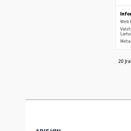
Info
Web t
Valst
Lietu
Metai
20 Įra