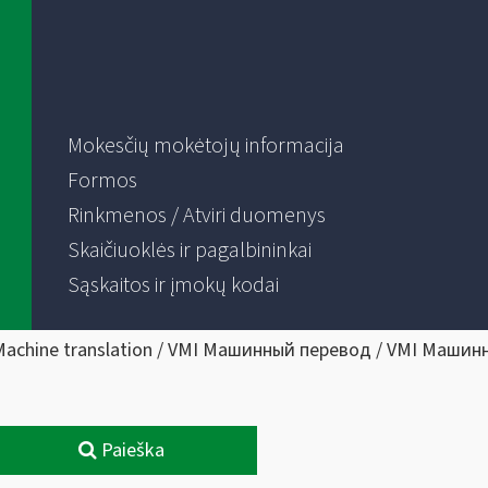
Mokesčių mokėtojų informacija
Formos
Rinkmenos / Atviri duomenys
Skaičiuoklės ir pagalbininkai
Sąskaitos ir įmokų kodai
Machine translation / VMI Машинный перевод / VMI Машин
Paieška