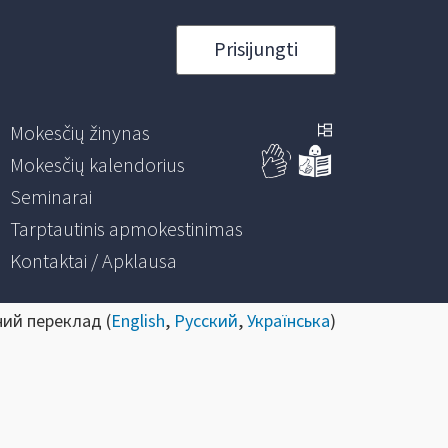
Prisijungti
Mokesčių žinynas
Mokesčių kalendorius
Seminarai
Tarptautinis apmokestinimas
Kontaktai / Apklausa
ний переклад (
English
,
Русский
,
Українська
)