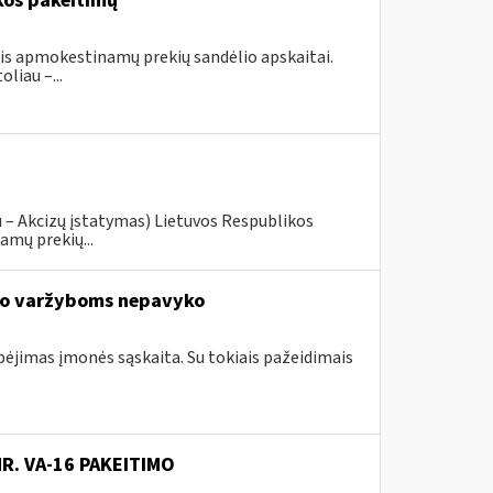
kos pakeitimų
ais apmokestinamų prekių sandėlio apskaitai.
liau –...
u – Akcizų įstatymas) Lietuvos Respublikos
amų prekių...
io varžyboms nepavyko
ebėjimas įmonės sąskaita. Su tokiais pažeidimais
NR. VA-16 PAKEITIMO