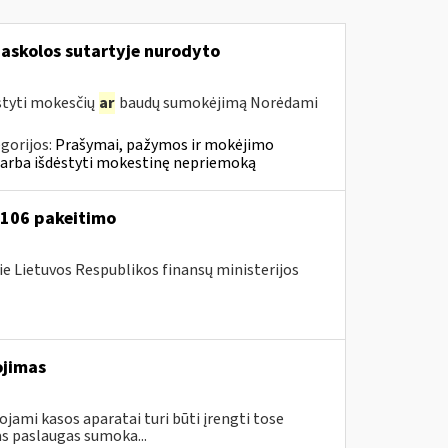
askolos sutartyje nurodyto
styti mokesčių
ar
baudų sumokėjimą Norėdami
gorijos:
Prašymai, pažymos ir mokėjimo
 arba išdėstyti mokestinę nepriemoką
A-106 pakeitimo
ie Lietuvos Respublikos finansų ministerijos
ojimas
ami kasos aparatai turi būti įrengti tose
s paslaugas sumoka...