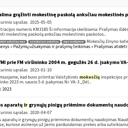
lima grąžinti mokestinę paskolą anksčiau mokestinės p
urinio sąrašas
2025-05-05
tracijos numeris KM3185 Ši informacija skelbiama: Prašymas išdė
nti mokestinę paskolą anksčiau mokestinės paskolos...
Mokesčių žinyno kate
okėti anksčiau mps
atsiskaityti anksčiau
mps mokėjimai
nys » Pažymų užsakymas ir prašymų teikimas » Prašymas atidėti
VMI prie FM viršininko 2004 m. gegužės 26 d. įsakymo V
urinio sąrašas
2023-01-10
muojame, kad buvo priimtas Valstybinės
mokesčių
inspekcijos pr
ninko 2023 m. sausio 5 d. įsakymas Nr. VA-3 „Dėl...
:
2023
s aparatų
ir
grynųjų pinigų priėmimo dokumentų naud
urinio sąrašas
2020-04-07
 aparatų ir grynųjų pinigų priėmimo dokumentų naudojimas Naudoj
se, kuriose asmenys už jiems parduodamas prekes arba suteikiama