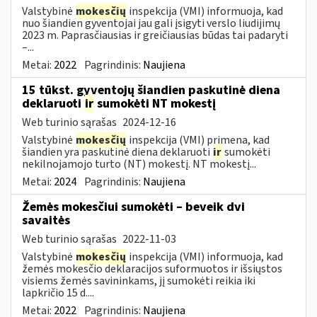
Valstybinė
mokesčių
inspekcija (VMI) informuoja, kad
nuo šiandien gyventojai jau gali įsigyti verslo liudijimų
2023 m. Paprasčiausias ir greičiausias būdas tai padaryti
–...
Metai:
2022
Pagrindinis:
Naujiena
15 tūkst. gyventojų šiandien paskutinė diena
deklaruoti
ir
sumokėti NT mokestį
Web turinio sąrašas
2024-12-16
Valstybinė
mokesčių
inspekcija (VMI) primena, kad
šiandien yra paskutinė diena deklaruoti
ir
sumokėti
nekilnojamojo turto (NT) mokestį. NT mokestį...
Metai:
2024
Pagrindinis:
Naujiena
Žemės mokesčiui sumokėti – beveik dvi
savaitės
Web turinio sąrašas
2022-11-03
Valstybinė
mokesčių
inspekcija (VMI) informuoja, kad
žemės mokesčio deklaracijos suformuotos ir išsiųstos
visiems žemės savininkams, jį sumokėti reikia iki
lapkričio 15 d....
Metai:
2022
Pagrindinis:
Naujiena