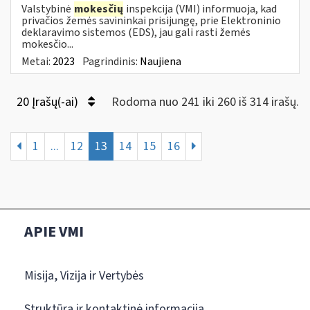
Valstybinė
mokesčių
inspekcija (VMI) informuoja, kad
privačios žemės savininkai prisijungę, prie Elektroninio
deklaravimo sistemos (EDS), jau gali rasti žemės
mokesčio...
Metai:
2023
Pagrindinis:
Naujiena
20 Įrašų(-ai)
Rodoma nuo 241 iki 260 iš 314 irašų.
1
...
12
13
14
15
16
APIE VMI
Misija, Vizija ir Vertybės
Struktūra ir kontaktinė informacija