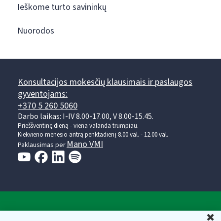
Ieškome turto savininkų
Nuorodos
Konsultacijos mokesčių klausimais ir paslaugos
gyventojams:
+370 5 260 5060
Darbo laikas: I-IV 8.00-17.00, V 8.00-15.45.
Prieššventinę dieną - viena valanda trumpiau.
Kiekvieno mėnesio antrą penktadienį 8.00 val. - 12.00 val.
Mano VMI
Paklausimas per
Valstybinė mokesčių inspekcija prie Lietuvos
U