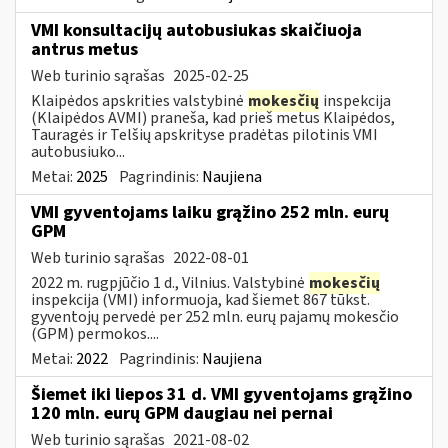
VMI konsultacijų autobusiukas skaičiuoja
antrus metus
Web turinio sąrašas
2025-02-25
Klaipėdos apskrities valstybinė
mokesčių
inspekcija
(Klaipėdos AVMI) praneša, kad prieš metus Klaipėdos,
Tauragės ir Telšių apskrityse pradėtas pilotinis VMI
autobusiuko...
Metai:
2025
Pagrindinis:
Naujiena
VMI gyventojams laiku grąžino 252 mln. eurų
GPM
Web turinio sąrašas
2022-08-01
2022 m. rugpjūčio 1 d., Vilnius. Valstybinė
mokesčių
inspekcija (VMI) informuoja, kad šiemet 867 tūkst.
gyventojų pervedė per 252 mln. eurų pajamų mokesčio
(GPM) permokos....
Metai:
2022
Pagrindinis:
Naujiena
Šiemet iki liepos 31 d. VMI gyventojams grąžino
120 mln. eurų GPM daugiau nei pernai
Web turinio sąrašas
2021-08-02