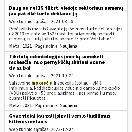
Daugiau nei 15 tūkst. viešojo sektoriaus asmenų
jau pateikė turto deklaraciją
Web turinio sąrašas
2021-03-18
Praėjusiais metais Gyventojų (šeimos) turto deklaracijas
už 2019 m. pateikė 152 tūkst. tai privalančių padaryti
asmenų, iš kurių laiku tai padarė 75 proc. Valstybinė...
Metai:
2021
Pagrindinis:
Naujiena
Tikrintų odontologijos įmonių sumokėti
mokesčiai nuo pernykščių skiriasi vos ne
dvigubai
Web turinio sąrašas
2021-10-27
Valstybinė
mokesčių
inspekcija (toliau – VMI)
informuoja, kad didžiausias vidutinio darbo užmokesčio
(VDU) pokytis – 53 proc. augimas – per pirmą šių metų
pusmetį fiksuotas...
Metai:
2021
Pagrindinis:
Naujiena
Gyventojai jau gali įsigyti verslo liudijimus
kitiems metams
Web turinio sąrašas
2022-12-07