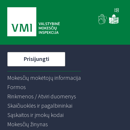
Prisijungti
Mokesčių mokėtojų informacija
Formos
Rinkmenos / Atviri duomenys
Skaičiuoklės ir pagalbininkai
Sąskaitos ir įmokų kodai
Mokesčių žinynas