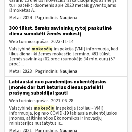
vasario 15 dienos mokesčius išskaičiuojantys asmenys
turi pateikti duomenis apie 2023 metais gyventojams
išmokėtas A...
Metai:
2024
Pagrindinis:
Naujiena
300 tūkst. žemės savininkų rytoj paskutinė
diena sumokėti žemės mokestį
Web turinio sąrašas
2023-11-14
Valstybinė
mokesčių
inspekcija (VMI) informuoja, kad
likus dienai iki žemės mokesčio termino, 481 tūkst.
žemės savininkų (62 proc.) sumokėjo 34 mln. eurų (57
proc.)....
Metai:
2023
Pagrindinis:
Naujiena
Labiausiai nuo pandemijos nukentėjusios
įmonės dar turi keturias dienas pateikti
prašymą subsidijai gauti
Web turinio sąrašas
2021-06-28
Valstybinės
mokesčių
inspekcija (toliau – VMI)
informuoja, jog nuo COVID-19 labiausia nukentėjusios
įmonės, atitinkančios Ekonomikos ir inovacijų
ministerijos nustatytus ir...
Metai:
2021
Pagrindinis:
Naujiena