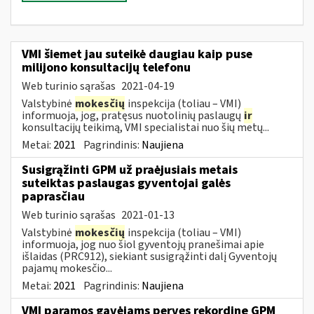
VMI šiemet jau suteikė daugiau kaip puse
milijono konsultacijų telefonu
Web turinio sąrašas
2021-04-19
Valstybinė
mokesčių
inspekcija (toliau – VMI)
informuoja, jog, pratęsus nuotolinių paslaugų
ir
konsultacijų teikimą, VMI specialistai nuo šių metų...
Metai:
2021
Pagrindinis:
Naujiena
Susigrąžinti GPM už praėjusiais metais
suteiktas paslaugas gyventojai galės
paprasčiau
Web turinio sąrašas
2021-01-13
Valstybinė
mokesčių
inspekcija (toliau – VMI)
informuoja, jog nuo šiol gyventojų pranešimai apie
išlaidas (PRC912), siekiant susigrąžinti dalį Gyventojų
pajamų mokesčio...
Metai:
2021
Pagrindinis:
Naujiena
VMI paramos gavėjams perves rekordinę GPM