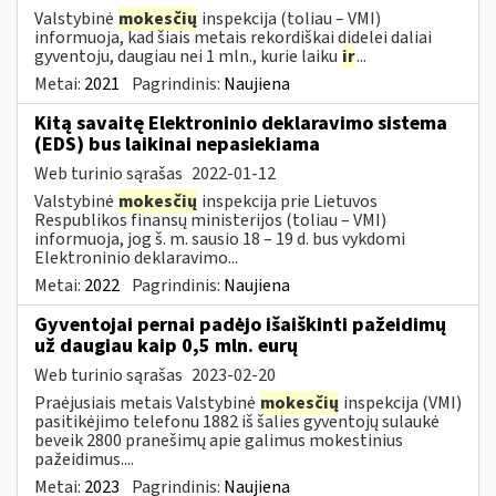
Valstybinė
mokesčių
inspekcija (toliau – VMI)
informuoja, kad šiais metais rekordiškai didelei daliai
gyventoju, daugiau nei 1 mln., kurie laiku
ir
...
Metai:
2021
Pagrindinis:
Naujiena
Kitą savaitę Elektroninio deklaravimo sistema
(EDS) bus laikinai nepasiekiama
Web turinio sąrašas
2022-01-12
Valstybinė
mokesčių
inspekcija prie Lietuvos
Respublikos finansų ministerijos (toliau – VMI)
informuoja, jog š. m. sausio 18 – 19 d. bus vykdomi
Elektroninio deklaravimo...
Metai:
2022
Pagrindinis:
Naujiena
Gyventojai pernai padėjo išaiškinti pažeidimų
už daugiau kaip 0,5 mln. eurų
Web turinio sąrašas
2023-02-20
Praėjusiais metais Valstybinė
mokesčių
inspekcija (VMI)
pasitikėjimo telefonu 1882 iš šalies gyventojų sulaukė
beveik 2800 pranešimų apie galimus mokestinius
pažeidimus....
Metai:
2023
Pagrindinis:
Naujiena