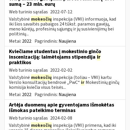
sumą – 23 mln. eurų
Web turinio sąrašas
2022-07-12
Valstybinė
mokesčių
inspekcija (VMI) informuoja, kad
iki šios savaitės pabaigos 24 tūkst. paramos gavėjų,
meno kūrėjų, profesinių sąjungų ir jų susivienijimų bei
politinių...
Metai:
2022
Pagrindinis:
Naujiena
Kviečiame studentus į mokestinio ginčo
inscenizaciją: laimėtojams stipendija
ir
praktikos
Web turinio sąrašas
2022-02-02
Valstybinė
mokesčių
inspekcija (toliau – VMI) kartu
Verslo konsultacijų bendrovė „PwC“
ir
Mokestinių ginčų
komisija kviečia visus teisės...
Metai:
2022
Pagrindinis:
Naujiena
Artėja duomenų apie gyventojams išmokėtas
išmokas pateikimo terminas
Web turinio sąrašas
2024-02-08
Valstybinė
mokesčių
inspekcija (VMI) primena, kad iki