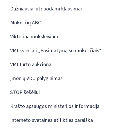
Dažniausiai užduodami klausimai
Mokesčių ABC
Viktorina moksleiviams
VMI kviečia į „Pasimatymą su mokesčiais“
VMI turto aukcionai
Įmonių VDU palyginimas
STOP šešėliui
Krašto apsaugos ministerijos informacija
Interneto svetainės atitikties paraiška