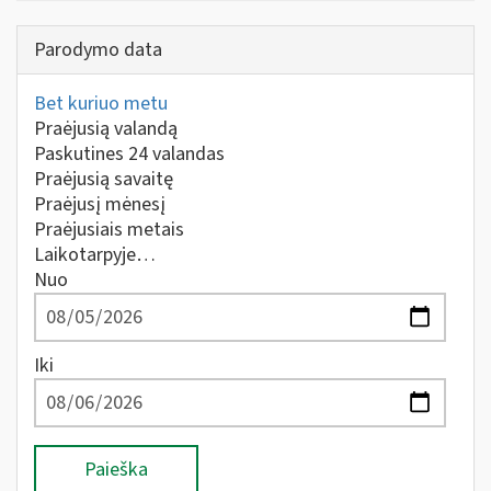
Parodymo data
Bet kuriuo metu
Praėjusią valandą
Paskutines 24 valandas
Praėjusią savaitę
Praėjusį mėnesį
Praėjusiais metais
Laikotarpyje…
Nuo
Iki
Paieška