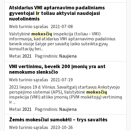
Atsidarius VMI aptarnavimo padaliniams
gyventojai
ir
toliau aktyviai naudojasi
nuotolinėmis
Web turinio sąrašas
2021-07-08
Valstybinė
mokesčių
inspekcija (toliau – VMI)
informuoja, kad atidarius VMI aptarnavimo padalinius
beveik visoje šalyje per savaitę laiko suteikta gyvų
konsultacijų bei...
Metai:
2021
Pagrindinis:
Naujiena
VMI vertinimu, beveik 200 įmonių yra ant
nemokumo slenksčio
Web turinio sąrašas
2021-07-19
2021 liepos 19 d. Vilnius. Savaitgalį startavus Ankstyvojo
perspėjimo sistemai (APS), Valstybinė
mokesčių
inspekcija (VMI) atliko įmonių (PVM mokėtojų) vertinimą
ir ...
Metai:
2021
Pagrindinis:
Naujiena
Žemės mokesčiui sumokėti – trys savaitės
Web turinio sąrašas
2023-10-26