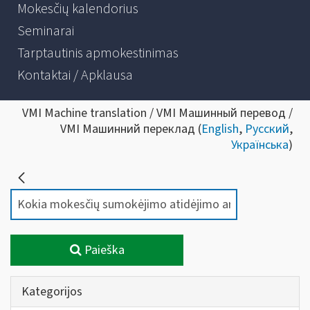
Mokesčių kalendorius
Seminarai
Tarptautinis apmokestinimas
Kontaktai / Apklausa
VMI Machine translation / VMI Машинный перевод /
VMI Машинний переклад (
English
,
Русский
,
Українська
)
Paieška
Kategorijos