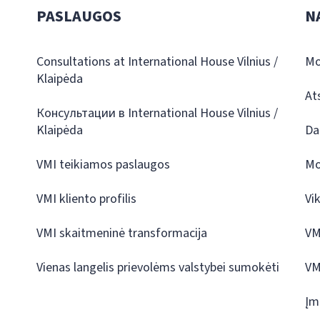
PASLAUGOS
N
Consultations at International House Vilnius /
Mo
Klaipėda
At
Консультации в International House Vilnius /
Klaipėda
Da
VMI teikiamos paslaugos
Mo
VMI kliento profilis
Vi
VMI skaitmeninė transformacija
VM
Vienas langelis prievolėms valstybei sumokėti
VM
Įm