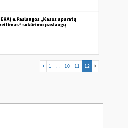
.EKA) e.Paslaugos „Kasos aparatų
keitimas“ sukūrimo paslaugų
1
...
10
11
12