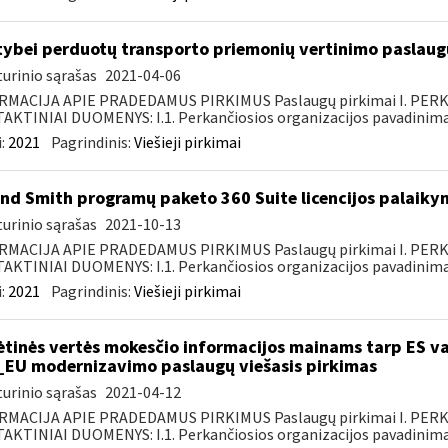
tybei perduotų transporto priemonių vertinimo paslaugų
urinio sąrašas
2021-04-06
RMACIJA APIE PRADEDAMUS PIRKIMUS Paslaugų pirkimai I. PER
KTINIAI DUOMENYS: I.1. Perkančiosios organizacijos pavadinimas
:
2021
Pagrindinis:
Viešieji pirkimai
nd Smith programų paketo 360 Suite licencijos palaiky
urinio sąrašas
2021-10-13
RMACIJA APIE PRADEDAMUS PIRKIMUS Paslaugų pirkimai I. PER
KTINIAI DUOMENYS: I.1. Perkančiosios organizacijos pavadinimas
:
2021
Pagrindinis:
Viešieji pirkimai
ėtinės vertės mokesčio informacijos mainams tarp ES va
_EU modernizavimo paslaugų viešasis pirkimas
urinio sąrašas
2021-04-12
RMACIJA APIE PRADEDAMUS PIRKIMUS Paslaugų pirkimai I. PER
KTINIAI DUOMENYS: I.1. Perkančiosios organizacijos pavadinimas