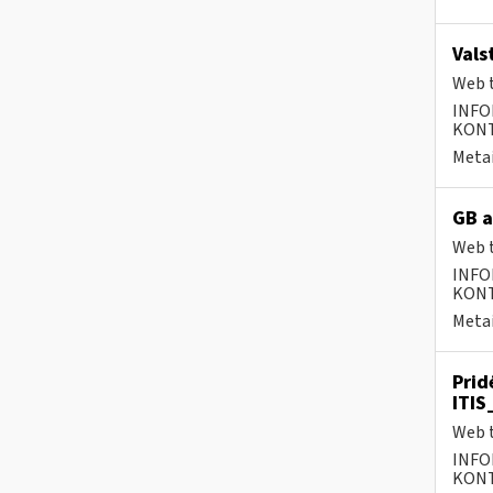
Vals
Web t
INFO
KONTA
Metai
GB a
Web t
INFO
KONTA
Metai
Prid
ITIS
Web t
INFO
KONTA