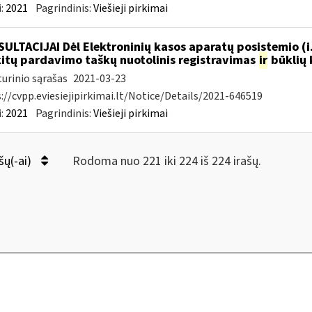
:
2021
Pagrindinis:
Viešieji pirkimai
ULTACIJAI Dėl Elektroninių kasos aparatų posistemio (i
.kitų pardavimo taškų nuotolinis registravimas
ir
būklių 
urinio sąrašas
2021-03-23
://cvpp.eviesiejipirkimai.lt/Notice/Details/2021-646519
:
2021
Pagrindinis:
Viešieji pirkimai
šų(-ai)
Rodoma nuo 221 iki 224 iš 224 irašų.