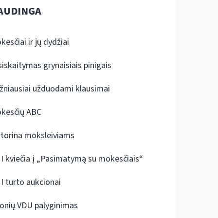
AUDINGA
kesčiai ir jų dydžiai
siskaitymas grynaisiais pinigais
žniausiai užduodami klausimai
kesčių ABC
ktorina moksleiviams
I kviečia į „Pasimatymą su mokesčiais“
I turto aukcionai
onių VDU palyginimas