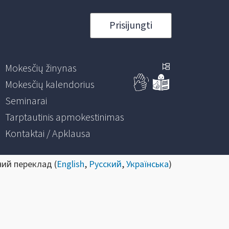
Prisijungti
Mokesčių žinynas
Mokesčių kalendorius
Seminarai
Tarptautinis apmokestinimas
Kontaktai / Apklausa
ний переклад (
English
,
Русский
,
Українська
)