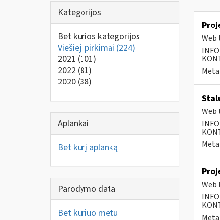
Kategorijos
Proj
Bet kurios kategorijos
Web t
Viešieji pirkimai
(224)
INFO
2021
(101)
KONTA
2022
(81)
Metai
2020
(38)
Stal
Web t
Aplankai
INFO
KONTA
Metai
Bet kurį aplanką
Proj
Web t
Parodymo data
INFO
KONTA
Bet kuriuo metu
Metai