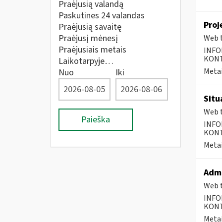
Praėjusią valandą
Paskutines 24 valandas
Proj
Praėjusią savaitę
Praėjusį mėnesį
Web t
Praėjusiais metais
INFO
KONTA
Laikotarpyje…
Metai
Nuo
Iki
Situ
Web t
Paieška
INFO
KONTA
Metai
Admi
Web t
INFO
KONTA
Metai