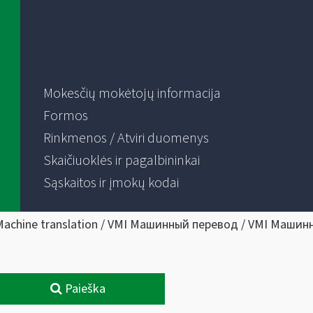
Mokesčių mokėtojų informacija
Formos
Rinkmenos / Atviri duomenys
Skaičiuoklės ir pagalbininkai
Sąskaitos ir įmokų kodai
Machine translation / VMI Машинный перевод / VMI Машин
Paieška