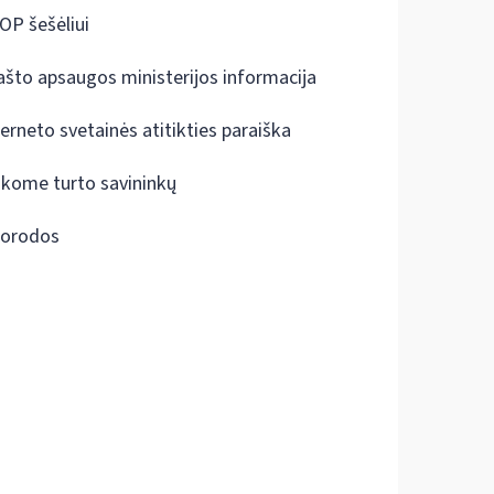
OP šešėliui
ašto apsaugos ministerijos informacija
terneto svetainės atitikties paraiška
škome turto savininkų
orodos