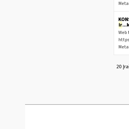
Metai
KONS
ir
..
Web t
https
Metai
20 Įra