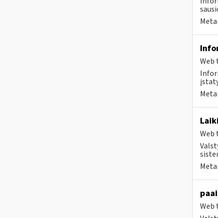
Infor
sausio
Metai
Info
Web t
Infor
įstat
Metai
Laik
Web t
Valst
siste
Metai
paai
Web t