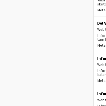
Valst
skirto
Metai
Dėl 
Web t
Infor
tam t
Metai
Info
Web t
Infor
balan
Metai
Info
Web t