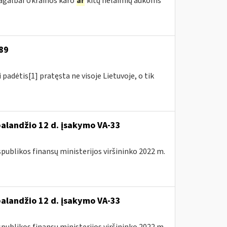
pagalbai Ukrainos karo
ar
kitų nelaimių aukoms
-89
padėtis[1] pratęsta ne visoje Lietuvoje, o tik
balandžio 12 d. įsakymo VA-33
spublikos finansų ministerijos viršininko 2022 m.
balandžio 12 d. įsakymo VA-33