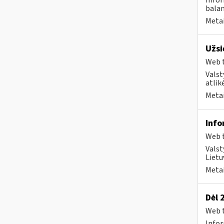
Infor
balan
Metai
Užsi
Web t
Valst
atlik
Metai
Info
Web t
Valst
Lietu
Metai
Dėl 
Web t
Infor