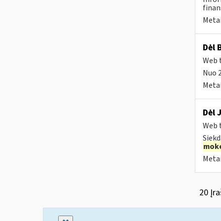
finan
Metai
Dėl 
Web t
Nuo 
Metai
Dėl 
Web t
Siekd
moke
Metai
20 Įra