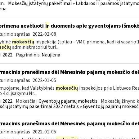
m.
Mokesčių įstatymų pakeitimai » Labdaros ir paramos įstatymo
ena
primena nevėluoti
ir
duomenis apie gyventojams išmokėt
urinio sąrašas
2022-02-08
ybinė
mokesčių
inspekcija (toliau – VMI) primena, kad iki vasari
sčių
administratoriui turi...
:
2022
Pagrindinis:
Naujiena
rmacinis pranešimas dėl Mėnesinės pajamų mokesčio d
urinio sąrašas
2022-01-05
muojame, kad Valstybinės
mokesčių
inspekcijos prie Lietuvos Res
 4 d. įsakymu Nr....
:
2022
Mokesčiai:
Gyventojų pajamų mokestis
Mokesčių žinyno k
čių įstatymų pakeitimai 2022 metais » Gyventojų pajamų mokesči
rmacinis pranešimas dėl Mėnesinės pajamų mokesčio d
urinio sąrašas
2022-01-05