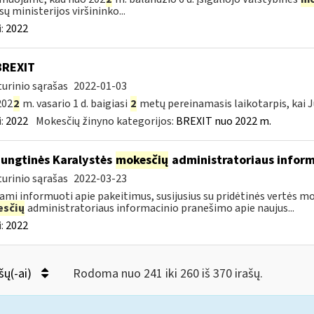
sų ministerijos viršininko...
:
2022
BREXIT
urinio sąrašas
2022-01-03
202
2
m. vasario 1 d. baigiasi
2
metų pereinamasis laikotarpis, kai J
:
2022
Mokesčių žinyno kategorijos:
BREXIT nuo 2022 m.
Jungtinės Karalystės
mokesčių
administratoriaus inform
urinio sąrašas
2022-03-23
ami informuoti apie pakeitimus, susijusius su pridėtinės vertės 
sčių
administratoriaus informacinio pranešimo apie naujus...
:
2022
šų(-ai)
Rodoma nuo 241 iki 260 iš 370 irašų.