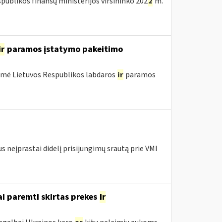
publikos finansų ministerijos viršininko 202
2
m.
ir
paramos įstatymo pakeitimo
ėmė Lietuvos Respublikos labdaros
ir
paramos
s neįprastai didelį prisijungimų srautą prie VMI
ai paremti skirtas prekes
ir