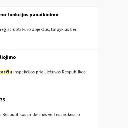
mo funkcijos panaikinimo
egistruoti kuro objektus, talpyklas bei
liojimo
esčių
inspekcijos prie Lietuvos Respublikos
-75
os Respublikos pridėtinės vertės mokesčio