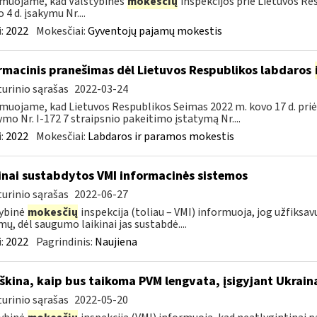
muojame, kad Valstybinės
mokesčių
inspekcijos prie Lietuvos Res
 4 d. įsakymu Nr....
:
2022
Mokesčiai:
Gyventojų pajamų mokestis
rmacinis pranešimas dėl Lietuvos Respublikos labdaros
urinio sąrašas
2022-03-24
muojame, kad Lietuvos Respublikos Seimas 2022 m. kovo 17 d. pri
ymo Nr. I-172 7 straipsnio pakeitimo įstatymą Nr....
:
2022
Mokesčiai:
Labdaros ir paramos mokestis
inai sustabdytos VMI informacinės sistemos
urinio sąrašas
2022-06-27
ybinė
mokesčių
inspekcija (toliau – VMI) informuoja, jog užfiksavu
mų, dėl saugumo laikinai jas sustabdė....
:
2022
Pagrindinis:
Naujiena
škina, kaip bus taikoma PVM lengvata, įsigyjant Ukrain
urinio sąrašas
2022-05-20