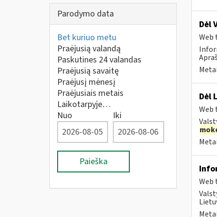
Parodymo data
Dėl 
Bet kuriuo metu
Web t
Praėjusią valandą
Infor
Apraš
Paskutines 24 valandas
Metai
Praėjusią savaitę
Praėjusį mėnesį
Praėjusiais metais
Dėl 
Laikotarpyje…
Web t
Nuo
Iki
Valst
moke
Metai
Paieška
Info
Web t
Valst
Lietu
Metai