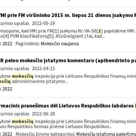
VMI prie FM viršininko 2015 m. liepos 21 dienos įsakymo 
urinio sąrašas
2022-05-19
muojame, kad VMI prie FM[1] įsakymu Nr. VA-50[
2
] papildėme VMI 
o[4] PVM klasifikatorių[5]. Atsižvelgiant į tai, kad...
:
2022
Pagrindinis:
Mokesčio naujiena
LR pelno mokesčio įstatymo komentaro (apibendrinto p
urinio sąrašas
2022-04-11
ybinė
mokesčių
inspekcija prie Lietuvos Respublikos finansų min
sčių
administravimo įstatymo...
:
2022
rmacinis pranešimas dėl Lietuvos Respublikos labdaros
urinio sąrašas
2022-06-20
ybinė
mokesčių
inspekcija prie Lietuvos Respublikos finansų minis
vos Respublikos Seimas priėmė Lietuvos Respublikos...
:
2022
Mokesčių žinyno kategorijos:
Mokesčių įstatymų pakeitima