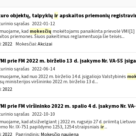
kuro objektų, talpyklų
ir
apskaitos priemonių registravi
urinio sąrašas
2022-01-12
rmuojame, kad
mokesčių
mokėtojams panaikinta prievolė VMI[1] r
itos priemones. Šiuos pakeitimus reglamentuoja šie teisės...
:
2022
Mokesčiai:
Akcizai
VMI prie FM 2022 m. birželio 13 d. įsakymo Nr. VA-55 įsiga
urinio sąrašas
2022-06-14
muojame, kad nuo 2022 m. birželio 14 d. įsigaliojo Valstybinės
mok
sų ministerijos viršininko 2022 m. birželio 13 d....
:
2022
VMI prie FM viršininko 2022 m. spalio 4 d. įsakymo Nr. VA
urinio sąrašas
2022-10-10
muojame, kad atsižvelgiant į 2022 m. rugsėjo 27 d. priimtą Lietuv
ymo Nr. IX-751 papildymo 1253, 1254 straipsniais
ir
...
:
2022
Pagrindinis:
Mokesčio naujiena