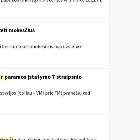
spublikos finansų ministerijos viršininko 2022 m.
ėti mokesčius
ti bei sumokėti mokesčius nuo užsienio
ir
paramos įstatymo 7 straipsnio
terijos (toliau – VMI prie FM) praneša, kad
kesčių
inspekcijos prie Lietuvos Respublikos