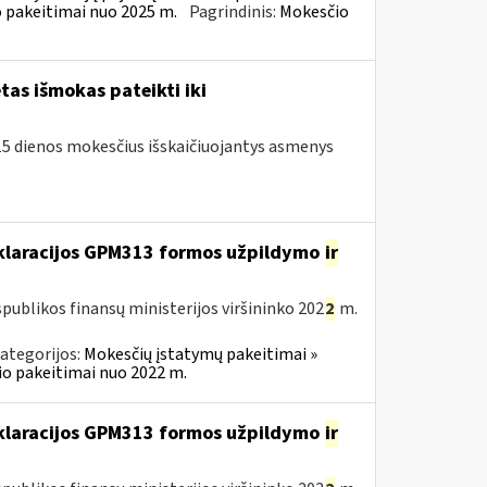
 pakeitimai nuo 2025 m.
Pagrindinis:
Mokesčio
as išmokas pateikti iki
o 15 dienos mokesčius išskaičiuojantys asmenys
eklaracijos GPM313 formos užpildymo
ir
publikos finansų ministerijos viršininko 202
2
m.
ategorijos:
Mokesčių įstatymų pakeitimai »
o pakeitimai nuo 2022 m.
eklaracijos GPM313 formos užpildymo
ir