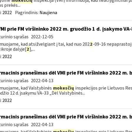
ybinė
mokesčių
inspekcija (VMI) informuoja, kad neatlygintinai 
s prekės...
:
2022
Pagrindinis:
Naujiena
VMI prie FM viršininko 2022 m. gruodžio 1 d. įsakymo VA
urinio sąrašas
2022-12-05
muojame, kad atsižvelgiant į tai, kad nuo 202
2
-09-16 nepaprastoji 
ikroje dalyje[
2
],...
:
2022
rmacinis pranešimas dėl VMI prie FM viršininko 2022 m. 
urinio sąrašas
2022-04-13
muojame, kad Valstybinės
mokesčių
inspekcijos prie Lietuvos Re
džio 12 d. įsakymu VA-33 „Dėl Valstybinės...
:
2022
rmacinis pranešimas dėl VMI prie FM viršininko 2022 m. 
urinio sąrašas
2022-04-13