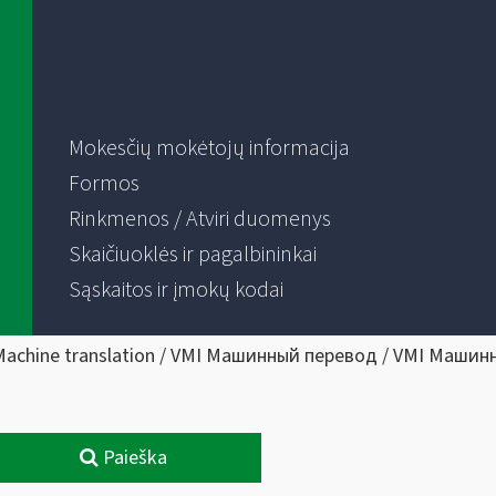
Mokesčių mokėtojų informacija
Formos
Rinkmenos / Atviri duomenys
Skaičiuoklės ir pagalbininkai
Sąskaitos ir įmokų kodai
Machine translation / VMI Машинный перевод / VMI Машин
Paieška