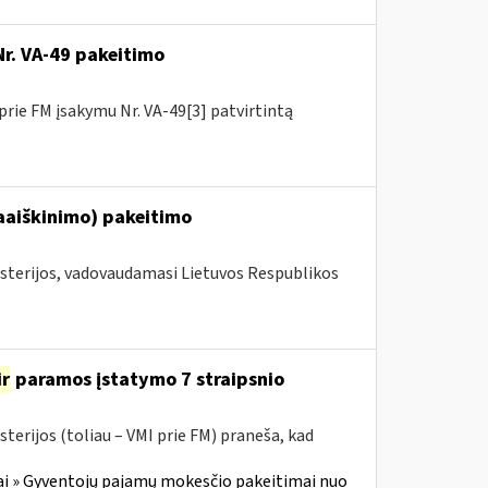
Nr. VA-49 pakeitimo
prie FM įsakymu Nr. VA-49[3] patvirtintą
aaiškinimo) pakeitimo
isterijos, vadovaudamasi Lietuvos Respublikos
ir
paramos įstatymo 7 straipsnio
terijos (toliau – VMI prie FM) praneša, kad
i » Gyventojų pajamų mokesčio pakeitimai nuo