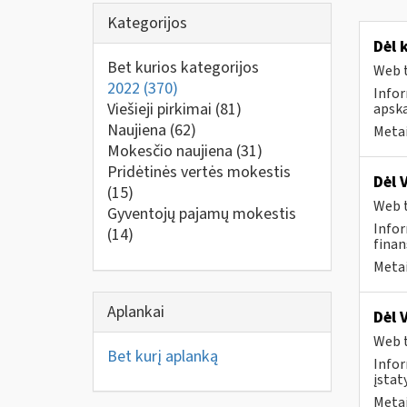
Kategorijos
Dėl 
Bet kurios kategorijos
Web t
2022
(370)
Info
Viešieji pirkimai
(81)
apska
Naujiena
(62)
Metai
Mokesčio naujiena
(31)
Pridėtinės vertės mokestis
Dėl 
(15)
Web t
Gyventojų pajamų mokestis
Infor
(14)
finan
Metai
Aplankai
Dėl 
Web t
Bet kurį aplanką
Infor
įstat
Metai