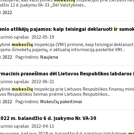
muojame, kad Valstybinės
mokesčių
inspekcijos prie Lietuvos Re
džio 12 d. įsakymu VA-33 „Dėl Valstybinės...
:
2022
enio atlikėjų pajamos: kaip teisingai deklaruoti
ir
sumok
urinio sąrašas
2022-05-19
ybinė
mokesčių
inspekcija (VMI) priminė, kaip teisingai deklaruo
ėjams išmokėtų pajamų, ir aktualią informaciją paskelbė VMI...
:
2022
Pagrindinis:
Naujiena
rmacinis pranešimas dėl Lietuvos Respublikos labdaros
urinio sąrašas
2022-06-21
ybinė
mokesčių
inspekcija prie Lietuvos Respublikos finansų minis
vos Respublikos Seimas priėmė Lietuvos Respublikos...
:
2022
Pagrindinis:
Mokesčių pakeitimai
2022 m. balandžio 6 d. įsakymo Nr. VA-30
urinio sąrašas
2022-04-11
muojame, kad nuo 202
2
m. balandžio 6 d. įsigaliojo Valstybinės
mo