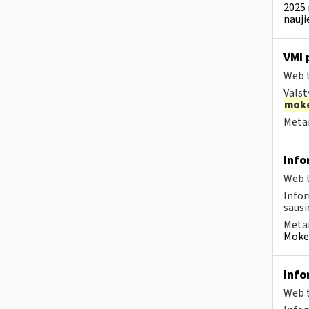
2025 
nauji
VMI 
Web t
Valst
moke
Metai
Info
Web t
Infor
sausio
Metai
Mokes
Info
Web t