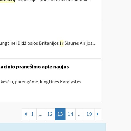
ungtinei Didžiosios Britanijos
ir
Šiaurės Airijos...
acinio pranešimo apie naujus
mokesčiu, parengėme Jungtinės Karalystės
1
...
12
13
14
...
19