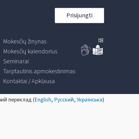
Prisijungti
Mokesčių žinynas
Mokesčių kalendorius
Seminarai
Tarptautinis apmokestinimas
Kontaktai / Apklausa
ний переклад (
English
,
Русский
,
Українська
)