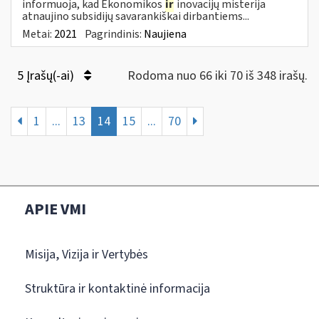
informuoja, kad Ekonomikos
ir
inovacijų misterija
atnaujino subsidijų savarankiškai dirbantiems...
Metai:
2021
Pagrindinis:
Naujiena
5 Įrašų(-ai)
Rodoma nuo 66 iki 70 iš 348 irašų.
1
...
13
14
15
...
70
APIE VMI
Misija, Vizija ir Vertybės
Struktūra ir kontaktinė informacija