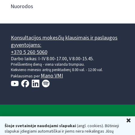
Nuorodos
Konsultacijos mokesčių klausimais ir paslaugos
gyventojams:
+370 5 260 5060
Darbo laikas: I-IV 8.00-17.00, V 8.00-15.45.
Prieššventinę dieną - viena valanda trumpiau.
Kiekvieno mėnesio antrą penktadienį 8.00 val. - 12.00 val.
Mano VMI
Paklausimas per
Valstybinė mokesčių inspekcija prie Lietuvos
U
Respublikos finansų ministerijos
Šioje svetainėje naudojami slapukai
(angl. cookies). Būtinieji
slapukai įdiegiami automatiškai ir jiems nėra reikalingas Jūsų