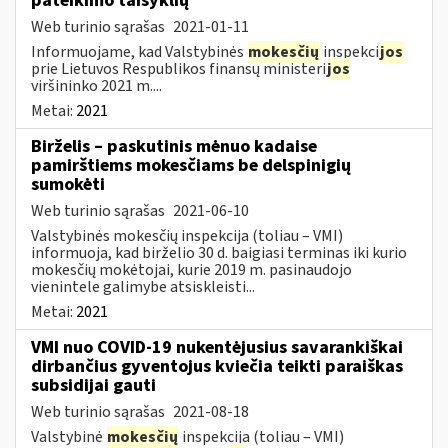
pateikimo taisyklių
Web turinio sąrašas
2021-01-11
Informuojame, kad Valstybinės
mokesčių
inspekci
jos
prie Lietuvos Respublikos finansų ministeri
jos
viršininko 2021 m....
Metai:
2021
Birželis – paskutinis mėnuo kadaise
pamirštiems mokesčiams be delspinigių
sumokėti
Web turinio sąrašas
2021-06-10
Valstybinės mokesčių inspekcija (toliau – VMI)
informuoja, kad birželio 30 d. baigiasi terminas iki kurio
mokesčių mokėtojai, kurie 2019 m. pasinaudojo
vienintele galimybe atsiskleisti...
Metai:
2021
VMI nuo COVID-19 nukentėjusius savarankiškai
dirbančius gyventojus kviečia teikti paraiškas
subsidijai gauti
Web turinio sąrašas
2021-08-18
Valstybinė
mokesčių
inspekcija (toliau – VMI)