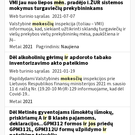
VMI jau nuo liepos
mėn
. pradėjo i.ŽUR sistemos
mokymus turgaviečių prekybininkams
Web turinio sąrašas
2021-07-07
Valstybinė
mokesčių
inspekcija (toliau – VMI)
informuoja, kad, siekiant užtikrinti sklandų turgaviečių ir
viešų prekybos vietų prekybininkų mėsa, paukštiena ir
jų...
Metai:
2021
Pagrindinis:
Naujiena
Dėl alkoholinių gėrimų
ir
apdoroto tabako
inventorizavimo akto pateikimo
Web turinio sąrašas
2021-01-19
Papildydami Valstybinės
mokesčių
inspekcijos prie
Lietuvos Respublikos finansų ministerijos 2021 m. sausio
11 d. raštą Nr. (19.20-10 Mr)R-129 informuojame, kad dėl
Covid-19...
Metai:
2021
Dėl Metinės gyventojams išmokėtų išmokų,
priskiriamų A
ir
B klasės pajamoms,
deklaracijos...GPM312 formos
ir
jos
priedų
GPM312L, GPM312U formų užpildymo
ir