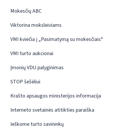
Mokesčių ABC
Viktorina moksleiviams
VMI kviečia į „Pasimatymą su mokesčiais“
VMI turto aukcionai
Įmonių VDU palyginimas
STOP šešėliui
Krašto apsaugos ministerijos informacija
Interneto svetainės atitikties paraiška
Ieškome turto savininkų