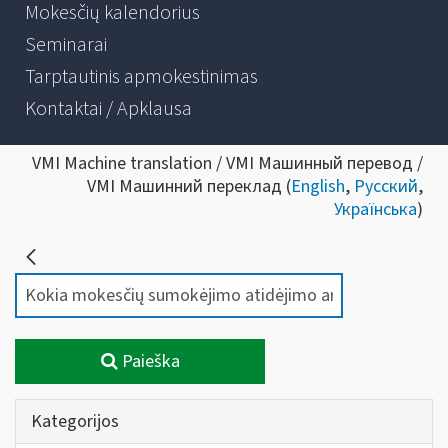
Mokesčių kalendorius
Seminarai
Tarptautinis apmokestinimas
Kontaktai / Apklausa
VMI Machine translation / VMI Машинный перевод /
VMI Машинний переклад (
English
,
Русский
,
Українська
)
Paieška
Kategorijos