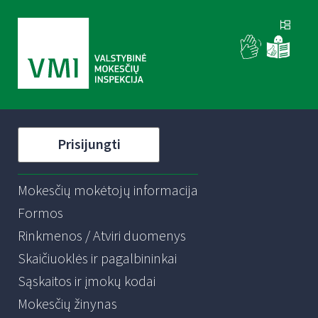
Prisijungti
Mokesčių mokėtojų informacija
Formos
Rinkmenos / Atviri duomenys
Skaičiuoklės ir pagalbininkai
Sąskaitos ir įmokų kodai
Mokesčių žinynas