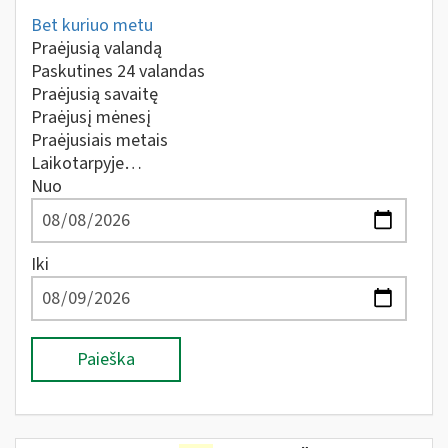
Bet kuriuo metu
Praėjusią valandą
Paskutines 24 valandas
Praėjusią savaitę
Praėjusį mėnesį
Praėjusiais metais
Laikotarpyje…
Nuo
Iki
Paieška