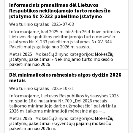
Informacinis pranešimas dėl Lietuvos
Respublikos nekilnojamojo turto mokesčio
įstatymo Nr. X-233 pakeitimo įstatymo
Web turinio sąrašas
2025-07-03
Informuojame, kad 2025 m. birželio 26 d. buvo priimtas
Lietuvos Respublikos nekilnojamojo turto mokesčio
įstatymo Nr. X–233 pakeitimo įstatymas Nr. XV-344.
Pakeitimai įsigalioja nuo 2026 m. sausio...
Metai:
2025
Mokesčių žinyno kategorijos:
Mokesčių
įstatymų pakeitimai » Nekilnojamo turto mokesčio
pakeitimai nuo 2026
Dėl minimaliosios mėnesinės algos dydžio 2026
metais
Web turinio sąrašas
2025-10-21
Informuojame, Lietuvos Respublikos Vyriausybės 2025
m. spalio 16 d. nutarimu Nr. 700 „Dėl 2026 metais
taikomo minimaliojo darbo užmokesčio“ patvirtinta
2026 m. taikoma minimalioji mėnesinė alga —...
Metai:
2025
Mokesčių žinyno kategorijos:
Mokesčių
įstatymų pakeitimai » Gyventojų pajamų mokesčio
pakeitimai nuo 2026 m.