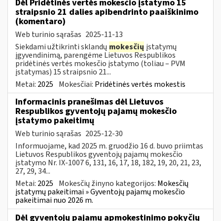
Dėl Pridėtinės vertės mokesčio įstatymo 15
straipsnio 21 dalies apibendrinto paaiškinimo
(komentaro)
Web turinio sąrašas
2025-11-13
Siekdami užtikrinti sklandų
mokesčių
įstatymų
įgyvendinimą, parengėme Lietuvos Respublikos
pridėtinės vertės mokesčio įstatymo (toliau – PVM
įstatymas) 15 straipsnio 21...
Metai:
2025
Mokesčiai:
Pridėtinės vertės mokestis
Informacinis pranešimas dėl Lietuvos
Respublikos gyventojų pajamų mokesčio
įstatymo pakeitimų
Web turinio sąrašas
2025-12-30
Informuojame, kad 2025 m. gruodžio 16 d. buvo priimtas
Lietuvos Respublikos gyventojų pajamų mokesčio
įstatymo Nr. IX-1007 6, 131, 16, 17, 18, 182, 19, 20, 21, 23,
27, 29, 34...
Metai:
2025
Mokesčių žinyno kategorijos:
Mokesčių
įstatymų pakeitimai » Gyventojų pajamų mokesčio
pakeitimai nuo 2026 m.
Dėl gyventojų pajamų apmokestinimo pokyčių