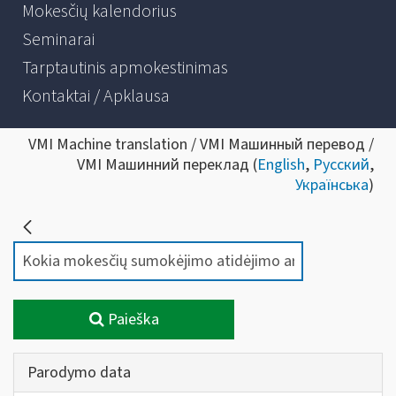
Mokesčių kalendorius
Seminarai
Tarptautinis apmokestinimas
Kontaktai / Apklausa
VMI Machine translation / VMI Машинный перевод /
VMI Машинний переклад (
English
,
Русский
,
Українська
)
Paieška
Parodymo data