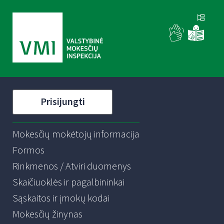
Prisijungti
Mokesčių mokėtojų informacija
Formos
Rinkmenos / Atviri duomenys
Skaičiuoklės ir pagalbininkai
Sąskaitos ir įmokų kodai
Mokesčių žinynas