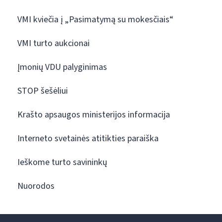
VMI kviečia į „Pasimatymą su mokesčiais“
VMI turto aukcionai
Įmonių VDU palyginimas
STOP šešėliui
Krašto apsaugos ministerijos informacija
Interneto svetainės atitikties paraiška
Ieškome turto savininkų
Nuorodos