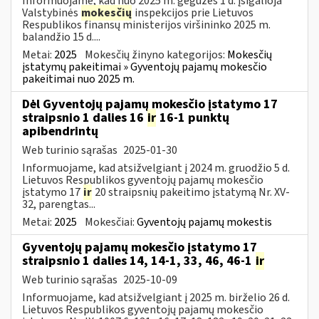
Informuojame, kad nuo 2025 m. gegužės 1 d. įsigalioja
Valstybinės
mokesčių
inspekcijos prie Lietuvos
Respublikos finansų ministerijos viršininko 2025 m.
balandžio 15 d....
Metai:
2025
Mokesčių žinyno kategorijos:
Mokesčių
įstatymų pakeitimai » Gyventojų pajamų mokesčio
pakeitimai nuo 2025 m.
Dėl Gyventojų pajamų mokesčio įstatymo 17
straipsnio 1 dalies 16
ir
16-1 punktų
apibendrintų
Web turinio sąrašas
2025-01-30
Informuojame, kad atsižvelgiant į 2024 m. gruodžio 5 d.
Lietuvos Respublikos gyventojų pajamų mokesčio
įstatymo 17
ir
20 straipsnių pakeitimo įstatymą Nr. XV-
32, parengtas...
Metai:
2025
Mokesčiai:
Gyventojų pajamų mokestis
Gyventojų pajamų mokesčio įstatymo 17
straipsnio 1 dalies 14, 14-1, 33, 46, 46-1
ir
Web turinio sąrašas
2025-10-09
Informuojame, kad atsižvelgiant į 2025 m. birželio 26 d.
Lietuvos Respublikos gyventojų pajamų mokesčio