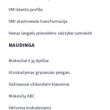
VMI kliento profilis
VMI skaitmeninė transformacija
Vienas langelis prievolėms valstybei sumokėti
NAUDINGA
Mokesčiai ir jų dydžiai
Atsiskaitymas grynaisiais pinigais
Dažniausiai užduodami klausimai
Mokesčių ABC
Viktorina moksleiviams