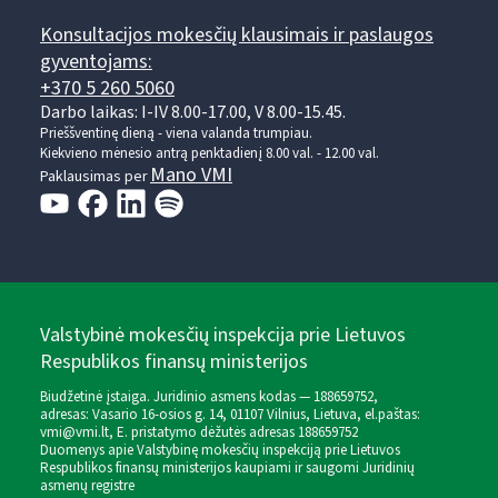
Konsultacijos mokesčių klausimais ir paslaugos
gyventojams:
+370 5 260 5060
Darbo laikas: I-IV 8.00-17.00, V 8.00-15.45.
Prieššventinę dieną - viena valanda trumpiau.
Kiekvieno mėnesio antrą penktadienį 8.00 val. - 12.00 val.
Mano VMI
Paklausimas per
Valstybinė mokesčių inspekcija prie Lietuvos
Respublikos finansų ministerijos
Biudžetinė įstaiga. Juridinio asmens kodas — 188659752,
adresas: Vasario 16-osios g. 14, 01107 Vilnius, Lietuva, el.paštas:
vmi@vmi.lt
, E. pristatymo dėžutės adresas 188659752
Duomenys apie Valstybinę mokesčių inspekciją prie Lietuvos
Respublikos finansų ministerijos kaupiami ir saugomi Juridinių
asmenų registre