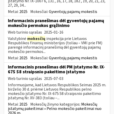
įstatymo Nr. IX-1007 6, 131 , 16, 17, 18, 182 , 19, 20, 21, 23,
27, 29, 34...
Metai:
2025
Mokesčiai:
Gyventojų pajamų mokestis
Informacinis pranešimas dėl gyventojų pajamų
mokesčio permokos grąžinimo
Web turinio sąrašas
2025-01-16
Valstybinė
mokesčių
inspekcija prie Lietuvos
Respublikos finansų ministerijos (toliau – VMI prie FM)
parengė informacinį pranešimą dėl gyventojų pajamų
mokesčio permokos...
Metai:
2025
Mokesčiai:
Gyventojų pajamų mokestis
Informacinis pranešimas dėl PM įstatymo Nr. IX-
675 58 straipsnio pakeitimo įstatymo
Web turinio sąrašas
2025-07-03
Informuojame, kad Lietuvos Respublikos Seimas 2025 m.
birželio 30 d. priėmė Lietuvos Respublikos pelno
mokesčio įstatymo Nr. IX-675 58 straipsnio pakeitimo
įstatymą Nr. XV-383 (toliau –...
Metai:
2025
Mokesčių žinyno kategorijos:
Mokesčių
įstatymų pakeitimai » Pelno mokesčio pakeitimai nuo
2026 m.