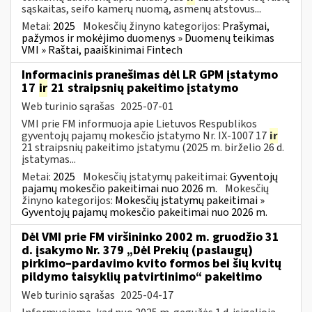
sąskaitas, seifo kamerų nuomą, asmenų atstovus...
Metai:
2025
Mokesčių žinyno kategorijos:
Prašymai,
pažymos ir mokėjimo duomenys » Duomenų teikimas
VMI » Raštai, paaiškinimai Fintech
Informacinis pranešimas dėl LR GPM įstatymo
17
ir
21 straipsnių pakeitimo įstatymo
Web turinio sąrašas
2025-07-01
VMI prie FM informuoja apie Lietuvos Respublikos
gyventojų pajamų mokesčio įstatymo Nr. IX-1007 17
ir
21 straipsnių pakeitimo įstatymu (2025 m. birželio 26 d.
įstatymas...
Metai:
2025
Mokesčių įstatymų pakeitimai:
Gyventojų
pajamų mokesčio pakeitimai nuo 2026 m.
Mokesčių
žinyno kategorijos:
Mokesčių įstatymų pakeitimai »
Gyventojų pajamų mokesčio pakeitimai nuo 2026 m.
Dėl VMI prie FM viršininko 2002 m. gruodžio 31
d. įsakymo Nr. 379 „Dėl Prekių (paslaugų)
pirkimo–pardavimo kvito formos bei šių kvitų
pildymo taisyklių patvirtinimo“ pakeitimo
Web turinio sąrašas
2025-04-17