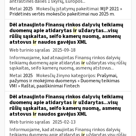
antraštinės dalies 1 skyrių, Europos...
Metai:
2025
Mokesčių įstatymų pakeitimai:
MĮP 2021 »
Pridėtinės vertės mokesčio pakeitimai nuo 2025 m.
Dėl atnaujinto Finansų rinkos dalyvių teikiamų
duomenų apie atidarytas
ir
uždarytas...visų
rūšių sąskaitas, seifo kamerų nuomą, asmenų
atstovus
ir
naudos gavėjus XML
Web turinio sąrašas
2025-09-18
Informuojame, kad atnaujintas Finansų rinkos dalyvių
teikiamų duomenų apie atidarytas
ir
uždarytas visų rūšių
sąskaitas, seifo kamerų nuomą, asmenų atstovus...
Metai:
2025
Mokesčių žinyno kategorijos:
Prašymai,
pažymos ir mokėjimo duomenys » Duomenų teikimas
VMI » Raštai, paaiškinimai Fintech
Dėl atnaujinto Finansų rinkos dalyvių teikiamų
duomenų apie atidarytas
ir
uždarytas...visų
rūšių sąskaitas, seifo kamerų nuomą, asmenų
atstovus
ir
naudos gavėjus XML
Web turinio sąrašas
2025-02-13
Informuojame, kad atnaujintas Finansų rinkos dalyvių
teikiamų duomenų apie atidarytas
ir
uždarytas visų rūšių