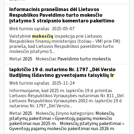
Informacinis pranešimas dėl Lietuvos
Respublikos Paveldimo turto mokesčio
įstatymo 5 straipsnio komentaro pakeitimo
Web turinio sąrašas
2025-05-07
Valstybinė
mokesčių
inspekcija prie Lietuvos
Respublikos finansų ministerijos (toliau – VMI prie FM)
praneša, kad Lietuvos Respublikos paveldimo turto
mokesčio įstatymo 5...
Metai:
2025
Mokesčiai:
Paveldimo turto mokestis
lapkričio 19 d. nutarimo Nr. 1797 „Dėl Verslo
liudijimų išdavimo gyventojams taisyklių
ir
Web turinio sąrašas
2025-11-24
Informuojame, kad 2025 m. lapkričio 19 d. priimtas
Lietuvos Respublikos Vyriausybės nutarimas Nr. 811 „Dėl
Lietuvos Respublikos Vyriausybės 2002 m. lapkričio 19 d.
nutarimo Nr. 1797 „Dėl Verslo...
Metai:
2025
Mokesčių žinyno kategorijos:
Mokesčių
įstatymų pakeitimai » Gyventojų pajamų mokesčio
pakeitimai nuo 2025 m.
Mokesčių įstatymų pakeitimai »
Gyventojų pajamų mokesčio pakeitimai nuo 2026 m.