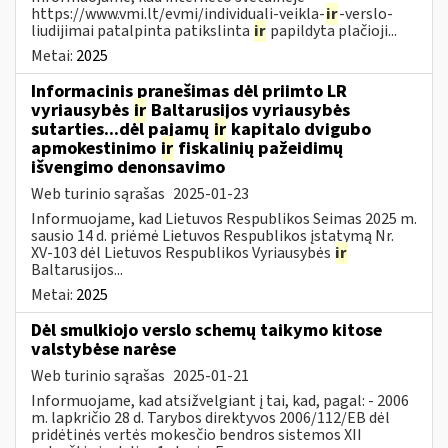
https://www.vmi.lt/evmi/individuali-veikla-
ir
-verslo-
liudijimai patalpinta patikslinta
ir
papildyta plačioji...
Metai:
2025
Informacinis pranešimas dėl priimto LR
vyriausybės
ir
Baltarusijos vyriausybės
sutarties...dėl pajamų
ir
kapitalo dvigubo
apmokestinimo
ir
fiskalinių pažeidimų
išvengimo denonsavimo
Web turinio sąrašas
2025-01-23
Informuojame, kad Lietuvos Respublikos Seimas 2025 m.
sausio 14 d. priėmė Lietuvos Respublikos įstatymą Nr.
XV-103 dėl Lietuvos Respublikos Vyriausybės
ir
Baltarusijos...
Metai:
2025
Dėl smulkiojo verslo schemų taikymo kitose
valstybėse narėse
Web turinio sąrašas
2025-01-21
Informuojame, kad atsižvelgiant į tai, kad, pagal: - 2006
m. lapkričio 28 d. Tarybos direktyvos 2006/112/EB dėl
pridėtinės vertės mokesčio bendros sistemos XII