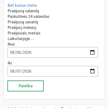
Bet kuriuo metu
Praėjusią valandą
Paskutines 24 valandas
Praėjusią savaitę
Praėjusį mėnesį
Praėjusiais metais
Laikotarpyje…
Nuo
Iki
Paieška