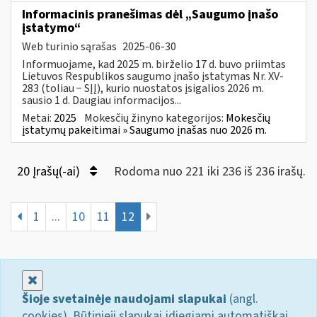
Informacinis pranešimas dėl „Saugumo įnašo
įstatymo“
Web turinio sąrašas
2025-06-30
Informuojame, kad 2025 m. birželio 17 d. buvo priimtas
Lietuvos Respublikos saugumo įnašo įstatymas Nr. XV-
283 (toliau − SĮĮ), kurio nuostatos įsigalios 2026 m.
sausio 1 d. Daugiau informacijos...
Metai:
2025
Mokesčių žinyno kategorijos:
Mokesčių
įstatymų pakeitimai » Saugumo įnašas nuo 2026 m.
20 Įrašų(-ai)
Rodoma nuo 221 iki 236 iš 236 irašų.
1
...
10
11
12
Uždaryti
Šioje svetainėje naudojami slapukai
(angl.
cookies). Būtinieji slapukai įdiegiami automatiškai