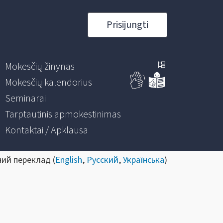
Prisijungti
Mokesčių žinynas
Mokesčių kalendorius
Seminarai
Tarptautinis apmokestinimas
Kontaktai / Apklausa
ний переклад (
English
,
Русский
,
Українська
)