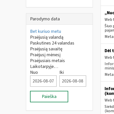
„Nuo
Parodymo data
Web t
Šiuo 
paja
Bet kuriuo metu
Metai
Praėjusią valandą
Paskutines 24 valandas
Praėjusią savaitę
Dėl 
Praėjusį mėnesį
Web t
Praėjusiais metais
Infor
Laikotarpyje…
minis
Nuo
Iki
Metai
Info
(kom
Paieška
Web t
Siekd
(kome