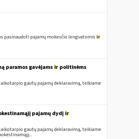
ntys pasinaudoti pajamų mokesčio lengvatomis
ir
rimą paramos gavėjams
ir
politinėms
 laikotarpio gautų pajamų deklaravimą, teikiame
mokestinamąjį pajamų dydį
ir
 laikotarpio gautų pajamų deklaravimą, teikiame
okestinamąjį...