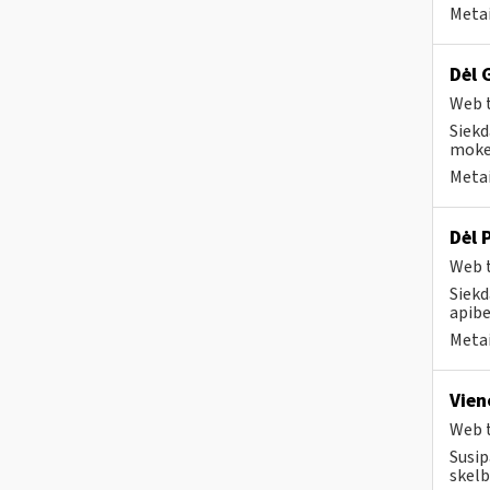
Metai
Dėl 
Web t
Siekd
mokes
Metai
Dėl 
Web t
Siekd
apibe
Metai
Vien
Web t
Susip
skelb