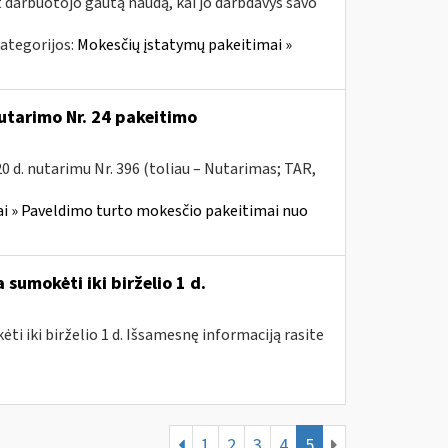
t darbuotojo gautą naudą, kai jo darbdavys savo
ategorijos:
Mokesčių įstatymų pakeitimai »
utarimo Nr. 24 pakeitimo
 d. nutarimu Nr. 396 (toliau – Nutarimas; TAR,
i » Paveldimo turto mokesčio pakeitimai nuo
sumokėti iki birželio 1 d.
i iki birželio 1 d. Išsamesnę informaciją rasite
1
2
3
4
5