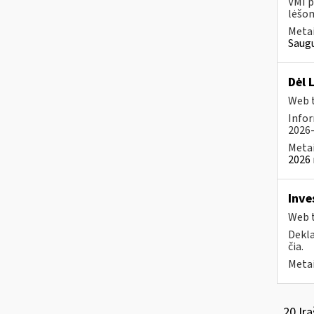
VMI p
lėšom
Metai
Saugu
Dėl 
Web t
Infor
2026-
Metai
2026 
Inve
Web t
Dekla
čia.
Metai
20 Įra