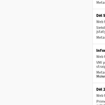
Metai
Dėl 
Web t
Siekd
įstat
Metai
Info
Web t
VMI p
strai
Metai
Mokes
Dėl 
Web t
Prime