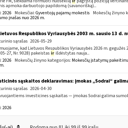
rie FM, siekdama formuoti nuoseklią
ir
pagrįstą poziciją vertinan
is apmoka darbuotojo papildomą (savanorišką)...
:
2026
Mokesčiai:
Gyventojų pajamų mokestis
Mokesčių žinyno k
mo įnašas nuo 2026 m.
Lietuvos Respublikos Vyriausybės 2003 m. sausio 13 d. n
urinio sąrašas
2026-05-29
muojame, kad Lietuvos Respublikos Vyriausybės 2026 m. gegužės 20
05-27, Nr. 9028) pakeistas
ir
išdėstytas nauja...
:
2026
Mokesčių žinyno kategorijos:
Mokesčių įstatymų pakeitima
m.
sticinės sąskaitos deklaravimas: įmokas „Sodrai“ galima 
urinio sąrašas
2026-04-30
ruojantiems investicines sąskaitas — įmokas Sodrai galima sumokėt
:
2026
šų(-ai)
Rodoma nuo 81 iki 99 iš 99 irašų.