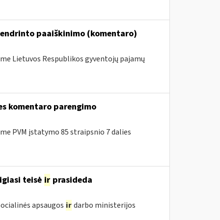
bendrinto paaiškinimo (komentaro)
me Lietuvos Respublikos gyventojų pajamų
lies komentaro parengimo
e PVM įstatymo 85 straipsnio 7 dalies
igiasi teisė
ir
prasideda
 Socialinės apsaugos
ir
darbo ministerijos