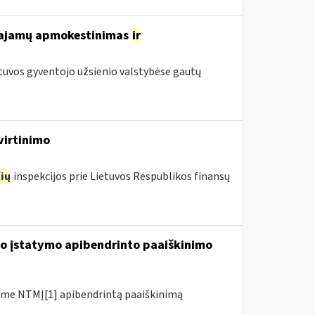
 pajamų apmokestinimas
ir
tuvos gyventojo užsienio valstybėse gautų
virtinimo
ių
inspekcijos prie Lietuvos Respublikos finansų
io įstatymo apibendrinto paaiškinimo
me NTMĮ[1] apibendrintą paaiškinimą