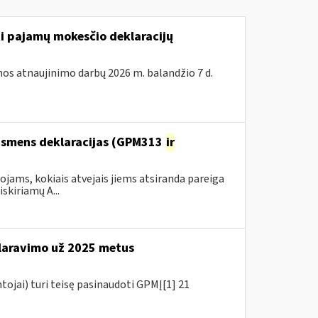
ti pajamų mokesčio deklaracijų
os atnaujinimo darbų 2026 m. balandžio 7 d.
 asmens deklaracijas (GPM313
ir
ams, kokiais atvejais jiems atsiranda pareiga
kiriamų A...
aravimo už 2025 metus
tojai) turi teisę pasinaudoti GPMĮ[1] 21