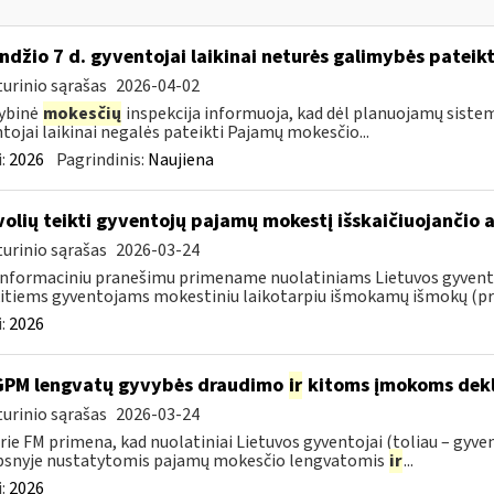
ndžio 7 d. gyventojai laikinai neturės galimybės pateik
urinio sąrašas
2026-04-02
ybinė
mokesčių
inspekcija informuoja, kad dėl planuojamų sistem
tojai laikinai negalės pateikti Pajamų mokesčio...
:
2026
Pagrindinis:
Naujiena
volių teikti gyventojų pajamų mokestį išskaičiuojančio
urinio sąrašas
2026-03-24
informaciniu pranešimu primename nuolatiniams Lietuvos gyventoj
itiems gyventojams mokestiniu laikotarpiu išmokamų išmokų (pris
:
2026
GPM lengvatų gyvybės draudimo
ir
kitoms įmokoms dekl
urinio sąrašas
2026-03-24
rie FM primena, kad nuolatiniai Lietuvos gyventojai (toliau – gyven
psnyje nustatytomis pajamų mokesčio lengvatomis
ir
...
:
2026