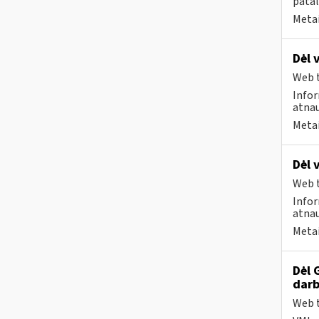
patal
Metai
Dėl 
Web t
Infor
atnau
Metai
Dėl 
Web t
Infor
atnau
Metai
Dėl 
darb
Web t