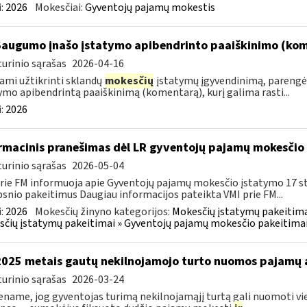
:
2026
Mokesčiai:
Gyventojų pajamų mokestis
Saugumo įnašo įstatymo apibendrinto paaiškinimo (ko
urinio sąrašas
2026-04-16
ami užtikrinti sklandų
mokesčių
įstatymų įgyvendinimą, parengė
ymo apibendrintą paaiškinimą (komentarą), kurį galima rasti...
:
2026
rmacinis pranešimas dėl LR gyventojų pajamų mokesčio 
urinio sąrašas
2026-05-04
rie FM informuoja apie Gyventojų pajamų mokesčio įstatymo 17 s
psnio pakeitimus Daugiau informacijos pateikta VMI prie FM...
:
2026
Mokesčių žinyno kategorijos:
Mokesčių įstatymų pakeitima
čių įstatymų pakeitimai » Gyventojų pajamų mokesčio pakeitimai
2025 metais gautų nekilnojamojo turto nuomos pajamų
urinio sąrašas
2026-03-24
name, jog gyventojas turimą nekilnojamąjį turtą gali nuomoti vie