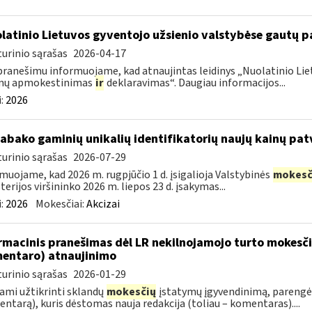
latinio Lietuvos gyventojo užsienio valstybėse gautų
urinio sąrašas
2026-04-17
pranešimu informuojame, kad atnaujintas leidinys „Nuolatinio Lie
mų apmokestinimas
ir
deklaravimas“. Daugiau informacijos...
:
2026
tabako gaminių unikalių identifikatorių naujų kainų pat
urinio sąrašas
2026-07-29
muojame, kad 2026 m. rugpjūčio 1 d. įsigalioja Valstybinės
mokesč
terijos viršininko 2026 m. liepos 23 d. įsakymas...
:
2026
Mokesčiai:
Akcizai
rmacinis pranešimas dėl LR nekilnojamojo turto mokesč
entaro) atnaujinimo
urinio sąrašas
2026-01-29
ami užtikrinti sklandų
mokesčių
įstatymų įgyvendinimą, parengė
ntarą), kuris dėstomas nauja redakcija (toliau – komentaras)....