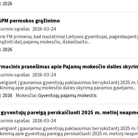
:
2026
GPM permokos grąžinimo
urinio sąrašas
2026-03-24
rie FM primena, kad nuolatiniai Lietuvos gyventojai, pageidauja
rąžinti dalį pajamų mokesčio, išskaičiuoto...
:
2026
rmacinis pranešimas apie Pajamų mokesčio dalies sky
urinio sąrašas
2026-03-24
velgiant į gaunamus gyventojų paklausimus bei vykstantį 2025 m.
kinimą apie pajamų mokesčio dalies skyrimą paramos gavėjams...
:
2026
Mokesčiai:
Gyventojų pajamų mokestis
 gyventojų pareigą perskaičiuoti 2025 m. metinį neap
urinio sąrašas
2026-03-24
velgiant į gaunamus gyventojų paklausimus bei vykstantį 2025 m.
kinimą apie gyventojų pareigą perskaičiuoti 2025 m. metinį neapm