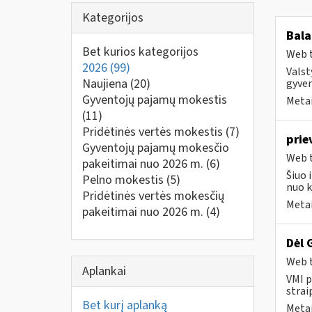
Kategorijos
Bala
Bet kurios kategorijos
Web t
2026
(99)
Valst
Naujiena
(20)
gyven
Gyventojų pajamų mokestis
Metai
(11)
Pridėtinės vertės mokestis
(7)
prie
Gyventojų pajamų mokesčio
Web t
pakeitimai nuo 2026 m.
(6)
Šiuo 
Pelno mokestis
(5)
nuo k
Pridėtinės vertės mokesčių
Metai
pakeitimai nuo 2026 m.
(4)
Dėl 
Web t
Aplankai
VMI p
strai
Bet kurį aplanką
Metai