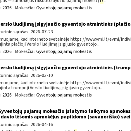
pas — sumokėjus fiksuoto dydžio pajamų mokestį
ir
...
:
2026
Mokesčiai:
Gyventojų pajamų mokestis
verslo liudijimą įsigyjančio gyventojo atmintinės (plači
urinio sąrašas
2026-07-23
muojame, kad interneto svetainėje https://www.vmi.lt/evmi/indivi
jinta plačioji Verslo liudijimą įsigijusio gyventojo...
:
2026
Mokesčiai:
Gyventojų pajamų mokestis
verslo liudijimą įsigyjančio gyventojo atmintinės (trum
urinio sąrašas
2026-03-10
muojame, kad interneto svetainėje https://www.vmi.lt/evmi/indivi
jinta trumpoji Verslo liudijimą įsigijusio gyventojo...
:
2026
Mokesčiai:
Gyventojų pajamų mokestis
Gyventojų pajamų mokesčio įstatymo taikymo apmokes
davio lėšomis apmokėjus papildomo (savanoriško) sve
urinio sąrašas
2026-04-16