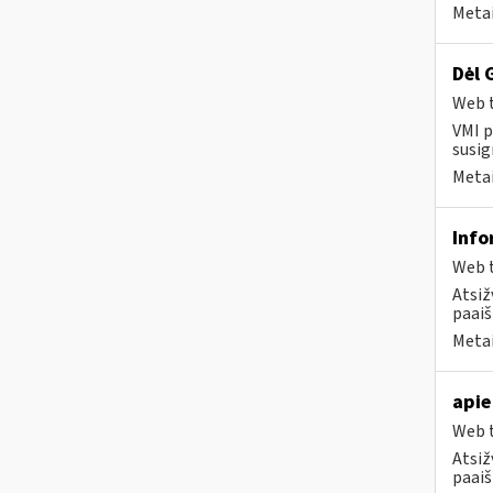
Metai
Dėl 
Web t
VMI p
susig
Metai
Info
Web t
Atsiž
paaiš
Metai
apie
Web t
Atsiž
paaiš