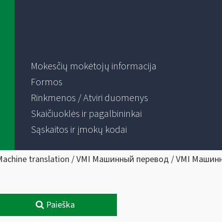
Mokesčių mokėtojų informacija
Formos
Rinkmenos / Atviri duomenys
Skaičiuoklės ir pagalbininkai
Sąskaitos ir įmokų kodai
Machine translation / VMI Машинный перевод / VMI Машин
Paieška