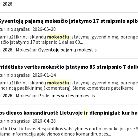
:
2026
Gyventojų pajamų mokesčio įstatymo 17 straipsnio api
urinio sąrašas
2026-05-28
ami užtikrinti sklandų
mokesčių
įstatymų įgyvendinimą, parengė
čio įstatymo 17 straipsnio 1 dalies 60...
:
2026
Mokesčiai:
Gyventojų pajamų mokestis
Pridėtinės vertės mokesčio įstatymo 85 straipsnio 7 da
urinio sąrašas
2026-01-14
ami užtikrinti sklandų
mokesčių
įstatymų įgyvendinimą, parengėm
ndrintą paaiškinimą (komentarą). Šiame komentare pateikėme...
:
2026
Mokesčiai:
Pridėtinės vertės mokestis
os dienos komandiruotė Lietuvoje
ir
dienpinigiai: kur ba
urinio sąrašas
2026-04-28
ažinti su Lietuvos Respublikos valstybinės darbo inspekcijos prie
iama informacija apie vienos dienos komandiruotes...