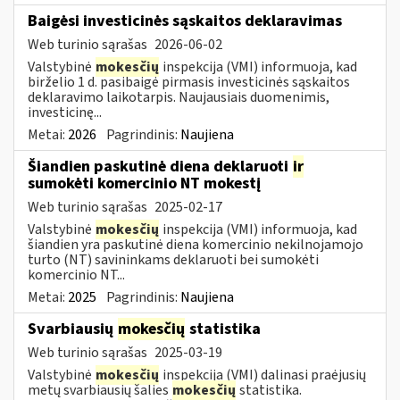
Baigėsi investicinės sąskaitos deklaravimas
Web turinio sąrašas
2026-06-02
Valstybinė
mokesčių
inspekcija (VMI) informuoja, kad
birželio 1 d. pasibaigė pirmasis investicinės sąskaitos
deklaravimo laikotarpis. Naujausiais duomenimis,
investicinę...
Metai:
2026
Pagrindinis:
Naujiena
Šiandien paskutinė diena deklaruoti
ir
sumokėti komercinio NT mokestį
Web turinio sąrašas
2025-02-17
Valstybinė
mokesčių
inspekcija (VMI) informuoja, kad
šiandien yra paskutinė diena komercinio nekilnojamojo
turto (NT) savininkams deklaruoti bei sumokėti
komercinio NT...
Metai:
2025
Pagrindinis:
Naujiena
Svarbiausių
mokesčių
statistika
Web turinio sąrašas
2025-03-19
Valstybinė
mokesčių
inspekcija (VMI) dalinasi praėjusių
metų svarbiausių šalies
mokesčių
statistika.