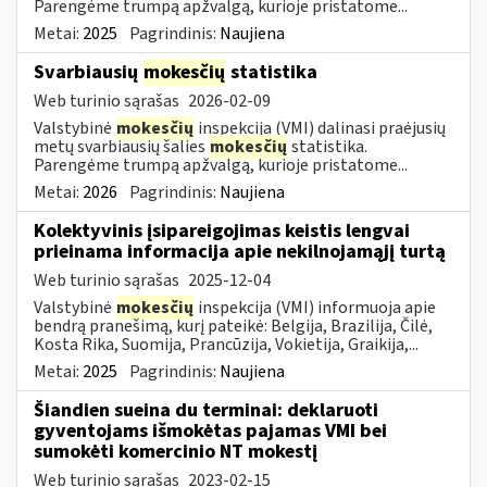
Parengėme trumpą apžvalgą, kurioje pristatome...
Metai:
2025
Pagrindinis:
Naujiena
Svarbiausių
mokesčių
statistika
Web turinio sąrašas
2026-02-09
Valstybinė
mokesčių
inspekcija (VMI) dalinasi praėjusių
metų svarbiausių šalies
mokesčių
statistika.
Parengėme trumpą apžvalgą, kurioje pristatome...
Metai:
2026
Pagrindinis:
Naujiena
Kolektyvinis įsipareigojimas keistis lengvai
prieinama informacija apie nekilnojamąjį turtą
Web turinio sąrašas
2025-12-04
Valstybinė
mokesčių
inspekcija (VMI) informuoja apie
bendrą pranešimą, kurį pateikė: Belgija, Brazilija, Čilė,
Kosta Rika, Suomija, Prancūzija, Vokietija, Graikija,...
Metai:
2025
Pagrindinis:
Naujiena
Šiandien sueina du terminai: deklaruoti
gyventojams išmokėtas pajamas VMI bei
sumokėti komercinio NT mokestį
Web turinio sąrašas
2023-02-15