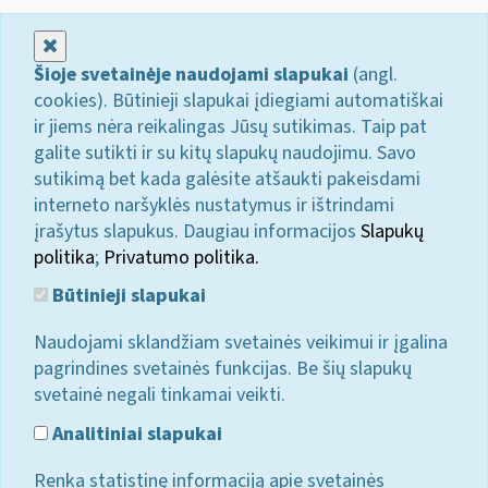
Uždaryti
Šioje svetainėje naudojami slapukai
(angl.
cookies). Būtinieji slapukai įdiegiami automatiškai
ir jiems nėra reikalingas Jūsų sutikimas. Taip pat
galite sutikti ir su kitų slapukų naudojimu. Savo
sutikimą bet kada galėsite atšaukti pakeisdami
interneto naršyklės nustatymus ir ištrindami
įrašytus slapukus. Daugiau informacijos
Slapukų
politika
;
Privatumo politika.
Būtinieji slapukai
Naudojami sklandžiam svetainės veikimui ir įgalina
pagrindines svetainės funkcijas. Be šių slapukų
svetainė negali tinkamai veikti.
Analitiniai slapukai
Renka statistinę informaciją apie svetainės