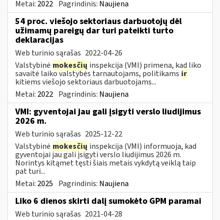
Metai:
2022
Pagrindinis:
Naujiena
54 proc. viešojo sektoriaus darbuotojų dėl
užimamų pareigų dar turi pateikti turto
deklaracijas
Web turinio sąrašas
2022-04-26
Valstybinė
mokesčių
inspekcija (VMI) primena, kad liko
savaitė laiko valstybės tarnautojams, politikams
ir
kitiems viešojo sektoriaus darbuotojams...
Metai:
2022
Pagrindinis:
Naujiena
VMI: gyventojai jau gali įsigyti verslo liudijimus
2026 m.
Web turinio sąrašas
2025-12-22
Valstybinė
mokesčių
inspekcija (VMI) informuoja, kad
gyventojai jau gali įsigyti verslo liudijimus 2026 m.
Norintys kitąmet tęsti šiais metais vykdytą veiklą taip
pat turi...
Metai:
2025
Pagrindinis:
Naujiena
Liko 6 dienos skirti dalį sumokėto GPM paramai
Web turinio sąrašas
2021-04-28