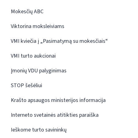
Mokesčių ABC
Viktorina moksleiviams
VMI kviečia į „Pasimatymą su mokesčiais“
VMI turto aukcionai
Įmonių VDU palyginimas
STOP šešėliui
Krašto apsaugos ministerijos informacija
Interneto svetainės atitikties paraiška
Ieškome turto savininkų