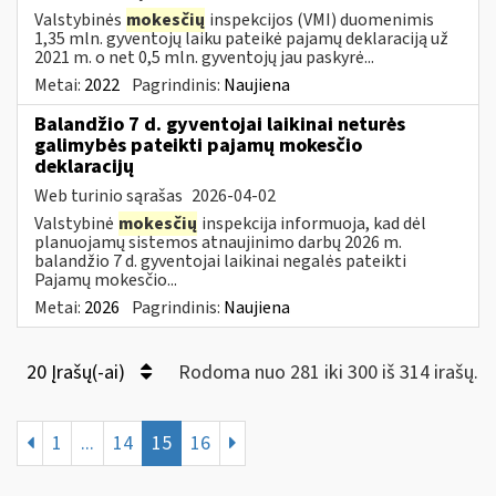
Valstybinės
mokesčių
inspekcijos (VMI) duomenimis
1,35 mln. gyventojų laiku pateikė pajamų deklaraciją už
2021 m. o net 0,5 mln. gyventojų jau paskyrė...
Metai:
2022
Pagrindinis:
Naujiena
Balandžio 7 d. gyventojai laikinai neturės
galimybės pateikti pajamų mokesčio
deklaracijų
Web turinio sąrašas
2026-04-02
Valstybinė
mokesčių
inspekcija informuoja, kad dėl
planuojamų sistemos atnaujinimo darbų 2026 m.
balandžio 7 d. gyventojai laikinai negalės pateikti
Pajamų mokesčio...
Metai:
2026
Pagrindinis:
Naujiena
20 Įrašų(-ai)
Rodoma nuo 281 iki 300 iš 314 irašų.
1
...
14
15
16