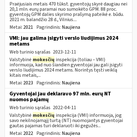
Praėjusiais metais 470 tūkst. gyventojų skyrė daugiau nei
20,1 mln. eurų paramai nuo sumokėto GPM. 88 proc.
gyventojų GPM dalies skyrimo prašymą pateikė e. būdu.
2021 m. balandžio 28 d., Vilnius....
Metai:
2021
Pagrindinis:
Naujiena
VMI: jau galima įsigyti verslo liudijimus 2024
metams
Web turinio sąrašas
2023-12-11
Valstybinė
mokesčių
inspekcija (toliau – VMI)
informuoja, kad nuo šiandien gyventojai jau gali įsigyti
verslo liudijimus 2024 metams. Norintys tęsti veiklą
kitais metais,...
Metai:
2023
Pagrindinis:
Naujiena
Gyventojai jau deklaravo 97 mln. eurų NT
nuomos pajamų
Web turinio sąrašas
2022-04-11
Valstybinė
mokesčių
inspekcija (VMI) informuoja, jog
savo nekilnojamąjį turtą (NT) nuomojantys gyventojai
gautas pajamas turi deklaruoti iki gegužės...
Metai:
2022
Pagrindinis:
Naujiena