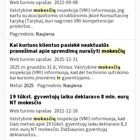
Web turinio sąrašas
2022-09-08
Valstybinė
mokesčių
inspekcija (VMI) informuoja, jog
kartu su asocijuotomis struktūromis įkūrė Konsultacinę
tarybą (Taryba), kuri nagrinės VMI kompetencijai
priskirtus...
Pagrindinis:
Naujiena
Kai kuriuos klientus pasiekė neaktualūs
pranešimai apie sprendimą nurašyti
mokesčių
Web turinio sąrašas
2025-12-31
2025 m. gruodžio 31 d., Vilnius. Valstybinė
mokesčių
inspekcija (VMI) informuoja, kad dėl techninio sutrikimo
kai kurioms įmonėms
ir
gyventojams...
Metai:
2025
Pagrindinis:
Naujiena
19 tūkst. gyventojų laiku deklaravo 8 mln. eurų
NT mokesčio
Web turinio sąrašas
2022-12-16
Valstybinė
mokesčių
inspekcija (VMI) informuoja, kad
šiais metais apie 19 tūkst. gyventojų laiku deklaravo 8,3
mln. eurų NT mokesčio. Didžiausios gyventojų
deklaruotos...