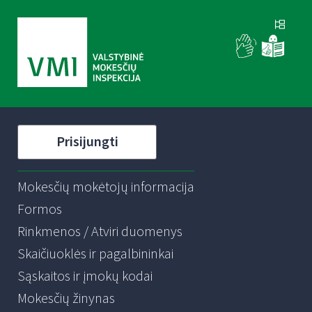
Prisijungti
Mokesčių mokėtojų informacija
Formos
Rinkmenos / Atviri duomenys
Skaičiuoklės ir pagalbininkai
Sąskaitos ir įmokų kodai
Mokesčių žinynas