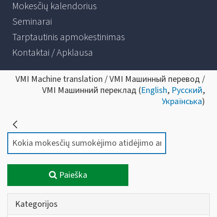
Mokesčių kalendorius
Seminarai
Tarptautinis apmokestinimas
Kontaktai / Apklausa
VMI Machine translation / VMI Машинный перевод /
VMI Машинний переклад (
English
,
Русский
,
Українська
)
Paieška
Kategorijos