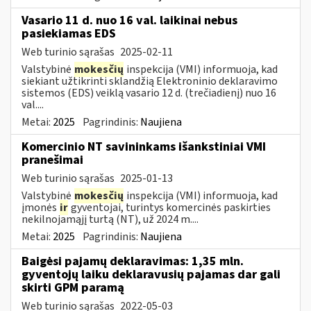
Vasario 11 d. nuo 16 val. laikinai nebus
pasiekiamas EDS
Web turinio sąrašas
2025-02-11
Valstybinė
mokesčių
inspekcija (VMI) informuoja, kad
siekiant užtikrinti sklandžią Elektroninio deklaravimo
sistemos (EDS) veiklą vasario 12 d. (trečiadienį) nuo 16
val....
Metai:
2025
Pagrindinis:
Naujiena
Komercinio NT savininkams išankstiniai VMI
pranešimai
Web turinio sąrašas
2025-01-13
Valstybinė
mokesčių
inspekcija (VMI) informuoja, kad
įmonės
ir
gyventojai, turintys komercinės paskirties
nekilnojamąjį turtą (NT), už 2024 m....
Metai:
2025
Pagrindinis:
Naujiena
Baigėsi pajamų deklaravimas: 1,35 mln.
gyventojų laiku deklaravusių pajamas dar gali
skirti GPM paramą
Web turinio sąrašas
2022-05-03