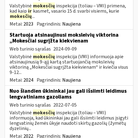
Valstybinė
mokesčių
inspekcija (toliau – VMI) primena,
kad kaip
ir
kasmet, vasario 15 d. svarbi visiems, kurie
mokesčių
...
Metai:
2023
Pagrindinis:
Naujiena
Startuoja atsinaujinusi moksleivių viktorina
„Mokesčiai sugrįžta kiekvienam
Web turinio sąrašas
2024-09-09
Valstybinė
mokesčių
inspekcija (VMI) informuoja apie
atsinaujinusią 9-ąjį kartą startuojančią moksleivių
viktoriną „Mokesčiai sugrįžta kiekvienam“ ir kviečia visus
9-12...
Metai:
2024
Pagrindinis:
Naujiena
Nuo šiandien ūkininkai jau gali išsiimti leidimus
lengvatiniams gazoliams
Web turinio sąrašas
2022-07-05
Valstybinė
mokesčių
inspekcija (toliau – VMI)
informuoja, kad ūkininkai jau gali išsiimti leidimus įsigyti
lengvatinių žemės ūkyje naudoti skirtų gazolių (žymėtų
dyzelinių...
Metai:
2022
Pagrindinis:
Naujiena