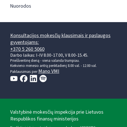
Nuorodos
Konsultacijos mokesčių klausimais ir paslaugos
gyventojams:
+370 5 260 5060
Darbo laikas: I-IV 8.00-17.00, V 8.00-15.45.
Prieššventinę dieną - viena valanda trumpiau.
Kiekvieno mėnesio antrą penktadienį 8.00 val. - 12.00 val.
Mano VMI
Paklausimas per
Valstybinė mokesčių inspekcija prie Lietuvos
Respublikos finansų ministerijos