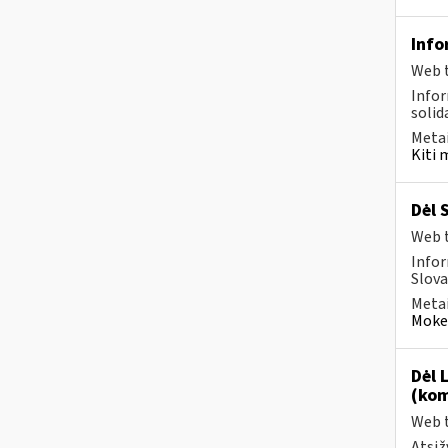
Info
Web t
Infor
solid
Metai
Kiti 
Dėl 
Web t
Infor
Slova
Metai
Mokes
Dėl 
(kom
Web t
Atsiž