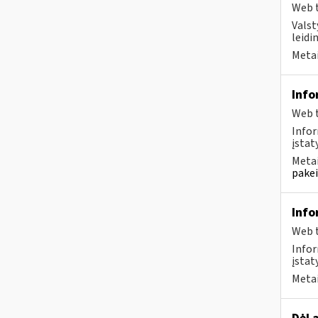
Web t
Valst
leidi
Metai
Info
Web t
Infor
įstaty
Metai
pakei
Info
Web t
Infor
įstat
Metai