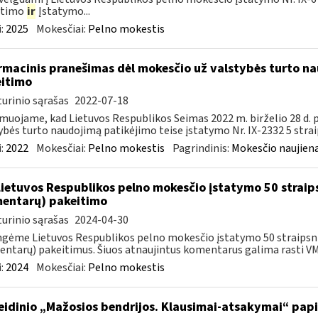
itimo
ir
Įstatymo...
:
2025
Mokesčiai:
Pelno mokestis
rmacinis pranešimas dėl mokesčio už valstybės turto na
itimo
urinio sąrašas
2022-07-18
muojame, kad Lietuvos Respublikos Seimas 2022 m. birželio 28 d.
ybės turto naudojimą patikėjimo teise įstatymo Nr. IX-2332 5 strai
:
2022
Mokesčiai:
Pelno mokestis
Pagrindinis:
Mokesčio naujien
Lietuvos Respublikos pelno mokesčio įstatymo 50 straip
entarų) pakeitimo
urinio sąrašas
2024-04-30
gėme Lietuvos Respublikos pelno mokesčio įstatymo 50 straipsnio
ntarų) pakeitimus. Šiuos atnaujintus komentarus galima rasti VMI
:
2024
Mokesčiai:
Pelno mokestis
leidinio „Mažosios bendrijos. Klausimai-atsakymai“ pa