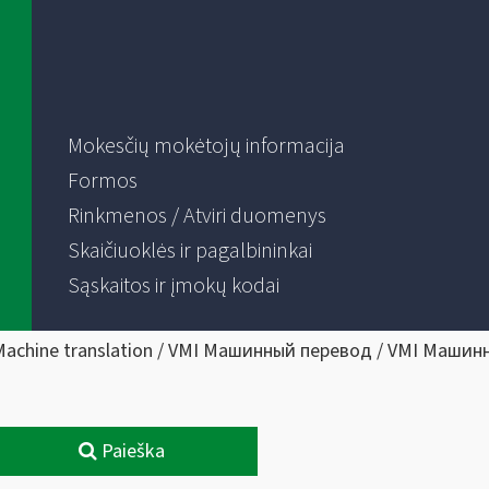
Mokesčių mokėtojų informacija
Formos
Rinkmenos / Atviri duomenys
Skaičiuoklės ir pagalbininkai
Sąskaitos ir įmokų kodai
Machine translation / VMI Машинный перевод / VMI Машин
Paieška