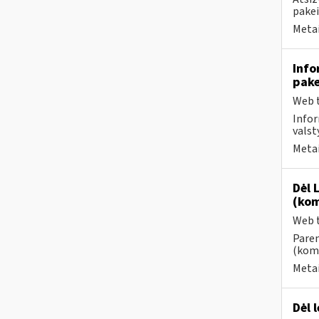
pake
Metai
Info
pake
Web t
Infor
valst
Metai
Dėl 
(kom
Web t
Paren
(kome
Metai
Dėl 