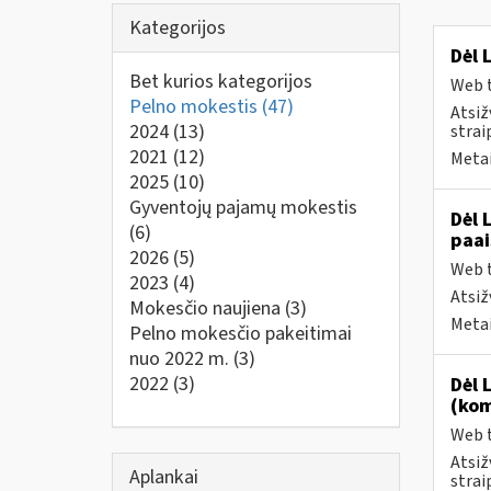
Kategorijos
Dėl 
Bet kurios kategorijos
Web t
Pelno mokestis
(47)
Atsiž
2024
(13)
strai
2021
(12)
Metai
2025
(10)
Gyventojų pajamų mokestis
Dėl 
(6)
paai
2026
(5)
Web t
2023
(4)
Atsiž
Mokesčio naujiena
(3)
Metai
Pelno mokesčio pakeitimai
nuo 2022 m.
(3)
2022
(3)
Dėl 
(kom
Web t
Atsiž
Aplankai
strai