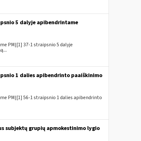
ipsnio 5 dalyje apibendrintame
e PMĮ[1] 37-1 straipsnio 5 dalyje
....
ipsnio 1 dalies apibendrinto paaiškinimo
e PMĮ[1] 56-1 straipsnio 1 dalies apibendrinto
us subjektų grupių apmokestinimo lygio