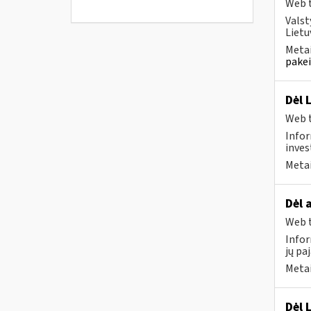
Web t
Valst
Lietu
Metai
pakei
Dėl 
Web t
Infor
inves
Metai
Dėl 
Web t
Infor
jų pa
Metai
Dėl 