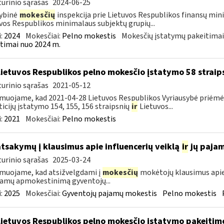
urinio sąrašas
2024-06-25
ybinė
mokesčių
inspekcija prie Lietuvos Respublikos finansų min
vos Respublikos minimalaus subjektų grupių...
:
2024
Mokesčiai:
Pelno mokestis
Mokesčių įstatymų pakeitimai
timai nuo 2024 m.
Lietuvos Respublikos pelno mokesčio įstatymo 58 straip
urinio sąrašas
2021-05-12
muojame, kad 2021-04-28 Lietuvos Respublikos Vyriausybė priėmė 
ticijų įstatymo 154, 155, 156 straipsnių
ir
Lietuvos...
:
2021
Mokesčiai:
Pelno mokestis
atsakymų į klausimus apie influencerių veiklą
ir
jų paja
urinio sąrašas
2025-03-24
muojame, kad atsižvelgdami į
mokesčių
mokėtojų klausimus apie
jamų apmokestinimą gyventojų...
:
2025
Mokesčiai:
Gyventojų pajamų mokestis
Pelno mokestis
Lietuvos Respublikos pelno mokesčio įstatymo pakeitim