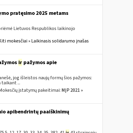
ikymo pratęsimo 2025 metams
priėmė Lietuvos Respublikos laikinojo
Kiti mokesčiai » Laikinasis solidarumo įnašas
 pažymos
ir
pažymos apie
nešė, jog išleistos naujų formų šios pažymos:
aikant ...
Mokesčių įstatymų pakeitimai:
MĮP 2021 »
nio apibendrintų paaiškinimų
5, 12, 17, 30, 33, 34, 35, 382, 41
ir
43 straipsnių