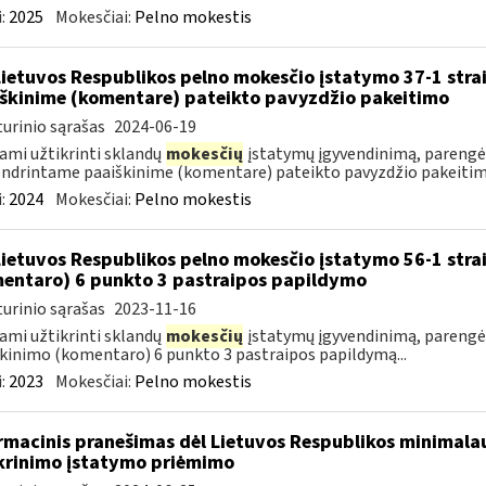
:
2025
Mokesčiai:
Pelno mokestis
Lietuvos Respublikos pelno mokesčio įstatymo 37-1 stra
škinime (komentare) pateikto pavyzdžio pakeitimo
urinio sąrašas
2024-06-19
ami užtikrinti sklandų
mokesčių
įstatymų įgyvendinimą, parengėm
ndrintame paaiškinime (komentare) pateikto pavyzdžio pakeitimą
:
2024
Mokesčiai:
Pelno mokestis
Lietuvos Respublikos pelno mokesčio įstatymo 56-1 stra
entaro) 6 punkto 3 pastraipos papildymo
urinio sąrašas
2023-11-16
ami užtikrinti sklandų
mokesčių
įstatymų įgyvendinimą, parengėm
kinimo (komentaro) 6 punkto 3 pastraipos papildymą...
:
2023
Mokesčiai:
Pelno mokestis
rmacinis pranešimas dėl Lietuvos Respublikos minimala
krinimo įstatymo priėmimo