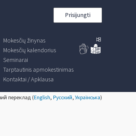
Prisijungti
Mokesčių žinynas
Mokesčių kalendorius
Seminarai
Tarptautinis apmokestinimas
Kontaktai / Apklausa
ний переклад (
English
,
Русский
,
Українська
)