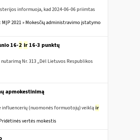
isterijos informuoja, kad 2024-06-06 priimtas
:
MĮP 2021 » Mokesčių administravimo įstatymo
snio 16-
2
ir
16-3 punktų
nutarimą Nr. 313 „Dėl Lietuvos Respublikos
mų apmokestinimą
 influencerių (nuomonės formuotojų) veiklą
ir
Pridėtinės vertės mokestis
o