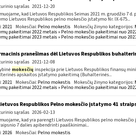
urinio sąrašas
2021-12-20
muojame, kad Lietuvos Respublikos Seimas 2021 m. gruodžio 7 d.
ymo Lietuvos Respublikos pelno mokesčio įstatymo Nr. IX-675...
:
2021
Mokesčiai:
Pelno mokestis
Mokesčių žinyno kategorijos:
ymų pakeitimai 2022 metais » Pelno mokesčio pakeitimai nuo 202
ymų pakeitimai 2023 metais » Pelno mokesčio pakeitimai nuo 202
rmacinis pranešimas dėl Lietuvos Respublikos buhalter
urinio sąrašas
2021-12-08
ybinė
mokesčių
inspekcija prie Lietuvos Respublikos finansų min
terinės apskaitos įstatymo pakeitimą (Buhalterinės...
:
2021
Mokesčiai:
Pelno mokestis
Mokesčių žinyno kategorijos:
ymų pakeitimai 2022 metais » Pelno mokesčio pakeitimai nuo 202
Lietuvos Respublikos Pelno mokesčio įstatymo 41 straips
urinio sąrašas
2026-02-13
muojame, kad yra parengti Lietuvos Respublikos pelno mokesčio įs
raipsnio 7 dalies apibendrinti paaiškinimai...
:
2026
Mokesčiai:
Pelno mokestis