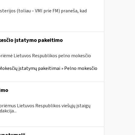
terijos (toliau – VMI prie FM) praneša, kad
kesčio įstatymo pakeitimo
 priėmė Lietuvos Respublikos pelno mokesčio
Mokesčių įstatymų pakeitimai » Pelno mokesčio
timo
priėmus Lietuvos Respublikos viešųjų įstaigų
akcija...