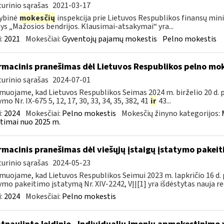
urinio sąrašas
2021-03-17
ybinė
mokesčių
inspekcija prie Lietuvos Respublikos finansų minis
nys „Mažosios bendrijos. Klausimai-atsakymai“ yra...
:
2021
Mokesčiai:
Gyventojų pajamų mokestis
Pelno mokestis
rmacinis pranešimas dėl Lietuvos Respublikos pelno mo
urinio sąrašas
2024-07-01
muojame, kad Lietuvos Respublikos Seimas 2024 m. birželio 20 d.
mo Nr. IX-675 5, 12, 17, 30, 33, 34, 35, 382, 41
ir
43...
:
2024
Mokesčiai:
Pelno mokestis
Mokesčių žinyno kategorijos:
timai nuo 2025 m.
rmacinis pranešimas dėl viešųjų įstaigų įstatymo pakei
urinio sąrašas
2024-05-23
muojame, kad Lietuvos Respublikos Seimui 2023 m. lapkričio 16 d. 
ymo pakeitimo įstatymą Nr. XIV-2242, VĮĮ[1] yra išdėstytas nauja red
:
2024
Mokesčiai:
Pelno mokestis