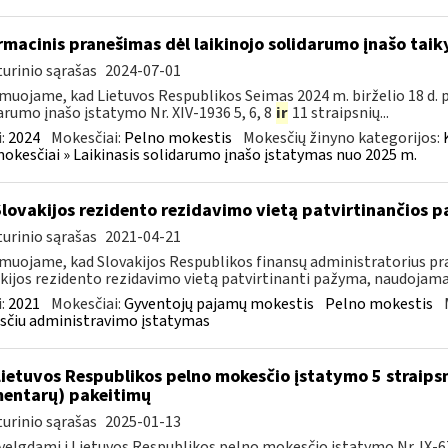
rmacinis pranešimas dėl laikinojo solidarumo įnašo ta
urinio sąrašas
2024-07-01
muojame, kad Lietuvos Respublikos Seimas 2024 m. birželio 18 d. 
arumo įnašo įstatymo Nr. XIV-1936 5, 6, 8
ir
11 straipsnių...
:
2024
Mokesčiai:
Pelno mokestis
Mokesčių žinyno kategorijos:
mokesčiai » Laikinasis solidarumo įnašo įstatymas nuo 2025 m.
Slovakijos rezidento rezidavimo vietą patvirtinančios
urinio sąrašas
2021-04-21
muojame, kad Slovakijos Respublikos finansų administratorius pra
kijos rezidento rezidavimo vietą patvirtinanti pažyma, naudojama t
:
2021
Mokesčiai:
Gyventojų pajamų mokestis
Pelno mokestis
čiu administravimo įstatymas
Lietuvos Respublikos pelno mokesčio įstatymo 5 straips
entarų) pakeitimų
urinio sąrašas
2025-01-13
velgdami į Lietuvos Respublikos pelno mokesčio įstatymo Nr. IX-675 