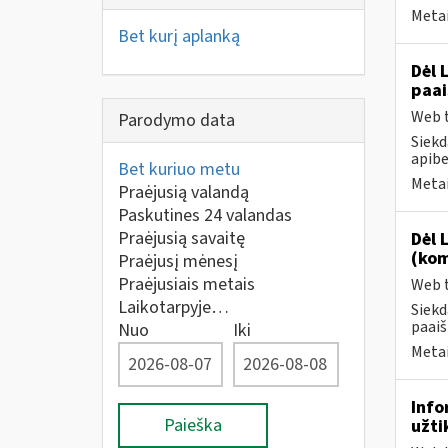
Metai
Bet kurį aplanką
Dėl 
paai
Web t
Parodymo data
Siekd
apibe
Bet kuriuo metu
Metai
Praėjusią valandą
Paskutines 24 valandas
Praėjusią savaitę
Dėl 
(kom
Praėjusį mėnesį
Praėjusiais metais
Web t
Laikotarpyje…
Siekd
paaiš
Nuo
Iki
Metai
Info
Paieška
užti