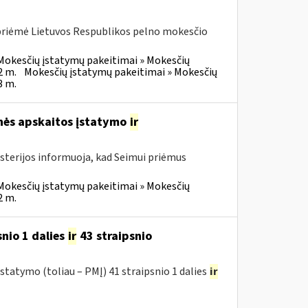
 priėmė Lietuvos Respublikos pelno mokesčio
Mokesčių įstatymų pakeitimai » Mokesčių
2 m.
Mokesčių įstatymų pakeitimai » Mokesčių
3 m.
inės apskaitos įstatymo
ir
isterijos informuoja, kad Seimui priėmus
Mokesčių įstatymų pakeitimai » Mokesčių
2 m.
nio 1 dalies
ir
43 straipsnio
tatymo (toliau – PMĮ) 41 straipsnio 1 dalies
ir