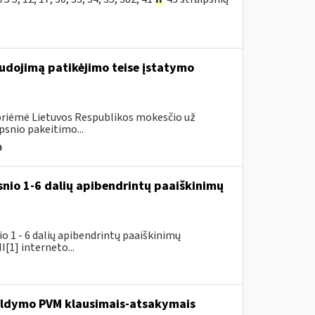
udojimą patikėjimo teise įstatymo
 priėmė Lietuvos Respublikos mokesčio už
psnio pakeitimo...
a
snio 1-6 dalių apibendrintų paaiškinimų
 1 - 6 dalių apibendrintų paaiškinimų
[1] interneto...
pildymo PVM klausimais-atsakymais