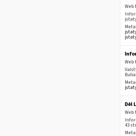
Web t
Infor
įstat
Metai
įstat
įstat
Info
Web t
Valst
Buhal
Metai
įstat
Dėl 
Web t
Infor
43 st
Metai