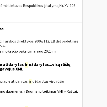
iėmė Lietuvos Respublikos įstatymą Nr. XV-103
se
8 d. Tarybos direktyvos 2006/112/EB dėl pridėtinės
s...
ės mokesčio pakeitimai nuo 2025 m.
ie atidarytas
ir
uždarytas...visų rūšių
gavėjus XML
ų apie atidarytas
ir
uždarytas visų rūšių
imo duomenys » Duomenų teikimas VMI » Raštai,