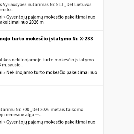
s Vyriausybės nutarimas Nr. 811 „Dėl Lietuvos
rslo...
i » Gyventojų pajamų mokesčio pakeitimai nuo
akeitimai nuo 2026 m.
mojo turto mokesčio įstatymo Nr. X-233
ublikos nekilnojamojo turto mokesčio įstatymo
m. sausio...
i » Nekilnojamo turto mokesčio pakeitimai nuo
utarimu Nr. 700 „Dėl 2026 metais taikomo
i mėnesinė alga —...
i » Gyventojų pajamų mokesčio pakeitimai nuo