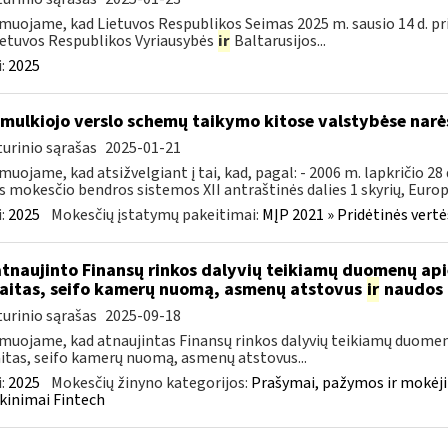
muojame, kad Lietuvos Respublikos Seimas 2025 m. sausio 14 d. pr
ietuvos Respublikos Vyriausybės
ir
Baltarusijos...
:
2025
smulkiojo verslo schemų taikymo kitose valstybėse narė
urinio sąrašas
2025-01-21
muojame, kad atsižvelgiant į tai, kad, pagal: - 2006 m. lapkričio 2
s mokesčio bendros sistemos XII antraštinės dalies 1 skyrių, Europo
:
2025
Mokesčių įstatymų pakeitimai:
MĮP 2021 » Pridėtinės vert
atnaujinto Finansų rinkos dalyvių teikiamų duomenų ap
aitas, seifo kamerų nuomą, asmenų atstovus
ir
naudos 
urinio sąrašas
2025-09-18
muojame, kad atnaujintas Finansų rinkos dalyvių teikiamų duomen
itas, seifo kamerų nuomą, asmenų atstovus...
:
2025
Mokesčių žinyno kategorijos:
Prašymai, pažymos ir mokėj
kinimai Fintech