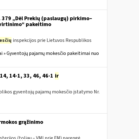
. 379 „Dėl Prekių (paslaugų) pirkimo–
virtinimo“ pakeitimo
esčių
inspekcijos prie Lietuvos Respublikos
i » Gyventojų pajamų mokesčio pakeitimai nuo
14, 14-1, 33, 46, 46-1
ir
publikos gyventojų pajamų mokesčio įstatymo Nr.
rmokos grąžinimo
sterijos (toliau – VMI prie FM) parengė