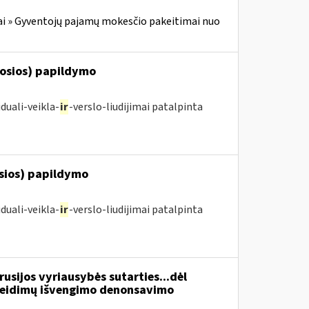
i » Gyventojų pajamų mokesčio pakeitimai nuo
posios) papildymo
duali-veikla-
ir
-verslo-liudijimai patalpinta
osios) papildymo
duali-veikla-
ir
-verslo-liudijimai patalpinta
usijos vyriausybės sutarties...dėl
žeidimų išvengimo denonsavimo