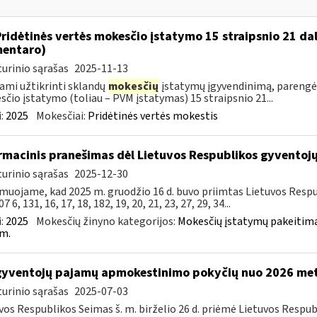
Pridėtinės vertės mokesčio įstatymo 15 straipsnio 21 da
entaro)
urinio sąrašas
2025-11-13
ami užtikrinti sklandų
mokesčių
įstatymų įgyvendinimą, parengė
čio įstatymo (toliau – PVM įstatymas) 15 straipsnio 21...
:
2025
Mokesčiai:
Pridėtinės vertės mokestis
rmacinis pranešimas dėl Lietuvos Respublikos gyvento
urinio sąrašas
2025-12-30
muojame, kad 2025 m. gruodžio 16 d. buvo priimtas Lietuvos Resp
7 6, 131, 16, 17, 18, 182, 19, 20, 21, 23, 27, 29, 34...
:
2025
Mokesčių žinyno kategorijos:
Mokesčių įstatymų pakeitima
m.
gyventojų pajamų apmokestinimo pokyčių nuo 2026 me
urinio sąrašas
2025-07-03
vos Respublikos Seimas š. m. birželio 26 d. priėmė Lietuvos Resp