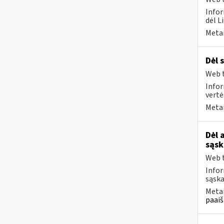
Infor
dėl L
Metai
Dėl 
Web t
Infor
vertė
Metai
Dėl 
sąsk
Web t
Infor
sąska
Metai
paaiš