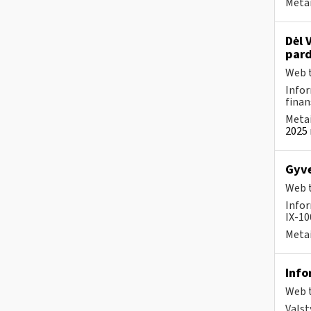
Metai
Dėl 
pard
Web t
Infor
finan
Metai
2025 
Gyve
Web t
Infor
IX-100
Metai
Info
Web t
Valst