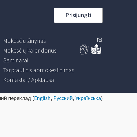
Prisijungti
Mokesčių žinynas
Mokesčių kalendorius
Seminarai
Tarptautinis apmokestinimas
Kontaktai / Apklausa
ний переклад (
English
,
Русский
,
Українська
)