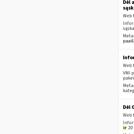
Dėl 
sąsk
Web t
Infor
sąska
Metai
paaiš
Info
Web t
VMI p
pakei
Metai
kateg
Dėl 
Web t
Infor
ir
20 