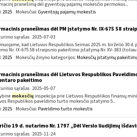
macinį pranešimą dėl gyventojų pajamų mokesčio permokos...
:
2025
Mokesčiai:
Gyventojų pajamų mokestis
rmacinis pranešimas dėl PM įstatymo Nr. IX-675 58 stra
urinio sąrašas
2025-07-03
muojame, kad Lietuvos Respublikos Seimas 2025 m. birželio 30 d.
ymo Nr. IX-675 58 straipsnio pakeitimo įstatymą Nr. XV-383 (toliau –
:
2025
Mokesčių žinyno kategorijos:
Mokesčių įstatymų pakeitima
rmacinis pranešimas dėl Lietuvos Respublikos Paveldimo
ntaro pakeitimo
urinio sąrašas
2025-05-07
ybinė
mokesčių
inspekcija prie Lietuvos Respublikos finansų minis
vos Respublikos paveldimo turto mokesčio įstatymo 5...
:
2025
Mokesčiai:
Paveldimo turto mokestis
ričio 19 d. nutarimo Nr. 1797 „Dėl Verslo liudijimų išd
urinio sąrašas
2025-11-24