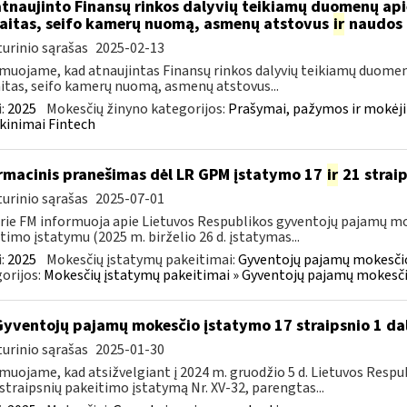
atnaujinto Finansų rinkos dalyvių teikiamų duomenų ap
aitas, seifo kamerų nuomą, asmenų atstovus
ir
naudos 
urinio sąrašas
2025-02-13
muojame, kad atnaujintas Finansų rinkos dalyvių teikiamų duomen
itas, seifo kamerų nuomą, asmenų atstovus...
:
2025
Mokesčių žinyno kategorijos:
Prašymai, pažymos ir mokėj
kinimai Fintech
rmacinis pranešimas dėl LR GPM įstatymo 17
ir
21 strai
urinio sąrašas
2025-07-01
rie FM informuoja apie Lietuvos Respublikos gyventojų pajamų mo
timo įstatymu (2025 m. birželio 26 d. įstatymas...
:
2025
Mokesčių įstatymų pakeitimai:
Gyventojų pajamų mokesčio
orijos:
Mokesčių įstatymų pakeitimai » Gyventojų pajamų mokesči
Gyventojų pajamų mokesčio įstatymo 17 straipsnio 1 da
urinio sąrašas
2025-01-30
muojame, kad atsižvelgiant į 2024 m. gruodžio 5 d. Lietuvos Res
straipsnių pakeitimo įstatymą Nr. XV-32, parengtas...