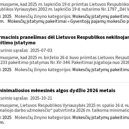
muojame, kad 2025 m. lapkričio 19 d. priimtas Lietuvos Respubliko
blikos Vyriausybės 2002 m. lapkričio 19 d. nutarimo Nr. 1797 „Dėl Ve
:
2025
Mokesčių žinyno kategorijos:
Mokesčių įstatymų pakeitima
m.
Mokesčių įstatymų pakeitimai » Gyventojų pajamų mokesčio p
rmacinis pranešimas dėl Lietuvos Respublikos nekilnoja
itimo įstatymo
urinio sąrašas
2025-07-03
muojame, kad 2025 m. birželio 26 d. buvo priimtas Lietuvos Resp
–233 pakeitimo įstatymas Nr. XV-344. Pakeitimai įsigalioja nuo 2026 
:
2025
Mokesčių žinyno kategorijos:
Mokesčių įstatymų pakeitima
minimaliosios mėnesinės algos dydžio 2026 metais
urinio sąrašas
2025-10-21
muojame, Lietuvos Respublikos Vyriausybės 2025 m. spalio 16 d. n
aliojo darbo užmokesčio“ patvirtinta 2026 m. taikoma minimalioj
:
2025
Mokesčių žinyno kategorijos:
Mokesčių įstatymų pakeitima
m.