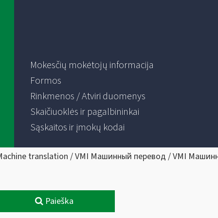
Mokesčių mokėtojų informacija
Formos
Rinkmenos / Atviri duomenys
Skaičiuoklės ir pagalbininkai
Sąskaitos ir įmokų kodai
Machine translation / VMI Машинный перевод / VMI Машин
Paieška