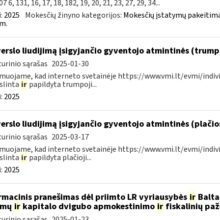
7 6, 131, 16, 17, 18, 182, 19, 20, 21, 23, 27, 29, 34...
:
2025
Mokesčių žinyno kategorijos:
Mokesčių įstatymų pakeitima
m.
verslo liudijimą įsigyjančio gyventojo atmintinės (trum
urinio sąrašas
2025-01-30
muojame, kad interneto svetainėje https://www.vmi.lt/evmi/indivi
slinta
ir
papildyta trumpoji...
:
2025
verslo liudijimą įsigyjančio gyventojo atmintinės (plači
urinio sąrašas
2025-03-17
muojame, kad interneto svetainėje https://www.vmi.lt/evmi/indivi
slinta
ir
papildyta plačioji...
:
2025
rmacinis pranešimas dėl priimto LR vyriausybės
ir
Baltar
amų
ir
kapitalo dvigubo apmokestinimo
ir
fiskalinių pa
urinio sąrašas
2025-01-23