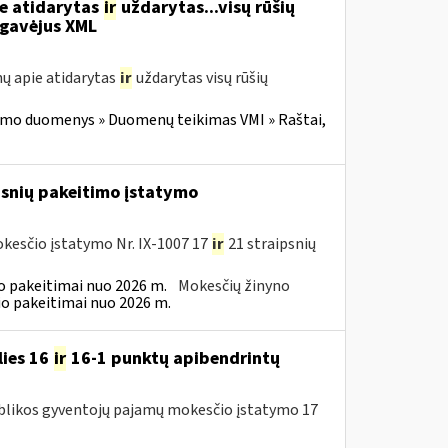
ie atidarytas
ir
uždarytas...visų rūšių
gavėjus XML
ų apie atidarytas
ir
uždarytas visų rūšių
imo duomenys » Duomenų teikimas VMI » Raštai,
psnių pakeitimo įstatymo
kesčio įstatymo Nr. IX-1007 17
ir
21 straipsnių
 pakeitimai nuo 2026 m.
Mokesčių žinyno
o pakeitimai nuo 2026 m.
lies 16
ir
16-1 punktų apibendrintų
publikos gyventojų pajamų mokesčio įstatymo 17