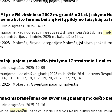
:
2025
Mokesčiai:
Gyventojų pajamų mokestis
VMI prie FM viršininko 2002 m. gruodžio 31 d. įsakymo Nr
avimo kvito formos bei šių kvitų pildymo taisyklių pat
urinio sąrašas
2025-04-17
muojame, kad nuo 2025 m. gegužės 1 d. įsigalioja Valstybinės
mok
sų ministerijos viršininko 2025 m. balandžio 15 d....
:
2025
Mokesčių žinyno kategorijos:
Mokesčių įstatymų pakeitima
m.
ntojų pajamų mokesčio įstatymo 17 straipsnio 1 dalies 
urinio sąrašas
2025-10-09
muojame, kad atsižvelgiant į 2025 m. birželio 26 d. Lietuvos Res
7 6, 131 , 16, 17, 18, 182 , 19, 20, 21, 23, 27, 29, 34...
:
2025
Mokesčiai:
Gyventojų pajamų mokestis
rmacinis pranešimas dėl gyventojų pajamų mokesčio pe
urinio sąrašas
2025-01-16
ybinė
mokesčių
inspekcija prie Lietuvos Respublikos finansų mini