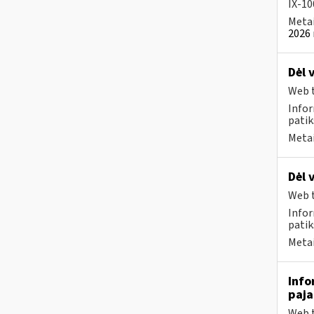
IX-100
Metai
2026 
Dėl 
Web t
Infor
patik
Metai
Dėl 
Web t
Infor
patik
Metai
Info
paj
Web t