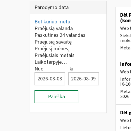
Parodymo data
Dėl 
(kom
Bet kuriuo metu
Praėjusią valandą
Web t
Paskutines 24 valandas
Siekd
mokes
Praėjusią savaitę
Metai
Praėjusį mėnesį
Praėjusiais metais
Laikotarpyje…
Info
Nuo
Iki
Web t
Infor
IX-100
Metai
Paieška
2026 
Dėl 
Web t
Lietu