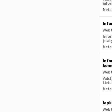
infor
Metai
Info
Web t
Infor
įstat
Metai
Info
kome
Web t
Valst
Lietu
Metai
lapk
Web t