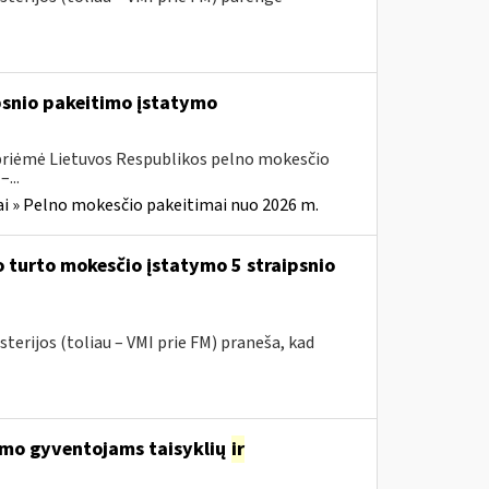
ipsnio pakeitimo įstatymo
 priėmė Lietuvos Respublikos pelno mokesčio
...
i » Pelno mokesčio pakeitimai nuo 2026 m.
 turto mokesčio įstatymo 5 straipsnio
terijos (toliau – VMI prie FM) praneša, kad
avimo gyventojams taisyklių
ir