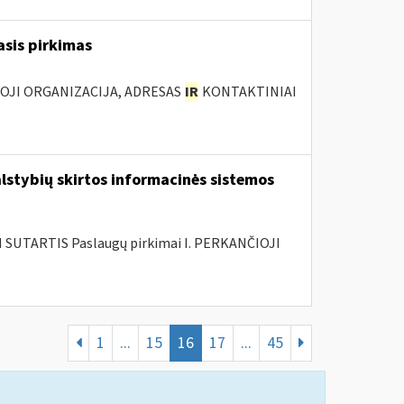
asis pirkimas
IOJI ORGANIZACIJA, ADRESAS
IR
KONTAKTINIAI
lstybių skirtos informacinės sistemos
SUTARTIS Paslaugų pirkimai I. PERKANČIOJI
1
...
15
16
17
...
45