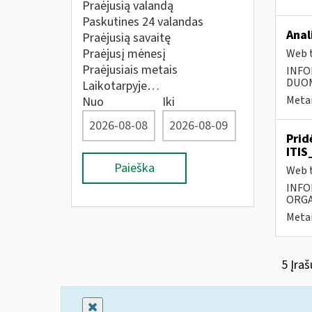
Praėjusią valandą
Paskutines 24 valandas
Anal
Praėjusią savaitę
Praėjusį mėnesį
Web t
Praėjusiais metais
INFO
DUOME
Laikotarpyje…
Metai
Nuo
Iki
Prid
ITIS
Paieška
Web t
INFO
ORGA
Metai
5 Įraš
Uždaryti