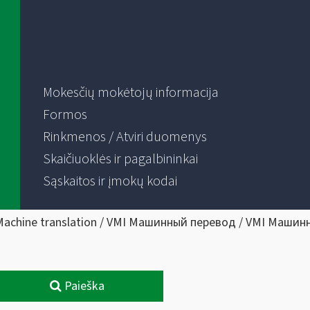
Mokesčių mokėtojų informacija
Formos
Rinkmenos / Atviri duomenys
Skaičiuoklės ir pagalbininkai
Sąskaitos ir įmokų kodai
Machine translation / VMI Машинный перевод / VMI Машин
Paieška