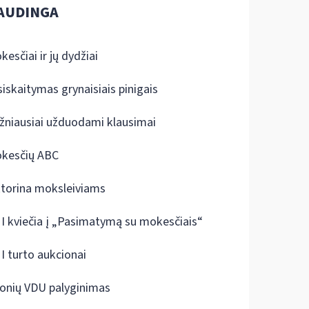
AUDINGA
kesčiai ir jų dydžiai
siskaitymas grynaisiais pinigais
žniausiai užduodami klausimai
kesčių ABC
ktorina moksleiviams
I kviečia į „Pasimatymą su mokesčiais“
I turto aukcionai
onių VDU palyginimas