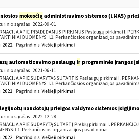
niosios
mokesčių
administravimo sistemos (i.MAS) priež
urinio sąrašas
2022-09-01
RMACIJA APIE PRADEDAMUS PIRKIMUS Paslaugų pirkimai I. PER
KTINIAI DUOMENYS: I.1. Perkančiosios organizacijos pavadinimas
:
2022
Pagrindinis:
Viešieji pirkimai
esų automatizavimo paslaugų
ir
programinės įrangos įsi
urinio sąrašas
2021-06-11
RMACIJA APIE SUDARYTAS SUTARTIS Paslaugų pirkimai I. PERK
KTINIAI DUOMENYS: I.1. Perkančiosios organizacijos pavadinimas
:
2021
Pagrindinis:
Viešieji pirkimai
ilegijuotų naudotojų prieigos valdymo sistemos įsigijimo
urinio sąrašas
2022-12-28
RMACIJA APIE SUDARYTĄ SUTARTĮ Prekių pirkimai I. PERKANČIO
NYS: I.1. Perkančiosios organizacijos pavadinimas...
:
2022
Pagrindinis:
Viešieji pirkimai