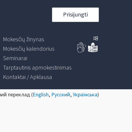
Prisijungti
Mokesčių žinynas
Mokesčių kalendorius
Seminarai
Tarptautinis apmokestinimas
Kontaktai / Apklausa
ний переклад (
English
,
Русский
,
Українська
)