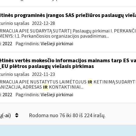
itinės programinės įrangos SAS priežiūros paslaugų vieš
urinio sąrašas
2022-12-28
RMACIJA APIE SUDARYTĄ SUTARTĮ Paslaugų pirkimai I. PERKANČ
NYS: I.1. Perkančiosios organizacijos pavadinimas...
:
2022
Pagrindinis:
Viešieji pirkimai
ėtinės vertės mokesčio informacijos mainams tarp ES va
_EU plėtros paslaugų viešasis pirkimas
urinio sąrašas
2022-11-23
RMACIJA APIE NUSTATYTUS LAIMĖTOJUS
IR
KETINIMĄ SUDARYTI 
NIZACIJA, ADRESAS
IR
KONTAKTINIAI...
:
2022
Pagrindinis:
Viešieji pirkimai
ų(-ai)
Rodoma nuo 76 iki 80 iš 224 irašų.