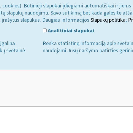
. cookies). Būtinieji slapukai įdiegiami automatiškai ir jiems
u kitų slapukų naudojimu. Savo sutikimą bet kada galėsite atš
i įrašytus slapukus. Daugiau informacijos
Slapukų politika
;
Pr
Analitiniai slapukai
įgalina
Renka statistinę informaciją apie svetai
ukų svetainė
naudojami Jūsų naršymo patirties gerini