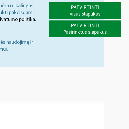
 nėra reikalingas
PATVIRTINTI
aukti pakeisdami
Visus slapukus
ivatumo politika.
PATVIRTINTI
Pasirinktus slapukus
nės naudojimą ir
mui.