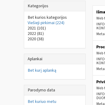
Kategorijos
Išma
Bet kurios kategorijos
Web t
Viešieji pirkimai
(224)
INFO
2021
(101)
KONTA
2022
(81)
Metai
2020
(38)
Proc
Web t
Aplankai
INFO
KONTA
Metai
Bet kurį aplanką
Priv
Web t
Parodymo data
INFO
DUOME
Bet kuriuo metu
Metai