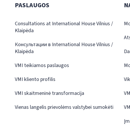
PASLAUGOS
N
Consultations at International House Vilnius /
Mo
Klaipėda
At
Консультации в International House Vilnius /
Klaipėda
Da
VMI teikiamos paslaugos
Mo
VMI kliento profilis
Vi
VMI skaitmeninė transformacija
VM
Vienas langelis prievolėms valstybei sumokėti
VM
Įm