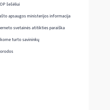
OP šešėliui
ašto apsaugos ministerijos informacija
terneto svetainės atitikties paraiška
škome turto savininkų
orodos