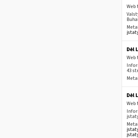
Web t
Valst
Buhal
Metai
įstat
Dėl 
Web t
Infor
43 st
Metai
Dėl 
Web t
Infor
įstat
Metai
įstat
įstat