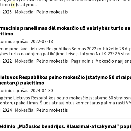
itimo
ir
Įstatymo...
:
2025
Mokesčiai:
Pelno mokestis
rmacinis pranešimas dėl mokesčio už valstybės turto na
itimo
urinio sąrašas
2022-07-18
muojame, kad Lietuvos Respublikos Seimas 2022 m. birželio 28 d.
ybės turto naudojimą patikėjimo teise įstatymo Nr. IX-2332 5 strai
:
2022
Mokesčiai:
Pelno mokestis
Pagrindinis:
Mokesčio naujien
Lietuvos Respublikos pelno mokesčio įstatymo 50 straip
entarų) pakeitimo
urinio sąrašas
2024-04-30
gėme Lietuvos Respublikos pelno mokesčio įstatymo 50 straipsnio
ntarų) pakeitimus. Šiuos atnaujintus komentarus galima rasti VMI
:
2024
Mokesčiai:
Pelno mokestis
leidinio „Mažosios bendrijos. Klausimai-atsakymai“ pa