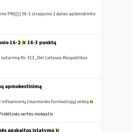
e PMĮ[1] 56-1 straipsnio 1 dalies apibendrinto
snio 16-
2
ir
16-3 punktų
nutarimą Nr. 313 „Dėl Lietuvos Respublikos
mų apmokestinimą
 influencerių (nuomonės formuotojų) veiklą
ir
Pridėtinės vertės mokestis
inės apskaitos įstatymo
ir