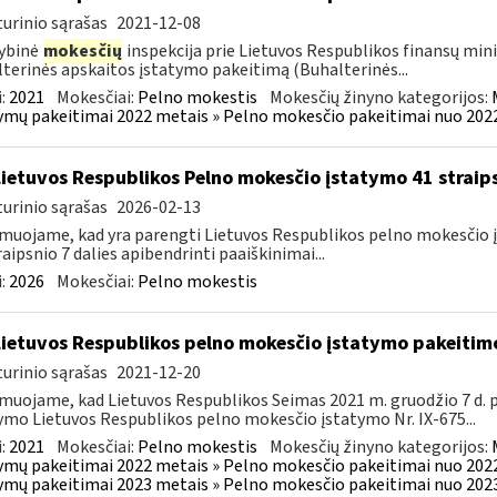
urinio sąrašas
2021-12-08
ybinė
mokesčių
inspekcija prie Lietuvos Respublikos finansų min
terinės apskaitos įstatymo pakeitimą (Buhalterinės...
:
2021
Mokesčiai:
Pelno mokestis
Mokesčių žinyno kategorijos:
ymų pakeitimai 2022 metais » Pelno mokesčio pakeitimai nuo 202
Lietuvos Respublikos Pelno mokesčio įstatymo 41 straips
urinio sąrašas
2026-02-13
muojame, kad yra parengti Lietuvos Respublikos pelno mokesčio įs
raipsnio 7 dalies apibendrinti paaiškinimai...
:
2026
Mokesčiai:
Pelno mokestis
Lietuvos Respublikos pelno mokesčio įstatymo pakeitim
urinio sąrašas
2021-12-20
muojame, kad Lietuvos Respublikos Seimas 2021 m. gruodžio 7 d.
ymo Lietuvos Respublikos pelno mokesčio įstatymo Nr. IX-675...
:
2021
Mokesčiai:
Pelno mokestis
Mokesčių žinyno kategorijos:
ymų pakeitimai 2022 metais » Pelno mokesčio pakeitimai nuo 202
ymų pakeitimai 2023 metais » Pelno mokesčio pakeitimai nuo 202