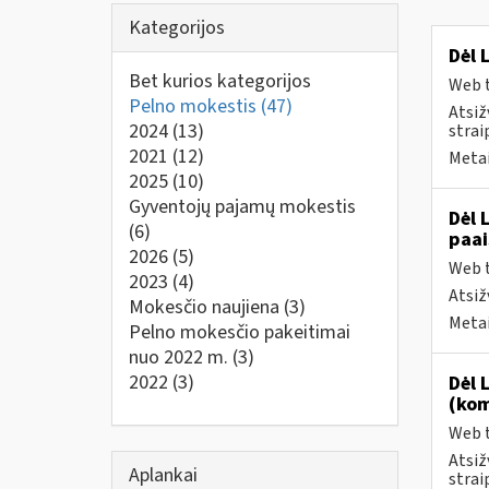
Kategorijos
Dėl 
Bet kurios kategorijos
Web t
Pelno mokestis
(47)
Atsiž
2024
(13)
strai
2021
(12)
Metai
2025
(10)
Gyventojų pajamų mokestis
Dėl 
(6)
paai
2026
(5)
Web t
2023
(4)
Atsiž
Mokesčio naujiena
(3)
Metai
Pelno mokesčio pakeitimai
nuo 2022 m.
(3)
2022
(3)
Dėl 
(kom
Web t
Atsiž
Aplankai
strai