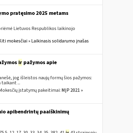
ikymo pratęsimo 2025 metams
priėmė Lietuvos Respublikos laikinojo
Kiti mokesčiai » Laikinasis solidarumo įnašas
 pažymos
ir
pažymos apie
nešė, jog išleistos naujų formų šios pažymos:
aikant ...
Mokesčių įstatymų pakeitimai:
MĮP 2021 »
nio apibendrintų paaiškinimų
5, 12, 17, 30, 33, 34, 35, 382, 41
ir
43 straipsnių