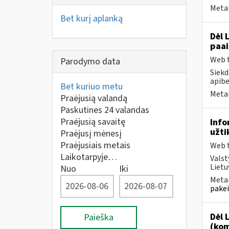
Metai
Bet kurį aplanką
Dėl 
paai
Web t
Parodymo data
Siekd
apibe
Bet kuriuo metu
Metai
Praėjusią valandą
Paskutines 24 valandas
Praėjusią savaitę
Info
užti
Praėjusį mėnesį
Praėjusiais metais
Web t
Laikotarpyje…
Valst
Lietu
Nuo
Iki
Metai
pakei
Dėl 
Paieška
(kom