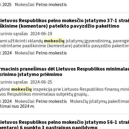
:
2025
Mokesčiai:
Pelno mokestis
Lietuvos Respublikos pelno mokesčio įstatymo 37-1 stra
škinime (komentare) pateikto pavyzdžio pakeitimo
urinio sąrašas
2024-06-19
ami užtikrinti sklandų
mokesčių
įstatymų įgyvendinimą, parengėm
ndrintame paaiškinime (komentare) pateikto pavyzdžio pakeitimą
:
2024
Mokesčiai:
Pelno mokestis
rmacinis pranešimas dėl Lietuvos Respublikos minimala
krinimo įstatymo priėmimo
urinio sąrašas
2024-06-25
ybinė
mokesčių
inspekcija prie Lietuvos Respublikos finansų min
vos Respublikos minimalaus subjektų grupių...
:
2024
Mokesčiai:
Pelno mokestis
Mokesčių įstatymų pakeitimai
timai nuo 2024 m.
Lietuvos Respublikos pelno mokesčio įstatymo 56-1 stra
entaro) 6 punkto 3 pastraipos papildymo