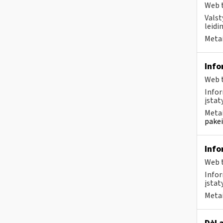
Web t
Valst
leidi
Metai
Info
Web t
Infor
įstaty
Metai
pakei
Info
Web t
Infor
įstat
Metai