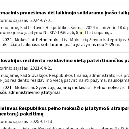
rmacinis pranešimas dėl laikinojo solidarumo įnašo ta
urinio sąrašas
2024-07-01
muojame, kad Lietuvos Respublikos Seimas 2024 m. birželio 18 d. 
arumo įnašo įstatymo Nr. XIV-1936 5, 6, 8
ir
11 straipsnių...
:
2024
Mokesčiai:
Pelno mokestis
Mokesčių žinyno kategorijos:
mokesčiai » Laikinasis solidarumo įnašo įstatymas nuo 2025 m.
Slovakijos rezidento rezidavimo vietą patvirtinančios
urinio sąrašas
2021-04-21
muojame, kad Slovakijos Respublikos finansų administratorius pra
kijos rezidento rezidavimo vietą patvirtinanti pažyma, naudojama t
:
2021
Mokesčiai:
Gyventojų pajamų mokestis
Pelno mokestis
čiu administravimo įstatymas
Lietuvos Respublikos pelno mokesčio įstatymo 5 straips
entarų) pakeitimų
urinio sąrašas
2025-01-13
velgdami į Lietuvos Respublikos pelno mokesčio įstatymo Nr. IX-675 