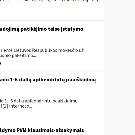
udojimą patikėjimo teise įstatymo
 priėmė Lietuvos Respublikos mokesčio už
psnio pakeitimo...
a
snio 1-6 dalių apibendrintų paaiškinimų
 1 - 6 dalių apibendrintų paaiškinimų
[1] interneto...
pildymo PVM klausimais-atsakymais