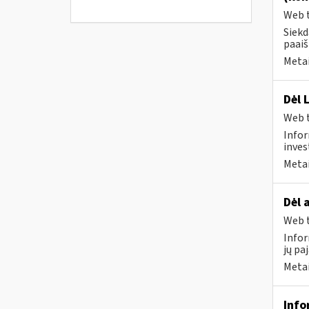
Web t
Siekd
paaiš
Metai
Dėl 
Web t
Infor
inves
Metai
Dėl 
Web t
Infor
jų pa
Metai
Info