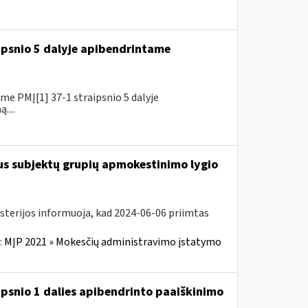
ipsnio 5 dalyje apibendrintame
e PMĮ[1] 37-1 straipsnio 5 dalyje
....
us subjektų grupių apmokestinimo lygio
isterijos informuoja, kad 2024-06-06 priimtas
:
MĮP 2021 » Mokesčių administravimo įstatymo
ipsnio 1 dalies apibendrinto paaiškinimo