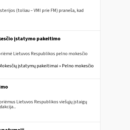
terijos (toliau – VMI prie FM) praneša, kad
kesčio įstatymo pakeitimo
 priėmė Lietuvos Respublikos pelno mokesčio
Mokesčių įstatymų pakeitimai » Pelno mokesčio
timo
priėmus Lietuvos Respublikos viešųjų įstaigų
akcija...