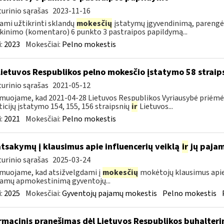
urinio sąrašas
2023-11-16
ami užtikrinti sklandų
mokesčių
įstatymų įgyvendinimą, parengėm
kinimo (komentaro) 6 punkto 3 pastraipos papildymą...
:
2023
Mokesčiai:
Pelno mokestis
Lietuvos Respublikos pelno mokesčio įstatymo 58 straip
urinio sąrašas
2021-05-12
muojame, kad 2021-04-28 Lietuvos Respublikos Vyriausybė priėmė 
ticijų įstatymo 154, 155, 156 straipsnių
ir
Lietuvos...
:
2021
Mokesčiai:
Pelno mokestis
atsakymų į klausimus apie influencerių veiklą
ir
jų paja
urinio sąrašas
2025-03-24
muojame, kad atsižvelgdami į
mokesčių
mokėtojų klausimus apie
jamų apmokestinimą gyventojų...
:
2025
Mokesčiai:
Gyventojų pajamų mokestis
Pelno mokestis
rmacinis pranešimas dėl Lietuvos Respublikos buhalter