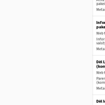
pake
Metai
Info
pake
Web t
Infor
valst
Metai
Dėl 
(kom
Web t
Paren
(kome
Metai
Dėl 