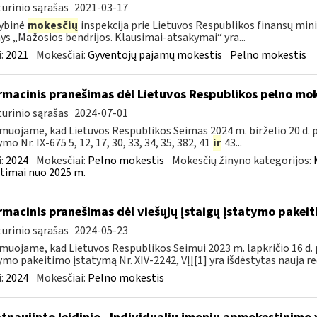
urinio sąrašas
2021-03-17
ybinė
mokesčių
inspekcija prie Lietuvos Respublikos finansų minis
nys „Mažosios bendrijos. Klausimai-atsakymai“ yra...
:
2021
Mokesčiai:
Gyventojų pajamų mokestis
Pelno mokestis
rmacinis pranešimas dėl Lietuvos Respublikos pelno mo
urinio sąrašas
2024-07-01
muojame, kad Lietuvos Respublikos Seimas 2024 m. birželio 20 d.
mo Nr. IX-675 5, 12, 17, 30, 33, 34, 35, 382, 41
ir
43...
:
2024
Mokesčiai:
Pelno mokestis
Mokesčių žinyno kategorijos:
timai nuo 2025 m.
rmacinis pranešimas dėl viešųjų įstaigų įstatymo pakei
urinio sąrašas
2024-05-23
muojame, kad Lietuvos Respublikos Seimui 2023 m. lapkričio 16 d. 
ymo pakeitimo įstatymą Nr. XIV-2242, VĮĮ[1] yra išdėstytas nauja red
:
2024
Mokesčiai:
Pelno mokestis