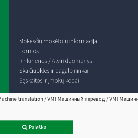
Mokesčių mokėtojų informacija
Formos
Rinkmenos / Atviri duomenys
Skaičiuoklės ir pagalbininkai
Sąskaitos ir įmokų kodai
Machine translation / VMI Машинный перевод / VMI Машин
Paieška