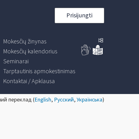
Prisijungti
Mokesčių žinynas
Mokesčių kalendorius
Seminarai
Tarptautinis apmokestinimas
Kontaktai / Apklausa
ний переклад (
English
,
Русский
,
Українська
)