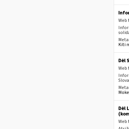
Info
Web t
Infor
solid
Metai
Kiti 
Dėl 
Web t
Infor
Slova
Metai
Mokes
Dėl 
(kom
Web t
Atsiž