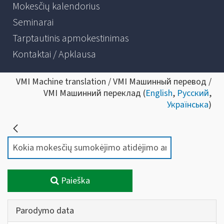
Mokesčių kalendorius
Seminarai
Tarptautinis apmokestinimas
Kontaktai / Apklausa
VMI Machine translation / VMI Машинный перевод /
VMI Машинний переклад (
English
,
Русский
,
Українська
)
Paieška
Parodymo data