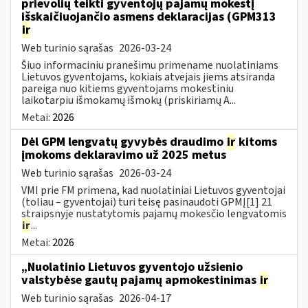
prievolių teikti gyventojų pajamų mokestį
išskaičiuojančio asmens deklaracijas (GPM313
ir
Web turinio sąrašas
2026-03-24
Šiuo informaciniu pranešimu primename nuolatiniams
Lietuvos gyventojams, kokiais atvejais jiems atsiranda
pareiga nuo kitiems gyventojams mokestiniu
laikotarpiu išmokamų išmokų (priskiriamų A...
Metai:
2026
Dėl GPM lengvatų gyvybės draudimo
ir
kitoms
įmokoms deklaravimo už 2025 metus
Web turinio sąrašas
2026-03-24
VMI prie FM primena, kad nuolatiniai Lietuvos gyventojai
(toliau – gyventojai) turi teisę pasinaudoti GPMĮ[1] 21
straipsnyje nustatytomis pajamų mokesčio lengvatomis
ir
...
Metai:
2026
„Nuolatinio Lietuvos gyventojo užsienio
valstybėse gautų pajamų apmokestinimas
ir
Web turinio sąrašas
2026-04-17