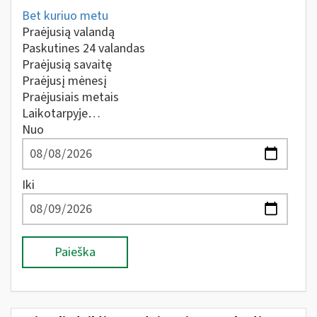
Bet kuriuo metu
Praėjusią valandą
Paskutines 24 valandas
Praėjusią savaitę
Praėjusį mėnesį
Praėjusiais metais
Laikotarpyje…
Nuo
Iki
Paieška