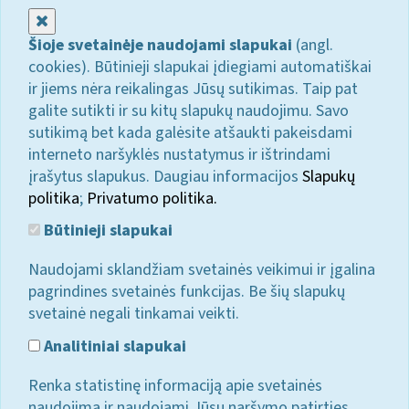
Uždaryti
Šioje svetainėje naudojami slapukai
(angl.
cookies). Būtinieji slapukai įdiegiami automatiškai
ir jiems nėra reikalingas Jūsų sutikimas. Taip pat
galite sutikti ir su kitų slapukų naudojimu. Savo
sutikimą bet kada galėsite atšaukti pakeisdami
interneto naršyklės nustatymus ir ištrindami
įrašytus slapukus. Daugiau informacijos
Slapukų
politika
;
Privatumo politika.
Būtinieji slapukai
Naudojami sklandžiam svetainės veikimui ir įgalina
pagrindines svetainės funkcijas. Be šių slapukų
svetainė negali tinkamai veikti.
Analitiniai slapukai
Renka statistinę informaciją apie svetainės
naudojimą ir naudojami Jūsų naršymo patirties