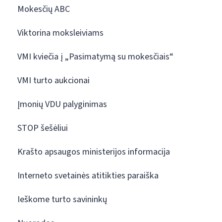
Mokesčių ABC
Viktorina moksleiviams
VMI kviečia į „Pasimatymą su mokesčiais“
VMI turto aukcionai
Įmonių VDU palyginimas
STOP šešėliui
Krašto apsaugos ministerijos informacija
Interneto svetainės atitikties paraiška
Ieškome turto savininkų