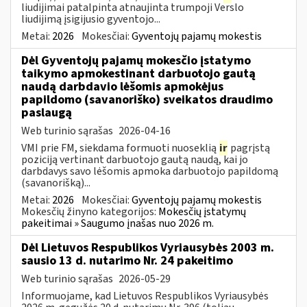
liudijimai patalpinta atnaujinta trumpoji Verslo
liudijimą įsigijusio gyventojo...
Metai:
2026
Mokesčiai:
Gyventojų pajamų mokestis
Dėl Gyventojų pajamų mokesčio įstatymo
taikymo apmokestinant darbuotojo gautą
naudą darbdavio lėšomis apmokėjus
papildomo (savanoriško) sveikatos draudimo
paslaugą
Web turinio sąrašas
2026-04-16
VMI prie FM, siekdama formuoti nuoseklią
ir
pagrįstą
poziciją vertinant darbuotojo gautą naudą, kai jo
darbdavys savo lėšomis apmoka darbuotojo papildomą
(savanorišką)...
Metai:
2026
Mokesčiai:
Gyventojų pajamų mokestis
Mokesčių žinyno kategorijos:
Mokesčių įstatymų
pakeitimai » Saugumo įnašas nuo 2026 m.
Dėl Lietuvos Respublikos Vyriausybės 2003 m.
sausio 13 d. nutarimo Nr. 24 pakeitimo
Web turinio sąrašas
2026-05-29
Informuojame, kad Lietuvos Respublikos Vyriausybės