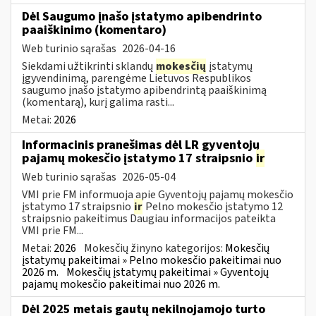
Dėl Saugumo įnašo įstatymo apibendrinto
paaiškinimo (komentaro)
Web turinio sąrašas
2026-04-16
Siekdami užtikrinti sklandų
mokesčių
įstatymų
įgyvendinimą, parengėme Lietuvos Respublikos
saugumo įnašo įstatymo apibendrintą paaiškinimą
(komentarą), kurį galima rasti...
Metai:
2026
Informacinis pranešimas dėl LR gyventojų
pajamų mokesčio įstatymo 17 straipsnio
ir
Web turinio sąrašas
2026-05-04
VMI prie FM informuoja apie Gyventojų pajamų mokesčio
įstatymo 17 straipsnio
ir
Pelno mokesčio įstatymo 12
straipsnio pakeitimus Daugiau informacijos pateikta
VMI prie FM...
Metai:
2026
Mokesčių žinyno kategorijos:
Mokesčių
įstatymų pakeitimai » Pelno mokesčio pakeitimai nuo
2026 m.
Mokesčių įstatymų pakeitimai » Gyventojų
pajamų mokesčio pakeitimai nuo 2026 m.
Dėl 2025 metais gautų nekilnojamojo turto