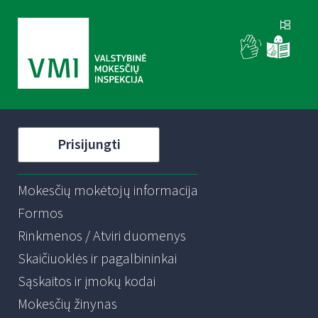
Prisijungti
Mokesčių mokėtojų informacija
Formos
Rinkmenos / Atviri duomenys
Skaičiuoklės ir pagalbininkai
Sąskaitos ir įmokų kodai
Mokesčių žinynas