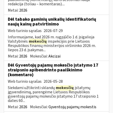
redakcija (toliau – komentaras)....
Metai:
2026
Dėl tabako gaminių unikalių identifikatorių
naujų kainų patvirtinimo
Web turinio sąrašas
2026-07-29
Informuojame, kad 2026 m. rugpjūčio 1 d. įsigalioja
Valstybinės
mokesčių
inspekcijos prie Lietuvos
Respublikos finansų ministerijos viršininko 2026 m.
liepos 23 d. įsakymas...
Metai:
2026
Mokesčiai:
Akcizai
Dėl Gyventojų pajamų mokesčio įstatymo 17
straipsnio apibendrinto paaiškinimo
(komentaro)
Web turinio sąrašas
2026-05-28
Siekdami užtikrinti sklandų
mokesčių
įstatymų
įgyvendinimą, parengėme Lietuvos Respublikos
gyventojų pajamų mokesčio įstatymo 17 straipsnio 1
dalies 60...
Metai:
2026
Mokesčiai:
Gyventojų pajamų mokestis