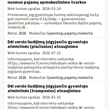
nuomos pajamų apmokestinimo tvarkos
Web turinio sąrašas
2026-03-24
Primename, jog gyventojas turimą nekilnojamąjį turtą
gali nuomoti vienu iš šių būdų: — gyvenamosios
paskirties patalpas — sumokėjus fiksuoto dydžio pajamų
mokestį
ir
...
Metai:
2026
Mokesčiai:
Gyventojų pajamų mokestis
Dėl verslo liudijimą įsigyjančio gyventojo
atmintinės (plačiosios) atnaujinimo
Web turinio sąrašas
2026-07-23
Informuojame, kad interneto svetainėje
https://www.vmi.lt/evmi/individuali-veikla-
ir
-verslo-
liudijimai patalpinta atnaujinta plačioji Verslo liudijimą
įsigijusio gyventojo...
Metai:
2026
Mokesčiai:
Gyventojų pajamų mokestis
Dėl verslo liudijimą įsigyjančio gyventojo
atmintinės (trumposios) atnaujinimo
Web turinio sąrašas
2026-03-10
Informuojame, kad interneto svetainėje
https://www.vmi.lt/evmi/individuali-veikla-
ir
-verslo-