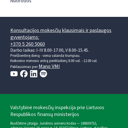
Nuorodos
Konsultacijos mokesčių klausimais ir paslaugos
gyventojams:
+370 5 260 5060
Darbo laikas: I-IV 8.00-17.00, V 8.00-15.45.
Prieššventinę dieną - viena valanda trumpiau.
Kiekvieno mėnesio antrą penktadienį 8.00 val. - 12.00 val.
Mano VMI
Paklausimas per
Valstybinė mokesčių inspekcija prie Lietuvos
Respublikos finansų ministerijos
Biudžetinė įstaiga. Juridinio asmens kodas — 188659752,