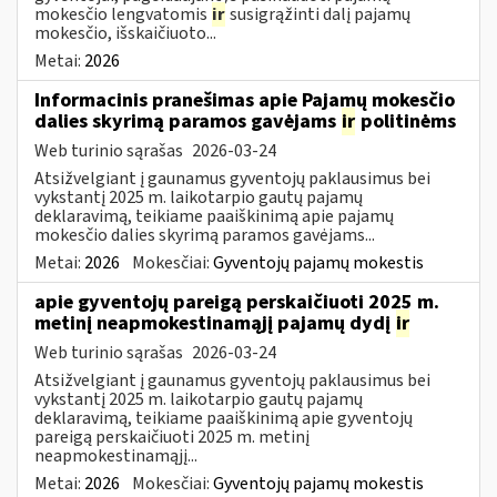
mokesčio lengvatomis
ir
susigrąžinti dalį pajamų
mokesčio, išskaičiuoto...
Metai:
2026
Informacinis pranešimas apie Pajamų mokesčio
dalies skyrimą paramos gavėjams
ir
politinėms
Web turinio sąrašas
2026-03-24
Atsižvelgiant į gaunamus gyventojų paklausimus bei
vykstantį 2025 m. laikotarpio gautų pajamų
deklaravimą, teikiame paaiškinimą apie pajamų
mokesčio dalies skyrimą paramos gavėjams...
Metai:
2026
Mokesčiai:
Gyventojų pajamų mokestis
apie gyventojų pareigą perskaičiuoti 2025 m.
metinį neapmokestinamąjį pajamų dydį
ir
Web turinio sąrašas
2026-03-24
Atsižvelgiant į gaunamus gyventojų paklausimus bei
vykstantį 2025 m. laikotarpio gautų pajamų
deklaravimą, teikiame paaiškinimą apie gyventojų
pareigą perskaičiuoti 2025 m. metinį
neapmokestinamąjį...
Metai:
2026
Mokesčiai:
Gyventojų pajamų mokestis