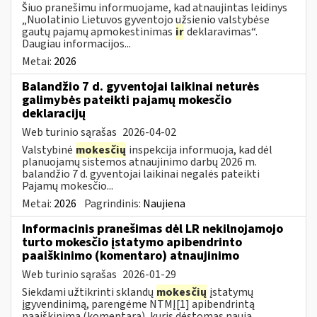
Šiuo pranešimu informuojame, kad atnaujintas leidinys
„Nuolatinio Lietuvos gyventojo užsienio valstybėse
gautų pajamų apmokestinimas
ir
deklaravimas“.
Daugiau informacijos...
Metai:
2026
Balandžio 7 d. gyventojai laikinai neturės
galimybės pateikti pajamų mokesčio
deklaracijų
Web turinio sąrašas
2026-04-02
Valstybinė
mokesčių
inspekcija informuoja, kad dėl
planuojamų sistemos atnaujinimo darbų 2026 m.
balandžio 7 d. gyventojai laikinai negalės pateikti
Pajamų mokesčio...
Metai:
2026
Pagrindinis:
Naujiena
Informacinis pranešimas dėl LR nekilnojamojo
turto mokesčio įstatymo apibendrinto
paaiškinimo (komentaro) atnaujinimo
Web turinio sąrašas
2026-01-29
Siekdami užtikrinti sklandų
mokesčių
įstatymų
įgyvendinimą, parengėme NTMĮ[1] apibendrintą
paaiškinimą (komentarą), kuris dėstomas nauja