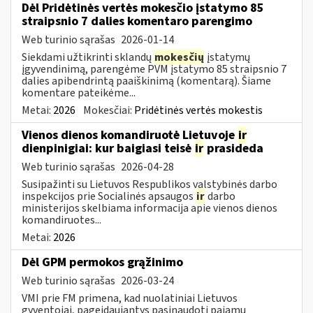
Dėl Pridėtinės vertės mokesčio įstatymo 85
straipsnio 7 dalies komentaro parengimo
Web turinio sąrašas
2026-01-14
Siekdami užtikrinti sklandų
mokesčių
įstatymų
įgyvendinimą, parengėme PVM įstatymo 85 straipsnio 7
dalies apibendrintą paaiškinimą (komentarą). Šiame
komentare pateikėme...
Metai:
2026
Mokesčiai:
Pridėtinės vertės mokestis
Vienos dienos komandiruotė Lietuvoje
ir
dienpinigiai: kur baigiasi teisė
ir
prasideda
Web turinio sąrašas
2026-04-28
Susipažinti su Lietuvos Respublikos valstybinės darbo
inspekcijos prie Socialinės apsaugos
ir
darbo
ministerijos skelbiama informacija apie vienos dienos
komandiruotes...
Metai:
2026
Dėl GPM permokos grąžinimo
Web turinio sąrašas
2026-03-24
VMI prie FM primena, kad nuolatiniai Lietuvos
gyventojai, pageidaujantys pasinaudoti pajamų