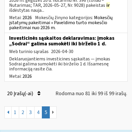
2026 m. gegužės 20 d. nutarimu Nr. 396 (toliau –
Nutarimas; TAR, 2026-05-27, Nr. 9028) pakeistas
ir
išdėstytas nauja...
Metai:
2026
Mokesčių žinyno kategorijos:
Mokesčių
įstatymų pakeitimai » Paveldimo turto mokesčio
pakeitimai nuo 2026 m.
Investicinės sąskaitos deklaravimas: įmokas
„Sodrai“ galima sumokėti iki birželio 1 d.
Web turinio sąrašas
2026-04-30
Deklaruojantiems investicines sąskaitas — įmokas
Sodrai galima sumokėti iki birželio 1 d. Išsamesnę
informaciją rasite čia.
Metai:
2026
20 Įrašų(-ai)
Rodoma nuo 81 iki 99 iš 99 irašų.
1
2
3
4
5