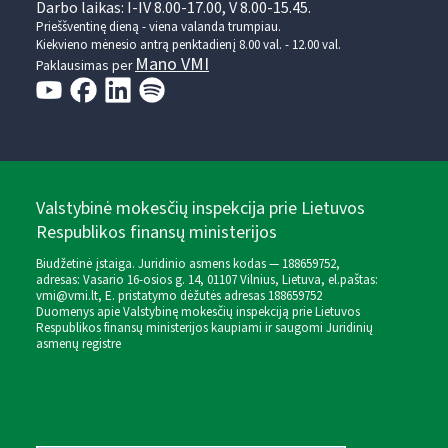
Darbo laikas: I-IV 8.00-17.00, V 8.00-15.45.
Prieššventinę dieną - viena valanda trumpiau.
Kiekvieno mėnesio antrą penktadienį 8.00 val. - 12.00 val.
Mano VMI
Paklausimas per
Valstybinė mokesčių inspekcija prie Lietuvos
Respublikos finansų ministerijos
Biudžetinė įstaiga. Juridinio asmens kodas — 188659752,
adresas: Vasario 16-osios g. 14, 01107 Vilnius, Lietuva, el.paštas:
vmi@vmi.lt
, E. pristatymo dėžutės adresas 188659752
Duomenys apie Valstybinę mokesčių inspekciją prie Lietuvos
Respublikos finansų ministerijos kaupiami ir saugomi Juridinių
asmenų registre