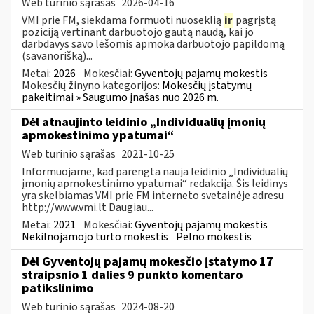
Web turinio sąrašas
2026-04-16
VMI prie FM, siekdama formuoti nuoseklią
ir
pagrįstą
poziciją vertinant darbuotojo gautą naudą, kai jo
darbdavys savo lėšomis apmoka darbuotojo papildomą
(savanorišką)...
Metai:
2026
Mokesčiai:
Gyventojų pajamų mokestis
Mokesčių žinyno kategorijos:
Mokesčių įstatymų
pakeitimai » Saugumo įnašas nuo 2026 m.
Dėl atnaujinto leidinio „Individualių įmonių
apmokestinimo ypatumai“
Web turinio sąrašas
2021-10-25
Informuojame, kad parengta nauja leidinio „Individualių
įmonių apmokestinimo ypatumai“ redakcija. Šis leidinys
yra skelbiamas VMI prie FM interneto svetainėje adresu
http://www.vmi.lt Daugiau...
Metai:
2021
Mokesčiai:
Gyventojų pajamų mokestis
Nekilnojamojo turto mokestis
Pelno mokestis
Dėl Gyventojų pajamų mokesčio įstatymo 17
straipsnio 1 dalies 9 punkto komentaro
patikslinimo
Web turinio sąrašas
2024-08-20