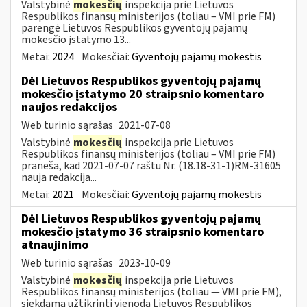
Valstybinė
mokesčių
inspekcija prie Lietuvos
Respublikos finansų ministerijos (toliau – VMI prie FM)
parengė Lietuvos Respublikos gyventojų pajamų
mokesčio įstatymo 13...
Metai:
2024
Mokesčiai:
Gyventojų pajamų mokestis
Dėl Lietuvos Respublikos gyventojų pajamų
mokesčio įstatymo 20 straipsnio komentaro
naujos redakcijos
Web turinio sąrašas
2021-07-08
Valstybinė
mokesčių
inspekcija prie Lietuvos
Respublikos finansų ministerijos (toliau – VMI prie FM)
praneša, kad 2021-07-07 raštu Nr. (18.18-31-1)RM-31605
nauja redakcija...
Metai:
2021
Mokesčiai:
Gyventojų pajamų mokestis
Dėl Lietuvos Respublikos gyventojų pajamų
mokesčio įstatymo 36 straipsnio komentaro
atnaujinimo
Web turinio sąrašas
2023-10-09
Valstybinė
mokesčių
inspekcija prie Lietuvos
Respublikos finansų ministerijos (toliau — VMI prie FM),
siekdama užtikrinti vienodą Lietuvos Respublikos