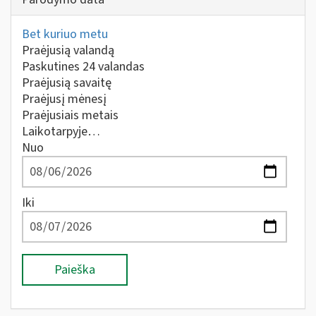
Bet kuriuo metu
Praėjusią valandą
Paskutines 24 valandas
Praėjusią savaitę
Praėjusį mėnesį
Praėjusiais metais
Laikotarpyje…
Nuo
Iki
Paieška