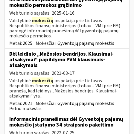
mokesčio permokos grąžinimo
Web turinio sąrašas
2025-01-16
Valstybinė
mokesčių
inspekcija prie Lietuvos
Respublikos finansų ministerijos (toliau – VMI prie FM)
parengė informacinį pranešimą dėl gyventojų pajamų
mokesčio permokos...
Metai:
2025
Mokesčiai:
Gyventojų pajamų mokestis
Dėl leidinio „Mažosios bendrijos. Klausimai-
atsakymai“ papildymo PVM klausimais-
atsakymais
Web turinio sąrašas
2021-03-17
Valstybinė
mokesčių
inspekcija prie Lietuvos
Respublikos finansų ministerijos (toliau – VMI prie FM)
praneša, kad leidinys „Mažosios bendrijos. Klausimai-
atsakymai“ yra...
Metai:
2021
Mokesčiai:
Gyventojų pajamų mokestis
Pelno mokestis
Informacinis pranešimas dėl Gyventojų pajamų
mokesčio įstatymo 34 straipsnio pakeitimo
Web turinio sąrašas
2022-07-25