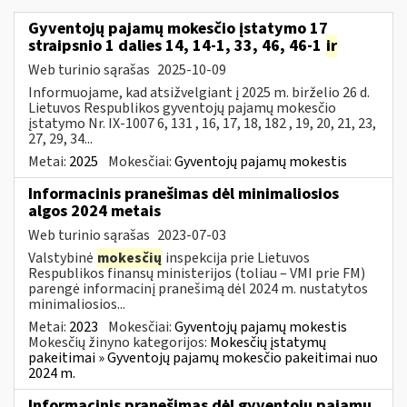
Gyventojų pajamų mokesčio įstatymo 17
straipsnio 1 dalies 14, 14-1, 33, 46, 46-1
ir
Web turinio sąrašas
2025-10-09
Informuojame, kad atsižvelgiant į 2025 m. birželio 26 d.
Lietuvos Respublikos gyventojų pajamų mokesčio
įstatymo Nr. IX-1007 6, 131 , 16, 17, 18, 182 , 19, 20, 21, 23,
27, 29, 34...
Metai:
2025
Mokesčiai:
Gyventojų pajamų mokestis
Informacinis pranešimas dėl minimaliosios
algos 2024 metais
Web turinio sąrašas
2023-07-03
Valstybinė
mokesčių
inspekcija prie Lietuvos
Respublikos finansų ministerijos (toliau – VMI prie FM)
parengė informacinį pranešimą dėl 2024 m. nustatytos
minimaliosios...
Metai:
2023
Mokesčiai:
Gyventojų pajamų mokestis
Mokesčių žinyno kategorijos:
Mokesčių įstatymų
pakeitimai » Gyventojų pajamų mokesčio pakeitimai nuo
2024 m.
Informacinis pranešimas dėl gyventojų pajamų