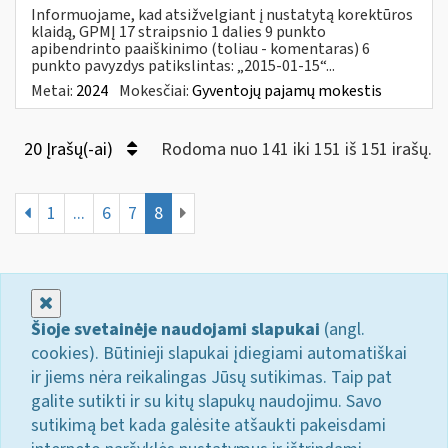
Informuojame, kad atsižvelgiant į nustatytą korektūros
klaidą, GPMĮ 17 straipsnio 1 dalies 9 punkto
apibendrinto paaiškinimo (toliau - komentaras) 6
punkto pavyzdys patikslintas: „2015-01-15“...
Metai:
2024
Mokesčiai:
Gyventojų pajamų mokestis
20 Įrašų(-ai)
Rodoma nuo 141 iki 151 iš 151 irašų.
1
...
6
7
8
Uždaryti
Šioje svetainėje naudojami slapukai
(angl.
cookies). Būtinieji slapukai įdiegiami automatiškai
ir jiems nėra reikalingas Jūsų sutikimas. Taip pat
galite sutikti ir su kitų slapukų naudojimu. Savo
sutikimą bet kada galėsite atšaukti pakeisdami