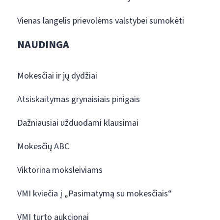
Vienas langelis prievolėms valstybei sumokėti
NAUDINGA
Mokesčiai ir jų dydžiai
Atsiskaitymas grynaisiais pinigais
Dažniausiai užduodami klausimai
Mokesčių ABC
Viktorina moksleiviams
VMI kviečia į „Pasimatymą su mokesčiais“
VMI turto aukcionai