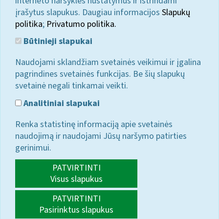
interneto naršyklės nustatymus ir ištrindami
įrašytus slapukus. Daugiau informacijos
Slapukų
politika
;
Privatumo politika.
Būtinieji slapukai
Naudojami sklandžiam svetainės veikimui ir įgalina
pagrindines svetainės funkcijas. Be šių slapukų
svetainė negali tinkamai veikti.
Analitiniai slapukai
Renka statistinę informaciją apie svetainės
naudojimą ir naudojami Jūsų naršymo patirties
gerinimui.
PATVIRTINTI
Visus slapukus
PATVIRTINTI
Pasirinktus slapukus