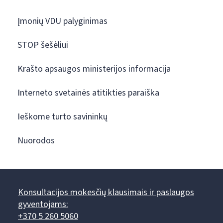
Įmonių VDU palyginimas
STOP šešėliui
Krašto apsaugos ministerijos informacija
Interneto svetainės atitikties paraiška
Ieškome turto savininkų
Nuorodos
Konsultacijos mokesčių klausimais ir paslaugos
gyventojams:
+370 5 260 5060