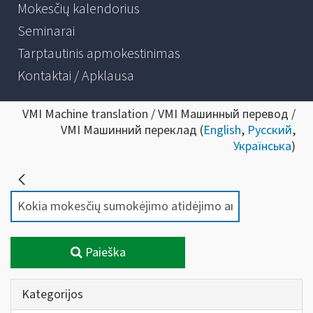
Mokesčių kalendorius
Seminarai
Tarptautinis apmokestinimas
Kontaktai / Apklausa
VMI Machine translation / VMI Машинный перевод /
VMI Машинний переклад (
English
,
Русский
,
Українська
)
Paieška
Kategorijos