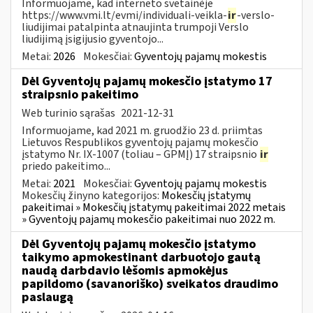
Informuojame, kad interneto svetainėje
https://www.vmi.lt/evmi/individuali-veikla-
ir
-verslo-
liudijimai patalpinta atnaujinta trumpoji Verslo
liudijimą įsigijusio gyventojo...
Metai:
2026
Mokesčiai:
Gyventojų pajamų mokestis
Dėl Gyventojų pajamų mokesčio įstatymo 17
straipsnio pakeitimo
Web turinio sąrašas
2021-12-31
Informuojame, kad 2021 m. gruodžio 23 d. priimtas
Lietuvos Respublikos gyventojų pajamų mokesčio
įstatymo Nr. IX-1007 (toliau – GPMĮ) 17 straipsnio
ir
priedo pakeitimo...
Metai:
2021
Mokesčiai:
Gyventojų pajamų mokestis
Mokesčių žinyno kategorijos:
Mokesčių įstatymų
pakeitimai » Mokesčių įstatymų pakeitimai 2022 metais
» Gyventojų pajamų mokesčio pakeitimai nuo 2022 m.
Dėl Gyventojų pajamų mokesčio įstatymo
taikymo apmokestinant darbuotojo gautą
naudą darbdavio lėšomis apmokėjus
papildomo (savanoriško) sveikatos draudimo
paslaugą