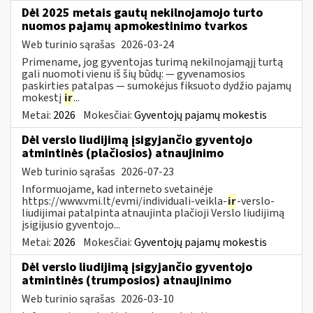
Dėl 2025 metais gautų nekilnojamojo turto
nuomos pajamų apmokestinimo tvarkos
Web turinio sąrašas
2026-03-24
Primename, jog gyventojas turimą nekilnojamąjį turtą
gali nuomoti vienu iš šių būdų: — gyvenamosios
paskirties patalpas — sumokėjus fiksuoto dydžio pajamų
mokestį
ir
...
Metai:
2026
Mokesčiai:
Gyventojų pajamų mokestis
Dėl verslo liudijimą įsigyjančio gyventojo
atmintinės (plačiosios) atnaujinimo
Web turinio sąrašas
2026-07-23
Informuojame, kad interneto svetainėje
https://www.vmi.lt/evmi/individuali-veikla-
ir
-verslo-
liudijimai patalpinta atnaujinta plačioji Verslo liudijimą
įsigijusio gyventojo...
Metai:
2026
Mokesčiai:
Gyventojų pajamų mokestis
Dėl verslo liudijimą įsigyjančio gyventojo
atmintinės (trumposios) atnaujinimo
Web turinio sąrašas
2026-03-10