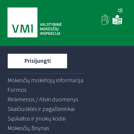
Prisijungti
Mokesčių mokėtojų informacija
Formos
Rinkmenos / Atviri duomenys
Skaičiuoklės ir pagalbininkai
Sąskaitos ir įmokų kodai
Mokesčių žinynas