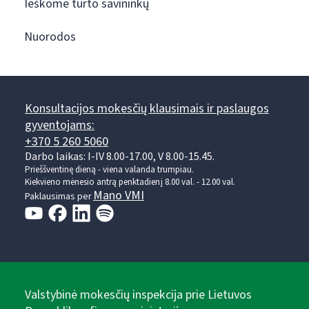
Ieškome turto savininkų
Nuorodos
Konsultacijos mokesčių klausimais ir paslaugos
gyventojams:
+370 5 260 5060
Darbo laikas: I-IV 8.00-17.00, V 8.00-15.45.
Prieššventinę dieną - viena valanda trumpiau.
Kiekvieno mėnesio antrą penktadienį 8.00 val. - 12.00 val.
Mano VMI
Paklausimas per
Valstybinė mokesčių inspekcija prie Lietuvos