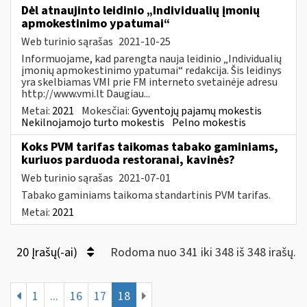
Dėl atnaujinto leidinio „Individualių įmonių
apmokestinimo ypatumai“
Web turinio sąrašas
2021-10-25
Informuojame, kad parengta nauja leidinio „Individualių
įmonių apmokestinimo ypatumai“ redakcija. Šis leidinys
yra skelbiamas VMI prie FM interneto svetainėje adresu
http://www.vmi.lt Daugiau...
Metai:
2021
Mokesčiai:
Gyventojų pajamų mokestis
Nekilnojamojo turto mokestis
Pelno mokestis
Koks PVM tarifas taikomas tabako gaminiams,
kuriuos parduoda restoranai, kavinės?
Web turinio sąrašas
2021-07-01
Tabako gaminiams taikoma standartinis PVM tarifas.
Metai:
2021
20 Įrašų(-ai)
Rodoma nuo 341 iki 348 iš 348 irašų.
1
...
16
17
18