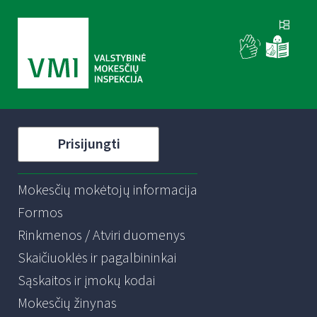
Prisijungti
Mokesčių mokėtojų informacija
Formos
Rinkmenos / Atviri duomenys
Skaičiuoklės ir pagalbininkai
Sąskaitos ir įmokų kodai
Mokesčių žinynas