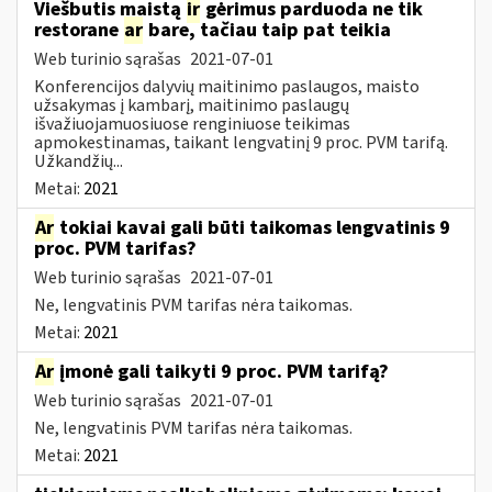
Viešbutis maistą
ir
gėrimus parduoda ne tik
restorane
ar
bare, tačiau taip pat teikia
Web turinio sąrašas
2021-07-01
Konferencijos dalyvių maitinimo paslaugos, maisto
užsakymas į kambarį, maitinimo paslaugų
išvažiuojamuosiuose renginiuose teikimas
apmokestinamas, taikant lengvatinį 9 proc. PVM tarifą.
Užkandžių...
Metai:
2021
Ar
tokiai kavai gali būti taikomas lengvatinis 9
proc. PVM tarifas?
Web turinio sąrašas
2021-07-01
Ne, lengvatinis PVM tarifas nėra taikomas.
Metai:
2021
Ar
įmonė gali taikyti 9 proc. PVM tarifą?
Web turinio sąrašas
2021-07-01
Ne, lengvatinis PVM tarifas nėra taikomas.
Metai:
2021