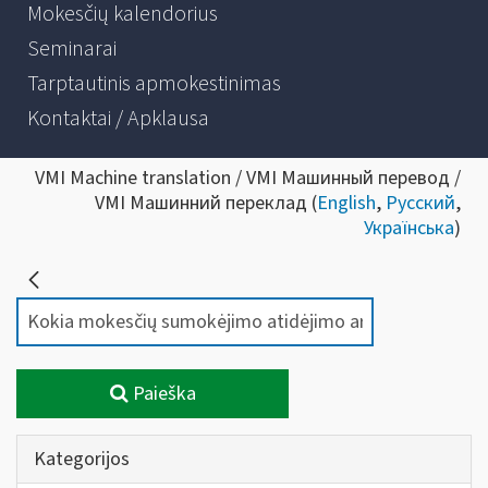
Mokesčių kalendorius
Seminarai
Tarptautinis apmokestinimas
Kontaktai / Apklausa
VMI Machine translation / VMI Машинный перевод /
VMI Машинний переклад (
English
,
Русский
,
Українська
)
Paieška
Kategorijos