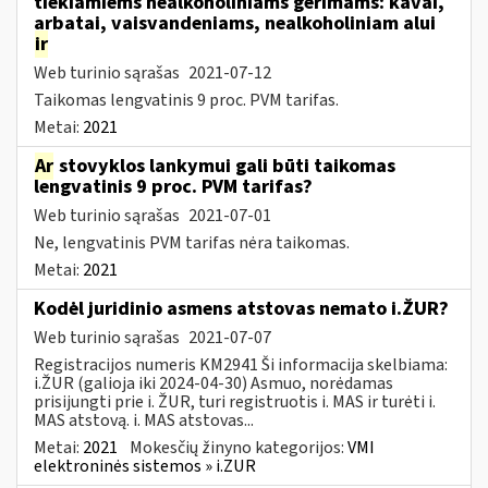
tiekiamiems nealkoholiniams gėrimams: kavai,
arbatai, vaisvandeniams, nealkoholiniam alui
ir
Web turinio sąrašas
2021-07-12
Taikomas lengvatinis 9 proc. PVM tarifas.
Metai:
2021
Ar
stovyklos lankymui gali būti taikomas
lengvatinis 9 proc. PVM tarifas?
Web turinio sąrašas
2021-07-01
Ne, lengvatinis PVM tarifas nėra taikomas.
Metai:
2021
Kodėl juridinio asmens atstovas nemato i.ŽUR?
Web turinio sąrašas
2021-07-07
Registracijos numeris KM2941 Ši informacija skelbiama:
i.ŽUR (galioja iki 2024-04-30) Asmuo, norėdamas
prisijungti prie i. ŽUR, turi registruotis i. MAS ir turėti i.
MAS atstovą. i. MAS atstovas...
Metai:
2021
Mokesčių žinyno kategorijos:
VMI
elektroninės sistemos » i.ZUR