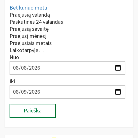
Bet kuriuo metu
Praėjusią valandą
Paskutines 24 valandas
Praėjusią savaitę
Praėjusį mėnesį
Praėjusiais metais
Laikotarpyje…
Nuo
Iki
Paieška