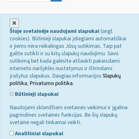
Uždaryti
Šioje svetainėje naudojami slapukai
(angl.
cookies). Būtinieji slapukai įdiegiami automatiškai
ir jiems nėra reikalingas Jūsų sutikimas. Taip pat
galite sutikti ir su kitų slapukų naudojimu. Savo
sutikimą bet kada galėsite atšaukti pakeisdami
interneto naršyklės nustatymus ir ištrindami
įrašytus slapukus. Daugiau informacijos
Slapukų
politika
;
Privatumo politika.
Būtinieji slapukai
Naudojami sklandžiam svetainės veikimui ir įgalina
pagrindines svetainės funkcijas. Be šių slapukų
svetainė negali tinkamai veikti.
Analitiniai slapukai