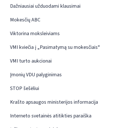
Dažniausiai užduodami klausimai
Mokesčių ABC
Viktorina moksleiviams
VMI kviečia į „Pasimatymą su mokesčiais“
VMI turto aukcionai
Įmonių VDU palyginimas
STOP šešėliui
Krašto apsaugos ministerijos informacija
Interneto svetainės atitikties paraiška