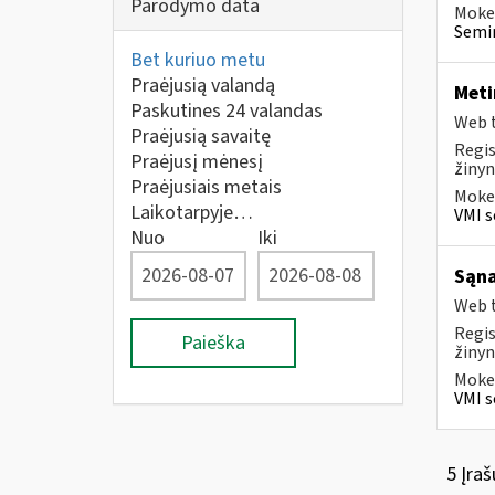
Parodymo data
Mokes
Semi
Bet kuriuo metu
Praėjusią valandą
Meti
Paskutines 24 valandas
Web t
Praėjusią savaitę
Regis
Praėjusį mėnesį
žinyn
Praėjusiais metais
Mokes
Laikotarpyje…
VMI s
Nuo
Iki
Sąna
Web t
Regis
Paieška
žinyn
Mokes
VMI s
5 Įraš