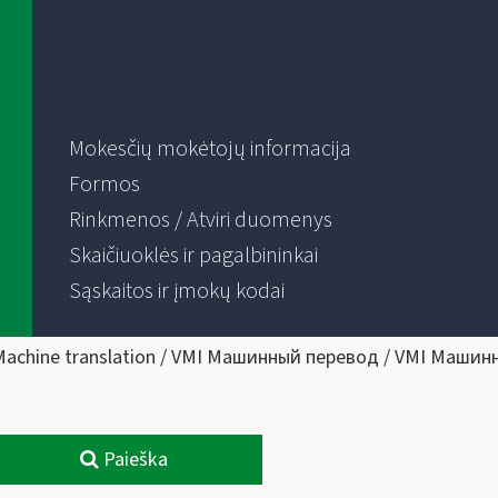
Mokesčių mokėtojų informacija
Formos
Rinkmenos / Atviri duomenys
Skaičiuoklės ir pagalbininkai
Sąskaitos ir įmokų kodai
Machine translation / VMI Машинный перевод / VMI Машин
Paieška