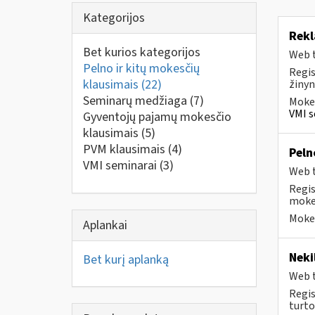
Kategorijos
Rek
Bet kurios kategorijos
Web t
Pelno ir kitų mokesčių
Regis
klausimais
(22)
žinyn
Seminarų medžiaga
(7)
Mokes
VMI s
Gyventojų pajamų mokesčio
klausimais
(5)
PVM klausimais
(4)
Pel
VMI seminarai
(3)
Web t
Regis
mokes
Mokes
Aplankai
Neki
Bet kurį aplanką
Web t
Regis
turto