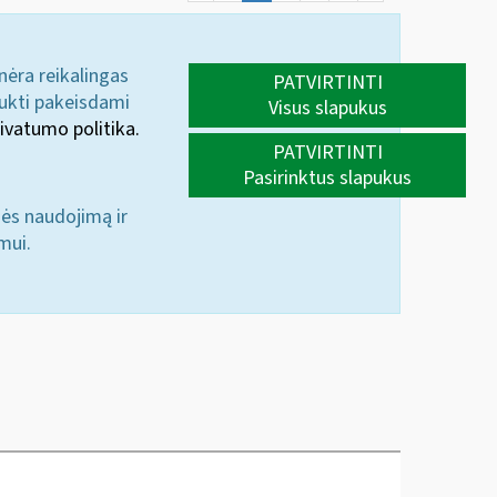
 nėra reikalingas
PATVIRTINTI
aukti pakeisdami
Visus slapukus
ivatumo politika.
PATVIRTINTI
Pasirinktus slapukus
nės naudojimą ir
mui.