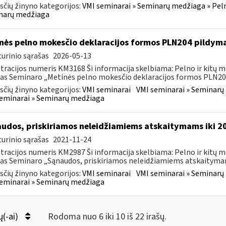
čių žinyno kategorijos:
VMI seminarai » Seminarų medžiaga » Peln
narų medžiaga
nės pelno mokesčio deklaracijos formos PLN204 pildym
urinio sąrašas
2026-05-13
tracijos numeris KM3168 Ši informacija skelbiama: Pelno ir kitų 
as Seminaro „Metinės pelno mokesčio deklaracijos formos PLN204
čių žinyno kategorijos:
VMI seminarai
VMI seminarai » Seminarų 
eminarai » Seminarų medžiaga
udos, priskiriamos neleidžiamiems atskaitymams iki 20
urinio sąrašas
2021-11-24
tracijos numeris KM2987 Ši informacija skelbiama: Pelno ir kitų 
as Seminaro „Sąnaudos, priskiriamos neleidžiamiems atskaitymams
čių žinyno kategorijos:
VMI seminarai
VMI seminarai » Seminarų 
eminarai » Seminarų medžiaga
ų(-ai)
Rodoma nuo 6 iki 10 iš 22 irašų.