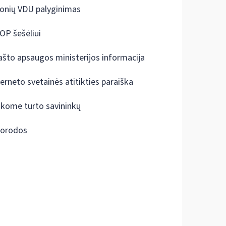
onių VDU palyginimas
OP šešėliui
ašto apsaugos ministerijos informacija
terneto svetainės atitikties paraiška
škome turto savininkų
orodos