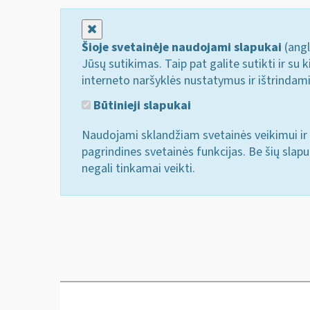
Uždaryti
Šioje svetainėje naudojami slapukai
(angl
Jūsų sutikimas. Taip pat galite sutikti ir s
interneto naršyklės nustatymus ir ištrindam
Būtinieji slapukai
Naudojami sklandžiam svetainės veikimui ir 
pagrindines svetainės funkcijas. Be šių slap
negali tinkamai veikti.