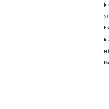
Įm
ST
Kr
In
Ie
Nu