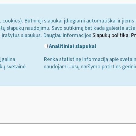
. cookies). Būtinieji slapukai įdiegiami automatiškai ir jiems
u kitų slapukų naudojimu. Savo sutikimą bet kada galėsite atš
i įrašytus slapukus. Daugiau informacijos
Slapukų politika
;
Pr
Analitiniai slapukai
įgalina
Renka statistinę informaciją apie svetai
ukų svetainė
naudojami Jūsų naršymo patirties gerini