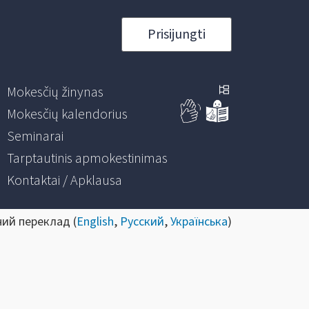
Prisijungti
Mokesčių žinynas
Mokesčių kalendorius
Seminarai
Tarptautinis apmokestinimas
Kontaktai / Apklausa
ний переклад (
English
,
Русский
,
Українська
)