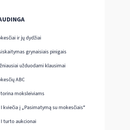
AUDINGA
kesčiai ir jų dydžiai
siskaitymas grynaisiais pinigais
žniausiai užduodami klausimai
kesčių ABC
ktorina moksleiviams
I kviečia į „Pasimatymą su mokesčiais“
I turto aukcionai