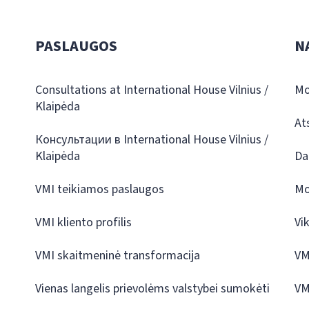
PASLAUGOS
N
Consultations at International House Vilnius /
Mo
Klaipėda
At
Консультации в International House Vilnius /
Klaipėda
Da
VMI teikiamos paslaugos
Mo
VMI kliento profilis
Vi
VMI skaitmeninė transformacija
VM
Vienas langelis prievolėms valstybei sumokėti
VM