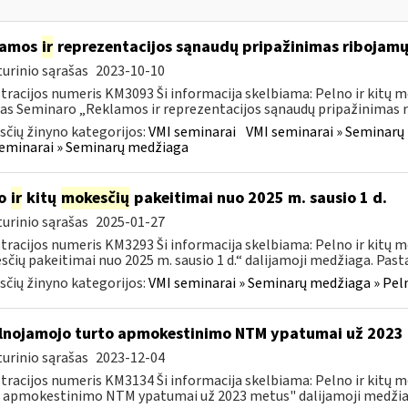
lamos
ir
reprezentacijos sąnaudų pripažinimas ribojamų
urinio sąrašas
2023-10-10
tracijos numeris KM3093 Ši informacija skelbiama: Pelno ir kitų 
as Seminaro „Reklamos ir reprezentacijos sąnaudų pripažinimas ri
čių žinyno kategorijos:
VMI seminarai
VMI seminarai » Seminarų 
eminarai » Seminarų medžiaga
no
ir
kitų
mokesčių
pakeitimai nuo 2025 m. sausio 1 d.
urinio sąrašas
2025-01-27
tracijos numeris KM3293 Ši informacija skelbiama: Pelno ir kitų m
čių pakeitimai nuo 2025 m. sausio 1 d.“ dalijamoji medžiaga. Pastab
čių žinyno kategorijos:
VMI seminarai » Seminarų medžiaga » Peln
lnojamojo turto apmokestinimo NTM ypatumai už 2023
urinio sąrašas
2023-12-04
tracijos numeris KM3134 Ši informacija skelbiama: Pelno ir kitų
 apmokestinimo NTM ypatumai už 2023 metus" dalijamoji medžiaga