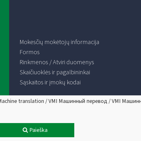
Mokesčių mokėtojų informacija
Formos
Rinkmenos / Atviri duomenys
Skaičiuoklės ir pagalbininkai
Sąskaitos ir įmokų kodai
Machine translation / VMI Машинный перевод / VMI Машин
Paieška