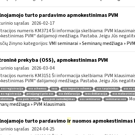
lnojamojo turto pardavimo apmokestinimas PVM
urinio sąrašas
2026-02-17
tracijos numeris KM3714 Ši informacija skelbiama: PVM klausima
estinimas PVM“ dalijamoji medžiaga. Pastaba. Jeigu Jūs negalite a
čių žinyno kategorijos:
VMI seminarai » Seminarų medžiaga » PVM
troninė prekyba (OSS), apmokestinimas PVM
urinio sąrašas
2026-03-04
tracijos numeris KM3151 Ši informacija skelbiama: PVM klausimai
estinimas PVM“ dalijamoji medžiaga. Pastaba. Jeigu Jūs negalite 
oss registracija
oss schemos
ioss
oss importo schema
oss tarpininkas
oss es 
 es registracija
prisijungti prie oss
oss deklaracija
ioss deklaracija
oss mokestiniai
Mo
kslinimas
oss pvm tarifai
oss pvm sumokėjimas
oss seminaras
seminaras oss
arų medžiaga » PVM klausimais
lnojamojo turto pardavimo
ir
nuomos apmokestinimas 
urinio sąrašas
2024-04-25