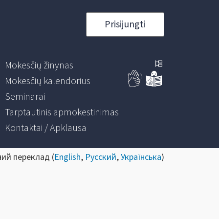
Prisijungti
Mokesčių žinynas
Mokesčių kalendorius
Seminarai
Tarptautinis apmokestinimas
Kontaktai / Apklausa
ний переклад (
English
,
Русский
,
Українська
)