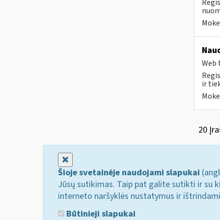
Regis
nuomo
Mokes
Naud
Web t
Regis
ir ti
Mokes
20 Įra
Uždaryti
Šioje svetainėje naudojami slapukai
(angl
Jūsų sutikimas. Taip pat galite sutikti ir s
interneto naršyklės nustatymus ir ištrindam
Būtinieji slapukai