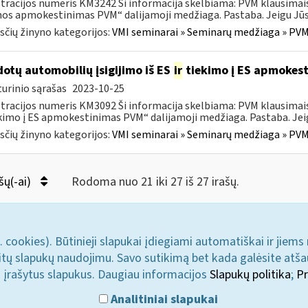
tracijos numeris KM3242 Ši informacija skelbiama: PVM klausimai
s apmokestinimas PVM“ dalijamoji medžiaga. Pastaba. Jeigu Jūs 
čių žinyno kategorijos:
VMI seminarai » Seminarų medžiaga » PVM
otų automobilių įsigijimo iš ES
ir
tiekimo į ES apmokes
urinio sąrašas
2023-10-25
tracijos numeris KM3092 Ši informacija skelbiama: PVM klausimai
ekimo į ES apmokestinimas PVM“ dalijamoji medžiaga. Pastaba. Jeig
čių žinyno kategorijos:
VMI seminarai » Seminarų medžiaga » PVM
šų(-ai)
Rodoma nuo 21 iki 27 iš 27 irašų.
. cookies). Būtinieji slapukai įdiegiami automatiškai ir jiems
u kitų slapukų naudojimu. Savo sutikimą bet kada galėsite atš
i įrašytus slapukus. Daugiau informacijos
Slapukų politika
;
Pr
Analitiniai slapukai