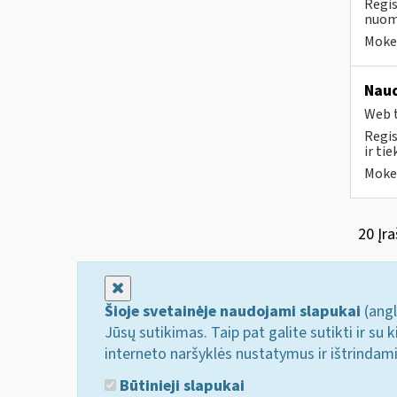
Regis
nuomo
Mokes
Naud
Web t
Regis
ir ti
Mokes
20 Įra
Uždaryti
Šioje svetainėje naudojami slapukai
(angl
Jūsų sutikimas. Taip pat galite sutikti ir s
interneto naršyklės nustatymus ir ištrindam
Būtinieji slapukai