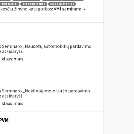
 laikotarpiai
oss deklaracijos
ioss deklaracijos
kesčių žinyno kategorijos:
VMI seminarai »
ais Seminaro „Naudotų automobilių pardavimo
tsidaryti...
 klausimais
is Seminaro „Nekilnojamojo turto pardavimo
tsidaryti...
 klausimais
PVM