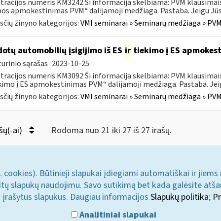
tracijos numeris KM3242 Ši informacija skelbiama: PVM klausimai
s apmokestinimas PVM“ dalijamoji medžiaga. Pastaba. Jeigu Jūs 
čių žinyno kategorijos:
VMI seminarai » Seminarų medžiaga » PVM
otų automobilių įsigijimo iš ES
ir
tiekimo į ES apmokes
urinio sąrašas
2023-10-25
tracijos numeris KM3092 Ši informacija skelbiama: PVM klausimai
ekimo į ES apmokestinimas PVM“ dalijamoji medžiaga. Pastaba. Jeig
čių žinyno kategorijos:
VMI seminarai » Seminarų medžiaga » PVM
šų(-ai)
Rodoma nuo 21 iki 27 iš 27 irašų.
. cookies). Būtinieji slapukai įdiegiami automatiškai ir jiems
u kitų slapukų naudojimu. Savo sutikimą bet kada galėsite atš
i įrašytus slapukus. Daugiau informacijos
Slapukų politika
;
Pr
Analitiniai slapukai