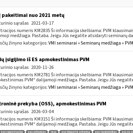
 pakeitimai nuo 2021 metų
urinio sąrašas
2021-03-17
tracijos numeris KM2835 Ši informacija skelbiama: PVM klausima
amoji medžiaga. Pastaba. Jeigu Jūs negalite atsidaryti seminarų dal
čių žinyno kategorijos:
VMI seminarai » Seminarų medžiaga » PVM
ių įsigijimo iš ES apmokestinimas PVM
urinio sąrašas
2020-11-26
tracijos numeris KM2781 Ši informacija skelbiama: PVM klausimais
estinimas PVM“ dalijamoji medžiaga. Pastaba. Jeigu Jūs negalite 
čių žinyno kategorijos:
VMI seminarai » Seminarų medžiaga » PVM
troninė prekyba (OSS), apmokestinimas PVM
urinio sąrašas
2026-03-04
tracijos numeris KM3151 Ši informacija skelbiama: PVM klausimai
estinimas PVM“ dalijamoji medžiaga. Pastaba. Jeigu Jūs negalite 
oss registracija
oss schemos
ioss
oss importo schema
oss tarpininkas
oss es 