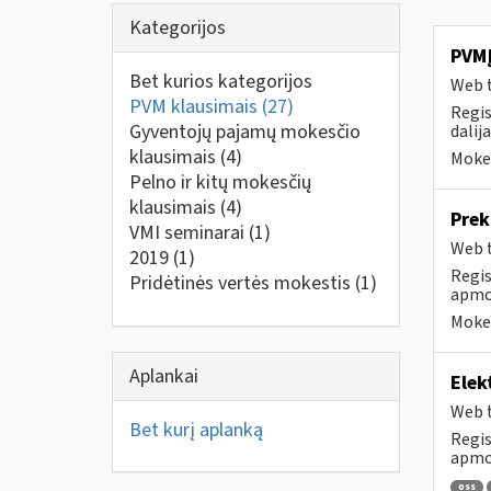
Kategorijos
PVMĮ
Bet kurios kategorijos
Web t
PVM klausimais
(27)
Regis
Gyventojų pajamų mokesčio
dalij
klausimais
(4)
Mokes
Pelno ir kitų mokesčių
klausimais
(4)
Prek
VMI seminarai
(1)
Web t
2019
(1)
Regis
Pridėtinės vertės mokestis
(1)
apmok
Mokes
Aplankai
Elek
Web t
Bet kurį aplanką
Regis
apmok
oss