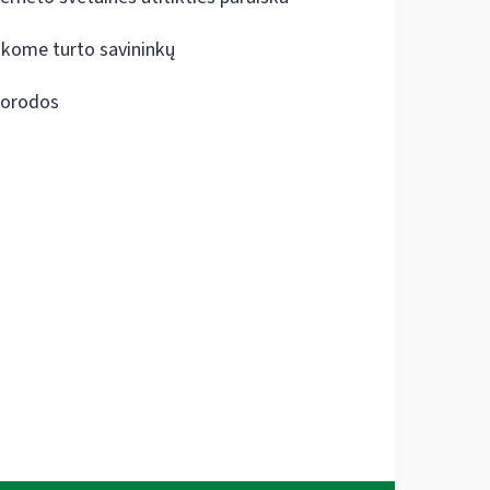
škome turto savininkų
orodos