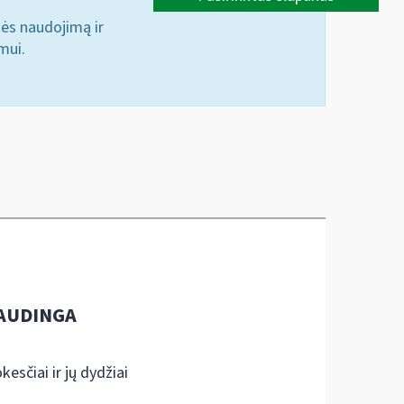
nės naudojimą ir
mui.
AUDINGA
kesčiai ir jų dydžiai