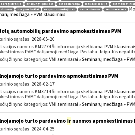
 es registracija
prisijungti prie oss
oss deklaracija
ioss deklaracija
oss mokestiniai
Mo
kslinimas
oss pvm tarifai
oss pvm sumokėjimas
oss seminaras
seminaras oss
arų medžiaga » PVM klausimais
otų automobilių pardavimo apmokestinimas PVM
urinio sąrašas
2026-05-20
tracijos numeris KM2774 Ši informacija skelbiama: PVM klausim
estinimas PVM“ dalijamoji medžiaga. Pastaba. Jeigu Jūs negalite a
čių žinyno kategorijos:
VMI seminarai » Seminarų medžiaga » PVM
lnojamojo turto pardavimo apmokestinimas PVM
urinio sąrašas
2026-02-17
tracijos numeris KM3714 Ši informacija skelbiama: PVM klausima
estinimas PVM“ dalijamoji medžiaga. Pastaba. Jeigu Jūs negalite a
čių žinyno kategorijos:
VMI seminarai » Seminarų medžiaga » PVM
lnojamojo turto pardavimo
ir
nuomos apmokestinimas 
urinio sąrašas
2024-04-25