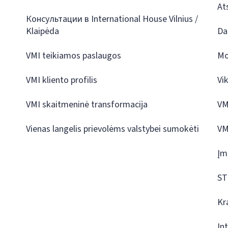
At
Консультации в International House Vilnius /
Klaipėda
Da
VMI teikiamos paslaugos
Mo
VMI kliento profilis
Vi
VMI skaitmeninė transformacija
VM
Vienas langelis prievolėms valstybei sumokėti
VM
Įm
ST
Kr
In