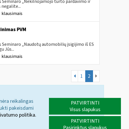
s Seminaro „Nekilnojamojo turto pardavimo ir
negalite...
 klausimais
tinimas PVM
s Seminaro „Naudotų automobilių įsigijimo iš ES
u Jūs...
 klausimais
1
2
 nėra reikalingas
PATVIRTINTI
aukti pakeisdami
Visus slapukus
ivatumo politika.
PATVIRTINTI
Pasirinktus slapukus