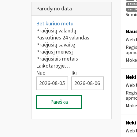
oss ne
Parodymo data
oss ti
Semin
Bet kuriuo metu
Praėjusią valandą
Naud
Paskutines 24 valandas
Web t
Praėjusią savaitę
Regis
Praėjusį mėnesį
apmok
Praėjusiais metais
Mokes
Laikotarpyje…
Nuo
Iki
Neki
Web t
Regis
apmok
Paieška
Mokes
Neki
Web t