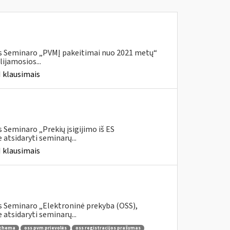
is Seminaro „PVMĮ pakeitimai nuo 2021 metų“
ijamosios...
 klausimais
 Seminaro „Prekių įsigijimo iš ES
atsidaryti seminarų...
 klausimais
s Seminaro „Elektroninė prekyba (OSS),
atsidaryti seminarų...
schema
oss pvm prievolės
oss registracijos prašymas