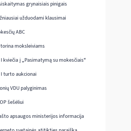
siskaitymas grynaisiais pinigais
žniausiai užduodami klausimai
kesčių ABC
ktorina moksleiviams
I kviečia į „Pasimatymą su mokesčiais“
I turto aukcionai
onių VDU palyginimas
OP šešėliui
ašto apsaugos ministerijos informacija
terneto svetainės atitikties paraiška