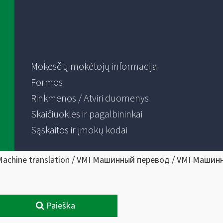
Mokesčių mokėtojų informacija
Formos
Rinkmenos / Atviri duomenys
Skaičiuoklės ir pagalbininkai
Sąskaitos ir įmokų kodai
Machine translation / VMI Машинный перевод / VMI Машин
Paieška