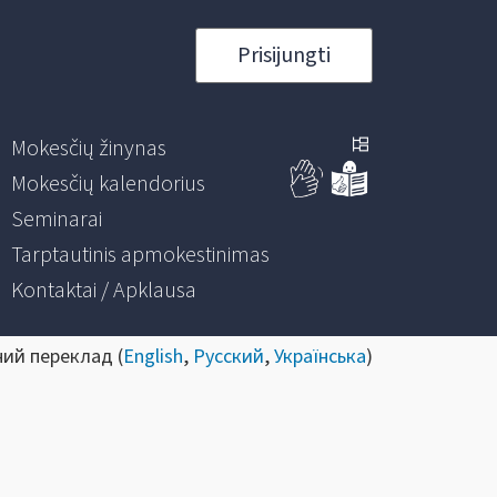
Prisijungti
Mokesčių žinynas
Mokesčių kalendorius
Seminarai
Tarptautinis apmokestinimas
Kontaktai / Apklausa
ний переклад (
English
,
Русский
,
Українська
)