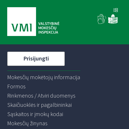
Prisijungti
Mokesčių mokėtojų informacija
Formos
Rinkmenos / Atviri duomenys
Skaičiuoklės ir pagalbininkai
Sąskaitos ir įmokų kodai
Mokesčių žinynas