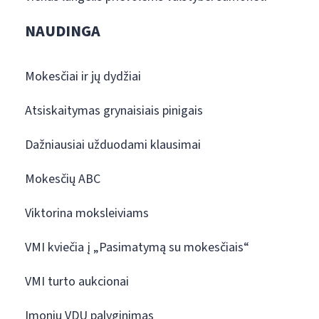
NAUDINGA
Mokesčiai ir jų dydžiai
Atsiskaitymas grynaisiais pinigais
Dažniausiai užduodami klausimai
Mokesčių ABC
Viktorina moksleiviams
VMI kviečia į „Pasimatymą su mokesčiais“
VMI turto aukcionai
Įmonių VDU palyginimas