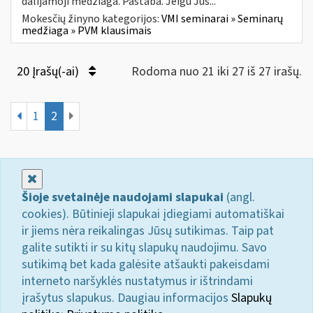
dalijamoji medžiaga. Pastaba. Jeigu Jūs...
Mokesčių žinyno kategorijos:
VMI seminarai » Seminarų
medžiaga » PVM klausimais
20 Įrašų(-ai)
Rodoma nuo 21 iki 27 iš 27 irašų.
1
2
Uždaryti
Šioje svetainėje naudojami slapukai
(angl.
cookies). Būtinieji slapukai įdiegiami automatiškai
ir jiems nėra reikalingas Jūsų sutikimas. Taip pat
galite sutikti ir su kitų slapukų naudojimu. Savo
sutikimą bet kada galėsite atšaukti pakeisdami
interneto naršyklės nustatymus ir ištrindami
įrašytus slapukus. Daugiau informacijos
Slapukų