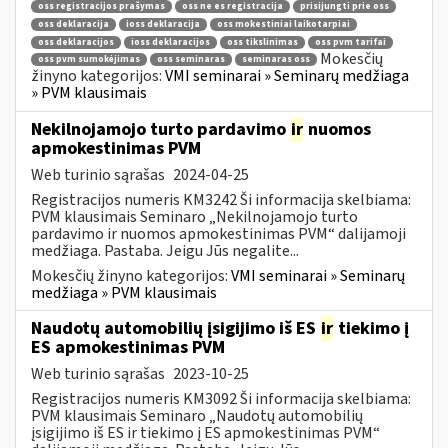
oss registracijos prašymas
oss ne es registracija
prisijungti prie oss
oss deklaracija
ioss deklaracija
oss mokestiniai laikotarpiai
oss deklaracijos
ioss deklaracijos
oss tikslinimas
oss pvm tarifai
Mokesčių
oss pvm sumokėjimas
oss seminaras
seminaras oss
žinyno kategorijos:
VMI seminarai » Seminarų medžiaga
» PVM klausimais
Nekilnojamojo turto pardavimo
ir
nuomos
apmokestinimas PVM
Web turinio sąrašas
2024-04-25
Registracijos numeris KM3242 Ši informacija skelbiama:
PVM klausimais Seminaro „Nekilnojamojo turto
pardavimo ir nuomos apmokestinimas PVM“ dalijamoji
medžiaga. Pastaba. Jeigu Jūs negalite...
Mokesčių žinyno kategorijos:
VMI seminarai » Seminarų
medžiaga » PVM klausimais
Naudotų automobilių įsigijimo iš ES
ir
tiekimo į
ES apmokestinimas PVM
Web turinio sąrašas
2023-10-25
Registracijos numeris KM3092 Ši informacija skelbiama:
PVM klausimais Seminaro „Naudotų automobilių
įsigijimo iš ES ir tiekimo į ES apmokestinimas PVM“