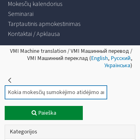
Mokesčių kalendorius
Seminarai
Tarptautinis apmokestinimas
Kontaktai / Apklausa
VMI Machine translation / VMI Машинный перевод /
VMI Машинний переклад (
English
,
Русский
,
Українська
)
Paieška
Kategorijos