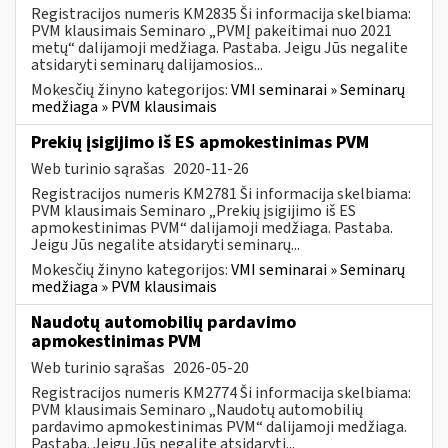
Registracijos numeris KM2835 Ši informacija skelbiama:
PVM klausimais Seminaro „PVMĮ pakeitimai nuo 2021
metų“ dalijamoji medžiaga. Pastaba. Jeigu Jūs negalite
atsidaryti seminarų dalijamosios...
Mokesčių žinyno kategorijos:
VMI seminarai » Seminarų
medžiaga » PVM klausimais
Prekių įsigijimo iš ES apmokestinimas PVM
Web turinio sąrašas
2020-11-26
Registracijos numeris KM2781 Ši informacija skelbiama:
PVM klausimais Seminaro „Prekių įsigijimo iš ES
apmokestinimas PVM“ dalijamoji medžiaga. Pastaba.
Jeigu Jūs negalite atsidaryti seminarų...
Mokesčių žinyno kategorijos:
VMI seminarai » Seminarų
medžiaga » PVM klausimais
Naudotų automobilių pardavimo
apmokestinimas PVM
Web turinio sąrašas
2026-05-20
Registracijos numeris KM2774 Ši informacija skelbiama:
PVM klausimais Seminaro „Naudotų automobilių
pardavimo apmokestinimas PVM“ dalijamoji medžiaga.
Pastaba. Jeigu Jūs negalite atsidaryti...