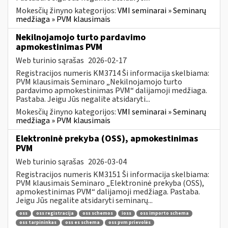
Mokesčių žinyno kategorijos:
VMI seminarai » Seminarų
medžiaga » PVM klausimais
Nekilnojamojo turto pardavimo
apmokestinimas PVM
Web turinio sąrašas
2026-02-17
Registracijos numeris KM3714 Ši informacija skelbiama:
PVM klausimais Seminaro „Nekilnojamojo turto
pardavimo apmokestinimas PVM“ dalijamoji medžiaga.
Pastaba. Jeigu Jūs negalite atsidaryti...
Mokesčių žinyno kategorijos:
VMI seminarai » Seminarų
medžiaga » PVM klausimais
Elektroninė prekyba (OSS), apmokestinimas
PVM
Web turinio sąrašas
2026-03-04
Registracijos numeris KM3151 Ši informacija skelbiama:
PVM klausimais Seminaro „Elektroninė prekyba (OSS),
apmokestinimas PVM“ dalijamoji medžiaga. Pastaba.
Jeigu Jūs negalite atsidaryti seminarų...
oss
oss registracija
oss schemos
ioss
oss importo schema
oss tarpininkas
oss es schema
oss pvm prievolės