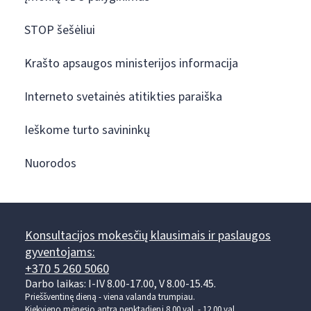
STOP šešėliui
Krašto apsaugos ministerijos informacija
Interneto svetainės atitikties paraiška
Ieškome turto savininkų
Nuorodos
Konsultacijos mokesčių klausimais ir paslaugos
gyventojams:
+370 5 260 5060
Darbo laikas: I-IV 8.00-17.00, V 8.00-15.45.
Prieššventinę dieną - viena valanda trumpiau.
Kiekvieno mėnesio antrą penktadienį 8.00 val. - 12.00 val.