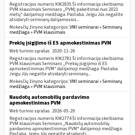
Registracijos numeris KM2835 Ši informacija skelbiama:
PVM klausimais Seminaro „PVMĮ pakeitimai nuo 2021
metų“ dalijamoji medžiaga. Pastaba. Jeigu Jūs negalite
atsidaryti seminarų dalijamosios...
Mokesčių žinyno kategorijos:
VMI seminarai » Seminarų
medžiaga » PVM klausimais
Prekių įsigijimo iš ES apmokestinimas PVM
Web turinio sąrašas
2020-11-26
Registracijos numeris KM2781 Ši informacija skelbiama:
PVM klausimais Seminaro „Prekių įsigijimo iš ES
apmokestinimas PVM“ dalijamoji medžiaga. Pastaba.
Jeigu Jūs negalite atsidaryti seminarų...
Mokesčių žinyno kategorijos:
VMI seminarai » Seminarų
medžiaga » PVM klausimais
Naudotų automobilių pardavimo
apmokestinimas PVM
Web turinio sąrašas
2026-05-20
Registracijos numeris KM2774 Ši informacija skelbiama:
PVM klausimais Seminaro „Naudotų automobilių
pardavimo apmokestinimas PVM“ dalijamoji medžiaga.
Pastaba. Jeigu Jūs negalite atsidaryti...