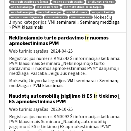
oss registracijos prašymas
oss ne es registracija
prisijungti prie oss
oss deklaracija
ioss deklaracija
oss mokestiniai laikotarpiai
oss deklaracijos
ioss deklaracijos
oss tikslinimas
oss pvm tarifai
Mokesčių
oss pvm sumokėjimas
oss seminaras
seminaras oss
žinyno kategorijos:
VMI seminarai » Seminarų medžiaga
» PVM klausimais
Nekilnojamojo turto pardavimo
ir
nuomos
apmokestinimas PVM
Web turinio sąrašas
2024-04-25
Registracijos numeris KM3242 Ši informacija skelbiama:
PVM klausimais Seminaro „Nekilnojamojo turto
pardavimo ir nuomos apmokestinimas PVM“ dalijamoji
medžiaga. Pastaba. Jeigu Jūs negalite...
Mokesčių žinyno kategorijos:
VMI seminarai » Seminarų
medžiaga » PVM klausimais
Naudotų automobilių įsigijimo iš ES
ir
tiekimo į
ES apmokestinimas PVM
Web turinio sąrašas
2023-10-25
Registracijos numeris KM3092 Ši informacija skelbiama:
PVM klausimais Seminaro „Naudotų automobilių
įsigijimo iš ES ir tiekimo į ES apmokestinimas PVM“