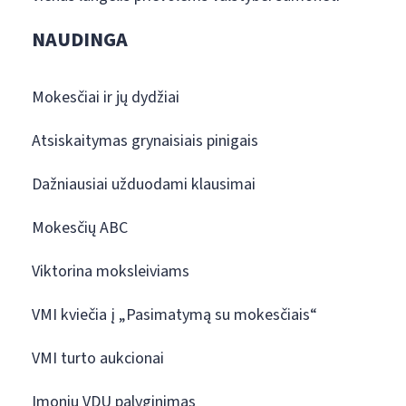
NAUDINGA
Mokesčiai ir jų dydžiai
Atsiskaitymas grynaisiais pinigais
Dažniausiai užduodami klausimai
Mokesčių ABC
Viktorina moksleiviams
VMI kviečia į „Pasimatymą su mokesčiais“
VMI turto aukcionai
Įmonių VDU palyginimas