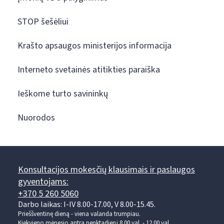
STOP šešėliui
Krašto apsaugos ministerijos informacija
Interneto svetainės atitikties paraiška
Ieškome turto savininkų
Nuorodos
Konsultacijos mokesčių klausimais ir paslaugos
gyventojams:
+370 5 260 5060
Darbo laikas: I-IV 8.00-17.00, V 8.00-15.45.
Prieššventinę dieną - viena valanda trumpiau.
Kiekvieno mėnesio antrą penktadienį 8.00 val. - 12.00 val.