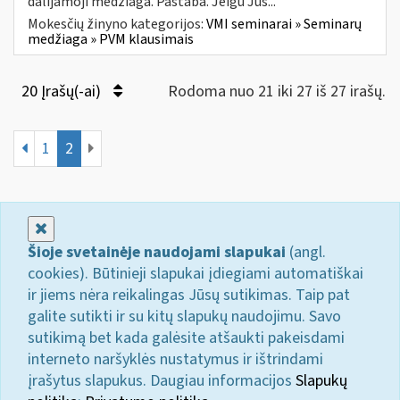
dalijamoji medžiaga. Pastaba. Jeigu Jūs...
Mokesčių žinyno kategorijos:
VMI seminarai » Seminarų
medžiaga » PVM klausimais
20 Įrašų(-ai)
Rodoma nuo 21 iki 27 iš 27 irašų.
1
2
Uždaryti
Šioje svetainėje naudojami slapukai
(angl.
cookies). Būtinieji slapukai įdiegiami automatiškai
ir jiems nėra reikalingas Jūsų sutikimas. Taip pat
galite sutikti ir su kitų slapukų naudojimu. Savo
sutikimą bet kada galėsite atšaukti pakeisdami
interneto naršyklės nustatymus ir ištrindami
įrašytus slapukus. Daugiau informacijos
Slapukų