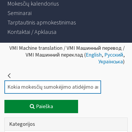
Mokesčių kalendorius
Seminarai
Tarptautinis apmokestinimas
Kontaktai / Apklausa
VMI Machine translation / VMI Машинный перевод /
VMI Машинний переклад (
English
,
Русский
,
Українська
)
Paieška
Kategorijos