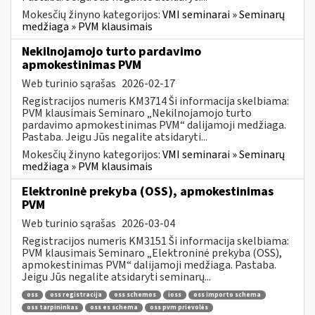
Mokesčių žinyno kategorijos:
VMI seminarai » Seminarų
medžiaga » PVM klausimais
Nekilnojamojo turto pardavimo
apmokestinimas PVM
Web turinio sąrašas
2026-02-17
Registracijos numeris KM3714 Ši informacija skelbiama:
PVM klausimais Seminaro „Nekilnojamojo turto
pardavimo apmokestinimas PVM“ dalijamoji medžiaga.
Pastaba. Jeigu Jūs negalite atsidaryti...
Mokesčių žinyno kategorijos:
VMI seminarai » Seminarų
medžiaga » PVM klausimais
Elektroninė prekyba (OSS), apmokestinimas
PVM
Web turinio sąrašas
2026-03-04
Registracijos numeris KM3151 Ši informacija skelbiama:
PVM klausimais Seminaro „Elektroninė prekyba (OSS),
apmokestinimas PVM“ dalijamoji medžiaga. Pastaba.
Jeigu Jūs negalite atsidaryti seminarų...
oss
oss registracija
oss schemos
ioss
oss importo schema
oss tarpininkas
oss es schema
oss pvm prievolės