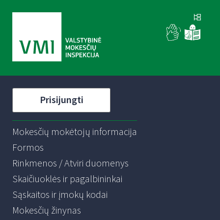
Prisijungti
Mokesčių mokėtojų informacija
Formos
Rinkmenos / Atviri duomenys
Skaičiuoklės ir pagalbininkai
Sąskaitos ir įmokų kodai
Mokesčių žinynas