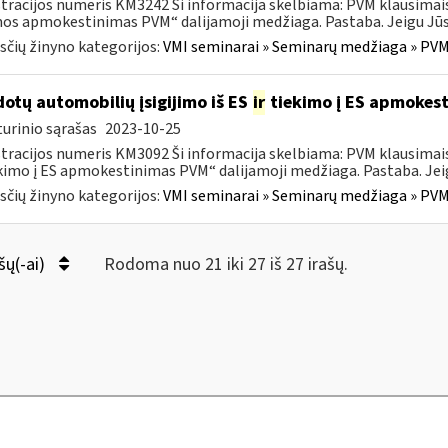
tracijos numeris KM3242 Ši informacija skelbiama: PVM klausimai
s apmokestinimas PVM“ dalijamoji medžiaga. Pastaba. Jeigu Jūs 
čių žinyno kategorijos:
VMI seminarai » Seminarų medžiaga » PVM
otų automobilių įsigijimo iš ES
ir
tiekimo į ES apmokes
urinio sąrašas
2023-10-25
tracijos numeris KM3092 Ši informacija skelbiama: PVM klausimai
ekimo į ES apmokestinimas PVM“ dalijamoji medžiaga. Pastaba. Jeig
čių žinyno kategorijos:
VMI seminarai » Seminarų medžiaga » PVM
šų(-ai)
Rodoma nuo 21 iki 27 iš 27 irašų.