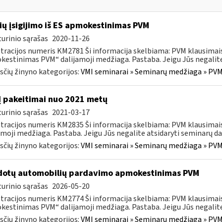
ių įsigijimo iš ES apmokestinimas PVM
urinio sąrašas
2020-11-26
tracijos numeris KM2781 Ši informacija skelbiama: PVM klausimais
estinimas PVM“ dalijamoji medžiaga. Pastaba. Jeigu Jūs negalite 
čių žinyno kategorijos:
VMI seminarai » Seminarų medžiaga » PVM
 pakeitimai nuo 2021 metų
urinio sąrašas
2021-03-17
tracijos numeris KM2835 Ši informacija skelbiama: PVM klausima
amoji medžiaga. Pastaba. Jeigu Jūs negalite atsidaryti seminarų dal
čių žinyno kategorijos:
VMI seminarai » Seminarų medžiaga » PVM
otų automobilių pardavimo apmokestinimas PVM
urinio sąrašas
2026-05-20
tracijos numeris KM2774 Ši informacija skelbiama: PVM klausim
estinimas PVM“ dalijamoji medžiaga. Pastaba. Jeigu Jūs negalite a
čių žinyno kategorijos:
VMI seminarai » Seminarų medžiaga » PVM