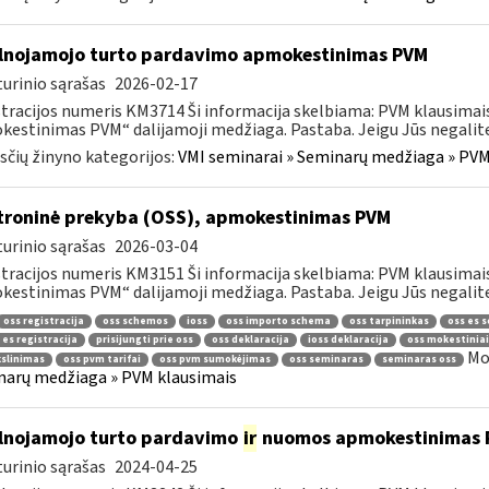
lnojamojo turto pardavimo apmokestinimas PVM
urinio sąrašas
2026-02-17
tracijos numeris KM3714 Ši informacija skelbiama: PVM klausima
estinimas PVM“ dalijamoji medžiaga. Pastaba. Jeigu Jūs negalite a
čių žinyno kategorijos:
VMI seminarai » Seminarų medžiaga » PVM
troninė prekyba (OSS), apmokestinimas PVM
urinio sąrašas
2026-03-04
tracijos numeris KM3151 Ši informacija skelbiama: PVM klausimai
estinimas PVM“ dalijamoji medžiaga. Pastaba. Jeigu Jūs negalite 
oss registracija
oss schemos
ioss
oss importo schema
oss tarpininkas
oss es 
 es registracija
prisijungti prie oss
oss deklaracija
ioss deklaracija
oss mokestiniai
Mo
kslinimas
oss pvm tarifai
oss pvm sumokėjimas
oss seminaras
seminaras oss
arų medžiaga » PVM klausimais
lnojamojo turto pardavimo
ir
nuomos apmokestinimas 
urinio sąrašas
2024-04-25