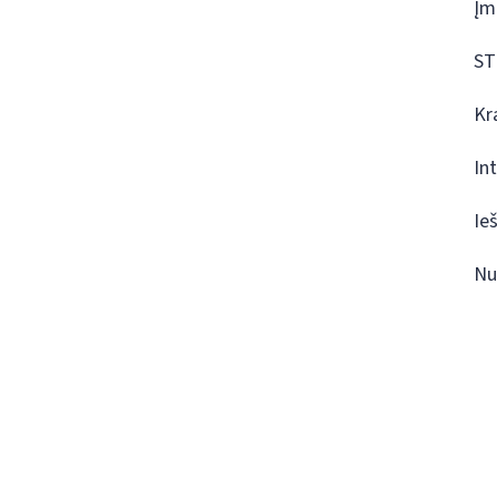
Įm
ST
Kr
In
Ie
Nu