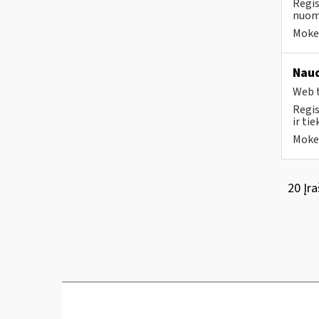
Regis
nuomo
Mokes
Naud
Web t
Regis
ir ti
Mokes
20 Įra