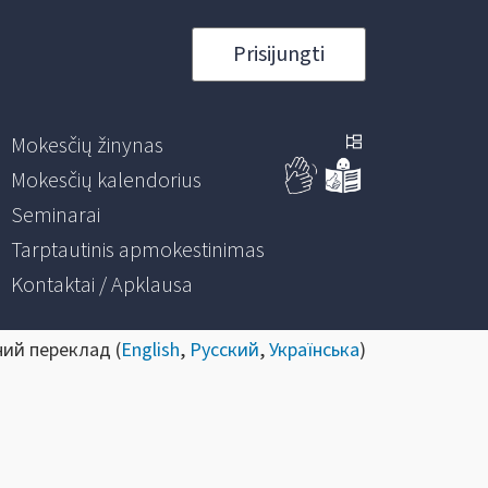
Prisijungti
Mokesčių žinynas
Mokesčių kalendorius
Seminarai
Tarptautinis apmokestinimas
Kontaktai / Apklausa
ний переклад (
English
,
Русский
,
Українська
)