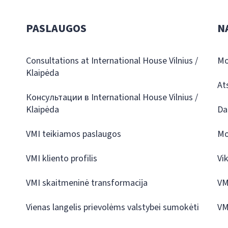
PASLAUGOS
N
Consultations at International House Vilnius /
Mo
Klaipėda
At
Консультации в International House Vilnius /
Klaipėda
Da
VMI teikiamos paslaugos
Mo
VMI kliento profilis
Vi
VMI skaitmeninė transformacija
VM
Vienas langelis prievolėms valstybei sumokėti
VM