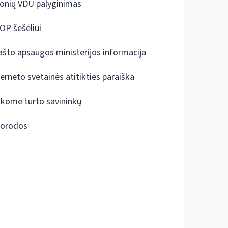
onių VDU palyginimas
OP šešėliui
ašto apsaugos ministerijos informacija
terneto svetainės atitikties paraiška
škome turto savininkų
orodos