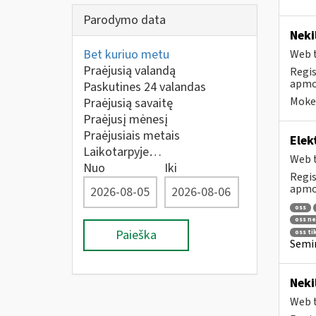
Parodymo data
Neki
Bet kuriuo metu
Web t
Praėjusią valandą
Regis
apmok
Paskutines 24 valandas
Mokes
Praėjusią savaitę
Praėjusį mėnesį
Praėjusiais metais
Elek
Laikotarpyje…
Web t
Nuo
Iki
Regis
apmok
oss
oss ne
Paieška
oss ti
Semin
Neki
Web t