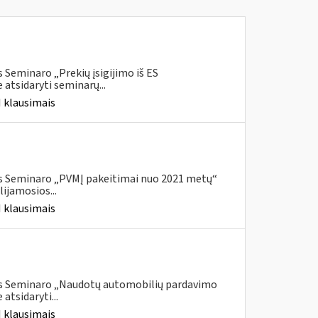
 Seminaro „Prekių įsigijimo iš ES
atsidaryti seminarų...
 klausimais
is Seminaro „PVMĮ pakeitimai nuo 2021 metų“
ijamosios...
 klausimais
ais Seminaro „Naudotų automobilių pardavimo
tsidaryti...
 klausimais