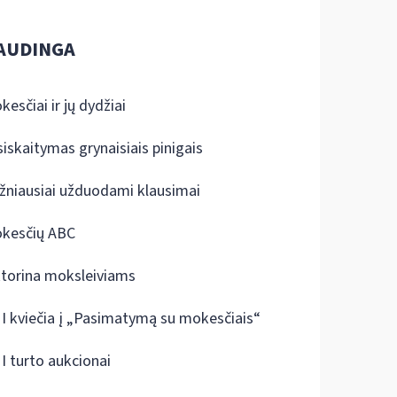
AUDINGA
kesčiai ir jų dydžiai
siskaitymas grynaisiais pinigais
žniausiai užduodami klausimai
kesčių ABC
ktorina moksleiviams
I kviečia į „Pasimatymą su mokesčiais“
I turto aukcionai