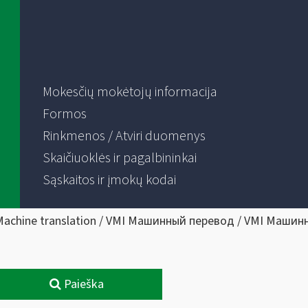
Mokesčių mokėtojų informacija
Formos
Rinkmenos / Atviri duomenys
Skaičiuoklės ir pagalbininkai
Sąskaitos ir įmokų kodai
Machine translation / VMI Машинный перевод / VMI Машин
Paieška