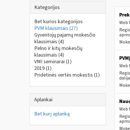
Kategorijos
Prek
Bet kurios kategorijos
Web t
PVM klausimais
(27)
Regis
Gyventojų pajamų mokesčio
apmok
klausimais
(4)
Mokes
Pelno ir kitų mokesčių
klausimais
(4)
PVMĮ
VMI seminarai
(1)
Web t
2019
(1)
Regis
Pridėtinės vertės mokestis
(1)
dalij
Mokes
Aplankai
Naud
Web t
Bet kurį aplanką
Regis
apmok
Mokes