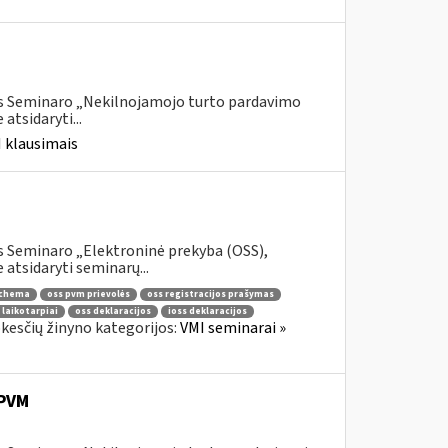
is Seminaro „Nekilnojamojo turto pardavimo
tsidaryti...
 klausimais
s Seminaro „Elektroninė prekyba (OSS),
atsidaryti seminarų...
schema
oss pvm prievolės
oss registracijos prašymas
 laikotarpiai
oss deklaracijos
ioss deklaracijos
kesčių žinyno kategorijos:
VMI seminarai »
PVM