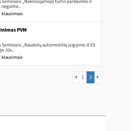
s Seminaro „Nekilnojamojo turto pardavimo ir
negalite...
 klausimais
tinimas PVM
s Seminaro „Naudotų automobilių įsigijimo iš ES
u Jūs...
 klausimais
1
2