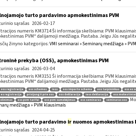
lnojamojo turto pardavimo apmokestinimas PVM
urinio sąrašas
2026-02-17
tracijos numeris KM3714 Ši informacija skelbiama: PVM klausima
estinimas PVM“ dalijamoji medžiaga. Pastaba. Jeigu Jūs negalite a
čių žinyno kategorijos:
VMI seminarai » Seminarų medžiaga » PVM
troninė prekyba (OSS), apmokestinimas PVM
urinio sąrašas
2026-03-04
tracijos numeris KM3151 Ši informacija skelbiama: PVM klausimai
estinimas PVM“ dalijamoji medžiaga. Pastaba. Jeigu Jūs negalite 
oss registracija
oss schemos
ioss
oss importo schema
oss tarpininkas
oss es 
 es registracija
prisijungti prie oss
oss deklaracija
ioss deklaracija
oss mokestiniai
Mo
kslinimas
oss pvm tarifai
oss pvm sumokėjimas
oss seminaras
seminaras oss
arų medžiaga » PVM klausimais
lnojamojo turto pardavimo
ir
nuomos apmokestinimas 
urinio sąrašas
2024-04-25