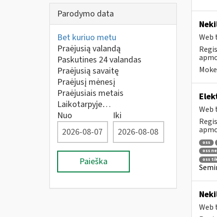
Parodymo data
Neki
Bet kuriuo metu
Web t
Praėjusią valandą
Regis
apmok
Paskutines 24 valandas
Mokes
Praėjusią savaitę
Praėjusį mėnesį
Praėjusiais metais
Elek
Laikotarpyje…
Web t
Nuo
Iki
Regis
apmok
oss
oss ne
Paieška
oss ti
Semin
Neki
Web t