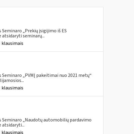
 Seminaro „Prekių įsigijimo iš ES
atsidaryti seminarų...
 klausimais
is Seminaro „PVMĮ pakeitimai nuo 2021 metų“
ijamosios...
 klausimais
ais Seminaro „Naudotų automobilių pardavimo
tsidaryti...
 klausimais