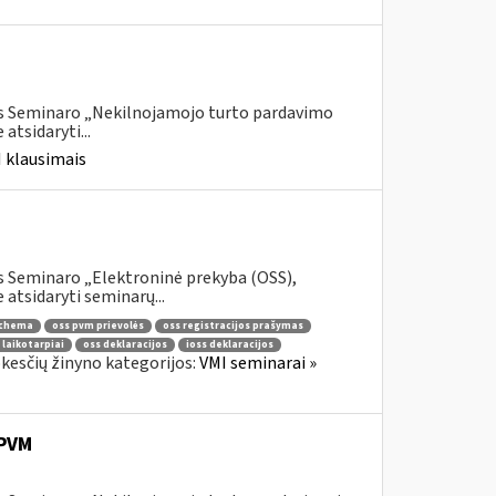
is Seminaro „Nekilnojamojo turto pardavimo
tsidaryti...
 klausimais
s Seminaro „Elektroninė prekyba (OSS),
atsidaryti seminarų...
schema
oss pvm prievolės
oss registracijos prašymas
 laikotarpiai
oss deklaracijos
ioss deklaracijos
kesčių žinyno kategorijos:
VMI seminarai »
PVM