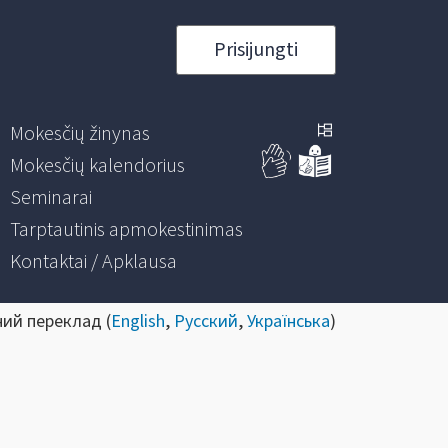
Prisijungti
Mokesčių žinynas
Mokesčių kalendorius
Seminarai
Tarptautinis apmokestinimas
Kontaktai / Apklausa
ний переклад (
English
,
Русский
,
Українська
)