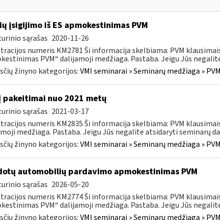
ių įsigijimo iš ES apmokestinimas PVM
urinio sąrašas
2020-11-26
tracijos numeris KM2781 Ši informacija skelbiama: PVM klausimais
estinimas PVM“ dalijamoji medžiaga. Pastaba. Jeigu Jūs negalite 
čių žinyno kategorijos:
VMI seminarai » Seminarų medžiaga » PVM
 pakeitimai nuo 2021 metų
urinio sąrašas
2021-03-17
tracijos numeris KM2835 Ši informacija skelbiama: PVM klausima
amoji medžiaga. Pastaba. Jeigu Jūs negalite atsidaryti seminarų dal
čių žinyno kategorijos:
VMI seminarai » Seminarų medžiaga » PVM
otų automobilių pardavimo apmokestinimas PVM
urinio sąrašas
2026-05-20
tracijos numeris KM2774 Ši informacija skelbiama: PVM klausim
estinimas PVM“ dalijamoji medžiaga. Pastaba. Jeigu Jūs negalite a
čių žinyno kategorijos:
VMI seminarai » Seminarų medžiaga » PVM