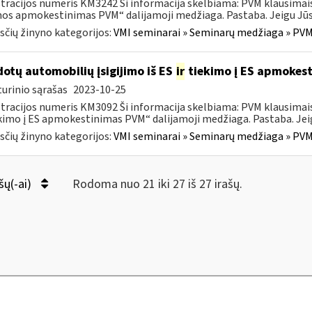
tracijos numeris KM3242 Ši informacija skelbiama: PVM klausimai
s apmokestinimas PVM“ dalijamoji medžiaga. Pastaba. Jeigu Jūs 
čių žinyno kategorijos:
VMI seminarai » Seminarų medžiaga » PVM
otų automobilių įsigijimo iš ES
ir
tiekimo į ES apmokes
urinio sąrašas
2023-10-25
tracijos numeris KM3092 Ši informacija skelbiama: PVM klausimai
ekimo į ES apmokestinimas PVM“ dalijamoji medžiaga. Pastaba. Jeig
čių žinyno kategorijos:
VMI seminarai » Seminarų medžiaga » PVM
šų(-ai)
Rodoma nuo 21 iki 27 iš 27 irašų.