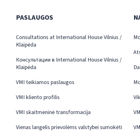
PASLAUGOS
N
Consultations at International House Vilnius /
Mo
Klaipėda
At
Консультации в International House Vilnius /
Klaipėda
Da
VMI teikiamos paslaugos
Mo
VMI kliento profilis
Vi
VMI skaitmeninė transformacija
VM
Vienas langelis prievolėms valstybei sumokėti
VM