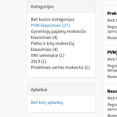
Kategorijos
Prek
Bet kurios kategorijos
Web t
PVM klausimais
(27)
Regis
Gyventojų pajamų mokesčio
apmok
klausimais
(4)
Mokes
Pelno ir kitų mokesčių
klausimais
(4)
PVMĮ
VMI seminarai
(1)
Web t
2019
(1)
Regis
Pridėtinės vertės mokestis
(1)
dalij
Mokes
Aplankai
Naud
Web t
Bet kurį aplanką
Regis
apmok
Mokes