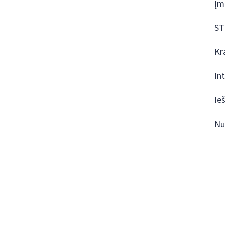
Įm
ST
Kr
In
Ie
Nu