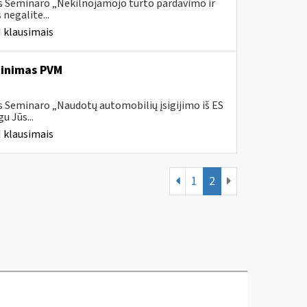
s Seminaro „Nekilnojamojo turto pardavimo ir
negalite...
 klausimais
tinimas PVM
s Seminaro „Naudotų automobilių įsigijimo iš ES
u Jūs...
 klausimais
1
2