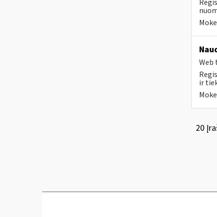
Regis
nuomo
Mokes
Naud
Web t
Regis
ir ti
Mokes
20 Įra