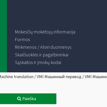
Mokesčių mokėtojų informacija
Formos
Rinkmenos / Atviri duomenys
Skaičiuoklės ir pagalbininkai
Sąskaitos ir įmokų kodai
Machine translation / VMI Машинный перевод / VMI Машин
Paieška