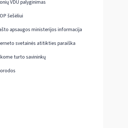
onių VDU palyginimas
OP šešėliui
ašto apsaugos ministerijos informacija
terneto svetainės atitikties paraiška
škome turto savininkų
orodos