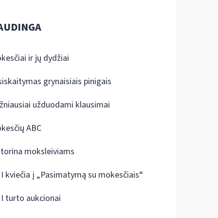
AUDINGA
kesčiai ir jų dydžiai
siskaitymas grynaisiais pinigais
žniausiai užduodami klausimai
kesčių ABC
ktorina moksleiviams
I kviečia į „Pasimatymą su mokesčiais“
I turto aukcionai