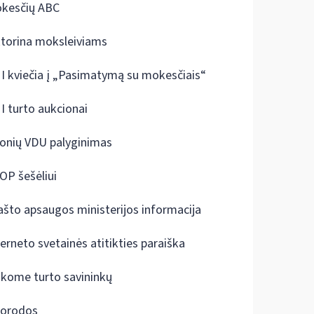
kesčių ABC
ktorina moksleiviams
I kviečia į „Pasimatymą su mokesčiais“
I turto aukcionai
onių VDU palyginimas
OP šešėliui
ašto apsaugos ministerijos informacija
terneto svetainės atitikties paraiška
škome turto savininkų
orodos