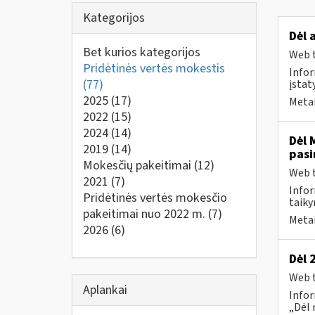
Kategorijos
Dėl 
Bet kurios kategorijos
Web t
Pridėtinės vertės mokestis
Infor
(77)
įstat
2025
(17)
Metai
2022
(15)
2024
(14)
Dėl 
2019
(14)
pasi
Mokesčių pakeitimai
(12)
Web t
2021
(7)
Infor
Pridėtinės vertės mokesčio
taiky
pakeitimai nuo 2022 m.
(7)
Metai
2026
(6)
Dėl 
Web t
Aplankai
Infor
„Dėl 