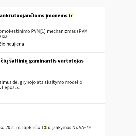
 bankrutuojančioms įmonėms
ir
io apmokestinimo PVM[1] mechanizmas (PVM
kia...
io naujiena
ančių šaltinių gaminantis vartotojas
simus dėl grynojo atsiskaitymo modelio
liepos 5...
nko 2021 m. lapkričio 1
2
d. įsakymas Nr. VA-79