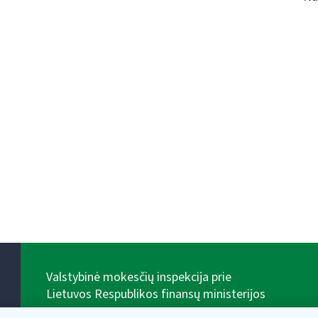
Valstybinė mokesčių inspekcija prie
Lietuvos Respublikos finansų ministerijos
Biudžetinė įstaiga. Juridinio asmens kodas — 188659752,