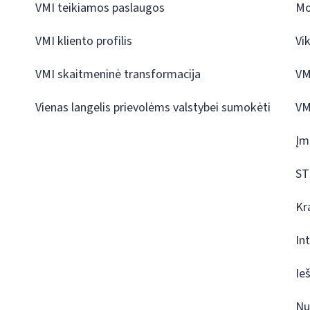
VMI teikiamos paslaugos
Mo
VMI kliento profilis
Vi
VMI skaitmeninė transformacija
VM
Vienas langelis prievolėms valstybei sumokėti
VM
Įm
ST
Kr
In
Ie
Nu