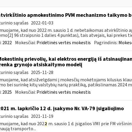
atvirkštinio apmokestinimo PVM mechanizmo taikymo
urinio sąrašas
2022-01-03
muojame, kad nuo 2022 m. sausio 1 d. nebetaikomas atvirkštin
ymo[2] 96 straipsnio 1 dalies 4 punktas), tais atvejais, kai prekes tie
:
2022
Mokesčiai:
Pridėtinės vertės mokestis
Pagrindinis:
Mokesč
Mokestinių prievolių, kai elektros energiją iš atsinaujin
renka grynojo atsiskaitymo modelį
urinio sąrašas
2025-11-28
muojame, kad atsižvelgdami į mokesčių mokėtojams kilusius klau
mo bei surinkę kitų valstybių narių praktiką, patikslinamas 2024 m. 
:
2025
Mokesčiai:
Pridėtinės vertės mokestis
2021 m. lapkričio 12 d. įsakymo Nr. VA-79 įsigaliojimo
urinio sąrašas
2021-11-19
muojame, kad nuo 202
2
m. sausio 1 d. įsigalios VMI prie FM viršini
naują transporto...