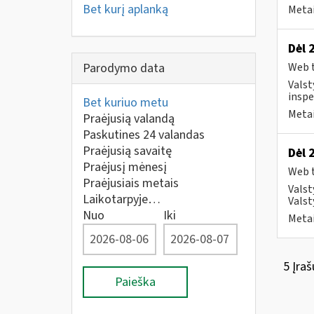
Bet kurį aplanką
Metai
Dėl 
Parodymo data
Web t
Valst
inspe
Bet kuriuo metu
Metai
Praėjusią valandą
Paskutines 24 valandas
Praėjusią savaitę
Dėl 
Praėjusį mėnesį
Web t
Praėjusiais metais
Valst
Laikotarpyje…
Valst
Nuo
Iki
Metai
5 Įraš
Paieška