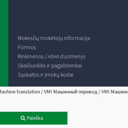
Mokesčių mokėtojų informacija
Formos
Rinkmenos / Atviri duomenys
Skaičiuoklės ir pagalbininkai
Sąskaitos ir įmokų kodai
Machine translation / VMI Машинный перевод / VMI Машин
Paieška