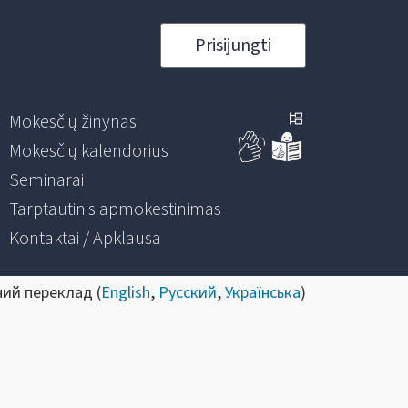
Prisijungti
Mokesčių žinynas
Mokesčių kalendorius
Seminarai
Tarptautinis apmokestinimas
Kontaktai / Apklausa
ний переклад (
English
,
Русский
,
Українська
)