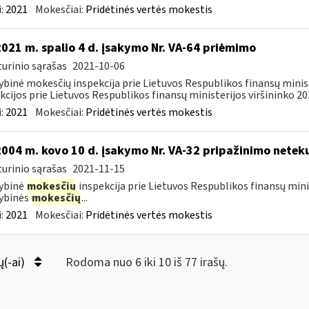
:
2021
Mokesčiai:
Pridėtinės vertės mokestis
2021 m. spalio 4 d. įsakymo Nr. VA-64 priėmimo
urinio sąrašas
2021-10-06
ybinė mokesčių inspekcija prie Lietuvos Respublikos finansų minis
kcijos prie Lietuvos Respublikos finansų ministerijos viršininko 202
:
2021
Mokesčiai:
Pridėtinės vertės mokestis
2004 m. kovo 10 d. įsakymo Nr. VA-32 pripažinimo neteku
urinio sąrašas
2021-11-15
ybinė
mokesčių
inspekcija prie Lietuvos Respublikos finansų minis
ybinės
mokesčių
...
:
2021
Mokesčiai:
Pridėtinės vertės mokestis
ų(-ai)
Rodoma nuo 6 iki 10 iš 77 irašų.