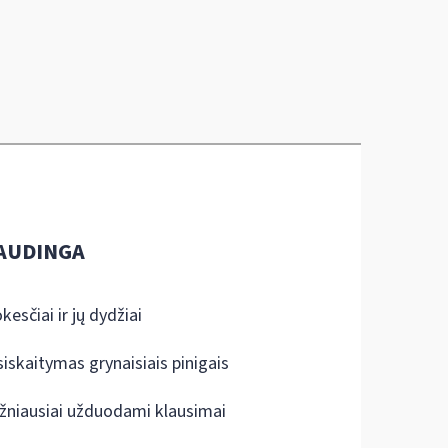
AUDINGA
kesčiai ir jų dydžiai
siskaitymas grynaisiais pinigais
žniausiai užduodami klausimai