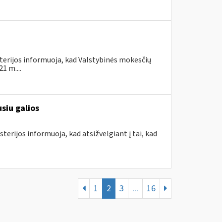
terijos informuoja, kad Valstybinės mokesčių
1 m....
siu galios
terijos informuoja, kad atsižvelgiant į tai, kad
1
2
3
...
16