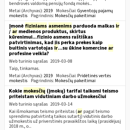
bendrovės valdomą pensijų fondą mokės...
Metai (Archyvas):
2019
Mokesčiai:
Gyventojų pajamų
mokestis
Pagrindinis:
Mokesčių pakeitimai
Įmonė
fiziniams
asmenims
parduoda malkas
ir
/
ar
medienos produktus, skirtus
kūrenimui...fizinio asmens raštiškas
patvirtinimas, kad jis perka prekes kaip
buitinis vartotojas
ir
...su ūkine komercine
ar
profesine veikla?
Web turinio sąrašas
2019-03-08
Taip, tinkamas.
Metai (Archyvas):
2019
Mokesčiai:
Pridėtinės vertės
mokestis
Pagrindinis:
Mokesčių pakeitimai
Kokie
mokesčių
(įmokų) tarifai taikomi teismo
priteistam vidutiniam darbo užmokesčiui
Web turinio sąrašas
2019-03-14
Kai išmokamas teismo priteistas (
ar
pagal teismo
sprendimu patvirtintą taikos sutartį) vidutinis darbo
užmokestis už priverstinės pravaikštos laiką (prasidėjusį
2018 m., o...