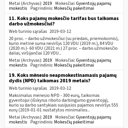
Metai (Archyvas):
2019
Mokesčiai:
Gyventojų pajamų
mokestis
Pagrindinis:
Mokesčių pakeitimai
11. Koks pajamų mokesčio tarifas bus taikomas
darbo užmokesčiui?
Web turinio sąrašas
2019-03-12
20 proc. – darbo užmokesčiui (su priedais, priemokomis),
kurio metinė suma neviršys 120 VDU (2019 m.), 84 VDU
(2020 m.)- 60 VDU (2021 m.) 27 proc. – darbo užmokesčio
daliai, viršijančiai 120 VDU...
Metai (Archyvas):
2019
Mokesčiai:
Gyventojų pajamų
mokestis
Pagrindinis:
Mokesčių pakeitimai
19. Koks mėnesio neapmokestinamasis pajamų
dydis (NPD) taikomas 2019 metais?
Web turinio sąrašas
2019-03-12
Maksimalus mėnesio NPD - 300 eurų, taikomas
gyventojui (išskyrus riboto darbingumo gyventoją),
kurio su darbo santykiais susijusios pajamos neviršys 555
eurų (2019-01-01 nustatytos minimalios...
Metai (Archyvas):
2019
Mokesčiai:
Gyventojų pajamų
mokestis
Pagrindinis:
Mokesčių pakeitimai