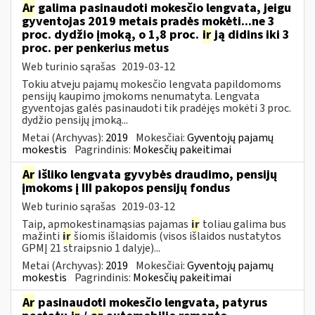
Ar
galima pasinaudoti mokesčio lengvata, jeigu
gyventojas 2019 metais pradės mokėti...ne 3
proc. dydžio įmoką, o 1,8 proc.
ir
ją didins iki 3
proc. per penkerius metus
Web turinio sąrašas
2019-03-12
Tokiu atveju pajamų mokesčio lengvata papildomoms
pensijų kaupimo įmokoms nenumatyta. Lengvata
gyventojas galės pasinaudoti tik pradėjęs mokėti 3 proc.
dydžio pensijų įmoką...
Metai (Archyvas):
2019
Mokesčiai:
Gyventojų pajamų
mokestis
Pagrindinis:
Mokesčių pakeitimai
Ar
išliko lengvata gyvybės draudimo, pensijų
įmokoms į III pakopos pensijų fondus
Web turinio sąrašas
2019-03-12
Taip, apmokestinamąsias pajamas
ir
toliau galima bus
mažinti
ir
šiomis išlaidomis (visos išlaidos nustatytos
GPMĮ 21 straipsnio 1 dalyje)...
Metai (Archyvas):
2019
Mokesčiai:
Gyventojų pajamų
mokestis
Pagrindinis:
Mokesčių pakeitimai
Ar
pasinaudoti mokesčio lengvata, patyrus