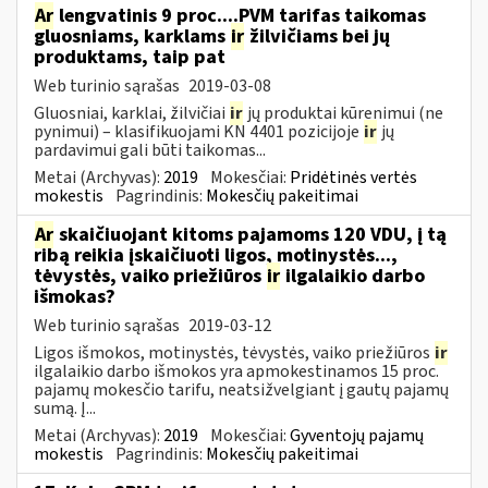
Ar
lengvatinis 9 proc....PVM tarifas taikomas
gluosniams, karklams
ir
žilvičiams bei jų
produktams, taip pat
Web turinio sąrašas
2019-03-08
Gluosniai, karklai, žilvičiai
ir
jų produktai kūrenimui (ne
pynimui) – klasifikuojami KN 4401 pozicijoje
ir
jų
pardavimui gali būti taikomas...
Metai (Archyvas):
2019
Mokesčiai:
Pridėtinės vertės
mokestis
Pagrindinis:
Mokesčių pakeitimai
Ar
skaičiuojant kitoms pajamoms 120 VDU, į tą
ribą reikia įskaičiuoti ligos, motinystės...,
tėvystės, vaiko priežiūros
ir
ilgalaikio darbo
išmokas?
Web turinio sąrašas
2019-03-12
Ligos išmokos, motinystės, tėvystės, vaiko priežiūros
ir
ilgalaikio darbo išmokos yra apmokestinamos 15 proc.
pajamų mokesčio tarifu, neatsižvelgiant į gautų pajamų
sumą. Į...
Metai (Archyvas):
2019
Mokesčiai:
Gyventojų pajamų
mokestis
Pagrindinis:
Mokesčių pakeitimai