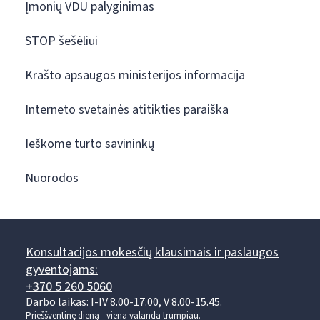
Įmonių VDU palyginimas
STOP šešėliui
Krašto apsaugos ministerijos informacija
Interneto svetainės atitikties paraiška
Ieškome turto savininkų
Nuorodos
Konsultacijos mokesčių klausimais ir paslaugos
gyventojams:
+370 5 260 5060
Darbo laikas: I-IV 8.00-17.00, V 8.00-15.45.
Prieššventinę dieną - viena valanda trumpiau.