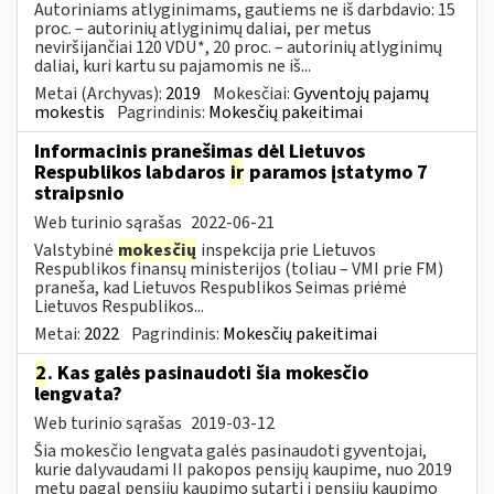
Autoriniams atlyginimams, gautiems ne iš darbdavio: 15
proc. – autorinių atlyginimų daliai, per metus
neviršijančiai 120 VDU*, 20 proc. – autorinių atlyginimų
daliai, kuri kartu su pajamomis ne iš...
Metai (Archyvas):
2019
Mokesčiai:
Gyventojų pajamų
mokestis
Pagrindinis:
Mokesčių pakeitimai
Informacinis pranešimas dėl Lietuvos
Respublikos labdaros
ir
paramos įstatymo 7
straipsnio
Web turinio sąrašas
2022-06-21
Valstybinė
mokesčių
inspekcija prie Lietuvos
Respublikos finansų ministerijos (toliau – VMI prie FM)
praneša, kad Lietuvos Respublikos Seimas priėmė
Lietuvos Respublikos...
Metai:
2022
Pagrindinis:
Mokesčių pakeitimai
2
. Kas galės pasinaudoti šia mokesčio
lengvata?
Web turinio sąrašas
2019-03-12
Šia mokesčio lengvata galės pasinaudoti gyventojai,
kurie dalyvaudami II pakopos pensijų kaupime, nuo 2019
metų pagal pensijų kaupimo sutartį į pensijų kaupimo