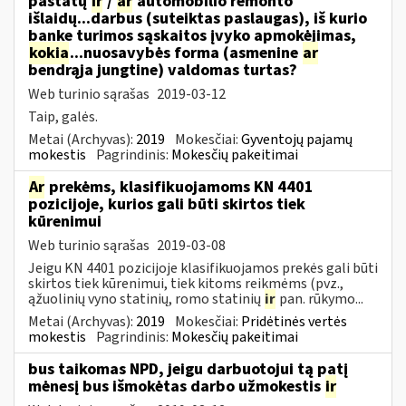
pastatų
ir
/
ar
automobilio remonto
išlaidų...darbus (suteiktas paslaugas), iš kurio
banke turimos sąskaitos įvyko apmokėjimas,
kokia
...nuosavybės forma (asmenine
ar
bendrąja jungtine) valdomas turtas?
Web turinio sąrašas
2019-03-12
Taip, galės.
Metai (Archyvas):
2019
Mokesčiai:
Gyventojų pajamų
mokestis
Pagrindinis:
Mokesčių pakeitimai
Ar
prekėms, klasifikuojamoms KN 4401
pozicijoje, kurios gali būti skirtos tiek
kūrenimui
Web turinio sąrašas
2019-03-08
Jeigu KN 4401 pozicijoje klasifikuojamos prekės gali būti
skirtos tiek kūrenimui, tiek kitoms reikmėms (pvz.,
ąžuolinių vyno statinių, romo statinių
ir
pan. rūkymo...
Metai (Archyvas):
2019
Mokesčiai:
Pridėtinės vertės
mokestis
Pagrindinis:
Mokesčių pakeitimai
bus taikomas NPD, jeigu darbuotojui tą patį
mėnesį bus išmokėtas darbo užmokestis
ir