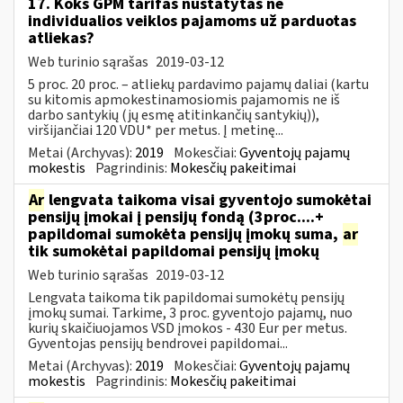
17. Koks GPM tarifas nustatytas ne
individualios veiklos pajamoms už parduotas
atliekas?
Web turinio sąrašas
2019-03-12
5 proc. 20 proc. – atliekų pardavimo pajamų daliai (kartu
su kitomis apmokestinamosiomis pajamomis ne iš
darbo santykių (jų esmę atitinkančių santykių)),
viršijančiai 120 VDU* per metus. Į metinę...
Metai (Archyvas):
2019
Mokesčiai:
Gyventojų pajamų
mokestis
Pagrindinis:
Mokesčių pakeitimai
Ar
lengvata taikoma visai gyventojo sumokėtai
pensijų įmokai į pensijų fondą (3proc....+
papildomai sumokėta pensijų įmokų suma,
ar
tik sumokėtai papildomai pensijų įmokų
Web turinio sąrašas
2019-03-12
Lengvata taikoma tik papildomai sumokėtų pensijų
įmokų sumai. Tarkime, 3 proc. gyventojo pajamų, nuo
kurių skaičiuojamos VSD įmokos - 430 Eur per metus.
Gyventojas pensijų bendrovei papildomai...
Metai (Archyvas):
2019
Mokesčiai:
Gyventojų pajamų
mokestis
Pagrindinis:
Mokesčių pakeitimai