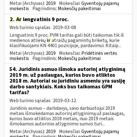
Metai (Archyvas):
2019
Mokesčiai:
Gyventojų pajamų
mokestis
Pagrindinis:
Mokesčių pakeitimai
2
.
Ar
lengvatinis 9 proc.
Web turinio sąrašas
2019-03-08
Lengvatinis 9 proc. PVM tarifas gali būti taikomas tik iš
medienos atliekų
ir
atraižų pagamintų briketų, kurie
klasifikuojami KN 4401 pozicijoje, pardavimui. Kitaip...
Metai (Archyvas):
2019
Mokesčiai:
Pridėtinės vertės
mokestis
Pagrindinis:
Mokesčių pakeitimai
54. Juridinis asmuo išmoka autorinį atlyginimą
2019 m. už paslaugas, kurios buvo atliktos
2018 m. Autoriai su juridiniu asmeniu yra susiję
darbo santykiais. Koks bus taikomas GPM
tarifas?
Web turinio sąrašas
2019-03-12
Juridinis asmuo – darbdavys, savo darbuotojui 2019
metais išmokėdamas autorinį atlyginimą už paslaugas,
kurios buvo atliktos 2018 metais, nuo 2019 metais
išmokamos autorinio atlyginimo sumos turi...
Metai (Archyvas):
2019
Mokesčiai:
Gyventojų pajamų
mokestis
Pagrindinis:
Mokesčių pakeitimai