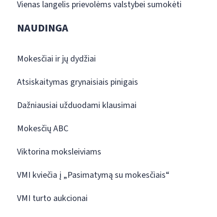
Vienas langelis prievolėms valstybei sumokėti
NAUDINGA
Mokesčiai ir jų dydžiai
Atsiskaitymas grynaisiais pinigais
Dažniausiai užduodami klausimai
Mokesčių ABC
Viktorina moksleiviams
VMI kviečia į „Pasimatymą su mokesčiais“
VMI turto aukcionai