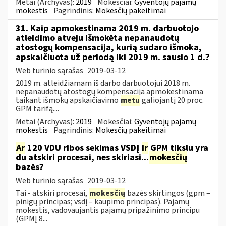
Metai (Archyvas):
2019
Mokesčiai:
Gyventojų pajamų
mokestis
Pagrindinis:
Mokesčių pakeitimai
31. Kaip apmokestinama 2019 m. darbuotojo
atleidimo atveju išmokėta nepanaudotų
atostogų kompensacija, kurią sudaro išmoka,
apskaičiuota už periodą iki 2019 m. sausio 1 d.?
Web turinio sąrašas
2019-03-12
2019 m. atleidžiamam iš darbo darbuotojui 2018 m.
nepanaudotų atostogų kompensacija apmokestinama
taikant išmokų apskaičiavimo
metu
galiojantį 20 proc.
GPM tarifą....
Metai (Archyvas):
2019
Mokesčiai:
Gyventojų pajamų
mokestis
Pagrindinis:
Mokesčių pakeitimai
Ar
120 VDU ribos sekimas VSDĮ
ir
GPM tikslu yra
du atskiri procesai, nes skiriasi...
mokesčių
bazės?
Web turinio sąrašas
2019-03-12
Tai - atskiri procesai,
mokesčių
bazės skirtingos (gpm –
pinigų principas; vsdį – kaupimo principas). Pajamų
mokestis, vadovaujantis pajamų pripažinimo principu
(GPMĮ 8...