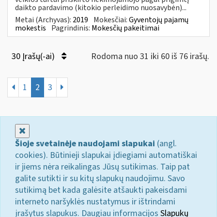
daikto pardavimo (kitokio perleidimo nuosavybėn)...
Metai (Archyvas):
2019
Mokesčiai:
Gyventojų pajamų
mokestis
Pagrindinis:
Mokesčių pakeitimai
30 Įrašų(-ai)
Rodoma nuo 31 iki 60 iš 76 irašų.
1
2
3
Uždaryti
Šioje svetainėje naudojami slapukai
(angl.
cookies). Būtinieji slapukai įdiegiami automatiškai
ir jiems nėra reikalingas Jūsų sutikimas. Taip pat
galite sutikti ir su kitų slapukų naudojimu. Savo
sutikimą bet kada galėsite atšaukti pakeisdami
interneto naršyklės nustatymus ir ištrindami
įrašytus slapukus. Daugiau informacijos
Slapukų