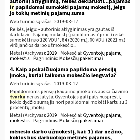
autorinį atlyginimą, reikės deklaruoti...pajamas
ir
papildomai sumokėti pajamų mokestį, jeigu
jo tokių metinių pajamų suma
Web turinio sąrašas
2019-03-12
Reikės, jeigu: - autorinis atlyginimas yra gautas iš
darbdavio. Pajamų mokestį (papildomus 7 proc.) reikės
sumokėti nuo 120 VDU*, 84 (2020 m.), 60 VDU (2021 m.)
viršijančios darbo užmokesčio...
Metai (Archyvas):
2019
Mokesčiai:
Gyventojų pajamų
mokestis
Pagrindinis:
Mokesčių pakeitimai
4. Kaip apskaičiuojama papildoma pensijų
įmoka, kuriai taikoma mokesčio lengvata?
Web turinio sąrašas
2019-03-12
Papildomoms pensijų kaupimo įmokoms apskaičiavimo
tvarka
nenustatyta. Gyventojas gali pats nuspręsti,
kokio dydžio sumą jis nori papildomai mokėti kartu su 3
procentų įmokų...
Metai (Archyvas):
2019
Mokesčiai:
Gyventojų pajamų
mokestis
Pagrindinis:
Mokesčių pakeitimai
mėnesio darbo užmokestį, kai: 1) dar nežino,
kokios bus darbuotojo metinės pajamos,