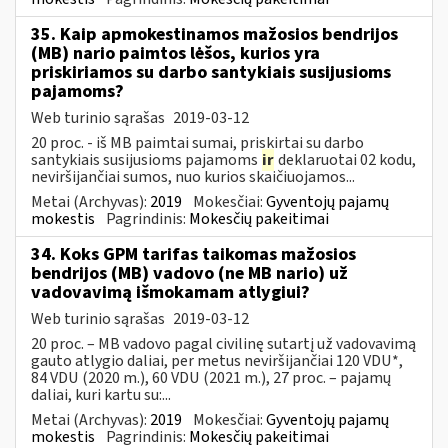
35. Kaip apmokestinamos mažosios bendrijos
(MB) nario paimtos lėšos, kurios yra
priskiriamos su darbo santykiais susijusioms
pajamoms?
Web turinio sąrašas
2019-03-12
20 proc. - iš MB paimtai sumai, priskirtai su darbo
santykiais susijusioms pajamoms
ir
deklaruotai 02 kodu,
neviršijančiai sumos, nuo kurios skaičiuojamos...
Metai (Archyvas):
2019
Mokesčiai:
Gyventojų pajamų
mokestis
Pagrindinis:
Mokesčių pakeitimai
34. Koks GPM tarifas taikomas mažosios
bendrijos (MB) vadovo (ne MB nario) už
vadovavimą išmokamam atlygiui?
Web turinio sąrašas
2019-03-12
20 proc. – MB vadovo pagal civilinę sutartį už vadovavimą
gauto atlygio daliai, per metus neviršijančiai 120 VDU*,
84 VDU (2020 m.), 60 VDU (2021 m.), 27 proc. – pajamų
daliai, kuri kartu su:...
Metai (Archyvas):
2019
Mokesčiai:
Gyventojų pajamų
mokestis
Pagrindinis:
Mokesčių pakeitimai