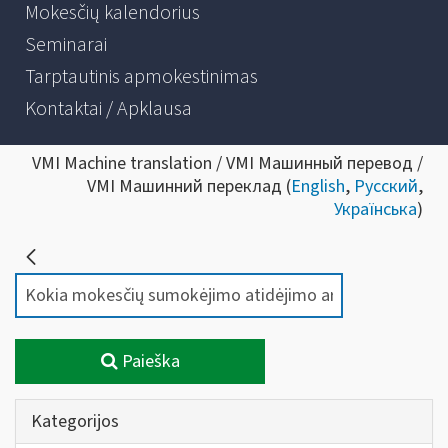
Mokesčių kalendorius
Seminarai
Tarptautinis apmokestinimas
Kontaktai / Apklausa
VMI Machine translation / VMI Машинный перевод /
VMI Машинний переклад (
English
,
Русский
,
Українська
)
Paieška
Kategorijos