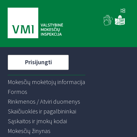
Prisijungti
Mokesčių mokėtojų informacija
Formos
Rinkmenos / Atviri duomenys
Skaičiuoklės ir pagalbininkai
Sąskaitos ir įmokų kodai
Mokesčių žinynas