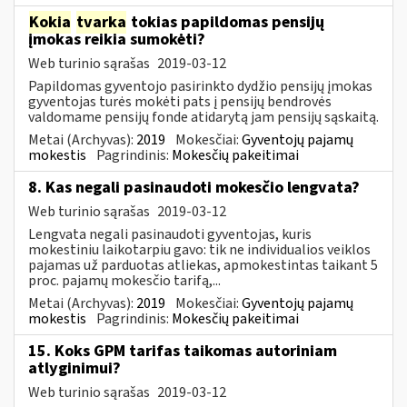
Kokia
tvarka
tokias papildomas pensijų
įmokas reikia sumokėti?
Web turinio sąrašas
2019-03-12
Papildomas gyventojo pasirinkto dydžio pensijų įmokas
gyventojas turės mokėti pats į pensijų bendrovės
valdomame pensijų fonde atidarytą jam pensijų sąskaitą.
Metai (Archyvas):
2019
Mokesčiai:
Gyventojų pajamų
mokestis
Pagrindinis:
Mokesčių pakeitimai
8. Kas negali pasinaudoti mokesčio lengvata?
Web turinio sąrašas
2019-03-12
Lengvata negali pasinaudoti gyventojas, kuris
mokestiniu laikotarpiu gavo: tik ne individualios veiklos
pajamas už parduotas atliekas, apmokestintas taikant 5
proc. pajamų mokesčio tarifą,...
Metai (Archyvas):
2019
Mokesčiai:
Gyventojų pajamų
mokestis
Pagrindinis:
Mokesčių pakeitimai
15. Koks GPM tarifas taikomas autoriniam
atlyginimui?
Web turinio sąrašas
2019-03-12