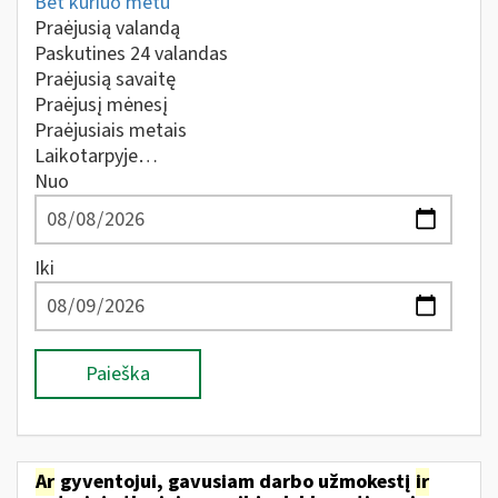
Bet kuriuo metu
Praėjusią valandą
Paskutines 24 valandas
Praėjusią savaitę
Praėjusį mėnesį
Praėjusiais metais
Laikotarpyje…
Nuo
Iki
Paieška
Ar
gyventojui, gavusiam darbo užmokestį
ir