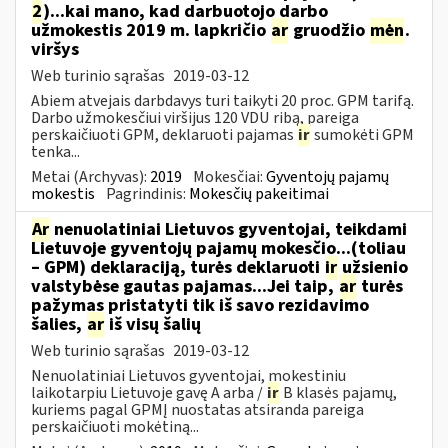
2
)...kai mano, kad darbuotojo darbo
užmokestis 2019 m. lapkričio
ar
gruodžio
mėn
.
viršys
Web turinio sąrašas
2019-03-12
Abiem atvejais darbdavys turi taikyti 20 proc. GPM tarifą.
Darbo užmokesčiui viršijus 120 VDU ribą, pareiga
perskaičiuoti GPM, deklaruoti pajamas
ir
sumokėti GPM
tenka...
Metai (Archyvas):
2019
Mokesčiai:
Gyventojų pajamų
mokestis
Pagrindinis:
Mokesčių pakeitimai
Ar
nenuolatiniai Lietuvos gyventojai, teikdami
Lietuvoje gyventojų pajamų mokesčio...(toliau
– GPM) deklaraciją, turės deklaruoti
ir
užsienio
valstybėse gautas pajamas...Jei taip,
ar
turės
pažymas pristatyti tik iš savo rezidavimo
šalies,
ar
iš visų šalių
Web turinio sąrašas
2019-03-12
Nenuolatiniai Lietuvos gyventojai, mokestiniu
laikotarpiu Lietuvoje gavę A arba /
ir
B klasės pajamų,
kuriems pagal GPMĮ nuostatas atsiranda pareiga
perskaičiuoti mokėtiną...