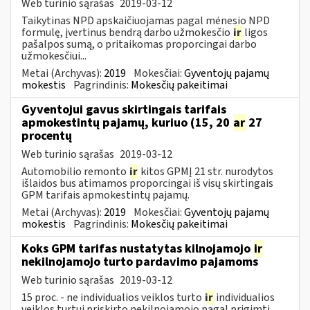
Web turinio sąrašas
2019-03-12
Taikytinas NPD apskaičiuojamas pagal mėnesio NPD
formulę, įvertinus bendrą darbo užmokesčio
ir
ligos
pašalpos sumą, o pritaikomas proporcingai darbo
užmokesčiui...
Metai (Archyvas):
2019
Mokesčiai:
Gyventojų pajamų
mokestis
Pagrindinis:
Mokesčių pakeitimai
Gyventojui gavus skirtingais tarifais
apmokestintų pajamų, kuriuo (15, 20
ar
27
procentų
Web turinio sąrašas
2019-03-12
Automobilio remonto
ir
kitos GPMĮ 21 str. nurodytos
išlaidos bus atimamos proporcingai iš visų skirtingais
GPM tarifais apmokestintų pajamų.
Metai (Archyvas):
2019
Mokesčiai:
Gyventojų pajamų
mokestis
Pagrindinis:
Mokesčių pakeitimai
Koks GPM tarifas nustatytas kilnojamojo
ir
nekilnojamojo turto pardavimo pajamoms
Web turinio sąrašas
2019-03-12
15 proc. - ne individualios veiklos turto
ir
individualios
veiklos turtui priskirto nekilnojamojo pagal prigimtį