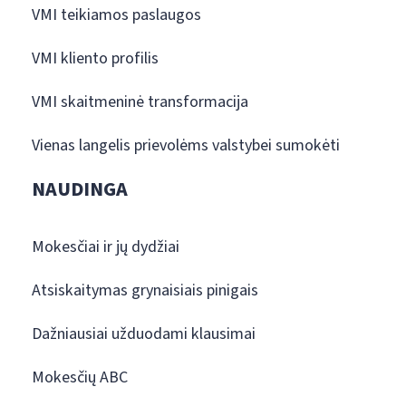
VMI teikiamos paslaugos
VMI kliento profilis
VMI skaitmeninė transformacija
Vienas langelis prievolėms valstybei sumokėti
NAUDINGA
Mokesčiai ir jų dydžiai
Atsiskaitymas grynaisiais pinigais
Dažniausiai užduodami klausimai
Mokesčių ABC