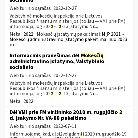
socialinio
Web turinio sąrašas
2022-12-27
Valstybinė mokesčių inspekcija prie Lietuvos
Respublikos finansų ministerijos (toliau — VMI prie FM)
informuoja, jog 202
2
-1
2
-13 įstatymu Nr....
Metai:
2022
Mokesčių įstatymų pakeitimai:
MĮP 2021 »
Mokesčių administravimo įstatymo pakeitimai nuo 2023
m.
Informacinis pranešimas dėl
Mokesčių
administravimo įstatymo, Valstybinio
socialinio
Web turinio sąrašas
2022-12-27
Valstybinė mokesčių inspekcija prie Lietuvos
Respublikos finansų ministerijos (toliau — VMI prie FM)
informuoja, jog 202
2
-1
2
-13 įstatymu Nr....
Metai:
2022
Dėl VMI prie FM viršininko 2010 m. rugpjūčio
2
d. įsakymo Nr. VA-88 pakeitimo
Web turinio sąrašas
2022-07-11
Informuojame, kad, atsižvelgdami į 2019 m. gruodžio 19