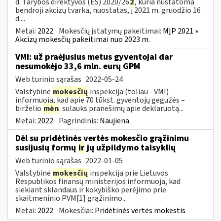
d. Tarybos direktyvos (ES) 2020/26
2
, kuria nustatoma
bendroji akcizų tvarka, nuostatas, į 2021 m. gruodžio 16
d....
Metai:
2022
Mokesčių įstatymų pakeitimai:
MĮP 2021 »
Akcizų mokesčių pakeitimai nuo 2023 m.
VMI: už praėjusius metus gyventojai dar
nesumokėjo 33,6 mln. eurų GPM
Web turinio sąrašas
2022-05-24
Valstybinė
mokesčių
inspekcija (toliau - VMI)
informuoja, kad apie 70 tūkst. gyventojų gegužės –
birželio
mėn
. sulauks pranešimų apie deklaruotą...
Metai:
2022
Pagrindinis:
Naujiena
Dėl su pridėtinės vertės mokesčio grąžinimu
susijusių formų
ir
jų užpildymo taisyklių
Web turinio sąrašas
2022-01-05
Valstybinė
mokesčių
inspekcija prie Lietuvos
Respublikos finansų ministerijos informuoja, kad
siekiant sklandaus ir kokybiško perėjimo prie
skaitmeninio PVM[1] grąžinimo...
Metai:
2022
Mokesčiai:
Pridėtinės vertės mokestis