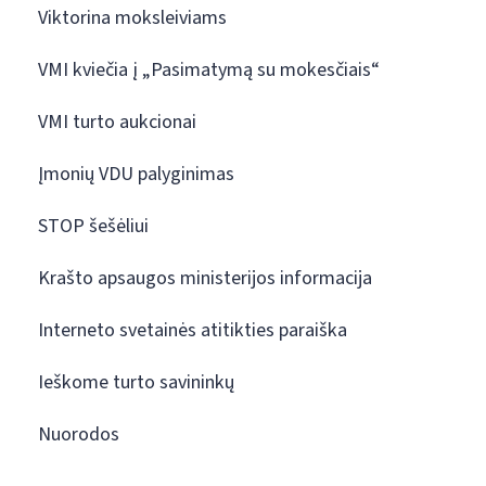
Viktorina moksleiviams
VMI kviečia į „Pasimatymą su mokesčiais“
VMI turto aukcionai
Įmonių VDU palyginimas
STOP šešėliui
Krašto apsaugos ministerijos informacija
Interneto svetainės atitikties paraiška
Ieškome turto savininkų
Nuorodos