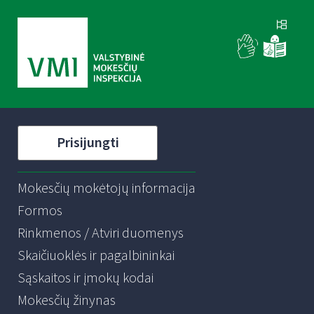
Prisijungti
Mokesčių mokėtojų informacija
Formos
Rinkmenos / Atviri duomenys
Skaičiuoklės ir pagalbininkai
Sąskaitos ir įmokų kodai
Mokesčių žinynas