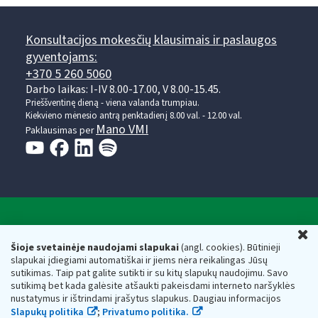
Konsultacijos mokesčių klausimais ir paslaugos
gyventojams:
+370 5 260 5060
Darbo laikas: I-IV 8.00-17.00, V 8.00-15.45.
Prieššventinę dieną - viena valanda trumpiau.
Kiekvieno mėnesio antrą penktadienį 8.00 val. - 12.00 val.
Mano VMI
Paklausimas per
Valstybinė mokesčių inspekcija prie Lietuvos
U
Respublikos finansų ministerijos
Šioje svetainėje naudojami slapukai
(angl. cookies). Būtinieji
slapukai įdiegiami automatiškai ir jiems nėra reikalingas Jūsų
Biudžetinė įstaiga. Juridinio asmens kodas — 188659752,
sutikimas. Taip pat galite sutikti ir su kitų slapukų naudojimu. Savo
adresas: Vasario 16-osios g. 14, 01107 Vilnius, Lietuva, el.paštas:
sutikimą bet kada galėsite atšaukti pakeisdami interneto naršyklės
vmi@vmi.lt
, E. pristatymo dėžutės adresas 188659752
nustatymus ir ištrindami įrašytus slapukus. Daugiau informacijos
Duomenys apie Valstybinę mokesčių inspekciją prie Lietuvos
Slapukų politika
;
Privatumo politika.
Respublikos finansų ministerijos kaupiami ir saugomi Juridinių