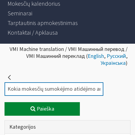
Mokesčių kalendorius
Seminarai
Tarptautinis apmokestinimas
Kontaktai / Apklausa
VMI Machine translation / VMI Машинный перевод /
VMI Машинний переклад (
English
,
Русский
,
Українська
)
Paieška
Kategorijos