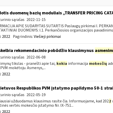
otis duomenų bazių moduliais „TRANSFER PRICING CA
urinio sąrašas
2022-11-15
RMACIJA APIE SUDARYTAS SUTARTIS Paslaugų pirkimai I. PERK
KTINIAI DUOMENYS: I.1. Perkančiosios organizacijos pavadinimas
:
2022
Pagrindinis:
Viešieji pirkimai
skelbia rekomendacinio pobūdžio klausimynus
asmenim
urinio sąrašas
2022-06-08
imynų tikslas - pranešti apie tai,
kokia
informacija
mokesčių
adm
 PVM mokėtoju. Asmenys,...
:
2022
Lietuvos Respublikos PVM įstatymo papildymo 50-1 stra
urinio sąrašas
2022-05-19
ausiai užduodamus klausimus rasite čia. Informuojame, kad 202
2
tinės vertės mokesčio įstatymo Nr. IX-751...
:
2022