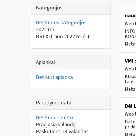
Kategorijos
naud
Bet kurios kategorijos
Web t
2022
(1)
INFO
BREXIT nuo 2022 m.
(1)
KONTA
Metai
VMI 
Aplankai
Web t
Klaus
Bet kurį aplanką
tapti
Metai
Parodymo data
Dėl 
Web t
Bet kuriuo metu
Dažni
Praėjusią valandą
pridė
Paskutines 24 valandas
Metai