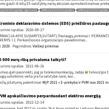
ams gauti iš kitų ES valstybių narių akcizais apmokestinamas preke
ai patvirtinto gavėjo registracija
laikinai patvirtintas gavėjas
laikinai patvirtinto gavėjo
troninio deklaravimo sistemos (EDS) priežiūros paslaugų
urinio sąrašas
2020-09-17
RMACIJA APIE SUDARYTĄ SUTARTĮ Paslaugų pirkimai I. PERKANČ
NYS: I.1. Perkančiosios organizacijos pavadinimas...
:
2020
Pagrindinis:
Viešieji pirkimai
 000 eurų ribą privaloma taikyti?
urinio sąrašas
2021-06-16
smuo gali pasirinkti, jog jo telekomunikacijų, radijo
ir
televizijos 
ugų suteikimo vieta yra ta valstybė narė, kur...
čių įstatymų pakeitimai:
MĮP 2021 » E-prekyba ir PVM nuo 2021 m. 
PVM apskaičiavimo perparduodant elektros energiją
urinio sąrašas
2022-12-14
muojame, kad 2022 m. spalio 26 d. buvo priimtas Lietuvos Respubl