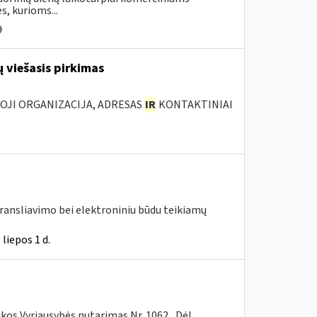
s, kurioms...
 viešasis pirkimas
IOJI ORGANIZACIJA, ADRESAS
IR
KONTAKTINIAI
transliavimo bei elektroniniu būdu teikiamų
liepos 1 d.
ikos Vyriausybės nutarimas Nr. 1062 „Dėl