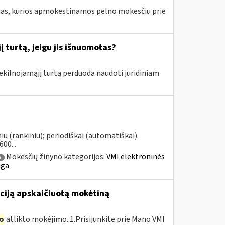
amas, kurios apmokestinamos pelno mokesčiu prie
 turtą, jeigu jis išnuomotas?
nekilnojamąjį turtą perduoda naudoti juridiniam
u (rankiniu); periodiškai (automatiškai).
00...
Mokesčių žinyno kategorijos:
VMI elektroninės
a
uga
ciją apskaičiuotą mokėtiną
o
atlikto mokėjimo. 1.Prisijunkite prie Mano VMI