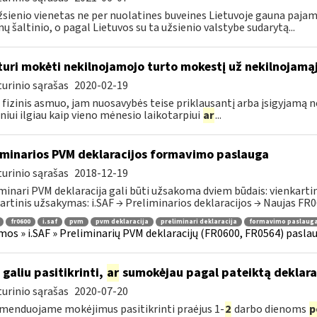
žsienio vienetas ne per nuolatines buveines Lietuvoje gauna paj
ų šaltinio, o pagal Lietuvos su ta užsienio valstybe sudarytą...
turi mokėti nekilnojamojo turto mokestį už nekilnojamąjį
urinio sąrašas
2020-02-19
 fizinis asmuo, jam nuosavybės teise priklausantį arba įsigyjamą 
iui ilgiau kaip vieno mėnesio laikotarpiui
ar
...
iminarios PVM deklaracijos formavimo paslauga
urinio sąrašas
2018-12-19
minari PVM deklaracija gali būti užsakoma dviem būdais: vienkartini
artinis užsakymas: i.SAF → Preliminarios deklaracijos → Naujas FR06
fr0600
i.saf
pvm
pvm deklaracija
preliminari deklaracija
formavimo paslaug
mos » i.SAF » Preliminarių PVM deklaracijų (FR0600, FR0564) pasla
 galiu pasitikrinti,
ar
sumokėjau pagal pateiktą deklara
urinio sąrašas
2020-07-20
enduojame mokėjimus pasitikrinti praėjus 1-
2
darbo dienoms
p