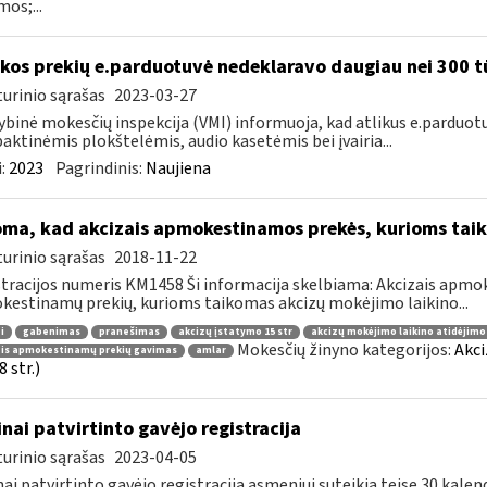
mos;...
kos prekių e.parduotuvė nedeklaravo daugiau nei 300 t
urinio sąrašas
2023-03-27
ybinė mokesčių inspekcija (VMI) informuoja, kad atlikus e.parduot
ktinėmis plokštelėmis, audio kasetėmis bei įvairia...
:
2023
Pagrindinis:
Naujiena
oma, kad akcizais apmokestinamos prekės, kurioms tai
urinio sąrašas
2018-11-22
tracijos numeris KM1458 Ši informacija skelbiama: Akcizais apmok
estinamų prekių, kurioms taikomas akcizų mokėjimo laikino...
i
gabenimas
pranešimas
akcizų įstatymo 15 str
akcizų mokėjimo laikino atidėjim
Mokesčių žinyno kategorijos:
Akci
ais apmokestinamų prekių gavimas
amlar
 str.)
inai patvirtinto gavėjo registracija
urinio sąrašas
2023-04-05
nai patvirtinto gavėjo registracija asmeniui suteikia teisę 30 kale