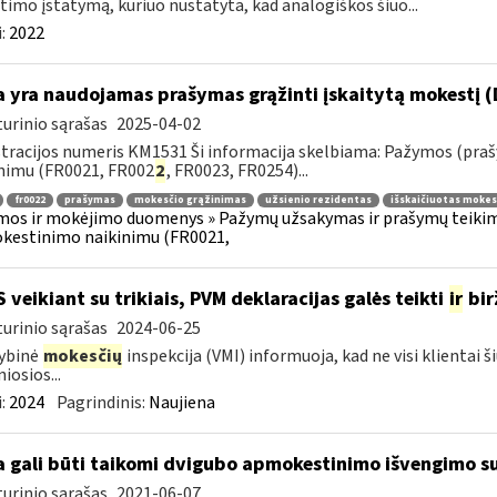
timo įstatymą, kuriuo nustatyta, kad analogiškos šiuo...
:
2022
 yra naudojamas prašymas grąžinti įskaitytą mokestį (
urinio sąrašas
2025-04-02
tracijos numeris KM1531 Ši informacija skelbiama: Pažymos (praš
nimu (FR0021, FR002
2
, FR0023, FR0254)...
fr0022
prašymas
mokesčio grąžinimas
užsienio rezidentas
išskaičiuotas mokes
os ir mokėjimo duomenys » Pažymų užsakymas ir prašymų teikimas
kestinimo naikinimu (FR0021,
S veikiant su trikiais, PVM deklaracijas galės teikti
ir
bir
urinio sąrašas
2024-06-25
ybinė
mokesčių
inspekcija (VMI) informuoja, kad ne visi klientai š
iosios...
:
2024
Pagrindinis:
Naujiena
 gali būti taikomi dvigubo apmokestinimo išvengimo su
urinio sąrašas
2021-06-07