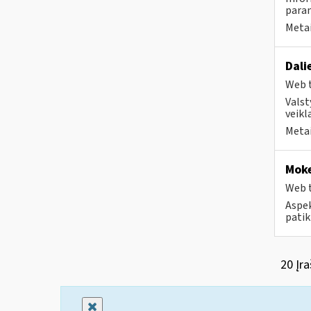
param
Metai
Dali
Web t
Valst
veikl
Metai
Moke
Web t
Aspek
patik
20 Įra
Uždaryti