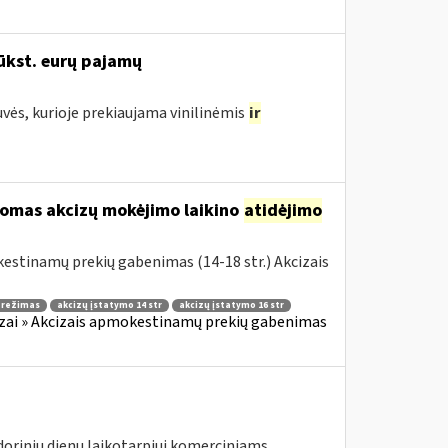
ūkst. eurų pajamų
uvės, kurioje prekiaujama vinilinėmis
ir
komas akcizų mokėjimo laikino
atidėjimo
estinamų prekių gabenimas (14-18 str.) Akcizais
o režimas
akcizų įstatymo 14 str
akcizų įstatymo 16 str
zai » Akcizais apmokestinamų prekių gabenimas
ndorinių dienų laikotarpiui komerciniams