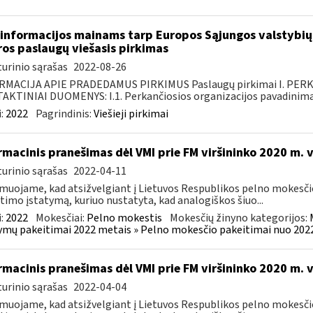
informacijos mainams tarp Europos Sąjungos valstybių 
ros paslaugų viešasis pirkimas
urinio sąrašas
2022-08-26
RMACIJA APIE PRADEDAMUS PIRKIMUS Paslaugų pirkimai I. PER
KTINIAI DUOMENYS: I.1. Perkančiosios organizacijos pavadinimas
:
2022
Pagrindinis:
Viešieji pirkimai
rmacinis pranešimas dėl VMI prie FM viršininko 2020 m. 
urinio sąrašas
2022-04-11
muojame, kad atsižvelgiant į Lietuvos Respublikos pelno mokesči
timo įstatymą, kuriuo nustatyta, kad analogiškos šiuo...
:
2022
Mokesčiai:
Pelno mokestis
Mokesčių žinyno kategorijos:
ymų pakeitimai 2022 metais » Pelno mokesčio pakeitimai nuo 202
rmacinis pranešimas dėl VMI prie FM viršininko 2020 m. 
urinio sąrašas
2022-04-04
muojame, kad atsižvelgiant į Lietuvos Respublikos pelno mokesči