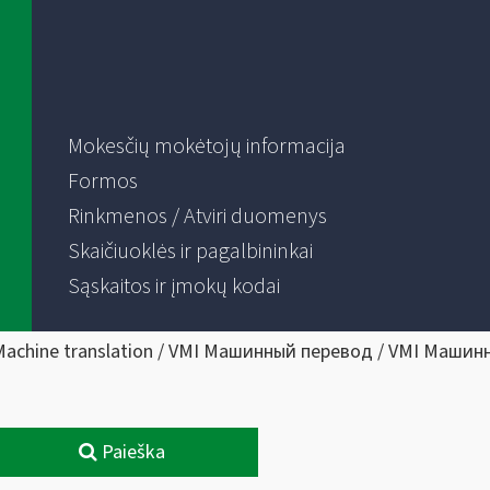
Mokesčių mokėtojų informacija
Formos
Rinkmenos / Atviri duomenys
Skaičiuoklės ir pagalbininkai
Sąskaitos ir įmokų kodai
Machine translation / VMI Машинный перевод / VMI Машин
Paieška