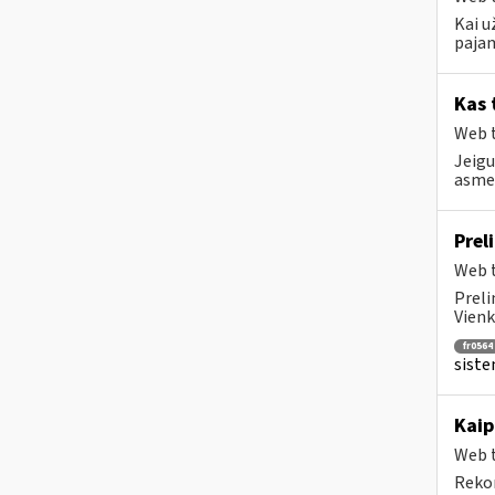
Kai u
pajam
Kas 
Web t
Jeigu
asmen
Prel
Web t
Preli
Vienk
fr0564
siste
Kaip
Web t
Rekom