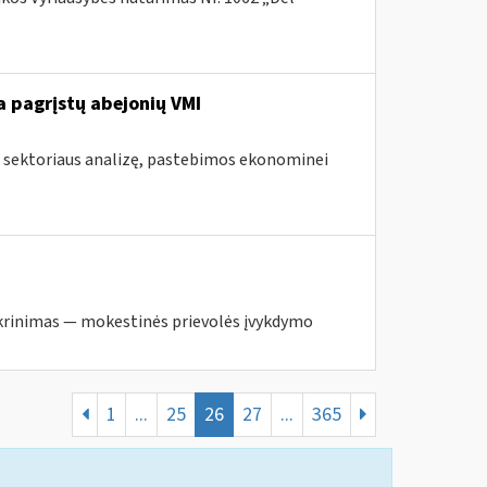
 pagrįstų abejonių VMI
s sektoriaus analizę, pastebimos ekonominei
krinimas — mokestinės prievolės įvykdymo
1
...
25
26
27
...
365