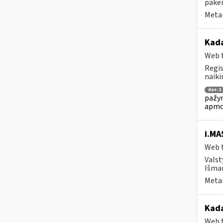
pakei
Metai
Kada
Web t
Regis
naiki
das-2
pažym
apmo
i.MA
Web t
Valst
Išman
Metai
Kada
Web t