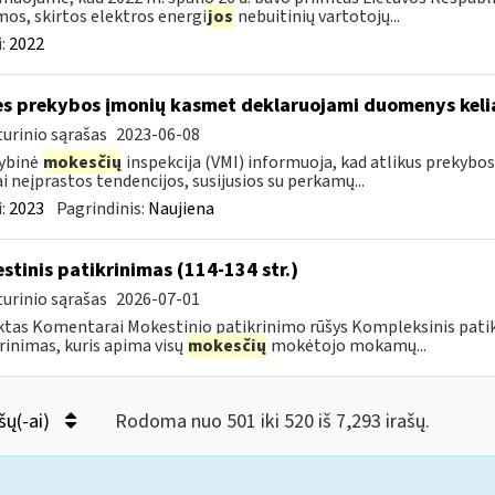
os, skirtos elektros energi
jos
nebuitinių vartotojų...
:
2022
es prekybos įmonių kasmet deklaruojami duomenys kelia
urinio sąrašas
2023-06-08
ybinė
mokesčių
inspekcija (VMI) informuoja, kad atlikus prekybo
ai neįprastos tendencijos, susijusios su perkamų...
:
2023
Pagrindinis:
Naujiena
stinis patikrinimas (114-134 str.)
urinio sąrašas
2026-07-01
tas Komentarai Mokestinio patikrinimo rūšys Kompleksinis pati
rinimas, kuris apima visų
mokesčių
mokėtojo mokamų...
šų(-ai)
Rodoma nuo 501 iki 520 iš 7,293 irašų.