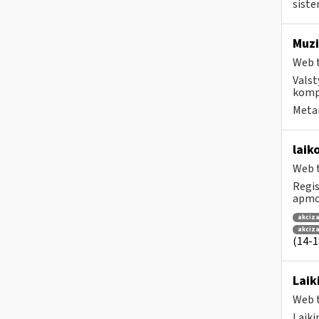
siste
Muzi
Web t
Valst
kompa
Metai
laik
Web t
Regis
apmok
akciza
akciz
(14-18
Laik
Web t
Laiki