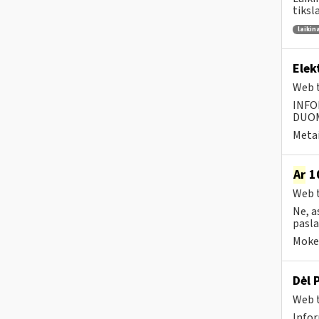
tiksl
laikin
Elek
Web t
INFO
DUOME
Metai
Ar
10
Web t
Ne, a
pasla
Mokes
Dėl 
Web t
Infor