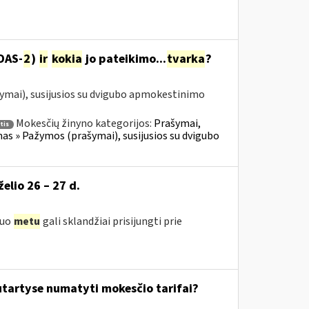
DAS-
2
)
ir
kokia
jo pateikimo...
tvarka
?
ymai), susijusios su dvigubo apmokestinimo
Mokesčių žinyno kategorijos:
Prašymai,
tis
 » Pažymos (prašymai), susijusios su dvigubo
želio 26 – 27 d.
iuo
metu
gali sklandžiai prisijungti prie
tartyse numatyti mokesčio tarifai?