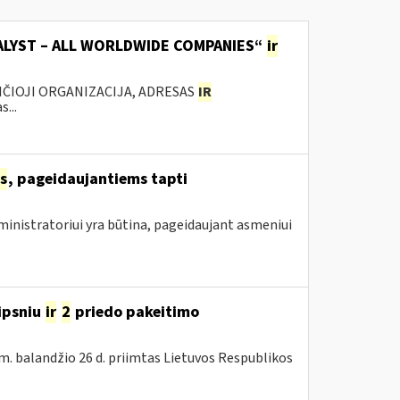
TALYST – ALL WORLDWIDE COMPANIES“
ir
ANČIOJI ORGANIZACIJA, ADRESAS
IR
...
s
, pageidaujantiems tapti
inistratoriui yra būtina, pageidaujant asmeniui
ipsniu
ir
2
priedo pakeitimo
m. balandžio 26 d. priimtas Lietuvos Respublikos