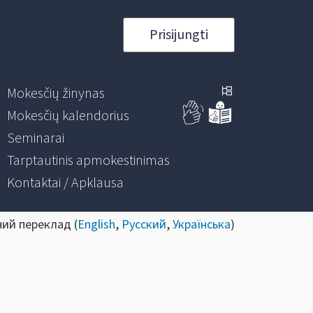
Prisijungti
Mokesčių žinynas
Mokesčių kalendorius
Seminarai
Tarptautinis apmokestinimas
Kontaktai / Apklausa
ний переклад (
English
,
Русский
,
Українська
)