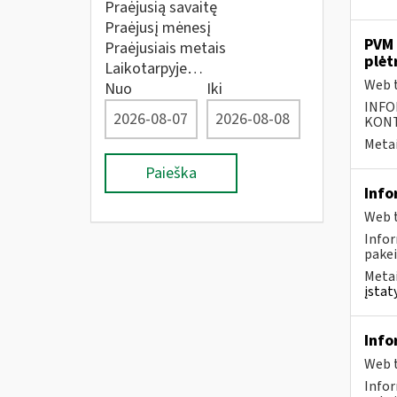
Praėjusią savaitę
Praėjusį mėnesį
PVM 
Praėjusiais metais
plėt
Laikotarpyje…
Web t
Nuo
Iki
INFO
KONTA
Metai
Paieška
Info
Web t
Infor
pakei
Metai
įstat
Info
Web t
Infor