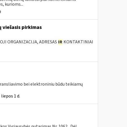
s, kurioms...
 viešasis pirkimas
IOJI ORGANIZACIJA, ADRESAS
IR
KONTAKTINIAI
transliavimo bei elektroniniu būdu teikiamų
liepos 1 d.
ikos Vyriausybės nutarimas Nr. 1062 „Dėl