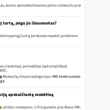
amas, kurios apmokestinamos pelno mokesčiu prie
 turtą, jeigu jis išnuomotas?
nekilnojamąjį turtą perduoda naudoti juridiniam
u (rankiniu); periodiškai (automatiškai).
00...
Mokesčių žinyno kategorijos:
VMI elektroninės
a
uga
ciją apskaičiuotą mokėtiną
o
atlikto mokėjimo. 1.Prisijunkite prie Mano VMI