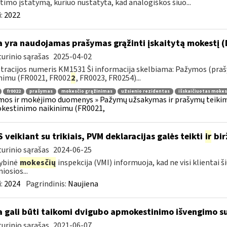
timo įstatymą, kuriuo nustatyta, kad analogiškos šiuo...
:
2022
 yra naudojamas prašymas grąžinti įskaitytą mokestį (
urinio sąrašas
2025-04-02
tracijos numeris KM1531 Ši informacija skelbiama: Pažymos (praš
nimu (FR0021, FR002
2
, FR0023, FR0254)...
fr0022
prašymas
mokesčio grąžinimas
užsienio rezidentas
išskaičiuotas mokes
os ir mokėjimo duomenys » Pažymų užsakymas ir prašymų teikimas
kestinimo naikinimu (FR0021,
S veikiant su trikiais, PVM deklaracijas galės teikti
ir
bir
urinio sąrašas
2024-06-25
ybinė
mokesčių
inspekcija (VMI) informuoja, kad ne visi klientai š
iosios...
:
2024
Pagrindinis:
Naujiena
 gali būti taikomi dvigubo apmokestinimo išvengimo su
urinio sąrašas
2021-06-07