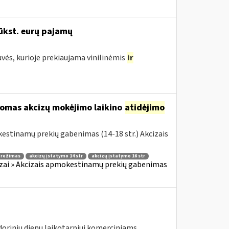
ūkst. eurų pajamų
uvės, kurioje prekiaujama vinilinėmis
ir
komas akcizų mokėjimo laikino
atidėjimo
estinamų prekių gabenimas (14-18 str.) Akcizais
o režimas
akcizų įstatymo 14 str
akcizų įstatymo 16 str
zai » Akcizais apmokestinamų prekių gabenimas
ndorinių dienų laikotarpiui komerciniams