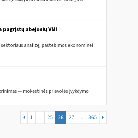
 pagrįstų abejonių VMI
s sektoriaus analizę, pastebimos ekonominei
krinimas — mokestinės prievolės įvykdymo
1
...
25
26
27
...
365