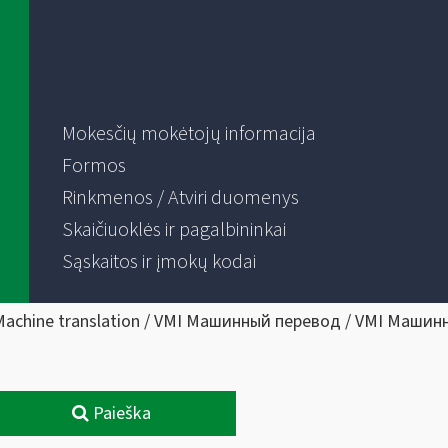
Mokesčių mokėtojų informacija
Formos
Rinkmenos / Atviri duomenys
Skaičiuoklės ir pagalbininkai
Sąskaitos ir įmokų kodai
Machine translation / VMI Машинный перевод / VMI Машин
Paieška