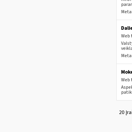
param
Metai
Dali
Web t
Valst
veikl
Metai
Moke
Web t
Aspek
patik
20 Įra