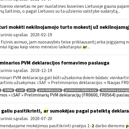
žsienio vienetas ne per nuolatines buveines Lietuvoje gauna paj
ų šaltinio, o pagal Lietuvos su ta užsienio valstybe sudarytą...
turi mokėti nekilnojamojo turto mokestį už nekilnojamąjį
urinio sąrašas
2020-02-19
 fizinis asmuo, jam nuosavybės teise priklausantį arba įsigyjamą 
iui ilgiau kaip vieno mėnesio laikotarpiui
ar
...
iminarios PVM deklaracijos formavimo paslauga
urinio sąrašas
2018-12-19
minari PVM deklaracija gali būti užsakoma dviem būdais: vienkartini
artinis užsakymas: i.SAF → Preliminarios deklaracijos → Naujas FR06
fr0600
i.saf
pvm
pvm deklaracija
preliminari deklaracija
formavimo paslaug
mos » i.SAF » Preliminarių PVM deklaracijų (FR0600, FR0564) pasla
 galiu pasitikrinti,
ar
sumokėjau pagal pateiktą deklara
urinio sąrašas
2020-07-20
enduojame mokėjimus pasitikrinti praėjus 1-
2
darbo dienoms
p