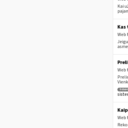
Kai u
pajam
Kas 
Web t
Jeigu
asmen
Prel
Web t
Preli
Vienk
fr0564
siste
Kaip
Web t
Rekom