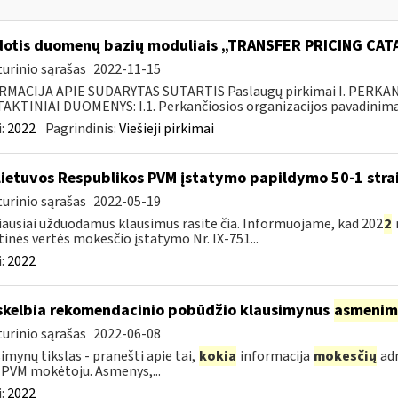
otis duomenų bazių moduliais „TRANSFER PRICING CA
urinio sąrašas
2022-11-15
RMACIJA APIE SUDARYTAS SUTARTIS Paslaugų pirkimai I. PERK
KTINIAI DUOMENYS: I.1. Perkančiosios organizacijos pavadinimas
:
2022
Pagrindinis:
Viešieji pirkimai
Lietuvos Respublikos PVM įstatymo papildymo 50-1 stra
urinio sąrašas
2022-05-19
ausiai užduodamus klausimus rasite čia. Informuojame, kad 202
2
tinės vertės mokesčio įstatymo Nr. IX-751...
:
2022
skelbia rekomendacinio pobūdžio klausimynus
asmenim
urinio sąrašas
2022-06-08
imynų tikslas - pranešti apie tai,
kokia
informacija
mokesčių
adm
 PVM mokėtoju. Asmenys,...
:
2022