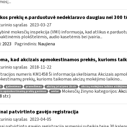
mos;...
kos prekių e.parduotuvė nedeklaravo daugiau nei 300 t
urinio sąrašas
2023-03-27
ybinė mokesčių inspekcija (VMI) informuoja, kad atlikus e.parduot
ktinėmis plokštelėmis, audio kasetėmis bei įvairia...
:
2023
Pagrindinis:
Naujiena
oma, kad akcizais apmokestinamos prekės, kurioms tai
urinio sąrašas
2018-11-22
tracijos numeris KM1458 Ši informacija skelbiama: Akcizais apmok
estinamų prekių, kurioms taikomas akcizų mokėjimo laikino...
i
gabenimas
pranešimas
akcizų įstatymo 15 str
akcizų mokėjimo laikino atidėjim
Mokesčių žinyno kategorijos:
Akci
ais apmokestinamų prekių gavimas
amlar
 str.)
inai patvirtinto gavėjo registracija
urinio sąrašas
2023-04-05
nai patvirtinto gavėjo registracija asmeniui suteikia teisę 30 kale