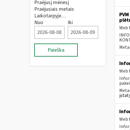
Praėjusį mėnesį
Praėjusiais metais
PVM 
Laikotarpyje…
plėt
Nuo
Iki
Web t
INFO
KONTA
Metai
Paieška
Info
Web t
Infor
pakei
Metai
įstat
Info
Web t
Infor