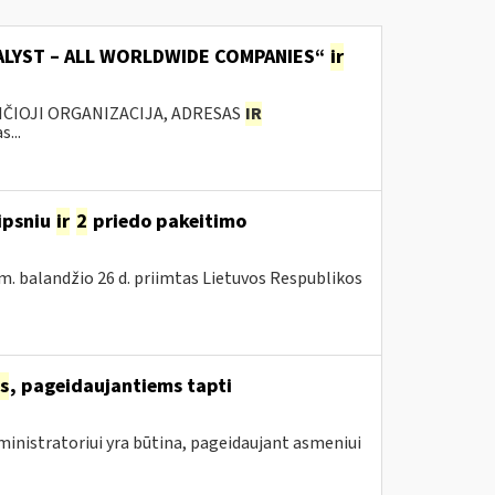
TALYST – ALL WORLDWIDE COMPANIES“
ir
ANČIOJI ORGANIZACIJA, ADRESAS
IR
...
ipsniu
ir
2
priedo pakeitimo
m. balandžio 26 d. priimtas Lietuvos Respublikos
s
, pageidaujantiems tapti
inistratoriui yra būtina, pageidaujant asmeniui