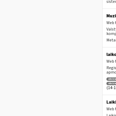
siste
Muzi
Web t
Valst
kompa
Metai
laik
Web t
Regis
apmok
akciza
akciz
(14-18
Laik
Web t
Laiki