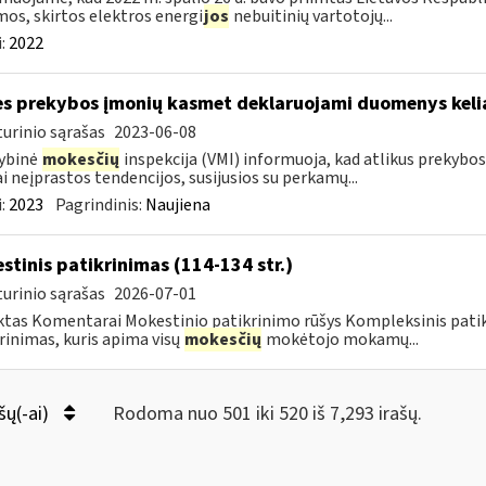
os, skirtos elektros energi
jos
nebuitinių vartotojų...
:
2022
es prekybos įmonių kasmet deklaruojami duomenys kelia
urinio sąrašas
2023-06-08
ybinė
mokesčių
inspekcija (VMI) informuoja, kad atlikus prekybo
ai neįprastos tendencijos, susijusios su perkamų...
:
2023
Pagrindinis:
Naujiena
stinis patikrinimas (114-134 str.)
urinio sąrašas
2026-07-01
tas Komentarai Mokestinio patikrinimo rūšys Kompleksinis pati
rinimas, kuris apima visų
mokesčių
mokėtojo mokamų...
šų(-ai)
Rodoma nuo 501 iki 520 iš 7,293 irašų.