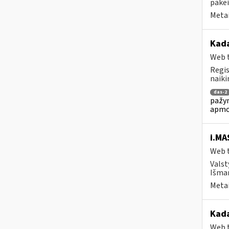
pakei
Metai
Kada
Web t
Regis
naiki
das-2
pažym
apmo
i.MA
Web t
Valst
Išman
Metai
Kada
Web t