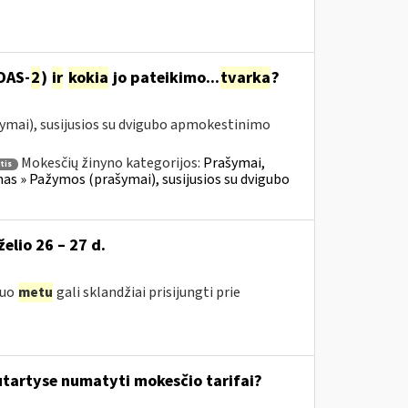
DAS-
2
)
ir
kokia
jo pateikimo...
tvarka
?
ymai), susijusios su dvigubo apmokestinimo
Mokesčių žinyno kategorijos:
Prašymai,
tis
 » Pažymos (prašymai), susijusios su dvigubo
želio 26 – 27 d.
iuo
metu
gali sklandžiai prisijungti prie
tartyse numatyti mokesčio tarifai?