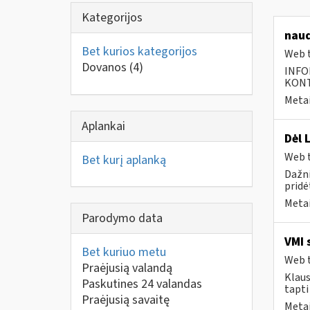
Kategorijos
naud
Bet kurios kategorijos
Web t
Dovanos
(4)
INFO
KONTA
Metai
Aplankai
Dėl 
Web t
Bet kurį aplanką
Dažni
pridė
Metai
Parodymo data
VMI 
Bet kuriuo metu
Web t
Praėjusią valandą
Klaus
Paskutines 24 valandas
tapti
Praėjusią savaitę
Metai