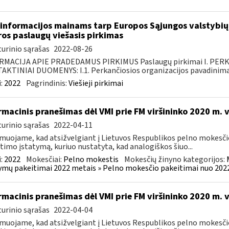
informacijos mainams tarp Europos Sąjungos valstybių 
ros paslaugų viešasis pirkimas
urinio sąrašas
2022-08-26
RMACIJA APIE PRADEDAMUS PIRKIMUS Paslaugų pirkimai I. PER
KTINIAI DUOMENYS: I.1. Perkančiosios organizacijos pavadinimas
:
2022
Pagrindinis:
Viešieji pirkimai
rmacinis pranešimas dėl VMI prie FM viršininko 2020 m. 
urinio sąrašas
2022-04-11
muojame, kad atsižvelgiant į Lietuvos Respublikos pelno mokesči
timo įstatymą, kuriuo nustatyta, kad analogiškos šiuo...
:
2022
Mokesčiai:
Pelno mokestis
Mokesčių žinyno kategorijos:
ymų pakeitimai 2022 metais » Pelno mokesčio pakeitimai nuo 202
rmacinis pranešimas dėl VMI prie FM viršininko 2020 m. 
urinio sąrašas
2022-04-04
muojame, kad atsižvelgiant į Lietuvos Respublikos pelno mokesči