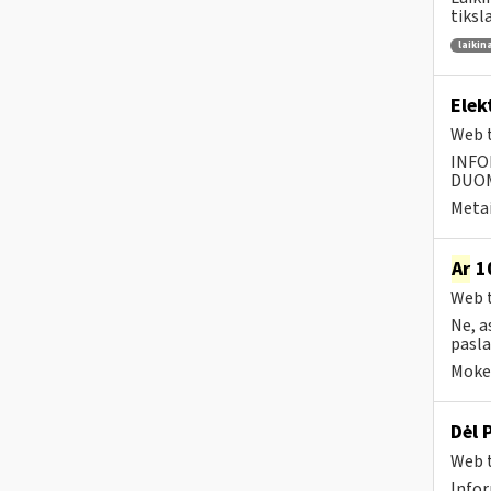
tiksl
laikin
Elek
Web t
INFO
DUOME
Metai
Ar
10
Web t
Ne, a
pasla
Mokes
Dėl 
Web t
Infor