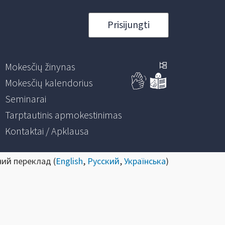
Prisijungti
Mokesčių žinynas
Mokesčių kalendorius
Seminarai
Tarptautinis apmokestinimas
Kontaktai / Apklausa
ний переклад (
English
,
Русский
,
Українська
)