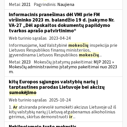
Metai:
2021
Pagrindinis:
Naujiena
Informacinis pranešimas dėl VMI prie FM
viršininko 2023 m. balandžio 19 d. įsakymo Nr.
VA-27 „Dėl apskaitos dokumentų papildymo
tvarkos aprašo patvirtinimo“
Web turinio sąrašas
2023-04-24
Informuojame, kad Valstybinė
mokesčių
inspekcija prie
Lietuvos Respublikos finansų ministerijos,
įgyvendinama Lietuvos Respublikos
mokesčių
...
Metai:
2023
Mokesčių įstatymų pakeitimai:
MĮP 2021 »
Mokesčių administravimo įstatymo pakeitimai nuo 2023
m.
kitų Europos sąjungos valstybių narių į
tarptautines parodas Lietuvoje bei akcizų
sumokėjimo
Web turinio sąrašas
2025-10-24
1.
Ar
atsiranda prievolė sumokėti akcizus Lietuvoje už iš
kitų valstybių narių į Lietuvą atgabenamus alkoholinius
gėrimus, skirtus demonstruoti
ir
...
Nekilnojamojo turto mokestis