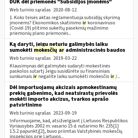
DUK dėl priemonės "Subsidijos įmonėms"
Web turinio sąrašas
2020-08-12
1. Koks teisės aktas reglamentuoja subsidijų skyrimą
įmonėms? Ekonomikos skatinimo
ir
koronaviruso
(Covid-19) plitimo sukeltų pasekmių mažinimo
priemonių plano priemonės...
Ką daryti, jeigu neturiu galimybės laiku
sumokėti
mokesčių
ar
administracinės baudos
Web turinio sąrašas
2019-03-22
Klausimynas dėl galimybės sudaryti mokestinės
paskolos sutartį Jeigu susidūrėte su finansiniais
sunkumais
ir
negalite laiku sumokėti mokesčio
ir
/...
Dėl importuojamų akcizais apmokestinamų
prekių gabenimo, kad neatsirastų prievolės
mokėti importo akcizus, tvarkos aprašo
patvirtinimo
Web turinio sąrašas
2023-09-19
Informuojame, kad, atsižvelgiant į Lietuvos Respublikos
Vyriausybės 2002 m. vasario 15 d. nutarimo Nr. 235[1]
1.5.2 papunktį[2], buvo priimtas Valstybinės mokesčių
inspekcijos prie Lietuvos...