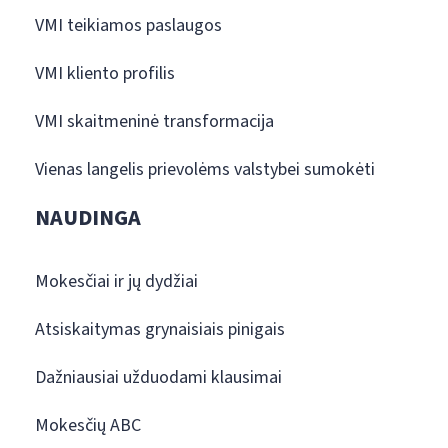
VMI teikiamos paslaugos
VMI kliento profilis
VMI skaitmeninė transformacija
Vienas langelis prievolėms valstybei sumokėti
NAUDINGA
Mokesčiai ir jų dydžiai
Atsiskaitymas grynaisiais pinigais
Dažniausiai užduodami klausimai
Mokesčių ABC