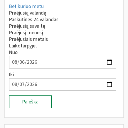
Bet kuriuo metu
Praėjusią valandą
Paskutines 24 valandas
Praėjusią savaitę
Praėjusį mėnesį
Praėjusiais metais
Laikotarpyje…
Nuo
Iki
Paieška