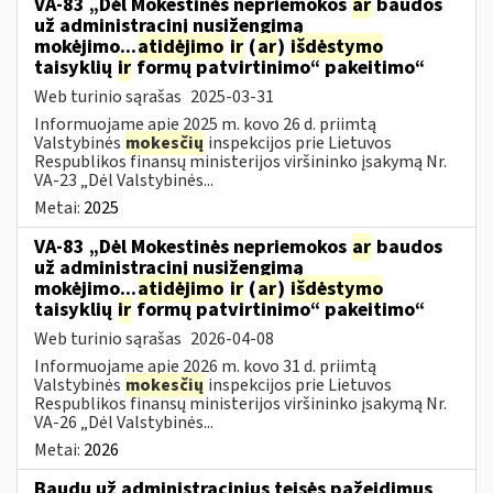
VA-83 „Dėl Mokestinės nepriemokos
ar
baudos
už administracinį nusižengimą
mokėjimo...
atidėjimo
ir
(
ar
)
išdėstymo
taisyklių
ir
formų patvirtinimo“ pakeitimo“
Web turinio sąrašas
2025-03-31
Informuojame apie 2025 m. kovo 26 d. priimtą
Valstybinės
mokesčių
inspekcijos prie Lietuvos
Respublikos finansų ministerijos viršininko įsakymą Nr.
VA-23 „Dėl Valstybinės...
Metai:
2025
VA-83 „Dėl Mokestinės nepriemokos
ar
baudos
už administracinį nusižengimą
mokėjimo...
atidėjimo
ir
(
ar
)
išdėstymo
taisyklių
ir
formų patvirtinimo“ pakeitimo“
Web turinio sąrašas
2026-04-08
Informuojame apie 2026 m. kovo 31 d. priimtą
Valstybinės
mokesčių
inspekcijos prie Lietuvos
Respublikos finansų ministerijos viršininko įsakymą Nr.
VA-26 „Dėl Valstybinės...
Metai:
2026
Baudų už administracinius teisės pažeidimus