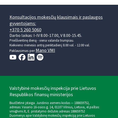
Konsultacijos mokesčių klausimais ir paslaugos
gyventojams:
+370 5 260 5060
Darbo laikas: I-IV 8.00-17.00, V 8.00-15.45.
Prieššventinę dieną - viena valanda trumpiau.
Kiekvieno mėnesio antrą penktadienį 8.00 val. - 12.00 val.
Mano VMI
Paklausimas per
Valstybinė mokesčių inspekcija prie Lietuvos
Respublikos finansų ministerijos
Biudžetinė įstaiga. Juridinio asmens kodas — 188659752,
adresas: Vasario 16-osios g. 14, 01107 Vilnius, Lietuva, el.paštas:
vmi@vmi.lt
, E. pristatymo dėžutės adresas 188659752
Duomenys apie Valstybinę mokesčių inspekciją prie Lietuvos