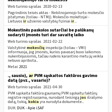
Web turinio sąrašas
2020-02-13
Pagrindinis teisės aktas - Nekilnojamojo turto mokesčio
įstatymas (toliau - NTMĮ). Mokesčio mokėtojai -
Lietuvos
ir
užsienio valstybių fiziniai
ir
...
Mokestinės paskolos sutarčiai be palūkanų
sudaryti įmonės turi dar savaitę laiko
Web turinio sąrašas
2021-02-22
Valstybinė
mokesčių
inspekcija (toliau – VMI)
informuoja, jog įmonės, kurios pavasarį buvo laikomos
nukentėjusiomis, tačiau rudens karantino metu jų veikla
nebuvo apribota...
Metai:
2021
., sausio),
ar
PVM sąskaitos faktūros gavimo
datą (pvz., vasario)?
Web turinio sąrašas
2021-04-30
PVM sąskaita faktūra gaunamų PVM sąskaitų faktūrų
registre registruojama, nurodant teisingą
jos
išrašymo
datą, tokią,
kokia
yra nurodyta dokumente...
DUK:
DUK - Apie i.SAF