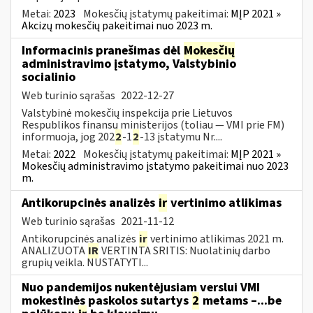
Metai:
2023
Mokesčių įstatymų pakeitimai:
MĮP 2021 »
Akcizų mokesčių pakeitimai nuo 2023 m.
Informacinis pranešimas dėl
Mokesčių
administravimo įstatymo, Valstybinio
socialinio
Web turinio sąrašas
2022-12-27
Valstybinė mokesčių inspekcija prie Lietuvos
Respublikos finansų ministerijos (toliau — VMI prie FM)
informuoja, jog 202
2
-1
2
-13 įstatymu Nr....
Metai:
2022
Mokesčių įstatymų pakeitimai:
MĮP 2021 »
Mokesčių administravimo įstatymo pakeitimai nuo 2023
m.
Antikorupcinės analizės
ir
vertinimo atlikimas
Web turinio sąrašas
2021-11-12
Antikorupcinės analizės
ir
vertinimo atlikimas 2021 m.
ANALIZUOTA
IR
VERTINTA SRITIS: Nuolatinių darbo
grupių veikla. NUSTATYTI...
Nuo pandemijos nukentėjusiam verslui VMI
mokestinės paskolos sutartys
2
metams –...be