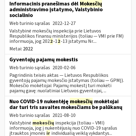
Informacinis pranešimas dėl
Mokesčių
administravimo įstatymo, Valstybinio
socialinio
Web turinio sąrašas
2022-12-27
Valstybinė mokesčių inspekcija prie Lietuvos
Respublikos finansų ministerijos (toliau — VMI prie FM)
informuoja, jog 202
2
-1
2
-13 įstatymu Nr....
Metai:
2022
Gyventojų pajamų mokestis
Web turinio sąrašas
2020-02-06
Pagrindinis teisės aktas — Lietuvos Respublikos
gyventojų pajamų mokesčio įstatymas (toliau — GPMĮ).
Mokesčio mokėtojai: Pajamų mokestį turi mokėti
pajamų gavę: nuolatiniai Lietuvos gyventojai, ...
Nuo COVID-19 nukentėję
mokesčių
mokėtojai
dar turi tris savaites mokesčiams be palūkanų
Web turinio sąrašas
2021-08-10
Valstybinė
mokesčių
inspekcija (toliau – VMI)
informuoja, jog į nukentėjusių nuo COVID-19 sąrašus
įtrauktos įmonės
ir
individualią veiklą vykdantys...