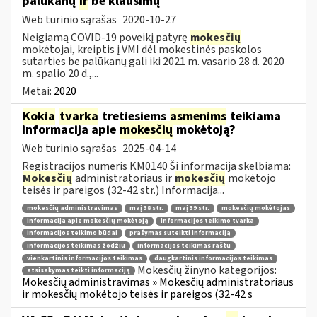
palūkanų
ir
be klausimų
Web turinio sąrašas
2020-10-27
Neigiamą COVID-19 poveikį patyrę
mokesčių
mokėtojai, kreiptis į VMI dėl mokestinės paskolos
sutarties be palūkanų gali iki 2021 m. vasario 28 d. 2020
m. spalio 20 d.,...
Metai:
2020
Kokia
tvarka
tretiesiems
asmenims
teikiama
informacija apie
mokesčių
mokėtoją?
Web turinio sąrašas
2025-04-14
Registracijos numeris KM0140 Ši informacija skelbiama:
Mokesčių
administratoriaus ir
mokesčių
mokėtojo
teisės ir pareigos (32-42 str.) Informacija...
mokesčių administravimas
maį 38 str.
maį 39 str.
mokesčių mokėtojas
informacija apie mokesčių mokėtoją
informacijos teikimo tvarka
informacijos teikimo būdai
prašymas suteikti informaciją
informacijos teikimas žodžiu
informacijos teikimas raštu
vienkartinis informacijos teikimas
daugkartinis informacijos teikimas
Mokesčių žinyno kategorijos:
atsisakymas teikti informaciją
Mokesčių administravimas » Mokesčių administratoriaus
ir mokesčių mokėtojo teisės ir pareigos (32-42 s