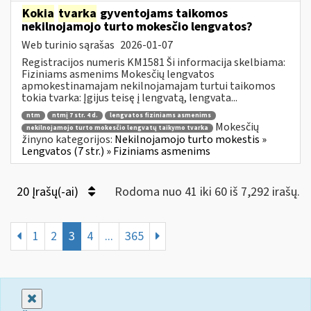
Kokia
tvarka
gyventojams taikomos
nekilnojamojo turto mokesčio lengvatos?
Web turinio sąrašas
2026-01-07
Registracijos numeris KM1581 Ši informacija skelbiama:
Fiziniams asmenims Mokesčių lengvatos
apmokestinamajam nekilnojamajam turtui taikomos
tokia tvarka: Įgijus teisę į lengvatą, lengvata...
ntm
ntmį 7 str. 4 d.
lengvatos fiziniams asmenims
Mokesčių
nekilnojamojo turto mokesčio lengvatų taikymo tvarka
žinyno kategorijos:
Nekilnojamojo turto mokestis »
Lengvatos (7 str.) » Fiziniams asmenims
20 Įrašų(-ai)
Rodoma nuo 41 iki 60 iš 7,292 irašų.
1
2
3
4
...
365
Uždaryti