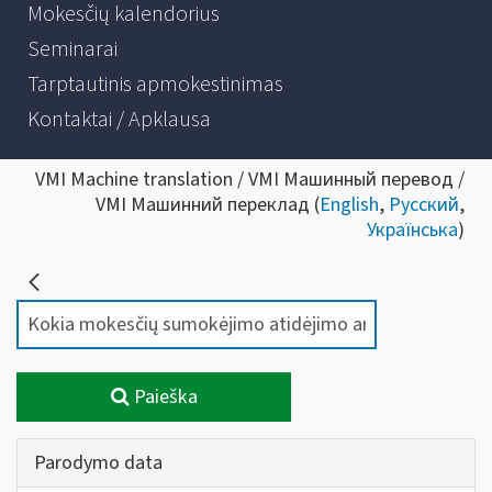
Mokesčių kalendorius
Seminarai
Tarptautinis apmokestinimas
Kontaktai / Apklausa
VMI Machine translation / VMI Машинный перевод /
VMI Машинний переклад (
English
,
Русский
,
Українська
)
Paieška
Parodymo data