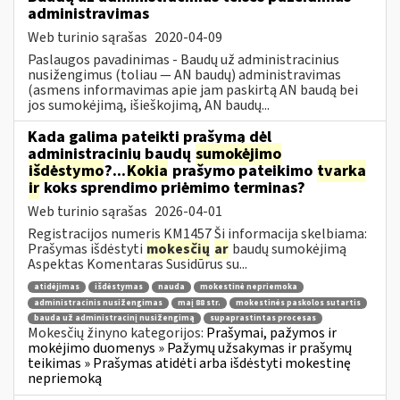
administravimas
Web turinio sąrašas
2020-04-09
Paslaugos pavadinimas - Baudų už administracinius
nusižengimus (toliau — AN baudų) administravimas
(asmens informavimas apie jam paskirtą AN baudą bei
jos sumokėjimą, išieškojimą, AN baudų...
Kada galima pateikti prašymą dėl
administracinių baudų
sumokėjimo
išdėstymo
?...
Kokia
prašymo pateikimo
tvarka
ir
koks sprendimo priėmimo terminas?
Web turinio sąrašas
2026-04-01
Registracijos numeris KM1457 Ši informacija skelbiama:
Prašymas išdėstyti
mokesčių
ar
baudų sumokėjimą
Aspektas Komentaras Susidūrus su...
atidėjimas
išdėstymas
nauda
mokestinė nepriemoka
administracinis nusižengimas
maį 88 str.
mokestinės paskolos sutartis
bauda už administracinį nusižengimą
supaprastintas procesas
Mokesčių žinyno kategorijos:
Prašymai, pažymos ir
mokėjimo duomenys » Pažymų užsakymas ir prašymų
teikimas » Prašymas atidėti arba išdėstyti mokestinę
nepriemoką