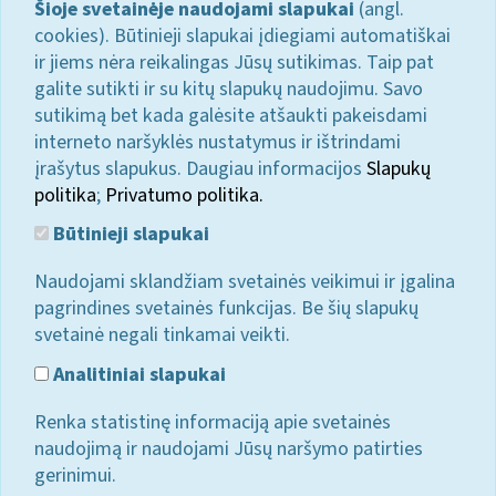
Šioje svetainėje naudojami slapukai
(angl.
cookies). Būtinieji slapukai įdiegiami automatiškai
ir jiems nėra reikalingas Jūsų sutikimas. Taip pat
galite sutikti ir su kitų slapukų naudojimu. Savo
sutikimą bet kada galėsite atšaukti pakeisdami
interneto naršyklės nustatymus ir ištrindami
įrašytus slapukus. Daugiau informacijos
Slapukų
politika
;
Privatumo politika.
Būtinieji slapukai
Naudojami sklandžiam svetainės veikimui ir įgalina
pagrindines svetainės funkcijas. Be šių slapukų
svetainė negali tinkamai veikti.
Analitiniai slapukai
Renka statistinę informaciją apie svetainės
naudojimą ir naudojami Jūsų naršymo patirties
gerinimui.