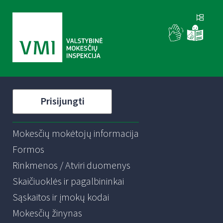
Prisijungti
Mokesčių mokėtojų informacija
Formos
Rinkmenos / Atviri duomenys
Skaičiuoklės ir pagalbininkai
Sąskaitos ir įmokų kodai
Mokesčių žinynas