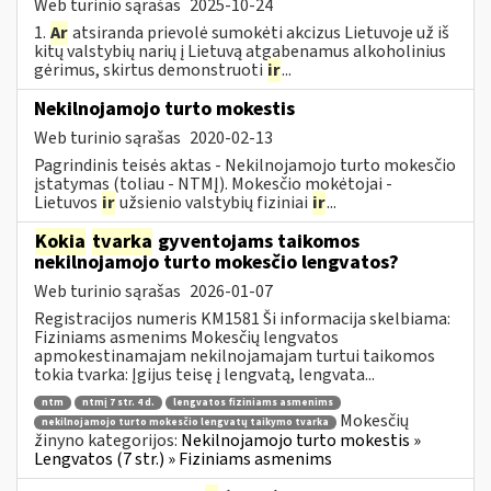
Web turinio sąrašas
2025-10-24
1.
Ar
atsiranda prievolė sumokėti akcizus Lietuvoje už iš
kitų valstybių narių į Lietuvą atgabenamus alkoholinius
gėrimus, skirtus demonstruoti
ir
...
Nekilnojamojo turto mokestis
Web turinio sąrašas
2020-02-13
Pagrindinis teisės aktas - Nekilnojamojo turto mokesčio
įstatymas (toliau - NTMĮ). Mokesčio mokėtojai -
Lietuvos
ir
užsienio valstybių fiziniai
ir
...
Kokia
tvarka
gyventojams taikomos
nekilnojamojo turto mokesčio lengvatos?
Web turinio sąrašas
2026-01-07
Registracijos numeris KM1581 Ši informacija skelbiama:
Fiziniams asmenims Mokesčių lengvatos
apmokestinamajam nekilnojamajam turtui taikomos
tokia tvarka: Įgijus teisę į lengvatą, lengvata...
ntm
ntmį 7 str. 4 d.
lengvatos fiziniams asmenims
Mokesčių
nekilnojamojo turto mokesčio lengvatų taikymo tvarka
žinyno kategorijos:
Nekilnojamojo turto mokestis »
Lengvatos (7 str.) » Fiziniams asmenims