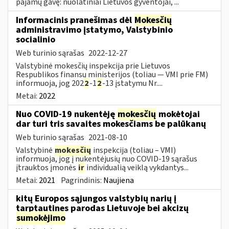
pajamų gavę: nuolatiniai Lietuvos gyventojai, ...
Informacinis pranešimas dėl
Mokesčių
administravimo įstatymo, Valstybinio
socialinio
Web turinio sąrašas
2022-12-27
Valstybinė mokesčių inspekcija prie Lietuvos
Respublikos finansų ministerijos (toliau — VMI prie FM)
informuoja, jog 202
2
-1
2
-13 įstatymu Nr....
Metai:
2022
Nuo COVID-19 nukentėję
mokesčių
mokėtojai
dar turi tris savaites mokesčiams be palūkanų
Web turinio sąrašas
2021-08-10
Valstybinė
mokesčių
inspekcija (toliau – VMI)
informuoja, jog į nukentėjusių nuo COVID-19 sąrašus
įtrauktos įmonės
ir
individualią veiklą vykdantys...
Metai:
2021
Pagrindinis:
Naujiena
kitų Europos sąjungos valstybių narių į
tarptautines parodas Lietuvoje bei akcizų
sumokėjimo