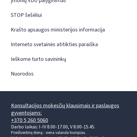
Įmonių VDU palyginimas
STOP šešėliui
Krašto apsaugos ministerijos informacija
Interneto svetainės atitikties paraiška
Ieškome turto savininkų
Nuorodos
Konsultacijos mokesčių klausimais ir paslaugos
gyventojams:
+370 5 260 5060
Darbo laikas: I-IV 8.00-17.00, V 8.00-15.45.
Prieššventinę dieną - viena valanda trumpiau.