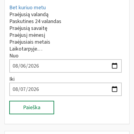
Bet kuriuo metu
Praėjusią valandą
Paskutines 24 valandas
Praėjusią savaitę
Praėjusį mėnesį
Praėjusiais metais
Laikotarpyje…
Nuo
Iki
Paieška