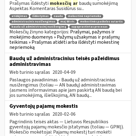
Prašymas išdėstyti
mokesčių
ar
baudų sumokėjimą
Aspektas Komentaras Susidūrus su...
atidėjimas
išdėstymas
nauda
mokestinė nepriemoka
administracinis nusižengimas
maį 88 str.
mokestinės paskolos sutartis
bauda už administracinį nusižengimą
supaprastintas procesas
Mokesčių žinyno kategorijos:
Prašymai, pažymos ir
mokėjimo duomenys » Pažymų užsakymas ir prašymų
teikimas » Prašymas atidėti arba išdėstyti mokestinę
nepriemoką
Baudų už administracinius teisės pažeidimus
administravimas
Web turinio sąrašas
2020-04-09
Paslaugos pavadinimas - Baudų už administracinius
nusižengimus (toliau — AN baudų) administravimas
(asmens informavimas apie jam paskirtą AN baudą bei
jos sumokėjimą, išieškojimą, AN baudų...
Gyventojų pajamų mokestis
Web turinio sąrašas
2020-02-06
Pagrindinis teisės aktas — Lietuvos Respublikos
gyventojų pajamų mokesčio įstatymas (toliau — GPMĮ).
Mokesčio mokėtojai: Pajamų mokestį turi mokėti