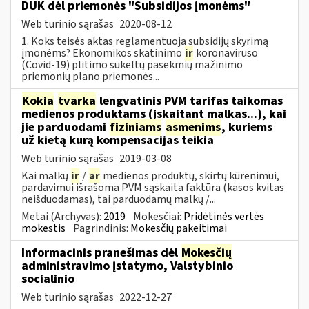
DUK dėl priemonės "Subsidijos įmonėms"
Web turinio sąrašas
2020-08-12
1. Koks teisės aktas reglamentuoja subsidijų skyrimą
įmonėms? Ekonomikos skatinimo
ir
koronaviruso
(Covid-19) plitimo sukeltų pasekmių mažinimo
priemonių plano priemonės...
Kokia
tvarka
lengvatinis PVM tarifas taikomas
medienos produktams (įskaitant malkas...), kai
jie parduodami
fiziniams
asmenims
, kuriems
už kietą kurą kompensacijas teikia
Web turinio sąrašas
2019-03-08
Kai malkų
ir
/
ar
medienos produktų, skirtų kūrenimui,
pardavimui išrašoma PVM sąskaita faktūra (kasos kvitas
neišduodamas), tai parduodamų malkų /...
Metai (Archyvas):
2019
Mokesčiai:
Pridėtinės vertės
mokestis
Pagrindinis:
Mokesčių pakeitimai
Informacinis pranešimas dėl
Mokesčių
administravimo įstatymo, Valstybinio
socialinio
Web turinio sąrašas
2022-12-27