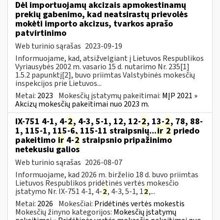
Dėl importuojamų akcizais apmokestinamų
prekių gabenimo, kad neatsirastų prievolės
mokėti importo akcizus, tvarkos aprašo
patvirtinimo
Web turinio sąrašas
2023-09-19
Informuojame, kad, atsižvelgiant į Lietuvos Respublikos
Vyriausybės 2002 m. vasario 15 d. nutarimo Nr. 235[1]
1.5.2 papunktį[2], buvo priimtas Valstybinės mokesčių
inspekcijos prie Lietuvos...
Metai:
2023
Mokesčių įstatymų pakeitimai:
MĮP 2021 »
Akcizų mokesčių pakeitimai nuo 2023 m.
IX-751 4-1, 4-
2
, 4-3, 5-1, 12, 12-
2
, 13-
2
, 78, 88-
1, 115-1, 115-6, 115-11 straipsnių...
ir
2
priedo
pakeitimo
ir
4-
2
straipsnio pripažinimo
netekusiu galios
Web turinio sąrašas
2026-08-07
Informuojame, kad 2026 m. birželio 18 d. buvo priimtas
Lietuvos Respublikos pridėtinės vertės mokesčio
įstatymo Nr. IX-751 4-1, 4-
2
, 4-3, 5-1, 1
2
,...
Metai:
2026
Mokesčiai:
Pridėtinės vertės mokestis
Mokesčių žinyno kategorijos:
Mokesčių įstatymų