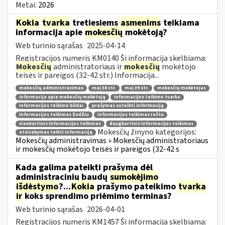
Metai:
2026
Kokia
tvarka
tretiesiems
asmenims
teikiama
informacija apie
mokesčių
mokėtoją?
Web turinio sąrašas
2025-04-14
Registracijos numeris KM0140 Ši informacija skelbiama:
Mokesčių
administratoriaus ir
mokesčių
mokėtojo
teisės ir pareigos (32-42 str.) Informacija...
mokesčių administravimas
maį 38 str.
maį 39 str.
mokesčių mokėtojas
informacija apie mokesčių mokėtoją
informacijos teikimo tvarka
informacijos teikimo būdai
prašymas suteikti informaciją
informacijos teikimas žodžiu
informacijos teikimas raštu
vienkartinis informacijos teikimas
daugkartinis informacijos teikimas
Mokesčių žinyno kategorijos:
atsisakymas teikti informaciją
Mokesčių administravimas » Mokesčių administratoriaus
ir mokesčių mokėtojo teisės ir pareigos (32-42 s
Kada galima pateikti prašymą dėl
administracinių baudų
sumokėjimo
išdėstymo
?...
Kokia
prašymo pateikimo
tvarka
ir
koks sprendimo priėmimo terminas?
Web turinio sąrašas
2026-04-01
Registracijos numeris KM1457 Ši informacija skelbiama: