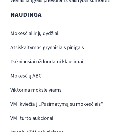
Vienas langelis prievolėms valstybei sumokėti
NAUDINGA
Mokesčiai ir jų dydžiai
Atsiskaitymas grynaisiais pinigais
Dažniausiai užduodami klausimai
Mokesčių ABC
Viktorina moksleiviams
VMI kviečia į „Pasimatymą su mokesčiais“
VMI turto aukcionai