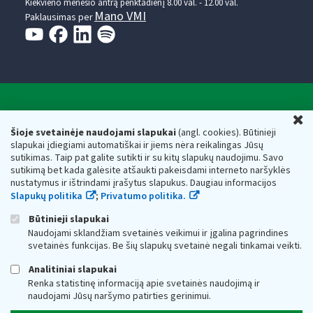
Kiekvieno mėnesio antrą penktadienį 8.00 val. - 12.00 val.
Mano VMI
Paklausimas per
Valstybinė mokesčių inspekcija prie Lietuvos
U
Respublikos finansų ministerijos
Šioje svetainėje naudojami slapukai
(angl. cookies). Būtinieji
slapukai įdiegiami automatiškai ir jiems nėra reikalingas Jūsų
Biudžetinė įstaiga. Juridinio asmens kodas — 188659752,
sutikimas. Taip pat galite sutikti ir su kitų slapukų naudojimu. Savo
adresas: Vasario 16-osios g. 14, 01107 Vilnius, Lietuva, el.paštas:
sutikimą bet kada galėsite atšaukti pakeisdami interneto naršyklės
vmi@vmi.lt
, E. pristatymo dėžutės adresas 188659752
nustatymus ir ištrindami įrašytus slapukus. Daugiau informacijos
Duomenys apie Valstybinę mokesčių inspekciją prie Lietuvos
Slapukų politika
;
Privatumo politika.
Respublikos finansų ministerijos kaupiami ir saugomi Juridinių
asmenų registre
Būtinieji slapukai
Naudojami sklandžiam svetainės veikimui ir įgalina pagrindines
svetainės funkcijas. Be šių slapukų svetainė negali tinkamai veikti.
Analitiniai slapukai
Renka statistinę informaciją apie svetainės naudojimą ir
naudojami Jūsų naršymo patirties gerinimui.