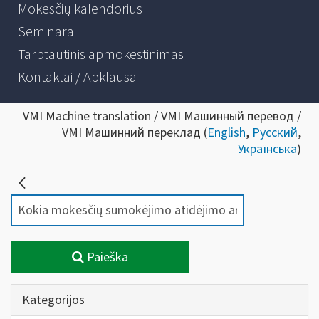
Mokesčių kalendorius
Seminarai
Tarptautinis apmokestinimas
Kontaktai / Apklausa
VMI Machine translation / VMI Машинный перевод /
VMI Машинний переклад (
English
,
Русский
,
Українська
)
Paieška
Kategorijos