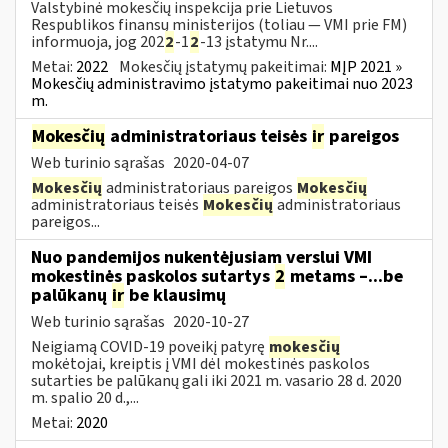
Valstybinė mokesčių inspekcija prie Lietuvos
Respublikos finansų ministerijos (toliau — VMI prie FM)
informuoja, jog 202
2
-1
2
-13 įstatymu Nr....
Metai:
2022
Mokesčių įstatymų pakeitimai:
MĮP 2021 »
Mokesčių administravimo įstatymo pakeitimai nuo 2023
m.
Mokesčių
administratoriaus teisės
ir
pareigos
Web turinio sąrašas
2020-04-07
Mokesčių
administratoriaus pareigos
Mokesčių
administratoriaus teisės
Mokesčių
administratoriaus
pareigos...
Nuo pandemijos nukentėjusiam verslui VMI
mokestinės paskolos sutartys
2
metams –...be
palūkanų
ir
be klausimų
Web turinio sąrašas
2020-10-27
Neigiamą COVID-19 poveikį patyrę
mokesčių
mokėtojai, kreiptis į VMI dėl mokestinės paskolos
sutarties be palūkanų gali iki 2021 m. vasario 28 d. 2020
m. spalio 20 d.,...
Metai:
2020