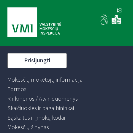
Prisijungti
Mokesčių mokėtojų informacija
Formos
Rinkmenos / Atviri duomenys
Skaičiuoklės ir pagalbininkai
Sąskaitos ir įmokų kodai
Mokesčių žinynas