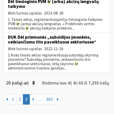
Dėl tiesioginio PVM
ir
(arba) akcizų lengvatų
taikymo
Web turinio sąrašas
2023-08-28
1. Teisės aktai, reglamentuojantys tiesioginio taikymo
PVM
ir
(arba) akcizų lengvatas. • Pridėtinės vertės
mokesčio
ir
akcizų taikymo prekėms...
DUK Dėl priemonės „subsidijos įmonėms,
veikiančioms itin paveiktuose sektoriuose“
Web turinio sąrašas
2022-11-16
1.Koks teisės aktas reglamentuoja subsidijų skyrimą
įmonėms? Subsidijų įmonėms, veikiančioms itin
paveiktuose sektoriuose, lėšų skyrimo
ir
administravimo tvarkos aprašas...
20 Įrašų(-ai)
Rodoma nuo 41 iki 60 iš 7,293 irašų.
1
2
3
4
...
365