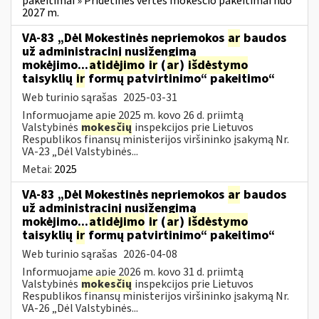
pakeitimai » Pridėtinės vertės mokesčio pakeitimai nuo
2027 m.
VA-83 „Dėl Mokestinės nepriemokos
ar
baudos
už administracinį nusižengimą
mokėjimo...
atidėjimo
ir
(
ar
)
išdėstymo
taisyklių
ir
formų patvirtinimo“ pakeitimo“
Web turinio sąrašas
2025-03-31
Informuojame apie 2025 m. kovo 26 d. priimtą
Valstybinės
mokesčių
inspekcijos prie Lietuvos
Respublikos finansų ministerijos viršininko įsakymą Nr.
VA-23 „Dėl Valstybinės...
Metai:
2025
VA-83 „Dėl Mokestinės nepriemokos
ar
baudos
už administracinį nusižengimą
mokėjimo...
atidėjimo
ir
(
ar
)
išdėstymo
taisyklių
ir
formų patvirtinimo“ pakeitimo“
Web turinio sąrašas
2026-04-08
Informuojame apie 2026 m. kovo 31 d. priimtą
Valstybinės
mokesčių
inspekcijos prie Lietuvos
Respublikos finansų ministerijos viršininko įsakymą Nr.
VA-26 „Dėl Valstybinės...