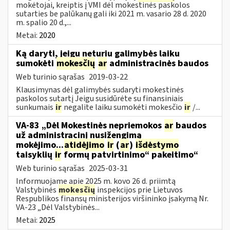
mokėtojai, kreiptis į VMI dėl mokestinės paskolos
sutarties be palūkanų gali iki 2021 m. vasario 28 d. 2020
m. spalio 20 d.,...
Metai:
2020
Ką daryti, jeigu neturiu galimybės laiku
sumokėti
mokesčių
ar
administracinės baudos
Web turinio sąrašas
2019-03-22
Klausimynas dėl galimybės sudaryti mokestinės
paskolos sutartį Jeigu susidūrėte su finansiniais
sunkumais
ir
negalite laiku sumokėti mokesčio
ir
/...
VA-83 „Dėl Mokestinės nepriemokos
ar
baudos
už administracinį nusižengimą
mokėjimo...
atidėjimo
ir
(
ar
)
išdėstymo
taisyklių
ir
formų patvirtinimo“ pakeitimo“
Web turinio sąrašas
2025-03-31
Informuojame apie 2025 m. kovo 26 d. priimtą
Valstybinės
mokesčių
inspekcijos prie Lietuvos
Respublikos finansų ministerijos viršininko įsakymą Nr.
VA-23 „Dėl Valstybinės...
Metai:
2025