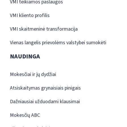
VMI teikiamos paslaugos
VMI kliento profilis
VMI skaitmeninė transformacija
Vienas langelis prievolėms valstybei sumokėti
NAUDINGA
Mokesčiai ir jų dydžiai
Atsiskaitymas grynaisiais pinigais
Dažniausiai užduodami klausimai
Mokesčių ABC