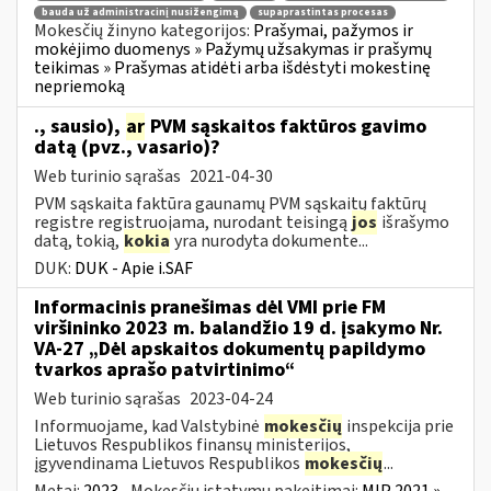
bauda už administracinį nusižengimą
supaprastintas procesas
Mokesčių žinyno kategorijos:
Prašymai, pažymos ir
mokėjimo duomenys » Pažymų užsakymas ir prašymų
teikimas » Prašymas atidėti arba išdėstyti mokestinę
nepriemoką
., sausio),
ar
PVM sąskaitos faktūros gavimo
datą (pvz., vasario)?
Web turinio sąrašas
2021-04-30
PVM sąskaita faktūra gaunamų PVM sąskaitų faktūrų
registre registruojama, nurodant teisingą
jos
išrašymo
datą, tokią,
kokia
yra nurodyta dokumente...
DUK:
DUK - Apie i.SAF
Informacinis pranešimas dėl VMI prie FM
viršininko 2023 m. balandžio 19 d. įsakymo Nr.
VA-27 „Dėl apskaitos dokumentų papildymo
tvarkos aprašo patvirtinimo“
Web turinio sąrašas
2023-04-24
Informuojame, kad Valstybinė
mokesčių
inspekcija prie
Lietuvos Respublikos finansų ministerijos,
įgyvendinama Lietuvos Respublikos
mokesčių
...
Metai:
2023
Mokesčių įstatymų pakeitimai:
MĮP 2021 »