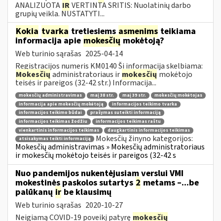
ANALIZUOTA
IR
VERTINTA SRITIS: Nuolatinių darbo
grupių veikla. NUSTATYTI...
Kokia
tvarka
tretiesiems
asmenims
teikiama
informacija apie
mokesčių
mokėtoją?
Web turinio sąrašas
2025-04-14
Registracijos numeris KM0140 Ši informacija skelbiama:
Mokesčių
administratoriaus ir
mokesčių
mokėtojo
teisės ir pareigos (32-42 str.) Informacija...
mokesčių administravimas
maį 38 str.
maį 39 str.
mokesčių mokėtojas
informacija apie mokesčių mokėtoją
informacijos teikimo tvarka
informacijos teikimo būdai
prašymas suteikti informaciją
informacijos teikimas žodžiu
informacijos teikimas raštu
vienkartinis informacijos teikimas
daugkartinis informacijos teikimas
Mokesčių žinyno kategorijos:
atsisakymas teikti informaciją
Mokesčių administravimas » Mokesčių administratoriaus
ir mokesčių mokėtojo teisės ir pareigos (32-42 s
Nuo pandemijos nukentėjusiam verslui VMI
mokestinės paskolos sutartys
2
metams –...be
palūkanų
ir
be klausimų
Web turinio sąrašas
2020-10-27
Neigiamą COVID-19 poveikį patyrę
mokesčių