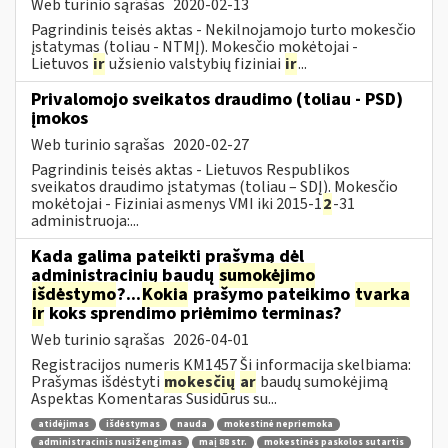
Web turinio sąrašas
2020-02-13
Pagrindinis teisės aktas - Nekilnojamojo turto mokesčio
įstatymas (toliau - NTMĮ). Mokesčio mokėtojai -
Lietuvos
ir
užsienio valstybių fiziniai
ir
...
Privalomojo sveikatos draudimo (toliau - PSD)
įmokos
Web turinio sąrašas
2020-02-27
Pagrindinis teisės aktas - Lietuvos Respublikos
sveikatos draudimo įstatymas (toliau – SDĮ). Mokesčio
mokėtojai - Fiziniai asmenys VMI iki 2015-1
2
-31
administruoja:...
Kada galima pateikti prašymą dėl
administracinių baudų
sumokėjimo
išdėstymo
?...
Kokia
prašymo pateikimo
tvarka
ir
koks sprendimo priėmimo terminas?
Web turinio sąrašas
2026-04-01
Registracijos numeris KM1457 Ši informacija skelbiama:
Prašymas išdėstyti
mokesčių
ar
baudų sumokėjimą
Aspektas Komentaras Susidūrus su...
atidėjimas
išdėstymas
nauda
mokestinė nepriemoka
administracinis nusižengimas
maį 88 str.
mokestinės paskolos sutartis