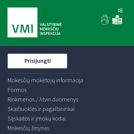
Prisijungti
Mokesčių mokėtojų informacija
Formos
Rinkmenos / Atviri duomenys
Skaičiuoklės ir pagalbininkai
Sąskaitos ir įmokų kodai
Mokesčių žinynas