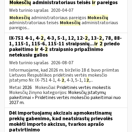
Mokesčių
administratoriaus teisės
ir
pareigos
Web turinio sąrašas
2020-04-07
Mokesčių
administratoriaus pareigos
Mokesčių
administratoriaus teisės
Mokesčių
administratoriaus
pareigos...
IX-751 4-1, 4-
2
, 4-3, 5-1, 12, 12-
2
, 13-
2
, 78, 88-
1, 115-1, 115-6, 115-11 straipsnių...
ir
2
priedo
pakeitimo
ir
4-
2
straipsnio pripažinimo
netekusiu galios
Web turinio sąrašas
2026-08-07
Informuojame, kad 2026 m. birželio 18 d. buvo priimtas
Lietuvos Respublikos pridėtinės vertės mokesčio
įstatymo Nr. IX-751 4-1, 4-
2
, 4-3, 5-1, 1
2
,...
Metai:
2026
Mokesčiai:
Pridėtinės vertės mokestis
Mokesčių žinyno kategorijos:
Mokesčių įstatymų
pakeitimai » Pridėtinės vertės mokesčio pakeitimai nuo
2027 m.
Dėl importuojamų akcizais apmokestinamų
prekių gabenimo, kad neatsirastų prievolės
mokėti importo akcizus, tvarkos aprašo
patvirtinimo