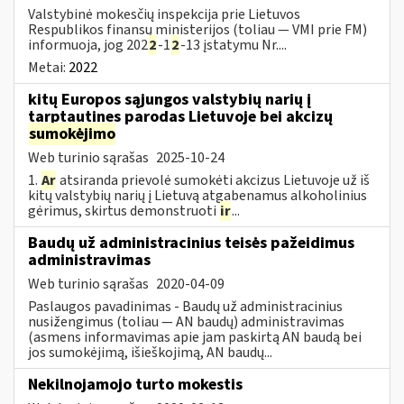
Valstybinė mokesčių inspekcija prie Lietuvos
Respublikos finansų ministerijos (toliau — VMI prie FM)
informuoja, jog 202
2
-1
2
-13 įstatymu Nr....
Metai:
2022
kitų Europos sąjungos valstybių narių į
tarptautines parodas Lietuvoje bei akcizų
sumokėjimo
Web turinio sąrašas
2025-10-24
1.
Ar
atsiranda prievolė sumokėti akcizus Lietuvoje už iš
kitų valstybių narių į Lietuvą atgabenamus alkoholinius
gėrimus, skirtus demonstruoti
ir
...
Baudų už administracinius teisės pažeidimus
administravimas
Web turinio sąrašas
2020-04-09
Paslaugos pavadinimas - Baudų už administracinius
nusižengimus (toliau — AN baudų) administravimas
(asmens informavimas apie jam paskirtą AN baudą bei
jos sumokėjimą, išieškojimą, AN baudų...
Nekilnojamojo turto mokestis