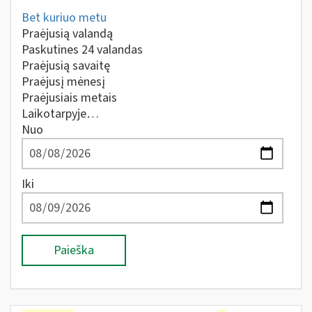
Bet kuriuo metu
Praėjusią valandą
Paskutines 24 valandas
Praėjusią savaitę
Praėjusį mėnesį
Praėjusiais metais
Laikotarpyje…
Nuo
Iki
Paieška