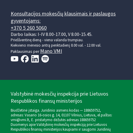
Konsultacijos mokesčių klausimais ir paslaugos
gyventojams:
+370 5 260 5060
Darbo laikas: I-IV 8.00-17.00, V 8.00-15.45.
Prieššventinę dieną - viena valanda trumpiau.
Kiekvieno mėnesio antrą penktadienį 8.00 val. - 12.00 val.
Mano VMI
Paklausimas per
Valstybinė mokesčių inspekcija prie Lietuvos
Respublikos finansų ministerijos
Biudžetinė įstaiga. Juridinio asmens kodas — 188659752,
adresas: Vasario 16-osios g. 14, 01107 Vilnius, Lietuva, el.paštas:
vmi@vmi.lt
, E. pristatymo dėžutės adresas 188659752
Duomenys apie Valstybinę mokesčių inspekciją prie Lietuvos
Respublikos finansų ministerijos kaupiami ir saugomi Juridinių