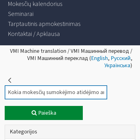
Mokesčių kalendorius
Seminarai
Tarptautinis apmokestinimas
Kontaktai / Apklausa
VMI Machine translation / VMI Машинный перевод /
VMI Машинний переклад (
English
,
Русский
,
Українська
)
Paieška
Kategorijos