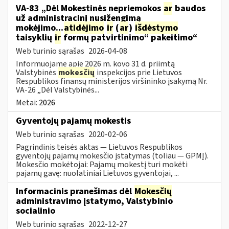
VA-83 „Dėl Mokestinės nepriemokos
ar
baudos
už administracinį nusižengimą
mokėjimo...
atidėjimo
ir
(
ar
)
išdėstymo
taisyklių
ir
formų patvirtinimo“ pakeitimo“
Web turinio sąrašas
2026-04-08
Informuojame apie 2026 m. kovo 31 d. priimtą
Valstybinės
mokesčių
inspekcijos prie Lietuvos
Respublikos finansų ministerijos viršininko įsakymą Nr.
VA-26 „Dėl Valstybinės...
Metai:
2026
Gyventojų pajamų mokestis
Web turinio sąrašas
2020-02-06
Pagrindinis teisės aktas — Lietuvos Respublikos
gyventojų pajamų mokesčio įstatymas (toliau — GPMĮ).
Mokesčio mokėtojai: Pajamų mokestį turi mokėti
pajamų gavę: nuolatiniai Lietuvos gyventojai, ...
Informacinis pranešimas dėl
Mokesčių
administravimo įstatymo, Valstybinio
socialinio
Web turinio sąrašas
2022-12-27