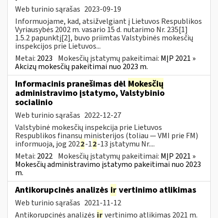
Web turinio sąrašas
2023-09-19
Informuojame, kad, atsižvelgiant į Lietuvos Respublikos
Vyriausybės 2002 m. vasario 15 d. nutarimo Nr. 235[1]
1.5.2 papunktį[2], buvo priimtas Valstybinės mokesčių
inspekcijos prie Lietuvos...
Metai:
2023
Mokesčių įstatymų pakeitimai:
MĮP 2021 »
Akcizų mokesčių pakeitimai nuo 2023 m.
Informacinis pranešimas dėl
Mokesčių
administravimo įstatymo, Valstybinio
socialinio
Web turinio sąrašas
2022-12-27
Valstybinė mokesčių inspekcija prie Lietuvos
Respublikos finansų ministerijos (toliau — VMI prie FM)
informuoja, jog 202
2
-1
2
-13 įstatymu Nr....
Metai:
2022
Mokesčių įstatymų pakeitimai:
MĮP 2021 »
Mokesčių administravimo įstatymo pakeitimai nuo 2023
m.
Antikorupcinės analizės
ir
vertinimo atlikimas
Web turinio sąrašas
2021-11-12
Antikorupcinės analizės
ir
vertinimo atlikimas 2021 m.