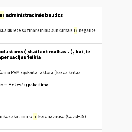
ar
administracinės baudos
susidūrėte su finansiniais sunkumais
ir
negalite
duktams (įskaitant malkas...), kai jie
mpensacijas teikia
šoma PVM sąskaita faktūra (kasos kvitas
nis:
Mokesčių pakeitimai
omikos skatinimo
ir
koronaviruso (Covid-19)