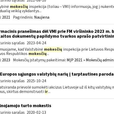
urinio sąrašas
2021-08-10
ybinė
mokesčių
inspekcija (toliau – VMI) informuoja, jog į nuken
dualią veiklą vykdantys...
:
2021
Pagrindinis:
Naujiena
rmacinis pranešimas dėl VMI prie FM viršininko 2023 m. 
aitos dokumentų papildymo tvarkos aprašo patvirtini
urinio sąrašas
2023-04-24
muojame, kad Valstybinė
mokesčių
inspekcija prie Lietuvos Resp
vos Respublikos
mokesčių
...
:
2023
Mokesčių įstatymų pakeitimai:
MĮP 2021 » Mokesčių admin
 Europos sąjungos valstybių narių į tarptautines paroda
urinio sąrašas
2025-10-24
atsiranda prievolė sumokėti akcizus Lietuvoje už iš kitų valstybių
us, skirtus demonstruoti
ir
...
lnojamojo turto mokestis
urinio sąrašas
2020-02-13