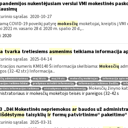
pandemijos nukentėjusiam verslui VMI mokestinės pask
lausimų
urinio sąrašas
2020-10-27
amą COVID-19 poveikį patyrę
mokesčių
mokėtojai, kreiptis į VMI
ki 2021 m. vasario 28 d. 2020 m. spalio 20 d.,...
:
2020
ia
tvarka
tretiesiems
asmenims
teikiama informacija a
urinio sąrašas
2025-04-14
tracijos numeris KM0140 Ši informacija skelbiama:
Mokesčių
admi
gos (32-42 str.) Informacija...
čių administravimas
maį 38 str.
maį 39 str.
mokesčių mokėtojas
informacija apie 
acijos teikimo būdai
prašymas suteikti informaciją
informacijos teikimas žodžiu
inf
Mokesčių žinyno kat
rtinis informacijos teikimas
atsisakymas teikti informaciją
istratoriaus ir mokesčių mokėtojo teisės ir pareigos (32-42 s
3 „Dėl Mokestinės nepriemokos
ar
baudos už administra
išdėstymo
taisyklių
ir
formų patvirtinimo“ pakeitimo“
urinio sąrašas
2025-03-31