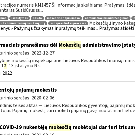
tracijos numeris KM1457 Ši informacija skelbiama: Prašymas išdė
taras Susidūrus su...
jimas
išdėstymas
nauda
mokestinė nepriemoka
administracinis nusižengimas
m
Mokesčių žinyno kateg
 už administracinį nusižengimą
supaprastintas procesas
nys » Pažymų užsakymas ir prašymų teikimas » Prašymas atidėti
rmacinis pranešimas dėl
Mokesčių
administravimo įstaty
urinio sąrašas
2022-12-27
ybinė mokesčių inspekcija prie Lietuvos Respublikos finansų minist
-1
2
-13 įstatymu Nr....
:
2022
ntojų pajamų mokestis
urinio sąrašas
2020-02-06
ndinis teisės aktas — Lietuvos Respublikos gyventojų pajamų mok
ojai: Pajamų mokestį turi mokėti pajamų gavę: nuolatiniai Lietuvos
COVID-19 nukentėję
mokesčių
mokėtojai dar turi tris s