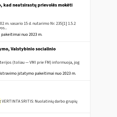
 kad neatsirastų prievolės mokėti
 m. vasario 15 d. nutarimo Nr. 235[1] 1.5.2
s...
 pakeitimai nuo 2023 m.
mo, Valstybinio socialinio
erijos (toliau — VMI prie FM) informuoja, jog
istravimo įstatymo pakeitimai nuo 2023 m.
R
VERTINTA SRITIS: Nuolatinių darbo grupių