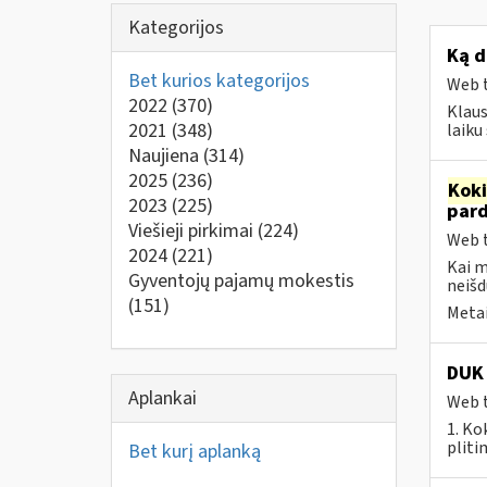
Kategorijos
Ką d
Bet kurios kategorijos
Web t
2022
(370)
Klaus
2021
(348)
laik
Naujiena
(314)
2025
(236)
Kok
2023
(225)
par
Viešieji pirkimai
(224)
Web t
2024
(221)
Kai 
Gyventojų pajamų mokestis
neišd
(151)
Metai
DUK 
Aplankai
Web t
1. Ko
pliti
Bet kurį aplanką