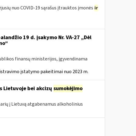
tėjusių nuo COVID-19 sąrašus įtrauktos įmonės
ir
balandžio 19 d. įsakymo Nr. VA-27 „Dėl
mo“
ublikos finansų ministerijos, įgyvendinama
istravimo įstatymo pakeitimai nuo 2023 m.
s Lietuvoje bei akcizų
sumokėjimo
 narių į Lietuvą atgabenamus alkoholinius