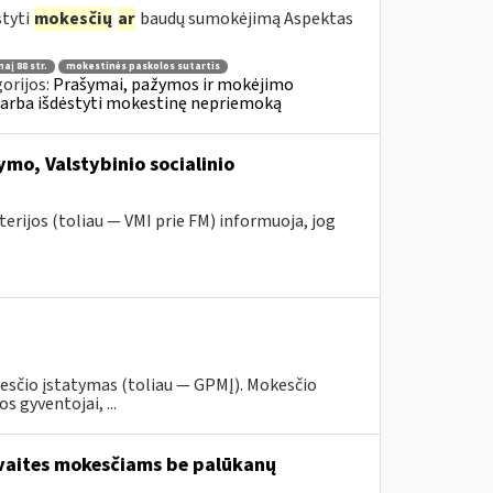
styti
mokesčių
ar
baudų sumokėjimą Aspektas
aį 88 str.
mokestinės paskolos sutartis
orijos:
Prašymai, pažymos ir mokėjimo
 arba išdėstyti mokestinę nepriemoką
mo, Valstybinio socialinio
erijos (toliau — VMI prie FM) informuoja, jog
esčio įstatymas (toliau — GPMĮ). Mokesčio
 gyventojai, ...
avaites mokesčiams be palūkanų