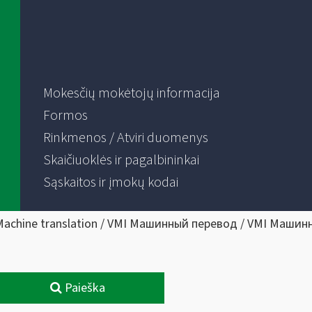
Mokesčių mokėtojų informacija
Formos
Rinkmenos / Atviri duomenys
Skaičiuoklės ir pagalbininkai
Sąskaitos ir įmokų kodai
Machine translation / VMI Машинный перевод / VMI Машин
Paieška