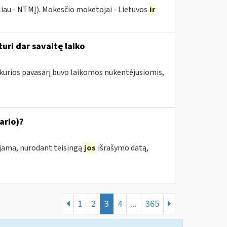
liau - NTMĮ). Mokesčio mokėtojai - Lietuvos
ir
uri dar savaitę laiko
 kurios pavasarį buvo laikomos nukentėjusiomis,
ario)?
ojama, nurodant teisingą
jos
išrašymo datą,
1
2
3
4
...
365