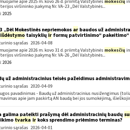
muojame apie 2025 m. kovo 26 d. priimtą Valstybinės
mokesčių
in
terijos viršininko įsakymą Nr. VA-23 „Dėl Valstybinės...
:
2025
3 „Dėl Mokestinės nepriemokos
ar
baudos už administra
išdėstymo
taisyklių
ir
formų patvirtinimo“ pakeitimo“
urinio sąrašas
2026-04-08
muojame apie 2026 m. kovo 31 d. priimtą Valstybinės
mokesčių
in
terijos viršininko įsakymą Nr. VA-26 „Dėl Valstybinės...
:
2026
ų už administracinius teisės pažeidimus administravim
urinio sąrašas
2020-04-09
ugos pavadinimas - Baudų už administracinius nusižengimus (tol
mavimas apie jam paskirtą AN baudą bei jos sumokėjimą, išieškojim
 galima pateikti prašymą dėl administracinių baudų
su
eikimo
tvarka
ir
koks sprendimo priėmimo terminas?
urinio sąrašas
2026-04-01