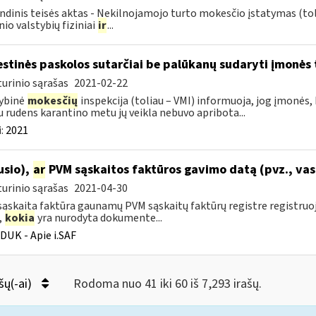
ndinis teisės aktas - Nekilnojamojo turto mokesčio įstatymas (to
nio valstybių fiziniai
ir
...
stinės paskolos sutarčiai be palūkanų sudaryti įmonės t
urinio sąrašas
2021-02-22
ybinė
mokesčių
inspekcija (toliau – VMI) informuoja, jog įmonės,
u rudens karantino metu jų veikla nebuvo apribota...
:
2021
ausio),
ar
PVM sąskaitos faktūros gavimo datą (pvz., vas
urinio sąrašas
2021-04-30
ąskaita faktūra gaunamų PVM sąskaitų faktūrų registre registru
,
kokia
yra nurodyta dokumente...
DUK - Apie i.SAF
šų(-ai)
Rodoma nuo 41 iki 60 iš 7,293 irašų.