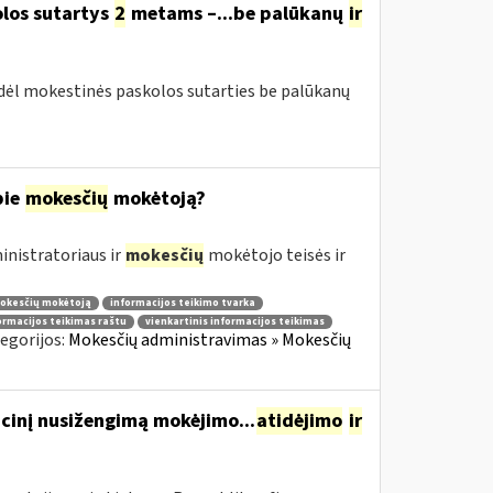
olos sutartys
2
metams –...be palūkanų
ir
 dėl mokestinės paskolos sutarties be palūkanų
pie
mokesčių
mokėtoją?
nistratoriaus ir
mokesčių
mokėtojo teisės ir
mokesčių mokėtoją
informacijos teikimo tvarka
ormacijos teikimas raštu
vienkartinis informacijos teikimas
egorijos:
Mokesčių administravimas » Mokesčių
cinį nusižengimą mokėjimo...
atidėjimo
ir