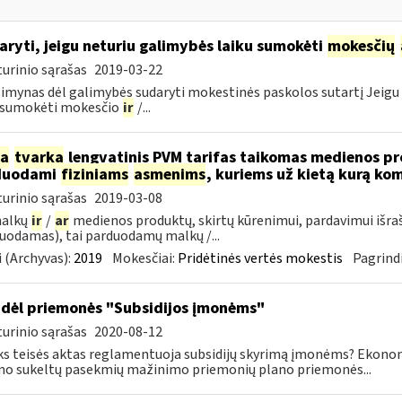
aryti, jeigu neturiu galimybės laiku sumokėti
mokesčių
urinio sąrašas
2019-03-22
imynas dėl galimybės sudaryti mokestinės paskolos sutartį Jeigu 
u sumokėti mokesčio
ir
/...
ia
tvarka
lengvatinis PVM tarifas taikomas medienos pro
duodami
fiziniams
asmenims
, kuriems už kietą kurą ko
urinio sąrašas
2019-03-08
malkų
ir
/
ar
medienos produktų, skirtų kūrenimui, pardavimui išra
uodamas), tai parduodamų malkų /...
 (Archyvas):
2019
Mokesčiai:
Pridėtinės vertės mokestis
Pagrindi
dėl priemonės "Subsidijos įmonėms"
urinio sąrašas
2020-08-12
ks teisės aktas reglamentuoja subsidijų skyrimą įmonėms? Ekon
mo sukeltų pasekmių mažinimo priemonių plano priemonės...