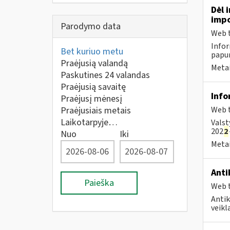
Dėl 
impo
Parodymo data
Web t
Infor
Bet kuriuo metu
papun
Praėjusią valandą
Metai
Paskutines 24 valandas
Praėjusią savaitę
Info
Praėjusį mėnesį
Praėjusiais metais
Web t
Laikotarpyje…
Valst
202
2
Nuo
Iki
Metai
Anti
Paieška
Web t
Antik
veikl