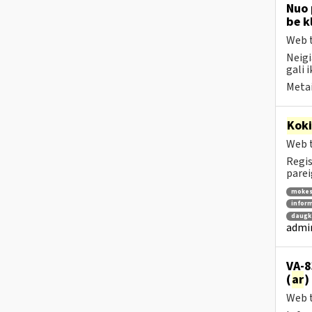
Nuo 
be k
Web t
Neigi
gali i
Metai
Kok
Web t
Regis
parei
mokes
inform
daugka
admin
VA-8
(
ar
)
Web t