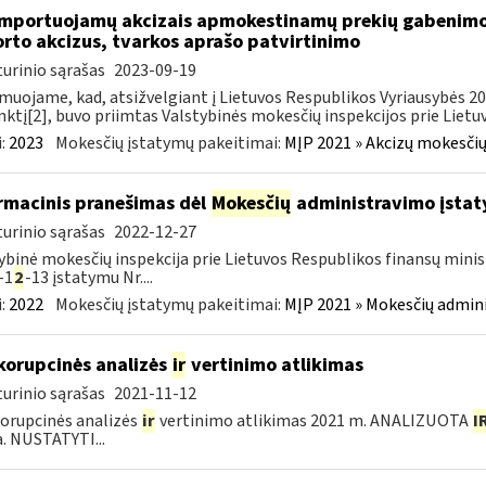
importuojamų akcizais apmokestinamų prekių gabenimo,
rto akcizus, tvarkos aprašo patvirtinimo
urinio sąrašas
2023-09-19
muojame, kad, atsižvelgiant į Lietuvos Respublikos Vyriausybės 2002
ktį[2], buvo priimtas Valstybinės mokesčių inspekcijos prie Lietuvo
:
2023
Mokesčių įstatymų pakeitimai:
MĮP 2021 » Akcizų mokesčių
rmacinis pranešimas dėl
Mokesčių
administravimo įstaty
urinio sąrašas
2022-12-27
ybinė mokesčių inspekcija prie Lietuvos Respublikos finansų minist
-1
2
-13 įstatymu Nr....
:
2022
Mokesčių įstatymų pakeitimai:
MĮP 2021 » Mokesčių admin
korupcinės analizės
ir
vertinimo atlikimas
urinio sąrašas
2021-11-12
orupcinės analizės
ir
vertinimo atlikimas 2021 m. ANALIZUOTA
I
a. NUSTATYTI...