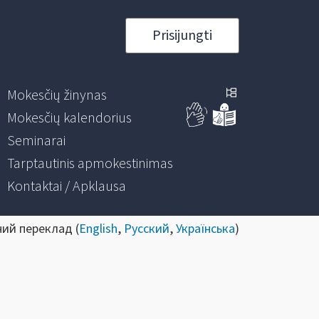
Prisijungti
Mokesčių žinynas
Mokesčių kalendorius
Seminarai
Tarptautinis apmokestinimas
Kontaktai / Apklausa
ний переклад (
English
,
Русский
,
Українська
)