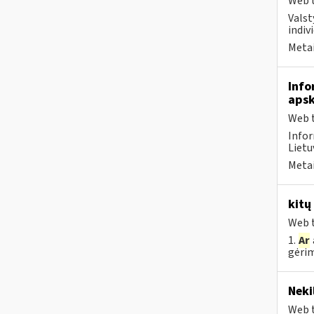
Web t
Valst
indivi
Metai
Info
apsk
Web t
Infor
Lietu
Metai
kitų
Web t
1.
Ar
gėrim
Neki
Web t