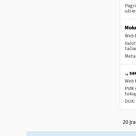
Pagri
užsie
Moke
Web t
Valst
tačia
Metai
., s
Web t
PVM s
tokią
DUK:
20 Įra