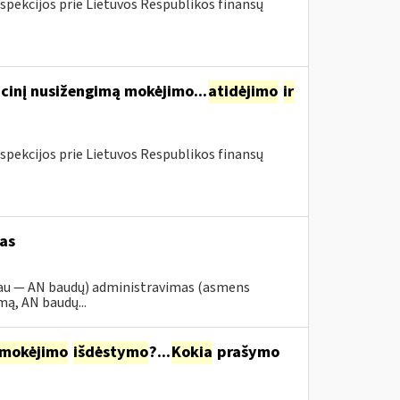
spekcijos prie Lietuvos Respublikos finansų
cinį nusižengimą mokėjimo...
atidėjimo
ir
spekcijos prie Lietuvos Respublikos finansų
as
iau — AN baudų) administravimas (asmens
ą, AN baudų...
mokėjimo
išdėstymo
?...
Kokia
prašymo