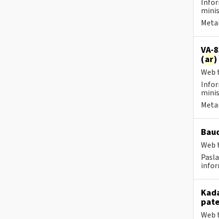
Infor
minis
Metai
VA-8
(
ar
)
Web t
Infor
minis
Metai
Baud
Web t
Pasla
infor
Kada
pat
Web t