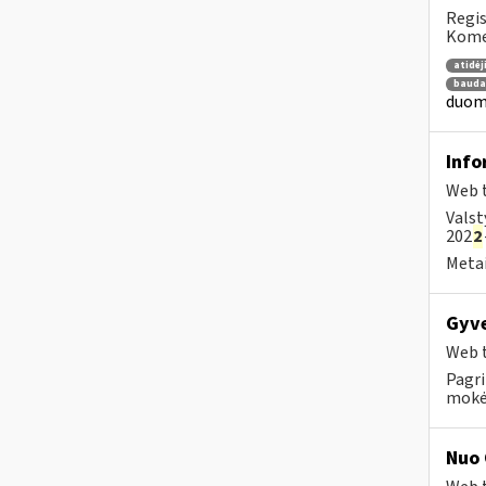
Regis
Komen
atidė
bauda
duome
Info
Web t
Valst
202
2
Metai
Gyve
Web t
Pagri
mokėt
Nuo 