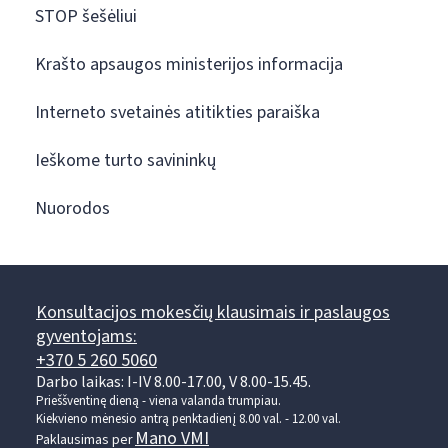
STOP šešėliui
Krašto apsaugos ministerijos informacija
Interneto svetainės atitikties paraiška
Ieškome turto savininkų
Nuorodos
Konsultacijos mokesčių klausimais ir paslaugos
gyventojams:
+370 5 260 5060
Darbo laikas: I-IV 8.00-17.00, V 8.00-15.45.
Prieššventinę dieną - viena valanda trumpiau.
Kiekvieno mėnesio antrą penktadienį 8.00 val. - 12.00 val.
Mano VMI
Paklausimas per