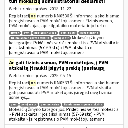
turi
mokesčių
administratoriui deklaruoti
Web turinio sąrašas
2018-11-22
Registraci
jos
numeris KM0536 Ši informacija skelbiama:
Įsiregistravusio PVM mokėtoju asmens Fizinis asmuo,
PVM mokėtojas, apie ilgalaikio materialiojo turto...
fr0457
pvm
ilgalaikis turtas
pvmį 58 str
pvm atskaita
Mokesčių žinyno
fizinio asmens pvm atskaita
pvmį 61 str
kategorijos:
Pridėtinės vertės mokestis » PVM atskaita ir
jos tikslinimas (57-69 str.) » PVM atskaita »
Įsiregistravusio PVM mokėtoju asmens
Ar
gali fizinis asmuo, PVM mokėtojas, į PVM
atskaitą įtraukti įsigytų prekių (paslaugų
Web turinio sąrašas
2025-05-15
Registraci
jos
numeris KM0533 Ši informacija skelbiama:
Įsiregistravusio PVM mokėtoju asmens PVM atskaita
gali pasinaudoti PVM mokėtojais įsiregistravę fiziniai
asmenys,...
pvm
pvmį 58 str
pvm atskaita
fizinio asmens pvm atskaita
Mokesčių žinyno kategorijos:
Pridėtinės vertės mokestis
» PVM atskaita ir jos tikslinimas (57-69 str.) » PVM
atskaita » Įsiregistravusio PVM mokėtoju asmens