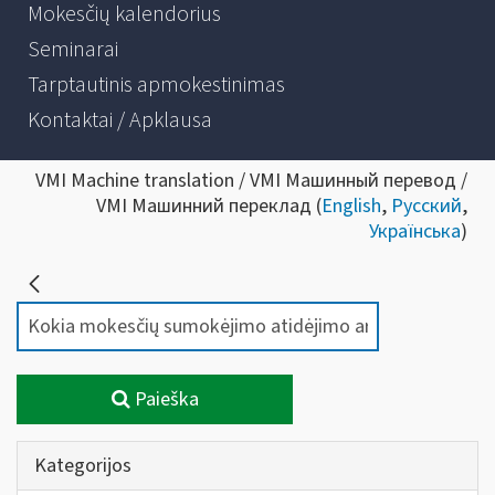
Mokesčių kalendorius
Seminarai
Tarptautinis apmokestinimas
Kontaktai / Apklausa
VMI Machine translation / VMI Машинный перевод /
VMI Машинний переклад (
English
,
Русский
,
Українська
)
Paieška
Kategorijos