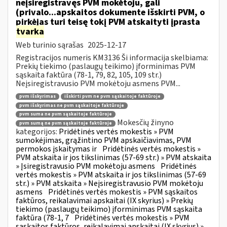
neįsiregistravęs PVM mokėtoju, gali
(privalo...apskaitos dokumente išskirti PVM, o
pirkėjas turi teisę tokį PVM atskaityti įprasta
tvarka
Web turinio sąrašas
2025-12-17
Registracijos numeris KM3136 Ši informacija skelbiama:
Prekių tiekimo (paslaugų teikimo) įforminimas PVM
sąskaita faktūra (78-1, 79, 82, 105, 109 str.)
Neįsiregistravusio PVM mokėtoju asmens PVM...
pvm išskyrimas
išskirti pvm ne pvm sąskaitoje faktūroje
pvm išskyrimas ne pvm sąskaitoje faktūroje
pvm suma ne pvm sąskaitoje faktūroje
Mokesčių žinyno
pvm sumą ne pvm sąskaitoje faktūroje
kategorijos:
Pridėtinės vertės mokestis » PVM
sumokėjimas, grąžintino PVM apskaičiavimas, PVM
permokos įskaitymas ir
Pridėtinės vertės mokestis »
PVM atskaita ir jos tikslinimas (57-69 str.) » PVM atskaita
» Įsiregistravusio PVM mokėtoju asmens
Pridėtinės
vertės mokestis » PVM atskaita ir jos tikslinimas (57-69
str.) » PVM atskaita » Neįsiregistravusio PVM mokėtoju
asmens
Pridėtinės vertės mokestis » PVM sąskaitos
faktūros, reikalavimai apskaitai (IX skyrius) » Prekių
tiekimo (paslaugų teikimo) įforminimas PVM sąskaita
faktūra (78-1, 7
Pridėtinės vertės mokestis » PVM
sąskaitos faktūros, reikalavimai apskaitai (IX skyrius) »