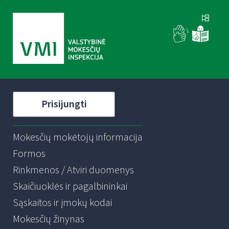
Prisijungti
Mokesčių mokėtojų informacija
Formos
Rinkmenos / Atviri duomenys
Skaičiuoklės ir pagalbininkai
Sąskaitos ir įmokų kodai
Mokesčių žinynas