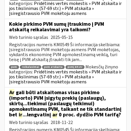
kategorijos:
Pridėtinės vertės mokestis » PVM atskaita ir
jos tikslinimas (57-69 str.) » PVM atskaita »
Įsiregistravusio PVM mokėtoju asmens
Kokie pirkimo PVM sumų įtraukimo į PVM
atskaitą reikalavimai yra taikomi?
Web turinio sąrašas
2025-05-15
Registracijos numeris KM0549 Ši informacija skelbiama:
Įsiregistravusio PVM mokėtoju asmens PVM mokėtojas,
vykdantis ekonominę PVM apmokestinamą veiklą, turi
teisę į PVM atskaitą įtraukti tik jam...
Mokesčių žinyno
pvm
reikalavimai
pvm atskaita
pvmį 64 str
kategorijos:
Pridėtinės vertės mokestis » PVM atskaita ir
jos tikslinimas (57-69 str.) » PVM atskaita »
Įsiregistravusio PVM mokėtoju asmens
Ar
gali būti atskaitomas visas pirkimo
(importo) PVM įsigytų prekių (paslaugų),
skirtų...tiekimui (paslaugų teikimui)
apmokestinamų PVM, taikant ne tik standartinį
bet
ir
...lengvatinį
ar
0 proc. dydžio PVM tarifą?
Web turinio sąrašas
2018-11-22
Registracijos numeris KM0545 Ši informacija skelbiama: