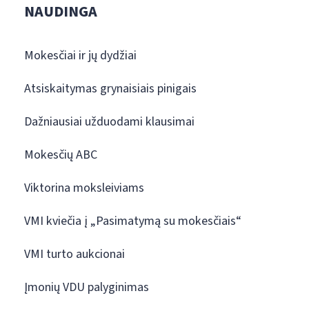
NAUDINGA
Mokesčiai ir jų dydžiai
Atsiskaitymas grynaisiais pinigais
Dažniausiai užduodami klausimai
Mokesčių ABC
Viktorina moksleiviams
VMI kviečia į „Pasimatymą su mokesčiais“
VMI turto aukcionai
Įmonių VDU palyginimas