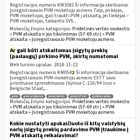
Registracijos numeris KM3581 Ši informacija skelbiama:
Įsiregistravusio PVM mokėtoju asmens Taip, pirkėjas,
PVM mokėtojas, gali traukti PVM į atskaitą, jei tiekėjas –
PVM mokėtojas, taikantis SVS...
Mokesčių žinyno kategorijos:
Pridėtinės vertės mokestis
» PVM atskaita ir jos tikslinimas (57-69 str.) » PVM
atskaita » Įsiregistravusio PVM mokėtoju asmens
Ar
gali būti atskaitomas įsigytų prekių
(paslaugų) pirkimo PVM, skirtų numatomai
Web turinio sąrašas
2018-11-22
Registracijos numeris KM054
2
Ši informacija skelbiama:
Įsiregistravusio PVM mokėtoju asmens ESTT savo
priimtuose sprendimuose (bylose C-110/94 Inzo v
Belgische Staat,...
pvm
pvm atskaita
pvmį 58 str.
pvmį 57 str.
pirkimo pvm.
Mokesčių žinyno kategorijos:
Pridėtinės vertės mokestis
» PVM atskaita ir jos tikslinimas (57-69 str.) » PVM
atskaita » Įsiregistravusio PVM mokėtoju asmens
Kokie nustatyti apskaičiuoto iš kitų valstybių
narių įsigytų prekių pardavimo PVM įtraukimo į
PVM atskaitą reikalavimai?