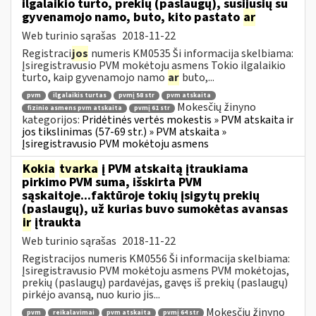
ilgalaikio turto, prekių (paslaugų), susijusių su
gyvenamojo namo, buto, kito pastato
ar
Web turinio sąrašas
2018-11-22
Registraci
jos
numeris KM0535 Ši informacija skelbiama:
Įsiregistravusio PVM mokėtoju asmens Tokio ilgalaikio
turto, kaip gyvenamojo namo
ar
buto,...
pvm
ilgalaikis turtas
pvmį 58 str
pvm atskaita
Mokesčių žinyno
fizinio asmens pvm atskaita
pvmį 61 str
kategorijos:
Pridėtinės vertės mokestis » PVM atskaita ir
jos tikslinimas (57-69 str.) » PVM atskaita »
Įsiregistravusio PVM mokėtoju asmens
Kokia
tvarka
į PVM atskaitą įtraukiama
pirkimo PVM suma, išskirta PVM
sąskaitoje...faktūroje tokių įsigytų prekių
(paslaugų), už kurias buvo sumokėtas avansas
ir
įtraukta
Web turinio sąrašas
2018-11-22
Registracijos numeris KM0556 Ši informacija skelbiama:
Įsiregistravusio PVM mokėtoju asmens PVM mokėtojas,
prekių (paslaugų) pardavėjas, gavęs iš prekių (paslaugų)
pirkėjo avansą, nuo kurio jis...
Mokesčių žinyno
pvm
reikalavimai
pvm atskaita
pvmį 64 str