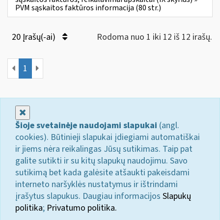
PVM sąskaitos faktūros informacija (80 str.)
20 Įrašų(-ai)
Rodoma nuo 1 iki 12 iš 12 irašų.
1
Uždaryti
Šioje svetainėje naudojami slapukai
(angl.
cookies). Būtinieji slapukai įdiegiami automatiškai
ir jiems nėra reikalingas Jūsų sutikimas. Taip pat
galite sutikti ir su kitų slapukų naudojimu. Savo
sutikimą bet kada galėsite atšaukti pakeisdami
interneto naršyklės nustatymus ir ištrindami
įrašytus slapukus. Daugiau informacijos
Slapukų
politika
;
Privatumo politika.