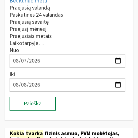
Bet kuriuo metu
Praėjusią valandą
Paskutines 24 valandas
Praėjusią savaitę
Praėjusį mėnesį
Praėjusiais metais
Laikotarpyje…
Nuo
Iki
Paieška
Kokia
tvarka
fizinis asmuo, PVM mokėtojas,