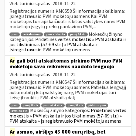
Web turinio sąrašas
2018-11-22
Registracijos numeris KM0558 Ši informacija skelbiama:
Įsiregistravusio PVM mokėtoju asmens Kai PVM
mokėtojas turi apskaičiuoti iš kitos valstybės narės PVM
mokėtojo įsigytų prekių pardavimo PVM,...
Mokesčių žinyno
pvm
reikalavimai
pvm atskaita
pvmį 64 str
kategorijos:
Pridėtinės vertės mokestis » PVM atskaita ir
jos tikslinimas (57-69 str.) » PVM atskaita »
Įsiregistravusio PVM mokėtoju asmens
Ar
gali būti atskaitomas pirkimo PVM nuo PVM
mokėtojo savo reikmėms naudoto lengvojo
Web turinio sąrašas
2018-11-22
Registracijos numeris KM0547 Ši informacija skelbiama:
Įsiregistravusio PVM mokėtoju asmens Patiekus lengvąjį
automobilį į kitą valstybę narę, PVM mokėtojas turi
teisę įtraukti į PVM atskaitą dalį...
pvm
pvmį 58 str
pvm atskaita
pvmį 57 str
pirkimo pvm
Mokesčių žinyno kategorijos:
Pridėtinės vertės
pvmį 67 str
mokestis » PVM atskaita ir jos tikslinimas (57-69 str.) »
PVM atskaita » Įsiregistravusio PVM mokėtoju asmens
Ar
asmuo, viršijęs 45 000 eurų ribą, bet