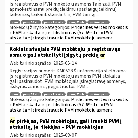
Įsiregistravusio PVM mokėtoju asmens Taip gali. PVM
apmokestinamu prekių tiekimu (paslaugų teikimu)
laikomas, taikant standartinį PVM tarifą,...
pvm
pvmį 58 str
pvm atskaita
pvmį 57 str
pirkimo pvm
Mokesčių žinyno kategorijos:
Pridėtinės vertės mokestis
» PVM atskaita ir jos tikslinimas (57-69 str.) » PVM
atskaita » Įsiregistravusio PVM mokėtoju asmens
Kokiais atvejais PVM mokėtoju įsiregistravęs
asmuo gali atskaityti įsigytų prekių
ar
Web turinio sąrašas
2025-05-14
Registracijos numeris KM0538 Ši informacija skelbiama:
Įsiregistravusio PVM mokėtoju asmens PVM atskaita
gali pasinaudoti PVM mokėtojais įsiregistravę asmenys,
išskyrus: asmenis, įregistruotus PVM...
pvm
pvmį 58 str
pvm atskaita
pvmį 57 str
pirkimo pvm
Mokesčių žinyno kategorijos:
Pridėtinės vertės mokestis
» PVM atskaita ir jos tikslinimas (57-69 str.) » PVM
atskaita » Įsiregistravusio PVM mokėtoju asmens
Ar
pirkėjas, PVM mokėtojas, gali traukti PVM į
atskaitą, jei tiekėjas – PVM mokėtojas
Web turinio sąrašas
2025-08-07