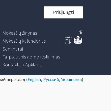
Prisijungti
Mokesčių žinynas
Mokesčių kalendorius
Seminarai
Tarptautinis apmokestinimas
Kontaktai / Apklausa
ний переклад (
English
,
Русский
,
Українська
)