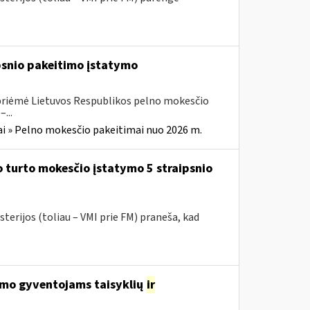
ipsnio pakeitimo įstatymo
 priėmė Lietuvos Respublikos pelno mokesčio
...
i » Pelno mokesčio pakeitimai nuo 2026 m.
 turto mokesčio įstatymo 5 straipsnio
terijos (toliau – VMI prie FM) praneša, kad
avimo gyventojams taisyklių
ir