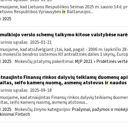
muojame, kad Lietuvos Respublikos Seimas 2025 m. sausio 14 d. pr
ietuvos Respublikos Vyriausybės
ir
Baltarusijos...
:
2025
smulkiojo verslo schemų taikymo kitose valstybėse narė
urinio sąrašas
2025-01-21
muojame, kad atsižvelgiant į tai, kad, pagal: - 2006 m. lapkričio 2
s mokesčio bendros sistemos XII antraštinės dalies 1 skyrių, Europo
:
2025
Mokesčių įstatymų pakeitimai:
MĮP 2021 » Pridėtinės vert
atnaujinto Finansų rinkos dalyvių teikiamų duomenų ap
aitas, seifo kamerų nuomą, asmenų atstovus
ir
naudos 
urinio sąrašas
2025-09-18
muojame, kad atnaujintas Finansų rinkos dalyvių teikiamų duomen
itas, seifo kamerų nuomą, asmenų atstovus...
:
2025
Mokesčių žinyno kategorijos:
Prašymai, pažymos ir mokėj
kinimai Fintech