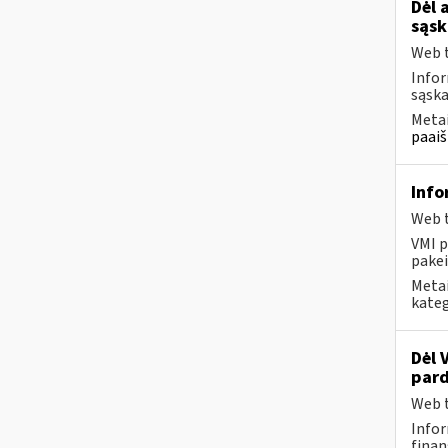
Dėl 
sąsk
Web t
Infor
sąska
Metai
paaiš
Info
Web t
VMI p
pakei
Metai
kateg
Dėl 
pard
Web t
Infor
finan