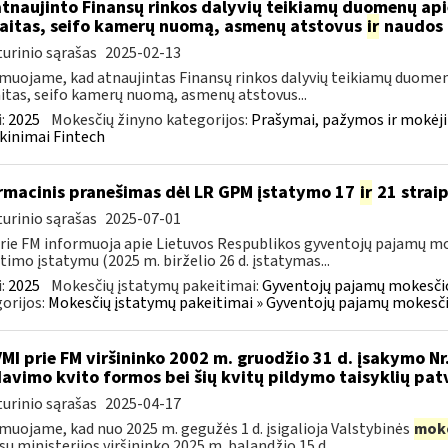
atnaujinto Finansų rinkos dalyvių teikiamų duomenų ap
aitas, seifo kamerų nuomą, asmenų atstovus
ir
naudos 
urinio sąrašas
2025-02-13
muojame, kad atnaujintas Finansų rinkos dalyvių teikiamų duomen
itas, seifo kamerų nuomą, asmenų atstovus...
:
2025
Mokesčių žinyno kategorijos:
Prašymai, pažymos ir mokėj
kinimai Fintech
rmacinis pranešimas dėl LR GPM įstatymo 17
ir
21 strai
urinio sąrašas
2025-07-01
rie FM informuoja apie Lietuvos Respublikos gyventojų pajamų mo
timo įstatymu (2025 m. birželio 26 d. įstatymas...
:
2025
Mokesčių įstatymų pakeitimai:
Gyventojų pajamų mokesčio
orijos:
Mokesčių įstatymų pakeitimai » Gyventojų pajamų mokesči
VMI prie FM viršininko 2002 m. gruodžio 31 d. įsakymo Nr
avimo kvito formos bei šių kvitų pildymo taisyklių pat
urinio sąrašas
2025-04-17
muojame, kad nuo 2025 m. gegužės 1 d. įsigalioja Valstybinės
mok
sų ministerijos viršininko 2025 m. balandžio 15 d....