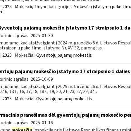
:
2025
Mokesčių žinyno kategorijos:
Mokesčių įstatymų pakeitima
m.
Gyventojų pajamų mokesčio įstatymo 17 straipsnio 1 da
urinio sąrašas
2025-01-30
muojame, kad atsižvelgiant į 2024 m. gruodžio 5 d. Lietuvos Res
straipsnių pakeitimo įstatymą Nr. XV-32, parengtas...
:
2025
Mokesčiai:
Gyventojų pajamų mokestis
ntojų pajamų mokesčio įstatymo 17 straipsnio 1 dalies 
urinio sąrašas
2025-10-09
muojame, kad atsižvelgiant į 2025 m. birželio 26 d. Lietuvos Res
7 6, 131 , 16, 17, 18, 182 , 19, 20, 21, 23, 27, 29, 34...
:
2025
Mokesčiai:
Gyventojų pajamų mokestis
rmacinis pranešimas dėl gyventojų pajamų mokesčio pe
urinio sąrašas
2025-01-16
ybinė
mokesčių
inspekcija prie Lietuvos Respublikos finansų mini