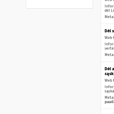
Infor
dėl L
Metai
Dėl 
Web t
Infor
vertė
Metai
Dėl 
sąsk
Web t
Infor
sąska
Metai
paaiš