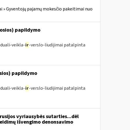
i » Gyventojų pajamų mokesčio pakeitimai nuo
posios) papildymo
duali-veikla-
ir
-verslo-liudijimai patalpinta
osios) papildymo
duali-veikla-
ir
-verslo-liudijimai patalpinta
usijos vyriausybės sutarties...dėl
žeidimų išvengimo denonsavimo