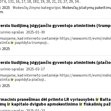
7 6, 131, 16, 17, 18, 182, 19, 20, 21, 23, 27, 29, 34...
:
2025
Mokesčių žinyno kategorijos:
Mokesčių įstatymų pakeitima
m.
verslo liudijimą įsigyjančio gyventojo atmintinės (trum
urinio sąrašas
2025-01-30
muojame, kad interneto svetainėje https://www.vmi.lt/evmi/indivi
slinta
ir
papildyta trumpoji...
:
2025
verslo liudijimą įsigyjančio gyventojo atmintinės (plači
urinio sąrašas
2025-03-17
muojame, kad interneto svetainėje https://www.vmi.lt/evmi/indivi
slinta
ir
papildyta plačioji...
:
2025
rmacinis pranešimas dėl priimto LR vyriausybės
ir
Baltar
amų
ir
kapitalo dvigubo apmokestinimo
ir
fiskalinių pa
urinio sąrašas
2025-01-23