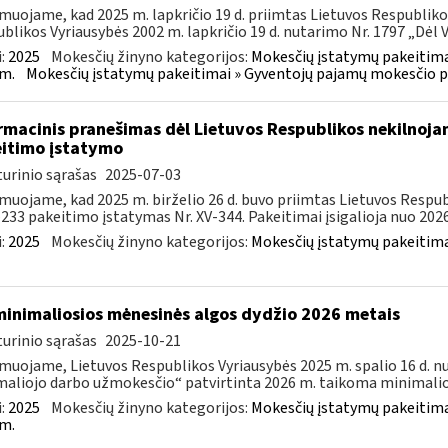
muojame, kad 2025 m. lapkričio 19 d. priimtas Lietuvos Respubliko
blikos Vyriausybės 2002 m. lapkričio 19 d. nutarimo Nr. 1797 „Dėl Ve
:
2025
Mokesčių žinyno kategorijos:
Mokesčių įstatymų pakeitima
m.
Mokesčių įstatymų pakeitimai » Gyventojų pajamų mokesčio p
rmacinis pranešimas dėl Lietuvos Respublikos nekilnoja
itimo įstatymo
urinio sąrašas
2025-07-03
muojame, kad 2025 m. birželio 26 d. buvo priimtas Lietuvos Resp
–233 pakeitimo įstatymas Nr. XV-344. Pakeitimai įsigalioja nuo 2026 
:
2025
Mokesčių žinyno kategorijos:
Mokesčių įstatymų pakeitima
minimaliosios mėnesinės algos dydžio 2026 metais
urinio sąrašas
2025-10-21
muojame, Lietuvos Respublikos Vyriausybės 2025 m. spalio 16 d. n
aliojo darbo užmokesčio“ patvirtinta 2026 m. taikoma minimalioj
:
2025
Mokesčių žinyno kategorijos:
Mokesčių įstatymų pakeitima
m.