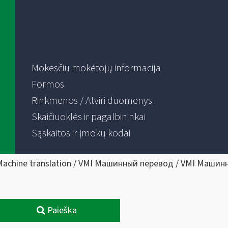
Mokesčių mokėtojų informacija
Formos
Rinkmenos / Atviri duomenys
Skaičiuoklės ir pagalbininkai
Sąskaitos ir įmokų kodai
Machine translation / VMI Машинный перевод / VMI Машин
Paieška