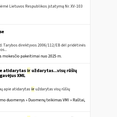
iėmė Lietuvos Respublikos įstatymą Nr. XV-103
se
8 d. Tarybos direktyvos 2006/112/EB dėl pridėtinės
s...
ės mokesčio pakeitimai nuo 2025 m.
ie atidarytas
ir
uždarytas...visų rūšių
gavėjus XML
ų apie atidarytas
ir
uždarytas visų rūšių
imo duomenys » Duomenų teikimas VMI » Raštai,