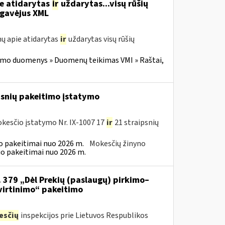
ie atidarytas
ir
uždarytas...visų rūšių
gavėjus XML
ų apie atidarytas
ir
uždarytas visų rūšių
imo duomenys » Duomenų teikimas VMI » Raštai,
psnių pakeitimo įstatymo
kesčio įstatymo Nr. IX-1007 17
ir
21 straipsnių
 pakeitimai nuo 2026 m.
Mokesčių žinyno
o pakeitimai nuo 2026 m.
. 379 „Dėl Prekių (paslaugų) pirkimo–
virtinimo“ pakeitimo
esčių
inspekcijos prie Lietuvos Respublikos