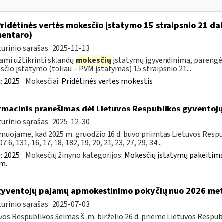
Pridėtinės vertės mokesčio įstatymo 15 straipsnio 21 da
entaro)
urinio sąrašas
2025-11-13
ami užtikrinti sklandų
mokesčių
įstatymų įgyvendinimą, parengė
čio įstatymo (toliau – PVM įstatymas) 15 straipsnio 21...
:
2025
Mokesčiai:
Pridėtinės vertės mokestis
rmacinis pranešimas dėl Lietuvos Respublikos gyvento
urinio sąrašas
2025-12-30
muojame, kad 2025 m. gruodžio 16 d. buvo priimtas Lietuvos Resp
7 6, 131, 16, 17, 18, 182, 19, 20, 21, 23, 27, 29, 34...
:
2025
Mokesčių žinyno kategorijos:
Mokesčių įstatymų pakeitima
m.
gyventojų pajamų apmokestinimo pokyčių nuo 2026 me
urinio sąrašas
2025-07-03
vos Respublikos Seimas š. m. birželio 26 d. priėmė Lietuvos Resp