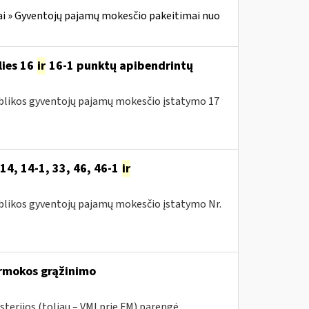
i » Gyventojų pajamų mokesčio pakeitimai nuo
lies 16
ir
16-1 punktų apibendrintų
publikos gyventojų pajamų mokesčio įstatymo 17
14, 14-1, 33, 46, 46-1
ir
publikos gyventojų pajamų mokesčio įstatymo Nr.
rmokos grąžinimo
sterijos (toliau – VMI prie FM) parengė