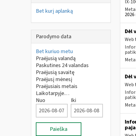
IX-100
Metai
Bet kurį aplanką
2026 
Dėl 
Parodymo data
Web t
Infor
Bet kuriuo metu
patik
Praėjusią valandą
Metai
Paskutines 24 valandas
Praėjusią savaitę
Dėl 
Praėjusį mėnesį
Web t
Praėjusiais metais
Infor
Laikotarpyje…
patik
Nuo
Iki
Metai
Info
paj
Paieška
Web t