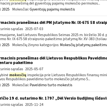
macinį pranešimą dėl gyventojų pajamų mokesčio permokos...
:
2025
Mokesčiai:
Gyventojų pajamų mokestis
rmacinis pranešimas dėl PM įstatymo Nr. IX-675 58 stra
urinio sąrašas
2025-07-03
muojame, kad Lietuvos Respublikos Seimas 2025 m. birželio 30 d.
ymo Nr. IX-675 58 straipsnio pakeitimo įstatymą Nr. XV-383 (toliau –
:
2025
Mokesčių žinyno kategorijos:
Mokesčių įstatymų pakeitima
rmacinis pranešimas dėl Lietuvos Respublikos Paveldimo
ntaro pakeitimo
urinio sąrašas
2025-05-07
ybinė
mokesčių
inspekcija prie Lietuvos Respublikos finansų minis
vos Respublikos paveldimo turto mokesčio įstatymo 5...
:
2025
Mokesčiai:
Paveldimo turto mokestis
ričio 19 d. nutarimo Nr. 1797 „Dėl Verslo liudijimų išd
urinio sąrašas
2025-11-24