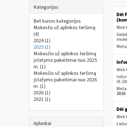
Kategorijos
Dėl 
(kom
Bet kurios kategorijos
Mokestis už aplinkos teršimą
Web t
(4)
Siekd
mokes
2024
(1)
Metai
2025
(1)
Mokesčio už aplinkos teršimą
įstatymo pakeitimai nuo 2025
Info
m.
(1)
Web t
Mokesčio už aplinkos teršimą
Infor
įstatymo pakeitimai nuo 2026
IX-100
m.
(1)
Metai
2026
(1)
2026 
2021
(1)
Dėl 
Web t
Aplankai
Lietu