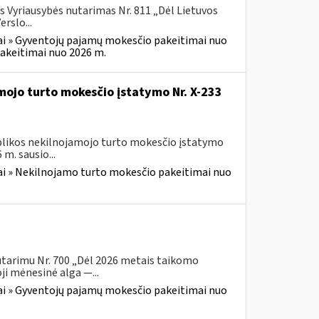
s Vyriausybės nutarimas Nr. 811 „Dėl Lietuvos
rslo...
i » Gyventojų pajamų mokesčio pakeitimai nuo
akeitimai nuo 2026 m.
mojo turto mokesčio įstatymo Nr. X-233
ublikos nekilnojamojo turto mokesčio įstatymo
m. sausio...
i » Nekilnojamo turto mokesčio pakeitimai nuo
utarimu Nr. 700 „Dėl 2026 metais taikomo
i mėnesinė alga —...
i » Gyventojų pajamų mokesčio pakeitimai nuo