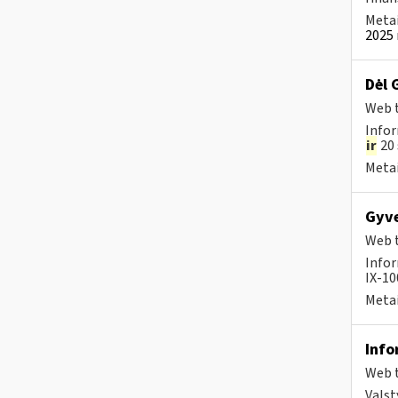
Metai
2025 
Dėl 
Web t
Infor
ir
20 
Metai
Gyve
Web t
Infor
IX-100
Metai
Info
Web t
Valst