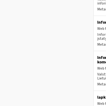
infor
Metai
Info
Web t
Infor
įstat
Metai
Info
kome
Web t
Valst
Lietu
Metai
lapk
Web t