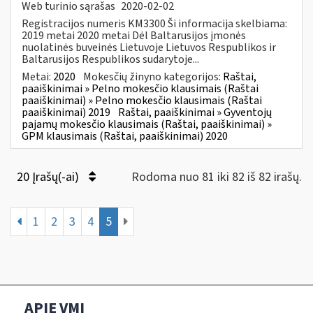
Web turinio sąrašas
2020-02-02
Registracijos numeris KM3300 Ši informacija skelbiama:
2019 metai 2020 metai Dėl Baltarusijos įmonės
nuolatinės buveinės Lietuvoje Lietuvos Respublikos ir
Baltarusijos Respublikos sudarytoje...
Metai:
2020
Mokesčių žinyno kategorijos:
Raštai,
paaiškinimai » Pelno mokesčio klausimais (Raštai
paaiškinimai) » Pelno mokesčio klausimais (Raštai
paaiškinimai) 2019
Raštai, paaiškinimai » Gyventojų
pajamų mokesčio klausimais (Raštai, paaiškinimai) »
GPM klausimais (Raštai, paaiškinimai) 2020
20 Įrašų(-ai)
Rodoma nuo 81 iki 82 iš 82 irašų.
1
2
3
4
5
APIE VMI