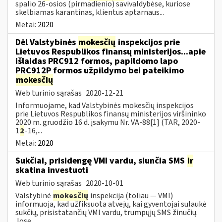
spalio 26-osios (pirmadienio) savivaldybėse, kuriose
skelbiamas karantinas, klientus aptarnaus...
Metai:
2020
Dėl Valstybinės
mokesčių
inspekcijos prie
Lietuvos Respublikos finansų ministerijos...apie
išlaidas PRC912 formos, papildomo lapo
PRC912P formos užpildymo bei pateikimo
mokesčių
Web turinio sąrašas
2020-12-21
Informuojame, kad Valstybinės mokesčių inspekcijos
prie Lietuvos Respublikos finansų ministerijos viršininko
2020 m. gruodžio 16 d. įsakymu Nr. VA-88[1] (TAR, 2020-
1
2
-16,...
Metai:
2020
Sukčiai, prisidengę VMI vardu, siunčia SMS
ir
skatina investuoti
Web turinio sąrašas
2020-10-01
Valstybinė
mokesčių
inspekcija (toliau — VMI)
informuoja, kad užfiksuota atvejų, kai gyventojai sulaukė
sukčių, prisistatančių VMI vardu, trumpųjų SMS žinučių.
Jose...