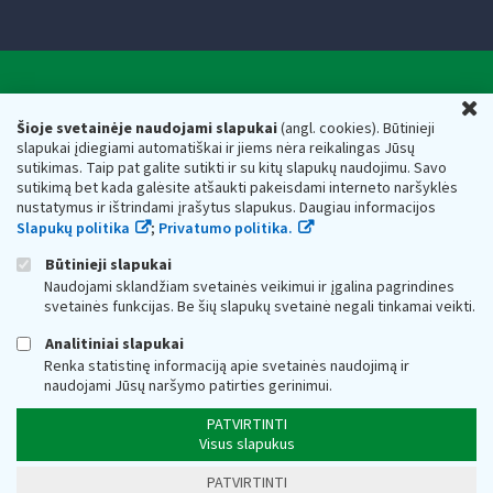
Valstybinė mokesčių inspekcija prie Lietuvos
U
Respublikos finansų ministerijos
Šioje svetainėje naudojami slapukai
(angl. cookies). Būtinieji
slapukai įdiegiami automatiškai ir jiems nėra reikalingas Jūsų
Biudžetinė įstaiga. Juridinio asmens kodas — 188659752,
sutikimas. Taip pat galite sutikti ir su kitų slapukų naudojimu. Savo
adresas: Vasario 16-osios g. 14, 01107 Vilnius, Lietuva, el.paštas:
sutikimą bet kada galėsite atšaukti pakeisdami interneto naršyklės
vmi@vmi.lt
, E. pristatymo dėžutės adresas 188659752
nustatymus ir ištrindami įrašytus slapukus. Daugiau informacijos
Duomenys apie Valstybinę mokesčių inspekciją prie Lietuvos
Slapukų politika
;
Privatumo politika.
Respublikos finansų ministerijos kaupiami ir saugomi Juridinių
asmenų registre
Būtinieji slapukai
Naudojami sklandžiam svetainės veikimui ir įgalina pagrindines
svetainės funkcijas. Be šių slapukų svetainė negali tinkamai veikti.
Analitiniai slapukai
Renka statistinę informaciją apie svetainės naudojimą ir
naudojami Jūsų naršymo patirties gerinimui.
PATVIRTINTI
Visus slapukus
PATVIRTINTI