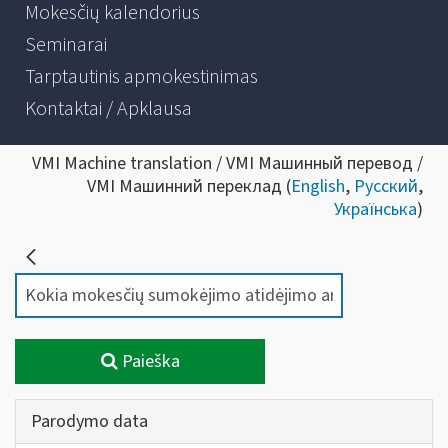
Mokesčių kalendorius
Seminarai
Tarptautinis apmokestinimas
Kontaktai / Apklausa
VMI Machine translation / VMI Машинный перевод /
VMI Машинний переклад (
English
,
Русский
,
Українська
)
Paieška
Parodymo data