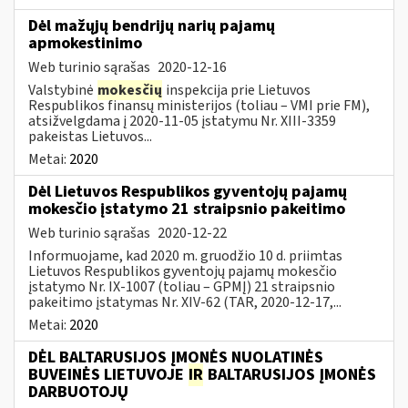
Dėl mažųjų bendrijų narių pajamų
apmokestinimo
Web turinio sąrašas
2020-12-16
Valstybinė
mokesčių
inspekcija prie Lietuvos
Respublikos finansų ministerijos (toliau – VMI prie FM),
atsižvelgdama į 2020-11-05 įstatymu Nr. XIII-3359
pakeistas Lietuvos...
Metai:
2020
Dėl Lietuvos Respublikos gyventojų pajamų
mokesčio įstatymo 21 straipsnio pakeitimo
Web turinio sąrašas
2020-12-22
Informuojame, kad 2020 m. gruodžio 10 d. priimtas
Lietuvos Respublikos gyventojų pajamų mokesčio
įstatymo Nr. IX-1007 (toliau – GPMĮ) 21 straipsnio
pakeitimo įstatymas Nr. XIV-62 (TAR, 2020-12-17,...
Metai:
2020
DĖL BALTARUSIJOS ĮMONĖS NUOLATINĖS
BUVEINĖS LIETUVOJE
IR
BALTARUSIJOS ĮMONĖS
DARBUOTOJŲ