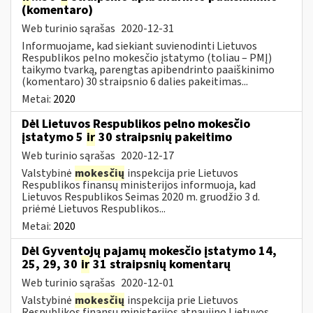
(komentaro)
Web turinio sąrašas
2020-12-31
Informuojame, kad siekiant suvienodinti Lietuvos
Respublikos pelno mokesčio įstatymo (toliau – PMĮ)
taikymo tvarką, parengtas apibendrinto paaiškinimo
(komentaro) 30 straipsnio 6 dalies pakeitimas...
Metai:
2020
Dėl Lietuvos Respublikos pelno mokesčio
įstatymo 5
ir
30 straipsnių pakeitimo
Web turinio sąrašas
2020-12-17
Valstybinė
mokesčių
inspekcija prie Lietuvos
Respublikos finansų ministerijos informuoja, kad
Lietuvos Respublikos Seimas 2020 m. gruodžio 3 d.
priėmė Lietuvos Respublikos...
Metai:
2020
Dėl Gyventojų pajamų mokesčio įstatymo 14,
25, 29, 30
ir
31 straipsnių komentarų
Web turinio sąrašas
2020-12-01
Valstybinė
mokesčių
inspekcija prie Lietuvos
Respublikos finansų ministerijos atnaujino Lietuvos