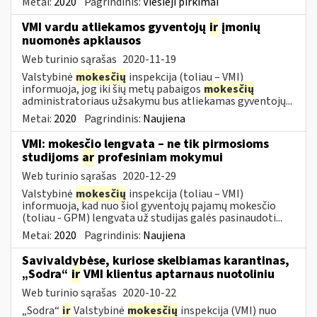
Metai:
2020
Pagrindinis:
Viešieji pirkimai
VMI vardu atliekamos gyventojų
ir
įmonių
nuomonės apklausos
Web turinio sąrašas
2020-11-19
Valstybinė
mokesčių
inspekcija (toliau – VMI)
informuoja, jog iki šių metų pabaigos
mokesčių
administratoriaus užsakymu bus atliekamas gyventojų...
Metai:
2020
Pagrindinis:
Naujiena
VMI: mokesčio lengvata – ne tik pirmosioms
studijoms
ar
profesiniam mokymui
Web turinio sąrašas
2020-12-29
Valstybinė
mokesčių
inspekcija (toliau – VMI)
informuoja, kad nuo šiol gyventojų pajamų mokesčio
(toliau - GPM) lengvata už studijas galės pasinaudoti...
Metai:
2020
Pagrindinis:
Naujiena
Savivaldybėse, kuriose skelbiamas karantinas,
„Sodra“
ir
VMI klientus aptarnaus nuotoliniu
Web turinio sąrašas
2020-10-22
„Sodra“
ir
Valstybinė
mokesčių
inspekcija (VMI) nuo