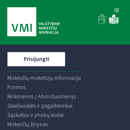
Prisijungti
Mokesčių mokėtojų informacija
Formos
Rinkmenos / Atviri duomenys
Skaičiuoklės ir pagalbininkai
Sąskaitos ir įmokų kodai
Mokesčių žinynas