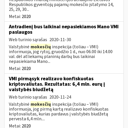
Respublikos gyventojų pajamų mokesčio įstatymo 14,
25, 29, 30...
Metai:
2020
Antradienį bus laikinai nepasiekiamos Mano VMI
paslaugos
Web turinio sąrašas
2020-11-30
Valstybinė
mokesčių
inspekcija (toliau – VMI)
informuoja, jog rytoj, gruodžio 1 d., nuo 06.00 iki 14.00
val. dėl atliekamų planinių darbų bus laikinai
nepasiekiama Mano...
Metai:
2020
VMI pirmąsyk realizavo konfiskuotas
kriptovaliutas. Rezultatas: 6,4 mln. eurų į
valstybės biudžetą
Web turinio sąrašas
2020-11-24
Valstybinė
mokesčių
inspekcija (toliau – VMI)
informuoja, jog pirmą kartą realizavo konfiskuotas
kriptovaliutas, kurias pardavus į valstybės biudžetą
pervesta 6,4 mln....
Metai:
2020