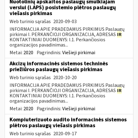
Nuotolinių apskaitos paslaugų smulkiajam
verslui (i.APS) posistemio plėtros paslaugų
viešasis pirkimas
Web turinio sąrašas
2020-09-03
INFORMACIJA APIE PRADEDAMUS PIRKIMUS Paslaugų
pirkimai I. PERKANČIOJI ORGANIZACIJA, ADRESAS
IR
KONTAKTINIAI DUOMENYS: I.1. Perkančiosios
organizacijos pavadinimas...
Metai:
2020
Pagrindinis:
Viešieji pirkimai
Akcizų informacinės sistemos techninės
priežiūros paslaugų viešasis pirkimas
Web turinio sąrašas
2020-10-20
INFORMACIJA APIE PRADEDAMUS PIRKIMUS Paslaugų
pirkimai I. PERKANČIOJI ORGANIZACIJA, ADRESAS
IR
KONTAKTINIAI DUOMENYS: I.1. Perkančiosios
organizacijos pavadinimas...
Metai:
2020
Pagrindinis:
Viešieji pirkimai
Kompiuterizuoto audito informacinės sistemos
plėtros paslaugų viešasis pirkimas
Web turinio sąrašas
2020-09-17