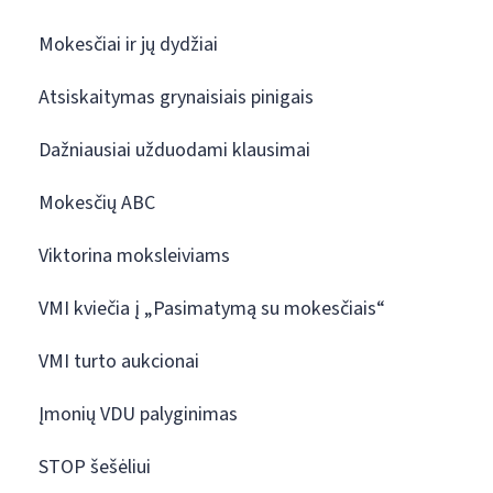
Mokesčiai ir jų dydžiai
Atsiskaitymas grynaisiais pinigais
Dažniausiai užduodami klausimai
Mokesčių ABC
Viktorina moksleiviams
VMI kviečia į „Pasimatymą su mokesčiais“
VMI turto aukcionai
Įmonių VDU palyginimas
STOP šešėliui