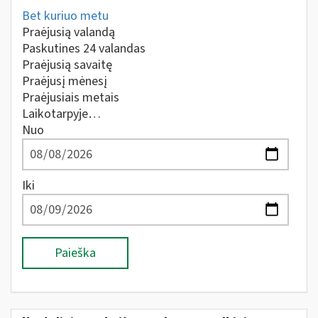
Bet kuriuo metu
Praėjusią valandą
Paskutines 24 valandas
Praėjusią savaitę
Praėjusį mėnesį
Praėjusiais metais
Laikotarpyje…
Nuo
Iki
Paieška