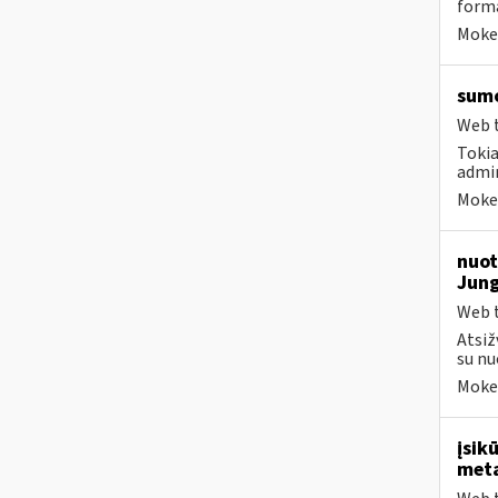
formą
Mokes
sumo
Web t
Tokia
admin
Mokes
nuot
Jung
Web t
Atsiž
su nu
Mokes
įsik
meta