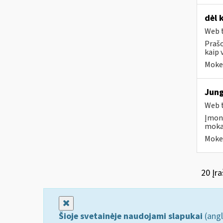
dėl 
Web t
Prašo
kaip 
Mokes
Jung
Web t
Įmonė
moka
Mokes
20 Įra
Uždaryti
Šioje svetainėje naudojami slapukai
(angl