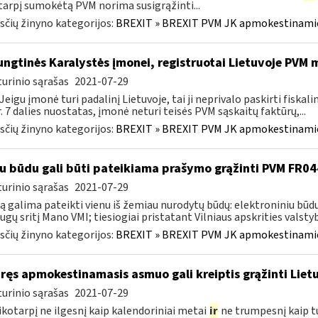
tarpį sumokėtą PVM norima susigrąžinti...
čių žinyno kategorijos:
BREXIT » BREXIT PVM JK apmokestinam
ngtinės Karalystės įmonei, registruotai Lietuvoje PVM
urinio sąrašas
2021-07-29
 Jeigu įmonė turi padalinį Lietuvoje, tai ji neprivalo paskirti fiska
r. 7 dalies nuostatas, įmonė neturi teisės PVM sąskaitų faktūrų,...
čių žinyno kategorijos:
BREXIT » BREXIT PVM JK apmokestinam
u būdu gali būti pateikiama prašymo grąžinti PVM FR0
urinio sąrašas
2021-07-29
 galima pateikti vienu iš žemiau nurodytų būdų: elektroniniu būdu
ugų sritį Mano VMI; tiesiogiai pristatant Vilniaus apskrities valstybi
čių žinyno kategorijos:
BREXIT » BREXIT PVM JK apmokestinam
ūręs apmokestinamasis asmuo gali kreiptis grąžinti Lie
urinio sąrašas
2021-07-29
ikotarpį ne ilgesnį kaip kalendoriniai metai
ir
ne trumpesnį kaip tų