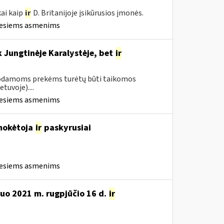
ai kaip
ir
D. Britanijoje įsikūrusios įmonės.
iesiems asmenims
 Jungtinėje Karalystėje, bet
ir
rduodamoms prekėms turėtų būti taikomos
tuvoje)....
iesiems asmenims
 mokėtoja
ir
paskyrusiai
iesiems asmenims
nuo 2021 m. rugpjūčio 16 d.
ir