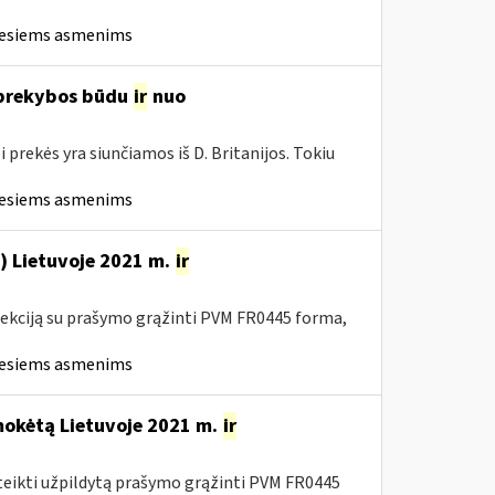
iesiems asmenims
ė prekybos būdu
ir
nuo
i prekės yra siunčiamos iš D. Britanijos. Tokiu
iesiems asmenims
s) Lietuvoje 2021 m.
ir
ekciją su prašymo grąžinti PVM FR0445 forma,
iesiems asmenims
mokėtą Lietuvoje 2021 m.
ir
ateikti užpildytą prašymo grąžinti PVM FR0445