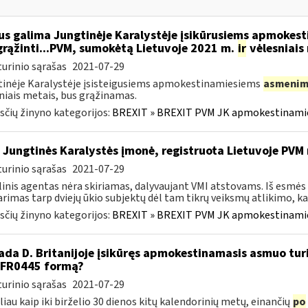
s galima Jungtinėje Karalystėje įsikūrusiems apmokes
grąžinti...PVM, sumokėtą Lietuvoje 2021 m.
ir
vėlesniais
urinio sąrašas
2021-07-29
inėje Karalystėje įsisteigusiems apmokestinamiesiems
asmenim
niais metais, bus grąžinamas.
čių žinyno kategorijos:
BREXIT » BREXIT PVM JK apmokestinam
 Jungtinės Karalystės įmonė, registruota Lietuvoje PV
urinio sąrašas
2021-07-29
linis agentas nėra skiriamas, dalyvaujant VMI atstovams. Iš esmės
arimas tarp dviejų ūkio subjektų dėl tam tikrų veiksmų atlikimo, kai 
čių žinyno kategorijos:
BREXIT » BREXIT PVM JK apmokestinam
kada D. Britanijoje įsikūręs apmokestinamasis asmuo tur
FR0445 formą?
urinio sąrašas
2021-07-29
liau kaip iki birželio 30 dienos kitų kalendorinių metų, einančių
po