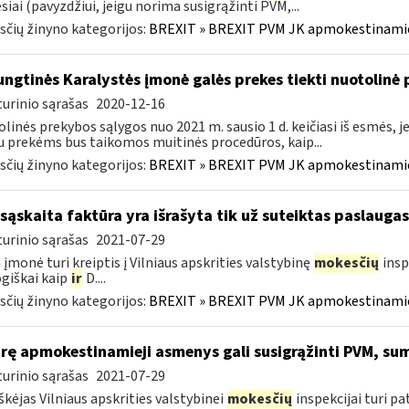
iai (pavyzdžiui, jeigu norima susigrąžinti PVM,...
čių žinyno kategorijos:
BREXIT » BREXIT PVM JK apmokestinam
ngtinės Karalystės įmonė galės prekes tiekti nuotolin
urinio sąrašas
2020-12-16
linės prekybos sąlygos nuo 2021 m. sausio 1 d. keičiasi iš esmės, je
u prekėms bus taikomos muitinės procedūros, kaip...
čių žinyno kategorijos:
BREXIT » BREXIT PVM JK apmokestinam
sąskaita faktūra yra išrašyta tik už suteiktas paslauga
urinio sąrašas
2021-07-29
 įmonė turi kreiptis į Vilniaus apskrities valstybinę
mokesčių
insp
giškai kaip
ir
D....
čių žinyno kategorijos:
BREXIT » BREXIT PVM JK apmokestinam
ūrę apmokestinamieji asmenys gali susigrąžinti PVM, su
urinio sąrašas
2021-07-29
škėjas Vilniaus apskrities valstybinei
mokesčių
inspekcijai turi p