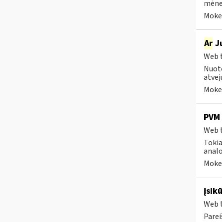
mėnes
Mokes
Ar
Ju
Web t
Nuoto
atvej
Mokes
PVM 
Web t
Tokia
analo
Mokes
įsik
Web t
Parei