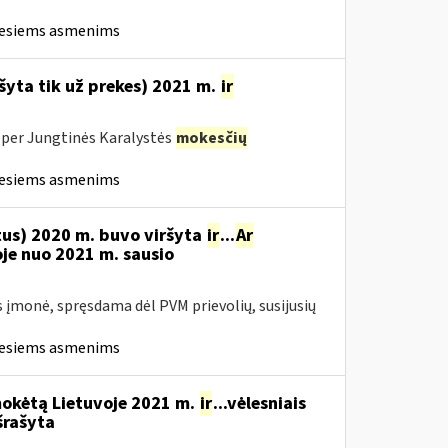
iesiems asmenims
šyta tik už prekes) 2021 m.
ir
M per Jungtinės Karalystės
mokesčių
iesiems asmenims
tus) 2020 m. buvo viršyta
ir
...
Ar
oje nuo 2021 m. sausio
s įmonė, spręsdama dėl PVM prievolių, susijusių
iesiems asmenims
mokėtą Lietuvoje 2021 m.
ir
...vėlesniais
šrašyta