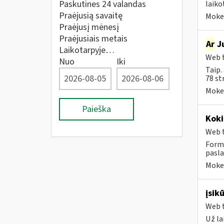
Paskutines 24 valandas
laiko
Praėjusią savaitę
Mokes
Praėjusį mėnesį
Praėjusiais metais
Ar
Ju
Laikotarpyje…
Web t
Nuo
Iki
Taip.
78 st
Mokes
Paieška
Koki
Web t
Formą
pasla
Mokes
įsik
Web t
Už la