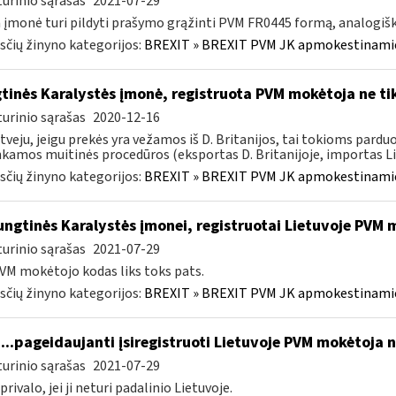
urinio sąrašas
2021-07-29
 įmonė turi pildyti prašymo grąžinti PVM FR0445 formą, analogišk
čių žinyno kategorijos:
BREXIT » BREXIT PVM JK apmokestinam
tinės Karalystės įmonė, registruota PVM mokėtoja ne tik
urinio sąrašas
2020-12-16
tveju, jeigu prekės yra vežamos iš D. Britanijos, tai tokioms pa
nkamos muitinės procedūros (eksportas D. Britanijoje, importas Lie
čių žinyno kategorijos:
BREXIT » BREXIT PVM JK apmokestinam
ngtinės Karalystės įmonei, registruotai Lietuvoje PVM
urinio sąrašas
2021-07-29
VM mokėtojo kodas liks toks pats.
čių žinyno kategorijos:
BREXIT » BREXIT PVM JK apmokestinam
...pageidaujanti įsiregistruoti Lietuvoje PVM mokėtoja 
urinio sąrašas
2021-07-29
privalo, jei ji neturi padalinio Lietuvoje.