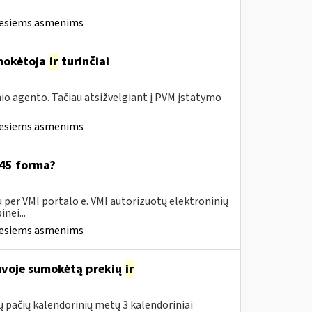
iesiems asmenims
 mokėtoja
ir
turinčiai
linio agento. Tačiau atsižvelgiant į PVM įstatymo
iesiems asmenims
445 forma?
 per VMI portalo e. VMI autorizuotų elektroninių
nei...
iesiems asmenims
tuvoje sumokėtą prekių
ir
 pačių kalendorinių metų 3 kalendoriniai