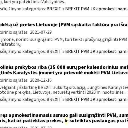
, kuri yra patvirtinta Valstybinės...
čių žinyno kategorijos:
BREXIT » BREXIT PVM JK apmokestinam
kėtą už prekes Lietuvoje (PVM sąskaita faktūra yra išra
urinio sąrašas
2021-07-29
 įmonė, norinti susigrąžinti PVM, turi teikti prašymą grąžinti PV
istratorių.
čių žinyno kategorijos:
BREXIT » BREXIT PVM JK apmokestinam
olinės prekybos riba (35 000 eurų per kalendorinius me
tinės Karalystės įmonei yra prievolė mokėti PVM Lietuv
urinio sąrašas
2020-12-16
velgiant į išskirtinę BREXIT sukurtą situaciją, Jungtinės Karalystė
otoline prekyba, Lietuvoje, neturėtų vertinti 2020 m. nuotolinės...
čių žinyno kategorijos:
BREXIT » BREXIT PVM JK apmokestinam
ūręs apmokestinamasis asmuo gali susigrąžinti PVM, su
is, kai už patiektas prekes,
ir
suteiktas paslaugas yra i