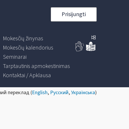
Prisijungti
Mokesčių žinynas
Mokesčių kalendorius
Seminarai
Tarptautinis apmokestinimas
Kontaktai / Apklausa
ний переклад (
English
,
Русский
,
Українська
)