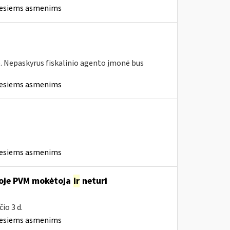
iesiems asmenims
je. Nepaskyrus fiskalinio agento įmonė bus
iesiems asmenims
iesiems asmenims
uvoje PVM mokėtoja
ir
neturi
io 3 d.
iesiems asmenims