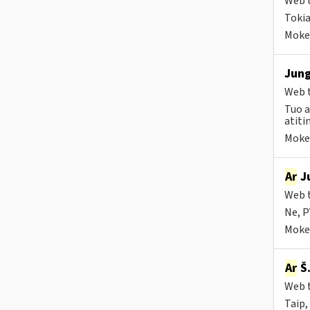
Web t
Tokia
Mokes
Jung
Web t
Tuo a
atiti
Mokes
Ar
Ju
Web t
Ne, P
Mokes
Ar
Š.
Web t
Taip, 