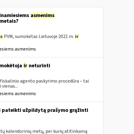
tinamiesiems
asmenims
 metais?
s
PVM, sumokėtas Lietuvoje 2021 m.
ir
iesiems asmenims
M mokėtoja
ir
neturinti
 fiskalinio agento paskyrimo procedūra – tai
vienas...
iesiems asmenims
i pateikti užpildytą prašymo grąžinti
tų kalendorinių metų, per kurių atitinkamą