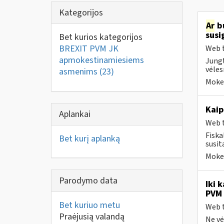
Kategorijos
Ar
bu
susi
Bet kurios kategorijos
BREXIT PVM JK
Web t
apmokestinamiesiems
Jungt
vėles
asmenims
(23)
Mokes
Kaip
Aplankai
Web t
Fiska
Bet kurį aplanką
susit
Mokes
Parodymo data
Iki 
PVM 
Bet kuriuo metu
Web t
Praėjusią valandą
Ne vė