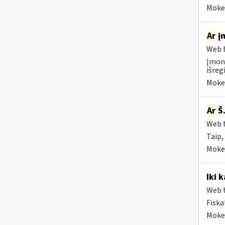
Mokes
Ar
įm
Web t
Įmonė
išreg
Mokes
Ar
Š
Web t
Taip, 
Mokes
Iki 
Web t
Fiska
Mokes