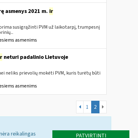
kūrę asmenys 2021 m.
ir
orima susigrąžinti PVM už laikotarpį, trumpesnį
inių...
iesiems asmenims
ir
neturi padalinio Lietuvoje
ei neliks prievolių mokėti PVM, kuris turėtų būti
iesiems asmenims
1
2
 nėra reikalingas
PATVIRTINTI