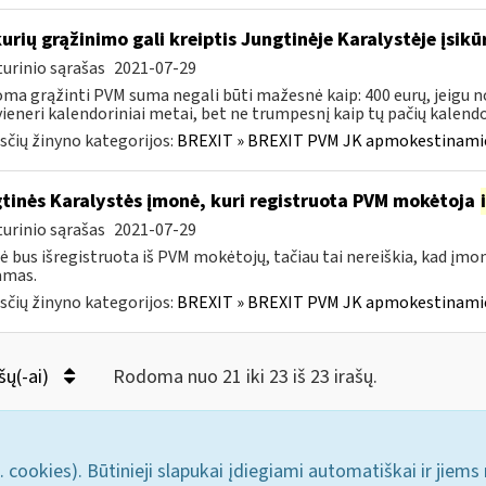
kurių grąžinimo gali kreiptis Jungtinėje Karalystėje įsi
urinio sąrašas
2021-07-29
ma grąžinti PVM suma negali būti mažesnė kaip: 400 eurų, jeigu n
vieneri kalendoriniai metai, bet ne trumpesnį kaip tų pačių kalendor
čių žinyno kategorijos:
BREXIT » BREXIT PVM JK apmokestinam
tinės Karalystės įmonė, kuri registruota PVM mokėtoja
urinio sąrašas
2021-07-29
 bus išregistruota iš PVM mokėtojų, tačiau tai nereiškia, kad įmon
mas.
čių žinyno kategorijos:
BREXIT » BREXIT PVM JK apmokestinam
šų(-ai)
Rodoma nuo 21 iki 23 iš 23 irašų.
. cookies). Būtinieji slapukai įdiegiami automatiškai ir jiems