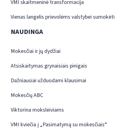
VMI skaitmeninė transformacija
Vienas langelis prievolėms valstybei sumokėti
NAUDINGA
Mokesčiai ir jų dydžiai
Atsiskaitymas grynaisiais pinigais
Dažniausiai užduodami klausimai
Mokesčių ABC
Viktorina moksleiviams
VMI kviečia į „Pasimatymą su mokesčiais“