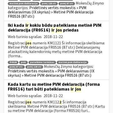
Mokesčių žinyno
metinė pvm deklaracija
pvmį 128 str
pvmį 87 str
kategorijos:
Pridėtinės vertės mokestis » PVM
deklaravimas (IX skyrius) » Metinė PVM deklaracija
FR0516 (87 str.)
Iki kada
ir
kokiu būdu pateikiama metinė PVM
deklaracija (FR0516)
ir
jos
priedas
Web turinio sąrašas
2018-11-22
Registraci
jos
numeris KM1121 Ši informacija skelbiama:
Metinė PVM deklaracija FR0516 (87 str.) Deklaruojamų
ataskaitinių kalendorinių metų metinė PVM deklaracija
(forma...
fr0516
pvm
pateikimo terminas
metinė pvm deklaracija
Mokesčių žinyno kategorijos:
pvmį 87 str.
pvmį 128 str
Pridėtinės vertės mokestis » PVM deklaravimas (IX
skyrius) » Metinė PVM deklaracija FR0516 (87 str.)
Kada kartu su metine PVM deklaracija (forma
FR0516) turi būti pateikiamas
ir
jos
Web turinio sąrašas
2018-11-22
Registraci
jos
numeris KM112
2
Ši informacija
skelbiama: Metinė PVM deklaracija FR0516 (87 str.) Kartu
su metine PVM deklaracija (forma FR0516) turi...