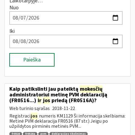
Laikotarpyje…
Nuo
Iki
Paieška
Kaip patikslinti jau pateiktą
mokesčių
administratoriui metinę PVM deklaraciją
(FR0516...)
ir
jos
priedą (FR0516A)?
Web turinio sąrašas
2018-11-22
Registraci
jos
numeris KM1129 Ši informacija skelbiama:
Metinė PVM deklaracija FR0516 (87 str.) Jeigu po
užpildytos pirminės metinės PVM...
fr0516
fr0516a
pvm
deklaracijos tikslinimas