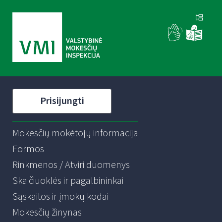
Prisijungti
Mokesčių mokėtojų informacija
Formos
Rinkmenos / Atviri duomenys
Skaičiuoklės ir pagalbininkai
Sąskaitos ir įmokų kodai
Mokesčių žinynas