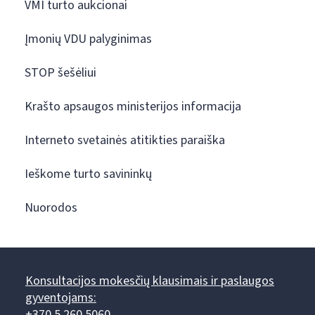
VMI turto aukcionai
Įmonių VDU palyginimas
STOP šešėliui
Krašto apsaugos ministerijos informacija
Interneto svetainės atitikties paraiška
Ieškome turto savininkų
Nuorodos
Konsultacijos mokesčių klausimais ir paslaugos
gyventojams:
+370 5 260 5060