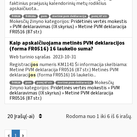
faktinius praėjusių kalendorinių metų rodiklius
apskaičiuota...
fr0516
fr0516a
pvm
metinė pvm deklaracija
pvmį 87 str
Mokesčių žinyno kategorijos:
Pridėtinės vertės mokestis
» PVM deklaravimas (IX skyrius) » Metinė PVM deklaracija
FR0516 (87 str.)
Kaip apskaičiuojama metinės PVM deklaracijos
(forma FR0516) 16 laukelio suma?
Web turinio sąrašas
2023-10-31
Registraci
jos
numeris KM1141 Ši informacija skelbiama:
Metinė PVM deklaracija FR0516 (87 str.) Metinės PVM
deklaraci
jos
(forma FR0516) 16 laukelio...
Mokesčių
fr0516
pvm
pvmį 67 str
metinė pvm deklaracija
žinyno kategorijos:
Pridėtinės vertės mokestis » PVM
deklaravimas (IX skyrius) » Metinė PVM deklaracija
FR0516 (87 str.)
20 Įrašų(-ai)
Rodoma nuo 1 iki 6 iš 6 irašų.
1