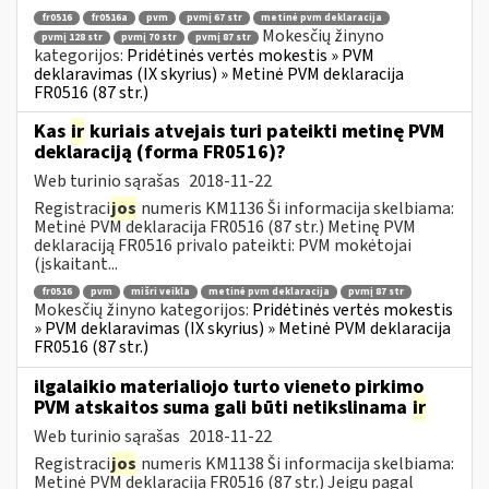
fr0516
fr0516a
pvm
pvmį 67 str
metinė pvm deklaracija
Mokesčių žinyno
pvmį 128 str
pvmį 70 str
pvmį 87 str
kategorijos:
Pridėtinės vertės mokestis » PVM
deklaravimas (IX skyrius) » Metinė PVM deklaracija
FR0516 (87 str.)
Kas
ir
kuriais atvejais turi pateikti metinę PVM
deklaraciją (forma FR0516)?
Web turinio sąrašas
2018-11-22
Registraci
jos
numeris KM1136 Ši informacija skelbiama:
Metinė PVM deklaracija FR0516 (87 str.) Metinę PVM
deklaraciją FR0516 privalo pateikti: PVM mokėtojai
(įskaitant...
fr0516
pvm
mišri veikla
metinė pvm deklaracija
pvmį 87 str
Mokesčių žinyno kategorijos:
Pridėtinės vertės mokestis
» PVM deklaravimas (IX skyrius) » Metinė PVM deklaracija
FR0516 (87 str.)
ilgalaikio materialiojo turto vieneto pirkimo
PVM atskaitos suma gali būti netikslinama
ir
Web turinio sąrašas
2018-11-22
Registraci
jos
numeris KM1138 Ši informacija skelbiama:
Metinė PVM deklaracija FR0516 (87 str.) Jeigu pagal