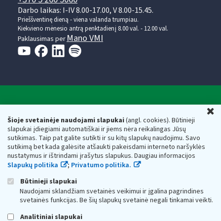
Darbo laikas: I-IV 8.00-17.00, V 8.00-15.45.
Prieššventinę dieną - viena valanda trumpiau.
Kiekvieno mėnesio antrą penktadienį 8.00 val. - 12.00 val.
Mano VMI
Paklausimas per
Valstybinė mokesčių inspekcija prie Lietuvos
U
Respublikos finansų ministerijos
Šioje svetainėje naudojami slapukai
(angl. cookies). Būtinieji
slapukai įdiegiami automatiškai ir jiems nėra reikalingas Jūsų
Biudžetinė įstaiga. Juridinio asmens kodas — 188659752,
sutikimas. Taip pat galite sutikti ir su kitų slapukų naudojimu. Savo
adresas: Vasario 16-osios g. 14, 01107 Vilnius, Lietuva, el.paštas:
sutikimą bet kada galėsite atšaukti pakeisdami interneto naršyklės
vmi@vmi.lt
, E. pristatymo dėžutės adresas 188659752
nustatymus ir ištrindami įrašytus slapukus. Daugiau informacijos
Duomenys apie Valstybinę mokesčių inspekciją prie Lietuvos
Slapukų politika
;
Privatumo politika.
Respublikos finansų ministerijos kaupiami ir saugomi Juridinių
asmenų registre
Būtinieji slapukai
Naudojami sklandžiam svetainės veikimui ir įgalina pagrindines
svetainės funkcijas. Be šių slapukų svetainė negali tinkamai veikti.
Analitiniai slapukai