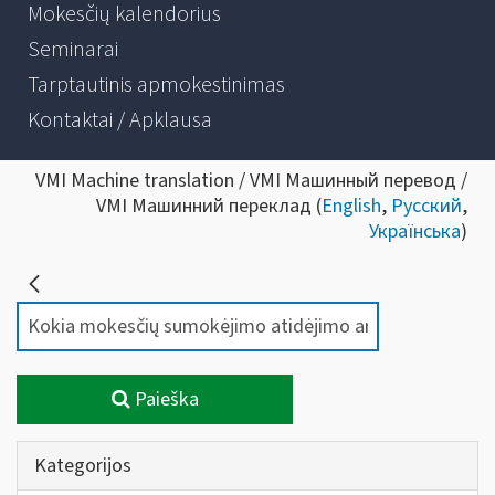
Mokesčių kalendorius
Seminarai
Tarptautinis apmokestinimas
Kontaktai / Apklausa
VMI Machine translation / VMI Машинный перевод /
VMI Машинний переклад (
English
,
Русский
,
Українська
)
Paieška
Kategorijos