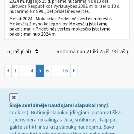
2024 m. rugsėjo 25 d. priėmė nutarimą Nr. 813 dėl
Lietuvos Respublikos Vyriausybės 2002 m. birželio 13 d.
nutarimo Nr. 899 „Dėl pridėtinės vertės...
Metai:
2024
Mokesčiai:
Pridėtinės vertės mokestis
Mokesčių žinyno kategorijos:
Mokesčių įstatymų
pakeitimai » Pridėtinės vertės mokesčio įstatymo
pakeitimai nuo 2024 m.
5 Įrašų(-ai)
Rodoma nuo 21 iki 25 iš 78 irašų.
1
...
4
5
6
...
16
Uždaryti
Šioje svetainėje naudojami slapukai
(angl.
cookies). Būtinieji slapukai įdiegiami automatiškai
ir jiems nėra reikalingas Jūsų sutikimas. Taip pat
galite sutikti ir su kitų slapukų naudojimu. Savo