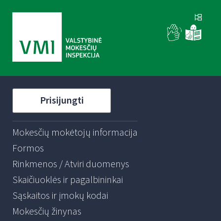
Prisijungti
Mokesčių mokėtojų informacija
Formos
Rinkmenos / Atviri duomenys
Skaičiuoklės ir pagalbininkai
Sąskaitos ir įmokų kodai
Mokesčių žinynas