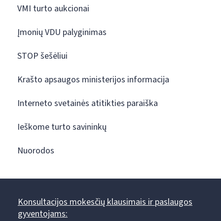
VMI turto aukcionai
Įmonių VDU palyginimas
STOP šešėliui
Krašto apsaugos ministerijos informacija
Interneto svetainės atitikties paraiška
Ieškome turto savininkų
Nuorodos
Konsultacijos mokesčių klausimais ir paslaugos
gyventojams: