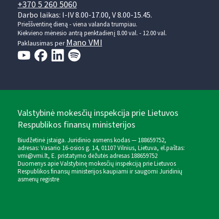
+370 5 260 5060
Darbo laikas: I-IV 8.00-17.00, V 8.00-15.45.
Prieššventinę dieną - viena valanda trumpiau.
Kiekvieno mėnesio antrą penktadienį 8.00 val. - 12.00 val.
Mano VMI
Paklausimas per
Valstybinė mokesčių inspekcija prie Lietuvos
Respublikos finansų ministerijos
Biudžetinė įstaiga. Juridinio asmens kodas — 188659752,
adresas: Vasario 16-osios g. 14, 01107 Vilnius, Lietuva, el.paštas:
vmi@vmi.lt
, E. pristatymo dėžutės adresas 188659752
Duomenys apie Valstybinę mokesčių inspekciją prie Lietuvos
Respublikos finansų ministerijos kaupiami ir saugomi Juridinių
asmenų registre