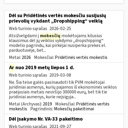
Dėl su Pridėtinės vertės mokesčiu susijusių
prievolių vykdant „Dropshipping“ veiklą
Web turinio sąrašas
2026-02-25
Atsižvelgdami į
mokesčių
mokėtojams kilusius
klausimus dėl jų veiklos vykdymo „dropshipping“
modelio pagrindu, kai pirkėjai nusiperka prekes el.
parduotuvėje, bet...
Metai:
2026
Mokesčiai:
Pridėtinės vertės mokestis
Ar
nuo 2019 metų liepos 1 d.
Web turinio sąrašas
2019-03-08
Ne. Šia teise galės pasinaudoti tik PVM mokėtojai
juridiniai asmenys, kurių pajamos iš ekonominės veiklos
praėjusiais metais neviršijo 300000 eurų, bet tik tie
juridiniai asmenys, kurie neįsigyja...
Metai (Archyvas):
2019
Mokesčiai:
Pridėtinės vertės
mokestis
Pagrindinis:
Mokesčių pakeitimai
Dėl įsakymo Nr. VA-33 pakeitimo
Web turinio sąrašas
2021-09-27