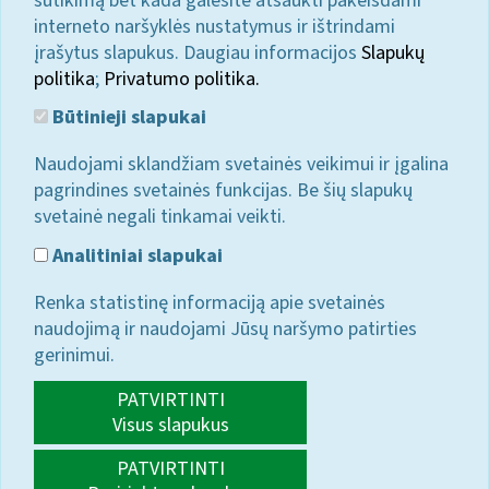
sutikimą bet kada galėsite atšaukti pakeisdami
interneto naršyklės nustatymus ir ištrindami
įrašytus slapukus. Daugiau informacijos
Slapukų
politika
;
Privatumo politika.
Būtinieji slapukai
Naudojami sklandžiam svetainės veikimui ir įgalina
pagrindines svetainės funkcijas. Be šių slapukų
svetainė negali tinkamai veikti.
Analitiniai slapukai
Renka statistinę informaciją apie svetainės
naudojimą ir naudojami Jūsų naršymo patirties
gerinimui.
PATVIRTINTI
Visus slapukus
PATVIRTINTI