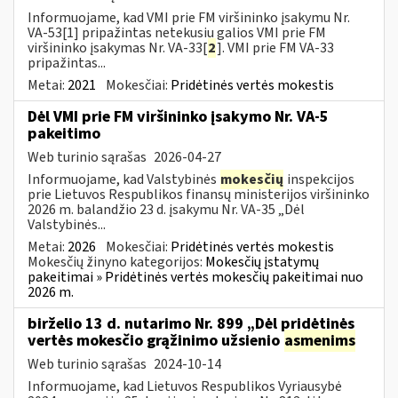
Informuojame, kad VMI prie FM viršininko įsakymu Nr.
VA-53[1] pripažintas netekusiu galios VMI prie FM
viršininko įsakymas Nr. VA-33[
2
]. VMI prie FM VA-33
pripažintas...
Metai:
2021
Mokesčiai:
Pridėtinės vertės mokestis
Dėl VMI prie FM viršininko įsakymo Nr. VA-5
pakeitimo
Web turinio sąrašas
2026-04-27
Informuojame, kad Valstybinės
mokesčių
inspekcijos
prie Lietuvos Respublikos finansų ministerijos viršininko
2026 m. balandžio 23 d. įsakymu Nr. VA-35 „Dėl
Valstybinės...
Metai:
2026
Mokesčiai:
Pridėtinės vertės mokestis
Mokesčių žinyno kategorijos:
Mokesčių įstatymų
pakeitimai » Pridėtinės vertės mokesčių pakeitimai nuo
2026 m.
birželio 13 d. nutarimo Nr. 899 „Dėl pridėtinės
vertės mokesčio grąžinimo užsienio
asmenims
Web turinio sąrašas
2024-10-14
Informuojame, kad Lietuvos Respublikos Vyriausybė