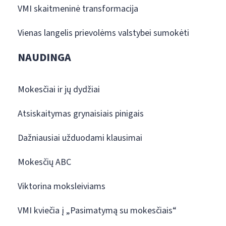
VMI skaitmeninė transformacija
Vienas langelis prievolėms valstybei sumokėti
NAUDINGA
Mokesčiai ir jų dydžiai
Atsiskaitymas grynaisiais pinigais
Dažniausiai užduodami klausimai
Mokesčių ABC
Viktorina moksleiviams
VMI kviečia į „Pasimatymą su mokesčiais“