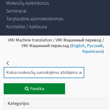
Mokesčių kalendorius
Seminarai
Tarptautinis apmokestinimas
Kontaktai / Apklausa
VMI Machine translation / VMI Машинный перевод /
VMI Машинний переклад (
English
,
Русский
,
Українська
)
Paieška
Kategorijos