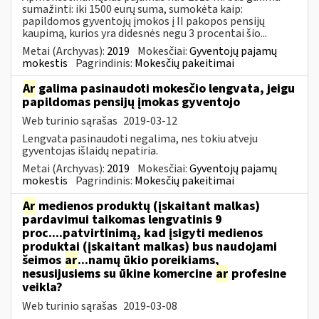
sumažinti: iki 1500 eurų suma, sumokėta kaip:
papildomos gyventojų įmokos į II pakopos pensijų
kaupimą, kurios yra didesnės negu 3 procentai šio...
Metai (Archyvas):
2019
Mokesčiai:
Gyventojų pajamų
mokestis
Pagrindinis:
Mokesčių pakeitimai
Ar
galima pasinaudoti mokesčio lengvata, jeigu
papildomas pensijų įmokas gyventojo
Web turinio sąrašas
2019-03-12
Lengvata pasinaudoti negalima, nes tokiu atveju
gyventojas išlaidų nepatiria.
Metai (Archyvas):
2019
Mokesčiai:
Gyventojų pajamų
mokestis
Pagrindinis:
Mokesčių pakeitimai
Ar
medienos produktų (įskaitant malkas)
pardavimui taikomas lengvatinis 9
proc....patvirtinimą, kad įsigyti medienos
produktai (įskaitant malkas) bus naudojami
šeimos
ar
...namų ūkio poreikiams,
nesusijusiems su ūkine komercine
ar
profesine
veikla?
Web turinio sąrašas
2019-03-08