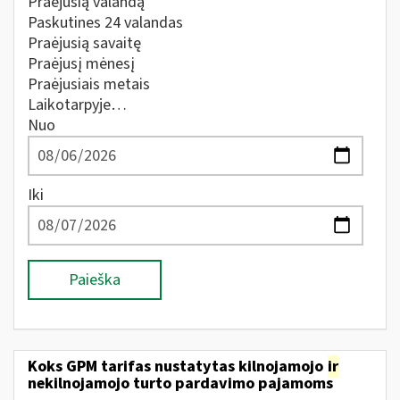
Praėjusią valandą
Paskutines 24 valandas
Praėjusią savaitę
Praėjusį mėnesį
Praėjusiais metais
Laikotarpyje…
Nuo
Iki
Paieška
Koks GPM tarifas nustatytas kilnojamojo
ir
nekilnojamojo turto pardavimo pajamoms