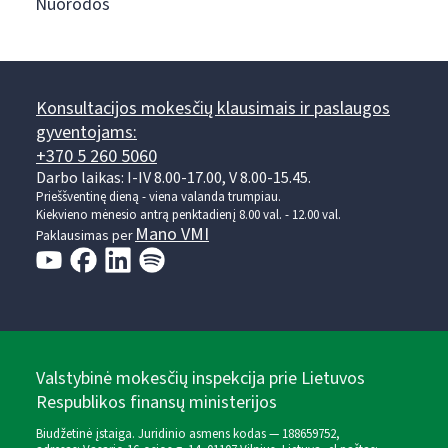
Nuorodos
Konsultacijos mokesčių klausimais ir paslaugos
gyventojams:
+370 5 260 5060
Darbo laikas: I-IV 8.00-17.00, V 8.00-15.45.
Prieššventinę dieną - viena valanda trumpiau.
Kiekvieno mėnesio antrą penktadienį 8.00 val. - 12.00 val.
Mano VMI
Paklausimas per
Valstybinė mokesčių inspekcija prie Lietuvos
Respublikos finansų ministerijos
Biudžetinė įstaiga. Juridinio asmens kodas — 188659752,