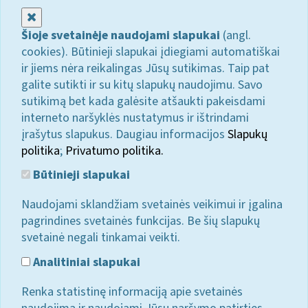
Uždaryti
Šioje svetainėje naudojami slapukai
(angl.
cookies). Būtinieji slapukai įdiegiami automatiškai
ir jiems nėra reikalingas Jūsų sutikimas. Taip pat
galite sutikti ir su kitų slapukų naudojimu. Savo
sutikimą bet kada galėsite atšaukti pakeisdami
interneto naršyklės nustatymus ir ištrindami
įrašytus slapukus. Daugiau informacijos
Slapukų
politika
;
Privatumo politika.
Būtinieji slapukai
Naudojami sklandžiam svetainės veikimui ir įgalina
pagrindines svetainės funkcijas. Be šių slapukų
svetainė negali tinkamai veikti.
Analitiniai slapukai
Renka statistinę informaciją apie svetainės