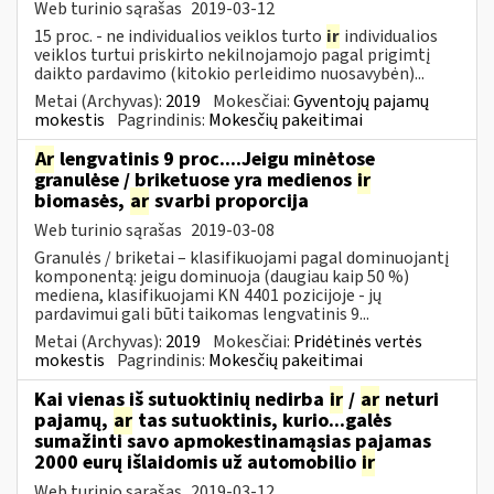
Web turinio sąrašas
2019-03-12
15 proc. - ne individualios veiklos turto
ir
individualios
veiklos turtui priskirto nekilnojamojo pagal prigimtį
daikto pardavimo (kitokio perleidimo nuosavybėn)...
Metai (Archyvas):
2019
Mokesčiai:
Gyventojų pajamų
mokestis
Pagrindinis:
Mokesčių pakeitimai
Ar
lengvatinis 9 proc....Jeigu minėtose
granulėse / briketuose yra medienos
ir
biomasės,
ar
svarbi proporcija
Web turinio sąrašas
2019-03-08
Granulės / briketai – klasifikuojami pagal dominuojantį
komponentą: jeigu dominuoja (daugiau kaip 50 %)
mediena, klasifikuojami KN 4401 pozicijoje - jų
pardavimui gali būti taikomas lengvatinis 9...
Metai (Archyvas):
2019
Mokesčiai:
Pridėtinės vertės
mokestis
Pagrindinis:
Mokesčių pakeitimai
Kai vienas iš sutuoktinių nedirba
ir
/
ar
neturi
pajamų,
ar
tas sutuoktinis, kurio...galės
sumažinti savo apmokestinamąsias pajamas
2000 eurų išlaidomis už automobilio
ir
Web turinio sąrašas
2019-03-12