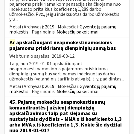
pajamoms priskiriama kompensacija skaičiuojama nuo
indeksuoto pritaikius koeficientą 1,289 darbo
užmokesčio. Pvz., jeigu indeksuotas darbo užmokestis
yra...
Metai (Archyvas):
2019
Mokesčiai:
Gyventojų pajamų
mokestis
Pagrindinis:
Mokesčių pakeitimai
Ar
apskaičiuojant neapmokestinamosioms
pajamoms priskiriamą dienpinigių sumą bus
Web turinio sąrašas
2019-03-12
Taip, nuo 2019-01-01 apskaičiuojant
neapmokestinamosioms pajamoms priskiriamą
dienpinigių sumą bus vertinamas indeksuotas darbo
užmokestis (valandinis tarifinis atlygis), t. y. padidintas...
Metai (Archyvas):
2019
Mokesčiai:
Gyventojų pajamų
mokestis
Pagrindinis:
Mokesčių pakeitimai
45. Pajamų mokesčiu neapmokestinamų
komandiruotės į užsienį dienpinigių
apskaičiavimas taip pat siejamas su
nustatytais dydžiais – MMA x iš koeficiento 1,3
arba MVA x iš koeficiento 1,3. Kokie šie dydžiai
nuo 2019-01-01?