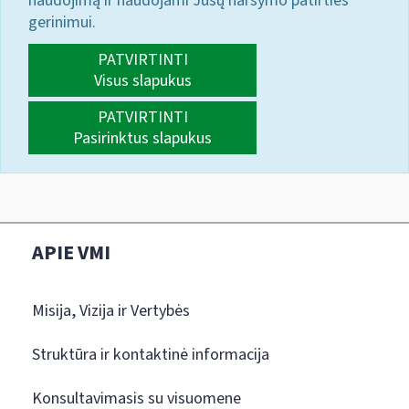
naudojimą ir naudojami Jūsų naršymo patirties
gerinimui.
PATVIRTINTI
Visus slapukus
PATVIRTINTI
Pasirinktus slapukus
APIE VMI
Misija, Vizija ir Vertybės
Struktūra ir kontaktinė informacija
Konsultavimasis su visuomene