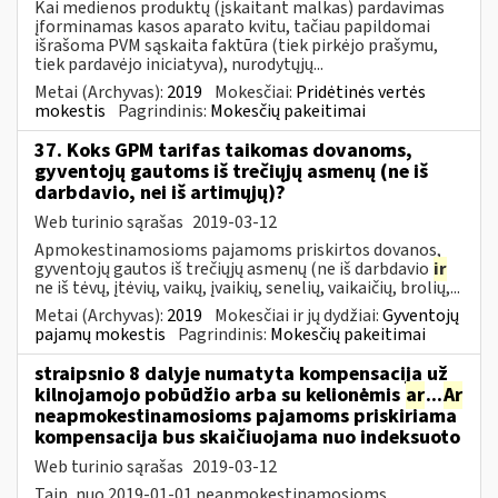
Kai medienos produktų (įskaitant malkas) pardavimas
įforminamas kasos aparato kvitu, tačiau papildomai
išrašoma PVM sąskaita faktūra (tiek pirkėjo prašymu,
tiek pardavėjo iniciatyva), nurodytųjų...
Metai (Archyvas):
2019
Mokesčiai:
Pridėtinės vertės
mokestis
Pagrindinis:
Mokesčių pakeitimai
37. Koks GPM tarifas taikomas dovanoms,
gyventojų gautoms iš trečiųjų asmenų (ne iš
darbdavio, nei iš artimųjų)?
Web turinio sąrašas
2019-03-12
Apmokestinamosioms pajamoms priskirtos dovanos,
gyventojų gautos iš trečiųjų asmenų (ne iš darbdavio
ir
ne iš tėvų, įtėvių, vaikų, įvaikių, senelių, vaikaičių, brolių,...
Metai (Archyvas):
2019
Mokesčiai ir jų dydžiai:
Gyventojų
pajamų mokestis
Pagrindinis:
Mokesčių pakeitimai
straipsnio 8 dalyje numatyta kompensacija už
kilnojamojo pobūdžio arba su kelionėmis
ar
...
Ar
neapmokestinamosioms pajamoms priskiriama
kompensacija bus skaičiuojama nuo indeksuoto
Web turinio sąrašas
2019-03-12
Taip, nuo 2019-01-01 neapmokestinamosioms