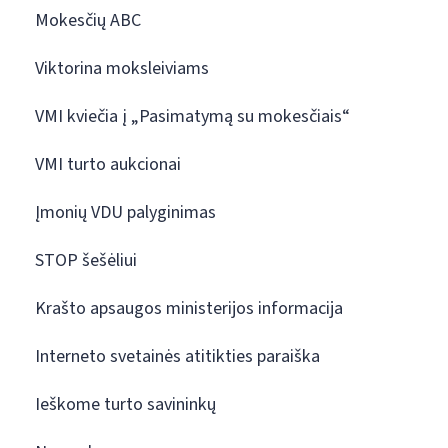
Mokesčių ABC
Viktorina moksleiviams
VMI kviečia į „Pasimatymą su mokesčiais“
VMI turto aukcionai
Įmonių VDU palyginimas
STOP šešėliui
Krašto apsaugos ministerijos informacija
Interneto svetainės atitikties paraiška
Ieškome turto savininkų