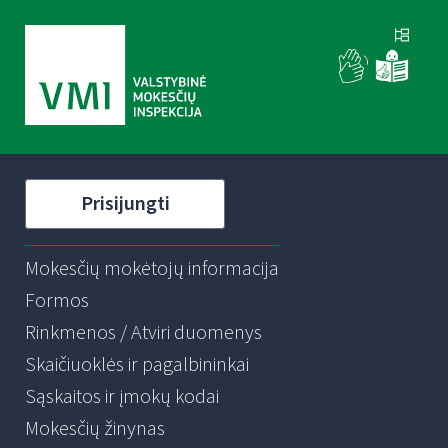
Prisijungti
Mokesčių mokėtojų informacija
Formos
Rinkmenos / Atviri duomenys
Skaičiuoklės ir pagalbininkai
Sąskaitos ir įmokų kodai
Mokesčių žinynas