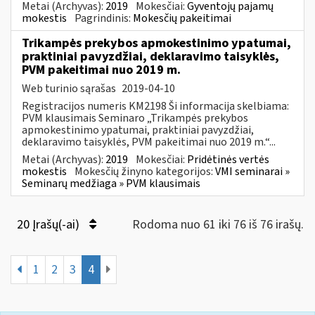
Metai (Archyvas):
2019
Mokesčiai:
Gyventojų pajamų
mokestis
Pagrindinis:
Mokesčių pakeitimai
Trikampės prekybos apmokestinimo ypatumai,
praktiniai pavyzdžiai, deklaravimo taisyklės,
PVM pakeitimai nuo 2019 m.
Web turinio sąrašas
2019-04-10
Registracijos numeris KM2198 Ši informacija skelbiama:
PVM klausimais Seminaro „Trikampės prekybos
apmokestinimo ypatumai, praktiniai pavyzdžiai,
deklaravimo taisyklės, PVM pakeitimai nuo 2019 m.“...
Metai (Archyvas):
2019
Mokesčiai:
Pridėtinės vertės
mokestis
Mokesčių žinyno kategorijos:
VMI seminarai »
Seminarų medžiaga » PVM klausimais
20 Įrašų(-ai)
Rodoma nuo 61 iki 76 iš 76 irašų.
1
2
3
4