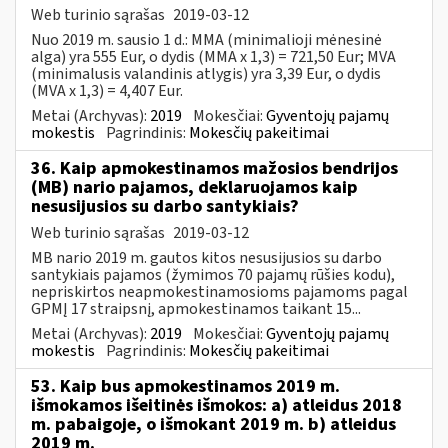
Web turinio sąrašas
2019-03-12
Nuo 2019 m. sausio 1 d.: MMA (minimalioji mėnesinė
alga) yra 555 Eur, o dydis (MMA x 1,3) = 721,50 Eur; MVA
(minimalusis valandinis atlygis) yra 3,39 Eur, o dydis
(MVA x 1,3) = 4,407 Eur.
Metai (Archyvas):
2019
Mokesčiai:
Gyventojų pajamų
mokestis
Pagrindinis:
Mokesčių pakeitimai
36. Kaip apmokestinamos mažosios bendrijos
(MB) nario pajamos, deklaruojamos kaip
nesusijusios su darbo santykiais?
Web turinio sąrašas
2019-03-12
MB nario 2019 m. gautos kitos nesusijusios su darbo
santykiais pajamos (žymimos 70 pajamų rūšies kodu),
nepriskirtos neapmokestinamosioms pajamoms pagal
GPMĮ 17 straipsnį, apmokestinamos taikant 15...
Metai (Archyvas):
2019
Mokesčiai:
Gyventojų pajamų
mokestis
Pagrindinis:
Mokesčių pakeitimai
53. Kaip bus apmokestinamos 2019 m.
išmokamos išeitinės išmokos: a) atleidus 2018
m. pabaigoje, o išmokant 2019 m. b) atleidus
2019 m.