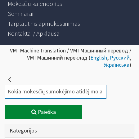
Mokesčių kalendorius
Seminarai
Tarptautinis apmokestinimas
Kontaktai / Apklausa
VMI Machine translation / VMI Машинный перевод /
VMI Машинний переклад (
English
,
Русский
,
Українська
)
Paieška
Kategorijos