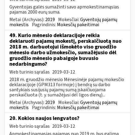
Gyventojas galės sumažinti savo apmokestinamąsias
pajamas 2000 eurų suma.
Metai (Archyvas):
2019
Mokesčiai:
Gyventojų pajamų
mokestis
Pagrindinis:
Mokesčių pakeitimai
49. Kurio mėnesio deklaracijoje reikia
deklaruoti pajamų mokestį, perskaičiuotą nuo
2018 m. darbuotojui išmokėto viso gruodžio
mėnesio darbo užmokesčio, sumažėjusio dėl
gruodžio mėnesio pabaigoje buvusio
nedarbingumo?
Web turinio sąrašas
2019-03-12
2018 m. gruodžio mėnesio Mėnesinėje pajamų mokesčio
deklaracijoje (GPM313 formoje) į bendrą su darbo
santykiais susijusių pajamų sumą įskaičiuojama
perskaičiuota (t. y. sumažėjusi dėl ligos dienų)...
Metai (Archyvas):
2019
Mokesčiai:
Gyventojų pajamų
mokestis
Pagrindinis:
Mokesčių pakeitimai
20. Kokios naujos lengvatos?
Web turinio sąrašas
2019-03-12
Apmokestinamąsias pajamas nuo 2019 m. bus galima