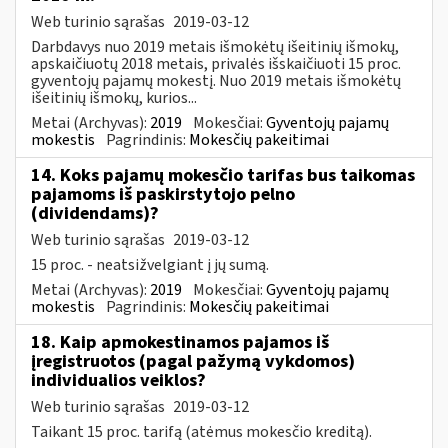
Web turinio sąrašas
2019-03-12
Darbdavys nuo 2019 metais išmokėtų išeitinių išmokų,
apskaičiuotų 2018 metais, privalės išskaičiuoti 15 proc.
gyventojų pajamų mokestį. Nuo 2019 metais išmokėtų
išeitinių išmokų, kurios...
Metai (Archyvas):
2019
Mokesčiai:
Gyventojų pajamų
mokestis
Pagrindinis:
Mokesčių pakeitimai
14. Koks pajamų mokesčio tarifas bus taikomas
pajamoms iš paskirstytojo pelno
(dividendams)?
Web turinio sąrašas
2019-03-12
15 proc. - neatsižvelgiant į jų sumą.
Metai (Archyvas):
2019
Mokesčiai:
Gyventojų pajamų
mokestis
Pagrindinis:
Mokesčių pakeitimai
18. Kaip apmokestinamos pajamos iš
įregistruotos (pagal pažymą vykdomos)
individualios veiklos?
Web turinio sąrašas
2019-03-12
Taikant 15 proc. tarifą (atėmus mokesčio kreditą).