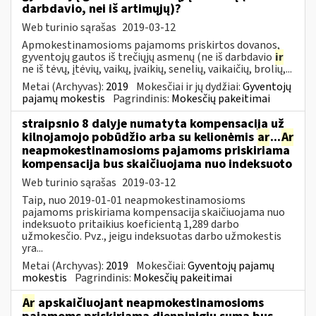
darbdavio, nei iš artimųjų)?
Web turinio sąrašas
2019-03-12
Apmokestinamosioms pajamoms priskirtos dovanos,
gyventojų gautos iš trečiųjų asmenų (ne iš darbdavio
ir
ne iš tėvų, įtėvių, vaikų, įvaikių, senelių, vaikaičių, brolių,...
Metai (Archyvas):
2019
Mokesčiai ir jų dydžiai:
Gyventojų
pajamų mokestis
Pagrindinis:
Mokesčių pakeitimai
straipsnio 8 dalyje numatyta kompensacija už
kilnojamojo pobūdžio arba su kelionėmis
ar
...
Ar
neapmokestinamosioms pajamoms priskiriama
kompensacija bus skaičiuojama nuo indeksuoto
Web turinio sąrašas
2019-03-12
Taip, nuo 2019-01-01 neapmokestinamosioms
pajamoms priskiriama kompensacija skaičiuojama nuo
indeksuoto pritaikius koeficientą 1,289 darbo
užmokesčio. Pvz., jeigu indeksuotas darbo užmokestis
yra...
Metai (Archyvas):
2019
Mokesčiai:
Gyventojų pajamų
mokestis
Pagrindinis:
Mokesčių pakeitimai
Ar
apskaičiuojant neapmokestinamosioms