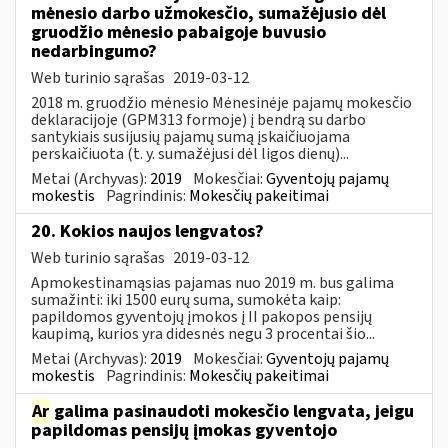
mėnesio darbo užmokesčio, sumažėjusio dėl
gruodžio mėnesio pabaigoje buvusio
nedarbingumo?
Web turinio sąrašas
2019-03-12
2018 m. gruodžio mėnesio Mėnesinėje pajamų mokesčio
deklaracijoje (GPM313 formoje) į bendrą su darbo
santykiais susijusių pajamų sumą įskaičiuojama
perskaičiuota (t. y. sumažėjusi dėl ligos dienų)...
Metai (Archyvas):
2019
Mokesčiai:
Gyventojų pajamų
mokestis
Pagrindinis:
Mokesčių pakeitimai
20. Kokios naujos lengvatos?
Web turinio sąrašas
2019-03-12
Apmokestinamąsias pajamas nuo 2019 m. bus galima
sumažinti: iki 1500 eurų suma, sumokėta kaip:
papildomos gyventojų įmokos į II pakopos pensijų
kaupimą, kurios yra didesnės negu 3 procentai šio...
Metai (Archyvas):
2019
Mokesčiai:
Gyventojų pajamų
mokestis
Pagrindinis:
Mokesčių pakeitimai
Ar
galima pasinaudoti mokesčio lengvata, jeigu
papildomas pensijų įmokas gyventojo