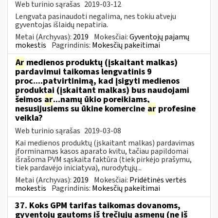
Web turinio sąrašas
2019-03-12
Lengvata pasinaudoti negalima, nes tokiu atveju
gyventojas išlaidų nepatiria.
Metai (Archyvas):
2019
Mokesčiai:
Gyventojų pajamų
mokestis
Pagrindinis:
Mokesčių pakeitimai
Ar
medienos produktų (įskaitant malkas)
pardavimui taikomas lengvatinis 9
proc....patvirtinimą, kad įsigyti medienos
produktai (įskaitant malkas) bus naudojami
šeimos
ar
...namų ūkio poreikiams,
nesusijusiems su ūkine komercine
ar
profesine
veikla?
Web turinio sąrašas
2019-03-08
Kai medienos produktų (įskaitant malkas) pardavimas
įforminamas kasos aparato kvitu, tačiau papildomai
išrašoma PVM sąskaita faktūra (tiek pirkėjo prašymu,
tiek pardavėjo iniciatyva), nurodytųjų...
Metai (Archyvas):
2019
Mokesčiai:
Pridėtinės vertės
mokestis
Pagrindinis:
Mokesčių pakeitimai
37. Koks GPM tarifas taikomas dovanoms,
gyventojų gautoms iš trečiųjų asmenų (ne iš