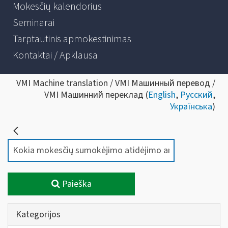
Mokesčių kalendorius
Seminarai
Tarptautinis apmokestinimas
Kontaktai / Apklausa
VMI Machine translation / VMI Машинный перевод /
VMI Машинний переклад (
English
,
Русский
,
Українська
)
Paieška
Kategorijos