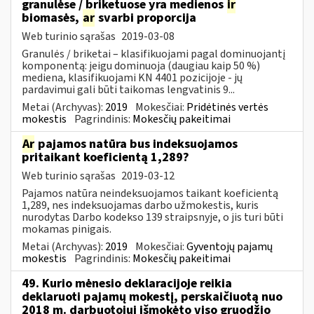
granulėse / briketuose yra medienos
ir
biomasės,
ar
svarbi proporcija
Web turinio sąrašas
2019-03-08
Granulės / briketai – klasifikuojami pagal dominuojantį
komponentą: jeigu dominuoja (daugiau kaip 50 %)
mediena, klasifikuojami KN 4401 pozicijoje - jų
pardavimui gali būti taikomas lengvatinis 9...
Metai (Archyvas):
2019
Mokesčiai:
Pridėtinės vertės
mokestis
Pagrindinis:
Mokesčių pakeitimai
Ar
pajamos natūra bus indeksuojamos
pritaikant koeficientą 1,289?
Web turinio sąrašas
2019-03-12
Pajamos natūra neindeksuojamos taikant koeficientą
1,289, nes indeksuojamas darbo užmokestis, kuris
nurodytas Darbo kodekso 139 straipsnyje, o jis turi būti
mokamas pinigais.
Metai (Archyvas):
2019
Mokesčiai:
Gyventojų pajamų
mokestis
Pagrindinis:
Mokesčių pakeitimai
49. Kurio mėnesio deklaracijoje reikia
deklaruoti pajamų mokestį, perskaičiuotą nuo
2018 m. darbuotojui išmokėto viso gruodžio