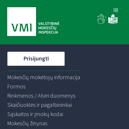
Prisijungti
Mokesčių mokėtojų informacija
Formos
Rinkmenos / Atviri duomenys
Skaičiuoklės ir pagalbininkai
Sąskaitos ir įmokų kodai
Mokesčių žinynas