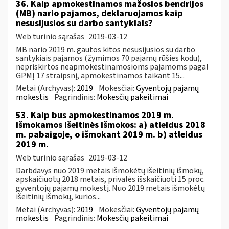
36. Kaip apmokestinamos mažosios bendrijos
(MB) nario pajamos, deklaruojamos kaip
nesusijusios su darbo santykiais?
Web turinio sąrašas
2019-03-12
MB nario 2019 m. gautos kitos nesusijusios su darbo
santykiais pajamos (žymimos 70 pajamų rūšies kodu),
nepriskirtos neapmokestinamosioms pajamoms pagal
GPMĮ 17 straipsnį, apmokestinamos taikant 15...
Metai (Archyvas):
2019
Mokesčiai:
Gyventojų pajamų
mokestis
Pagrindinis:
Mokesčių pakeitimai
53. Kaip bus apmokestinamos 2019 m.
išmokamos išeitinės išmokos: a) atleidus 2018
m. pabaigoje, o išmokant 2019 m. b) atleidus
2019 m.
Web turinio sąrašas
2019-03-12
Darbdavys nuo 2019 metais išmokėtų išeitinių išmokų,
apskaičiuotų 2018 metais, privalės išskaičiuoti 15 proc.
gyventojų pajamų mokestį. Nuo 2019 metais išmokėtų
išeitinių išmokų, kurios...
Metai (Archyvas):
2019
Mokesčiai:
Gyventojų pajamų
mokestis
Pagrindinis:
Mokesčių pakeitimai