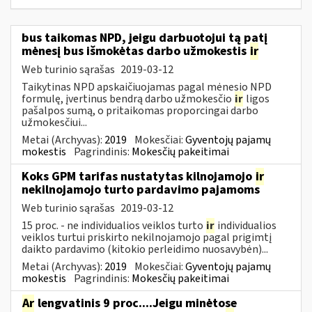
bus taikomas NPD, jeigu darbuotojui tą patį
mėnesį bus išmokėtas darbo užmokestis
ir
Web turinio sąrašas
2019-03-12
Taikytinas NPD apskaičiuojamas pagal mėnesio NPD
formulę, įvertinus bendrą darbo užmokesčio
ir
ligos
pašalpos sumą, o pritaikomas proporcingai darbo
užmokesčiui...
Metai (Archyvas):
2019
Mokesčiai:
Gyventojų pajamų
mokestis
Pagrindinis:
Mokesčių pakeitimai
Koks GPM tarifas nustatytas kilnojamojo
ir
nekilnojamojo turto pardavimo pajamoms
Web turinio sąrašas
2019-03-12
15 proc. - ne individualios veiklos turto
ir
individualios
veiklos turtui priskirto nekilnojamojo pagal prigimtį
daikto pardavimo (kitokio perleidimo nuosavybėn)...
Metai (Archyvas):
2019
Mokesčiai:
Gyventojų pajamų
mokestis
Pagrindinis:
Mokesčių pakeitimai
Ar
lengvatinis 9 proc....Jeigu minėtose