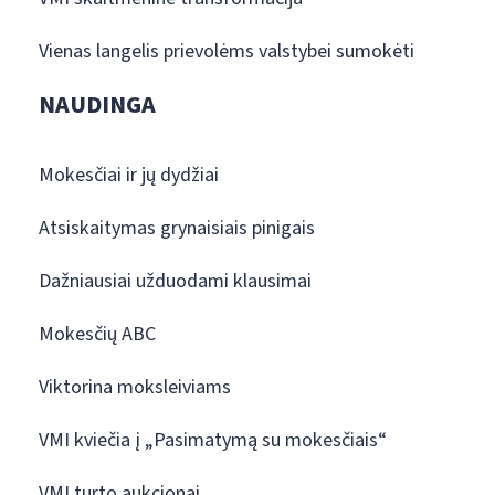
Vienas langelis prievolėms valstybei sumokėti
NAUDINGA
Mokesčiai ir jų dydžiai
Atsiskaitymas grynaisiais pinigais
Dažniausiai užduodami klausimai
Mokesčių ABC
Viktorina moksleiviams
VMI kviečia į „Pasimatymą su mokesčiais“
VMI turto aukcionai