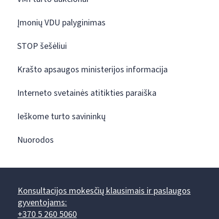
Įmonių VDU palyginimas
STOP šešėliui
Krašto apsaugos ministerijos informacija
Interneto svetainės atitikties paraiška
Ieškome turto savininkų
Nuorodos
Konsultacijos mokesčių klausimais ir paslaugos
gyventojams:
+370 5 260 5060