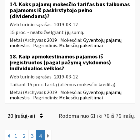
14. Koks pajamų mokesčio tarifas bus taikomas
pajamoms iš paskirstytojo pelno
(dividendams)?
Web turinio sąrašas
2019-03-12
15 proc. - neatsižvelgiant į jų sumą.
Metai (Archyvas):
2019
Mokesčiai:
Gyventojų pajamų
mokestis
Pagrindinis:
Mokesčių pakeitimai
18. Kaip apmokestinamos pajamos iš
įregistruotos (pagal pažymą vykdomos)
individualios veiklos?
Web turinio sąrašas
2019-03-12
Taikant 15 proc. tarifą (atėmus mokesčio kreditą).
Metai (Archyvas):
2019
Mokesčiai:
Gyventojų pajamų
mokestis
Pagrindinis:
Mokesčių pakeitimai
20 Įrašų(-ai)
Rodoma nuo 61 iki 76 iš 76 irašų.
1
2
3
4