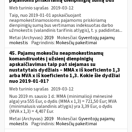
pajamoms priskiriamą dienpinigių sumą bus
Web turinio sąrašas
2019-03-12
Taip, nuo 2019-01-01 apskaičiuojant
neapmokestinamosioms pajamoms priskiriamą
dienpinigių sumą bus vertinamas indeksuotas darbo
užmokestis (valandinis tarifinis atlygis), t. y. padidintas...
Metai (Archyvas):
2019
Mokesčiai:
Gyventojų pajamų
mokestis
Pagrindinis:
Mokesčių pakeitimai
45. Pajamų mokesčiu neapmokestinamų
komandiruotės į užsienį dienpinigių
apskaičiavimas taip pat siejamas su
nustatytais dydžiais – MMA x iš koeficiento 1,3
arba MVA x iš koeficiento 1,3. Kokie šie dydžiai
nuo 2019-01-01?
Web turinio sąrašas
2019-03-12
Nuo 2019 m. sausio 1 d.: MMA (minimalioji mėnesinė
alga) yra 555 Eur, o dydis (MMA x 1,3) = 721,50 Eur; MVA
(minimalusis valandinis atlygis) yra 3,39 Eur, o dydis
(MVA x 1,3) = 4,407 Eur.
Metai (Archyvas):
2019
Mokesčiai:
Gyventojų pajamų
mokestis
Pagrindinis:
Mokesčių pakeitimai