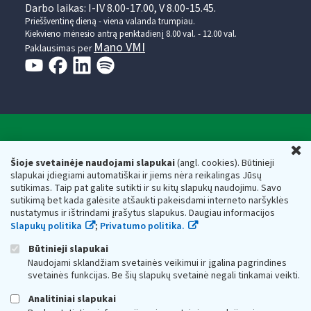
Darbo laikas: I-IV 8.00-17.00, V 8.00-15.45.
Prieššventinę dieną - viena valanda trumpiau.
Kiekvieno mėnesio antrą penktadienį 8.00 val. - 12.00 val.
Mano VMI
Paklausimas per
Valstybinė mokesčių inspekcija prie Lietuvos
U
Respublikos finansų ministerijos
Šioje svetainėje naudojami slapukai
(angl. cookies). Būtinieji
slapukai įdiegiami automatiškai ir jiems nėra reikalingas Jūsų
Biudžetinė įstaiga. Juridinio asmens kodas — 188659752,
sutikimas. Taip pat galite sutikti ir su kitų slapukų naudojimu. Savo
adresas: Vasario 16-osios g. 14, 01107 Vilnius, Lietuva, el.paštas:
sutikimą bet kada galėsite atšaukti pakeisdami interneto naršyklės
vmi@vmi.lt
, E. pristatymo dėžutės adresas 188659752
nustatymus ir ištrindami įrašytus slapukus. Daugiau informacijos
Duomenys apie Valstybinę mokesčių inspekciją prie Lietuvos
Slapukų politika
;
Privatumo politika.
Respublikos finansų ministerijos kaupiami ir saugomi Juridinių
asmenų registre
Būtinieji slapukai
Naudojami sklandžiam svetainės veikimui ir įgalina pagrindines
svetainės funkcijas. Be šių slapukų svetainė negali tinkamai veikti.
Analitiniai slapukai