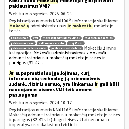
Kokiu būdu
mokesčių
mokėtojai gali pateikti
paklausimus VMI?
Web turinio sąrašas
2025-06-23
Registracijos numeris KM0190 Ši informacija skelbiama:
Mokesčių
administratoriaus
ir
mokesčių
mokėtojo
teisės...
paklausimas
vmi
mokesčių administravimas
mokesčių mokėtojas
paklausimas vmi
paklausimas raštu
maį 37 str.
Mokesčių žinyno
paklausimo teikimo būdai
paklausimas telefonu
kategorijos:
Mokesčių administravimas » Mokesčių
administratoriaus ir mokesčių mokėtojo teisės ir
pareigos (32-42 s
Ar
supaprastintas įgaliojimas, kurį
informacinių technologijų priemonėmis
sudarė...fizinis asmuo, yra tinkamas
ir
gali būti
naudojamas visoms VMI teikiamoms
paslaugoms
Web turinio sąrašas
2024-10-17
Registracijos numeris KM0116 Ši informacija skelbiama:
Mokesčių administratoriaus ir mokesčių mokėtojo teisės
ir pareigos (32-42 str.) Jeigu teisės aktai nenumato
imperatyvaus reikalavimo tvirtinti...