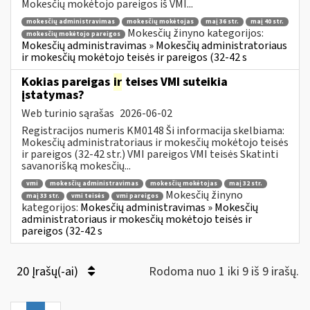
Mokesčių mokėtojo pareigos iš VMI...
mokesčių administravimas
mokesčių mokėtojas
maį 36 str.
maį 40 str.
Mokesčių žinyno kategorijos:
mokesčių mokėtojo pareigos
Mokesčių administravimas » Mokesčių administratoriaus
ir mokesčių mokėtojo teisės ir pareigos (32-42 s
Kokias pareigas
ir
teises VMI suteikia
įstatymas?
Web turinio sąrašas
2026-06-02
Registracijos numeris KM0148 Ši informacija skelbiama:
Mokesčių administratoriaus ir mokesčių mokėtojo teisės
ir pareigos (32-42 str.) VMI pareigos VMI teisės Skatinti
savanorišką mokesčių...
vmi
mokesčių administravimas
mokesčių mokėtojas
maį 32 str.
Mokesčių žinyno
maį 33 str.
vmi teisės
vmi pareigos
kategorijos:
Mokesčių administravimas » Mokesčių
administratoriaus ir mokesčių mokėtojo teisės ir
pareigos (32-42 s
20 Įrašų(-ai)
Rodoma nuo 1 iki 9 iš 9 irašų.