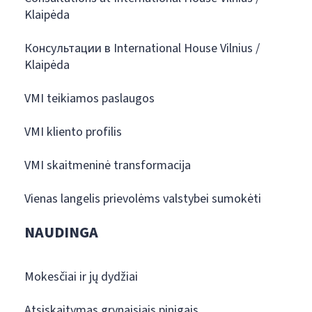
Klaipėda
Консультации в International House Vilnius /
Klaipėda
VMI teikiamos paslaugos
VMI kliento profilis
VMI skaitmeninė transformacija
Vienas langelis prievolėms valstybei sumokėti
NAUDINGA
Mokesčiai ir jų dydžiai
Atsiskaitymas grynaisiais pinigais