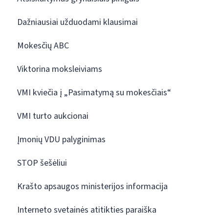
Dažniausiai užduodami klausimai
Mokesčių ABC
Viktorina moksleiviams
VMI kviečia į „Pasimatymą su mokesčiais“
VMI turto aukcionai
Įmonių VDU palyginimas
STOP šešėliui
Krašto apsaugos ministerijos informacija
Interneto svetainės atitikties paraiška