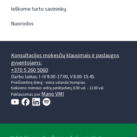
Ieškome turto savininkų
Nuorodos
Konsultacijos mokesčių klausimais ir paslaugos
gyventojams:
+370 5 260 5060
Darbo laikas: I-IV 8.00-17.00, V 8.00-15.45.
Prieššventinę dieną - viena valanda trumpiau.
Kiekvieno mėnesio antrą penktadienį 8.00 val. - 12.00 val.
Mano VMI
Paklausimas per