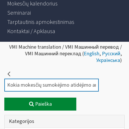
Mokesčių kalendorius
Seminarai
Tarptautinis apmokestinimas
Kontaktai / Apklausa
VMI Machine translation / VMI Машинный перевод /
VMI Машинний переклад (
English
,
Русский
,
Українська
)
Paieška
Kategorijos