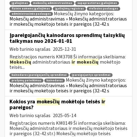
įgaliojimas
mokesčių administravimas
supaprastintas įgaliojimas
fizinio asmens įgaliojimas
įgaliojimų registras
viešosios paslaugos
Mokesčių žinyno kategorijos:
administracinės paslaugos
Mokesčių administravimas » Mokesčių administratoriaus
ir mokesčių mokėtojo teisės ir pareigos (32-42 s
Įpareigojančių kainodaros sprendimų taisyklių
taikymas nuo 2026-01-01
Web turinio sąrašas
2025-12-31
Registracijos numeris KM3708 Ši informacija skelbiama:
Mokesčių
administratoriaus
ir
mokesčių
mokėtojo
teisės...
kainodaros įpareigojančių sprendimai
įpareigojantys sprendimai
Mokesčių žinyno kategorijos:
prašymų pateikimas
kainodaros
Mokesčių administravimas » Mokesčių administratoriaus
ir mokesčių mokėtojo teisės ir pareigos (32-42 s
Kokios yra
mokesčių
mokėtojo teisės
ir
pareigos?
Web turinio sąrašas
2025-05-14
Registracijos numeris KM0149 Ši informacija skelbiama:
Mokesčių administratoriaus ir mokesčių mokėtojo teisės
ir pareigos (32-42 str.) Mokesčių mokėtojo teisės