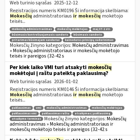
Web turinio sąrašas
2025-12-12
Registracijos numeris KM0196 Ši informacija skelbiama:
Mokesčių
administratoriaus
ir
mokesčių
mokėtojo
teisės...
mokesčių administravimas
mokesčių mokėtojas
maį 37-1 str.
būsimasis kontroliuojamasis sandoris
būsimasis sandoris
pritarimas būsimajam sandoriui
kainodaros principų suderinimas
Mokesčių žinyno kategorijos:
Mokesčių administravimas
» Mokesčių administratoriaus ir mokesčių mokėtojo
teisės ir pareigos (32-42 s
Per kiek laiko VMI turi atsakyti
mokesčių
mokėtojui į raštu pateiktą paklausimą?
Web turinio sąrašas
2026-01-02
Registracijos numeris KM0146 Ši informacija skelbiama:
Mokesčių
administratoriaus
ir
mokesčių
mokėtojo
teisės...
paklausimas
vmi
mokesčių administravimas
mokesčių mokėtojas
paklausimas vmi
paklausimas raštu
atsakymas į paklausimą
Mokesčių žinyno kategorijos:
Mokesčių
atsakymo terminas
administravimas » Mokesčių administratoriaus ir
mokesčių mokėtojo teisės ir pareigos (32-42 s