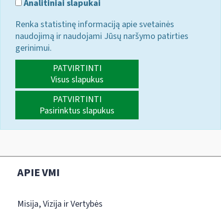
Analitiniai slapukai
Renka statistinę informaciją apie svetainės
naudojimą ir naudojami Jūsų naršymo patirties
gerinimui.
PATVIRTINTI
Visus slapukus
PATVIRTINTI
Pasirinktus slapukus
APIE VMI
Misija, Vizija ir Vertybės