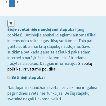
1
Uždaryti
Šioje svetainėje naudojami slapukai
(angl.
cookies). Būtinieji slapukai įdiegiami automatiškai
ir jiems nėra reikalingas Jūsų sutikimas. Taip pat
galite sutikti ir su kitų slapukų naudojimu. Savo
sutikimą bet kada galėsite atšaukti pakeisdami
interneto naršyklės nustatymus ir ištrindami
įrašytus slapukus. Daugiau informacijos
Slapukų
politika
;
Privatumo politika.
Būtinieji slapukai
Naudojami sklandžiam svetainės veikimui ir įgalina
pagrindines svetainės funkcijas. Be šių slapukų
svetainė negali tinkamai veikti.