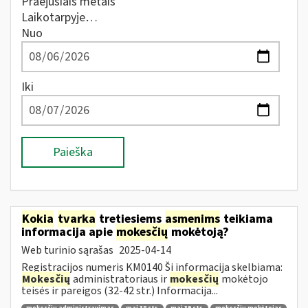
Praėjusiais metais
Laikotarpyje…
Nuo
Iki
Paieška
Kokia
tvarka
tretiesiems
asmenims
teikiama
informacija apie
mokesčių
mokėtoją?
Web turinio sąrašas
2025-04-14
Registracijos numeris KM0140 Ši informacija skelbiama:
Mokesčių
administratoriaus ir
mokesčių
mokėtojo
teisės ir pareigos (32-42 str.) Informacija...