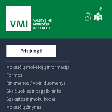
Prisijungti
Mokesčių mokėtojų informacija
Formos
Rinkmenos / Atviri duomenys
Skaičiuoklės ir pagalbininkai
Sąskaitos ir įmokų kodai
Mokesčių žinynas