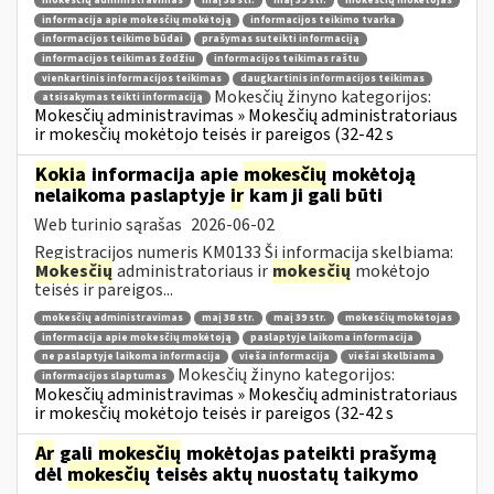
mokesčių administravimas
maį 38 str.
maį 39 str.
mokesčių mokėtojas
informacija apie mokesčių mokėtoją
informacijos teikimo tvarka
informacijos teikimo būdai
prašymas suteikti informaciją
informacijos teikimas žodžiu
informacijos teikimas raštu
vienkartinis informacijos teikimas
daugkartinis informacijos teikimas
Mokesčių žinyno kategorijos:
atsisakymas teikti informaciją
Mokesčių administravimas » Mokesčių administratoriaus
ir mokesčių mokėtojo teisės ir pareigos (32-42 s
Kokia
informacija apie
mokesčių
mokėtoją
nelaikoma paslaptyje
ir
kam ji gali būti
Web turinio sąrašas
2026-06-02
Registracijos numeris KM0133 Ši informacija skelbiama:
Mokesčių
administratoriaus ir
mokesčių
mokėtojo
teisės ir pareigos...
mokesčių administravimas
maį 38 str.
maį 39 str.
mokesčių mokėtojas
informacija apie mokesčių mokėtoją
paslaptyje laikoma informacija
ne paslaptyje laikoma informacija
vieša informacija
viešai skelbiama
Mokesčių žinyno kategorijos:
informacijos slaptumas
Mokesčių administravimas » Mokesčių administratoriaus
ir mokesčių mokėtojo teisės ir pareigos (32-42 s
Ar
gali
mokesčių
mokėtojas pateikti prašymą
dėl
mokesčių
teisės aktų nuostatų taikymo