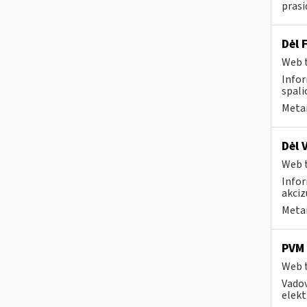
prasi
Dėl 
Web t
Infor
spali
Metai
Dėl 
Web t
Infor
akciz
Metai
PVM 
Web t
Vadov
elekt