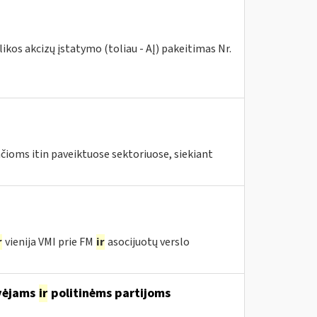
kos akcizų įstatymo (toliau - AĮ) pakeitimas Nr.
ioms itin paveiktuose sektoriuose, siekiant
r
vienija VMI prie FM
ir
asocijuotų verslo
avėjams
ir
politinėms partijoms