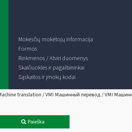
Mokesčių mokėtojų informacija
Formos
Rinkmenos / Atviri duomenys
Skaičiuoklės ir pagalbininkai
Sąskaitos ir įmokų kodai
Machine translation / VMI Машинный перевод / VMI Машин
Paieška