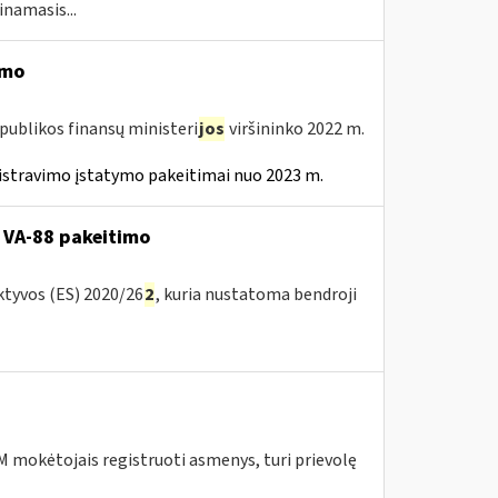
inamasis...
imo
publikos finansų ministeri
jos
viršininko 2022 m.
istravimo įstatymo pakeitimai nuo 2023 m.
 VA-88 pakeitimo
ktyvos (ES) 2020/26
2
, kuria nustatoma bendroji
 mokėtojais registruoti asmenys, turi prievolę