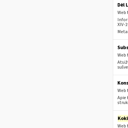
Dėl 
Web t
Infor
XIV-1
Metai
Subs
Web t
Atsiž
sušve
Kons
Web t
Apie 
struk
Kok
Web t