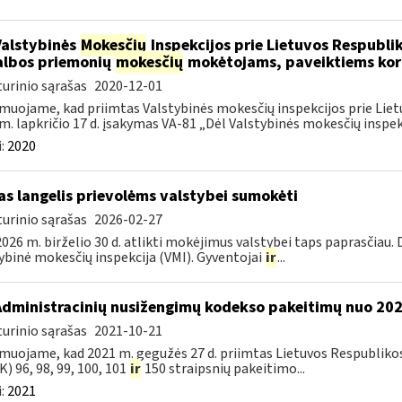
Valstybinės
Mokesčių
Inspekcijos prie Lietuvos Respublik
lbos priemonių
mokesčių
mokėtojams, paveiktiems kor
urinio sąrašas
2020-12-01
muojame, kad priimtas Valstybinės mokesčių inspekcijos prie Lietu
m. lapkričio 17 d. įsakymas VA-81 „Dėl Valstybinės mokesčių inspekc
:
2020
as langelis prievolėms valstybei sumokėti
urinio sąrašas
2026-02-27
026 m. birželio 30 d. atlikti mokėjimus valstybei taps paprasčiau.
ybinė mokesčių inspekcija (VMI). Gyventojai
ir
...
Administracinių nusižengimų kodekso pakeitimų nuo 20
urinio sąrašas
2021-10-21
muojame, kad 2021 m. gegužės 27 d. priimtas Lietuvos Respubliko
) 96, 98, 99, 100, 101
ir
150 straipsnių pakeitimo...
:
2021