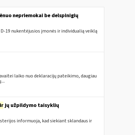
nuo nepriemokai be delspinigių
D-19 nukentėjusios įmonės ir individualią veiklą
avaitei laiko nuo deklaracijų pateikimo, daugiau
...
ir
jų užpildymo taisyklių
sterijos informuoja, kad siekiant sklandaus ir