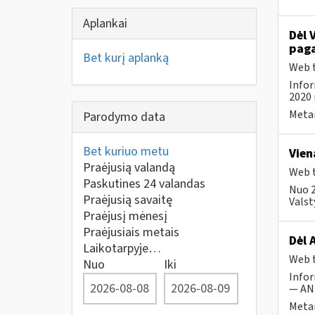
Aplankai
Dėl 
paga
Bet kurį aplanką
Web t
Infor
2020 
Metai
Parodymo data
Bet kuriuo metu
Vien
Praėjusią valandą
Web t
Paskutines 24 valandas
Nuo 2
Praėjusią savaitę
Valst
Praėjusį mėnesį
Praėjusiais metais
Dėl 
Laikotarpyje…
Web t
Nuo
Iki
Infor
— ANK
Metai