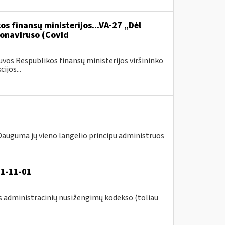
os finansų ministerijos...VA-27 „Dėl
onaviruso (Covid
vos Respublikos finansų ministerijos viršininko
ijos...
 Dauguma jų vieno langelio principu administruos
21-11-01
s administracinių nusižengimų kodekso (toliau