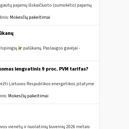
m. gautų pajamų išskaičiuoto (sumokėto) pajamų
inis:
Mokesčių pakeitimai
ūkanų
lspinigių
ir
palūkanų. Paslaugos gavėjai -
komas lengvatinis 9 proc. PVM tarifas?
rėžti Lietuvos Respublikos energetikos įstatyme
nis:
Mokesčių pakeitimai
os vienetų ir nuolatinių buveinių 2026 metais