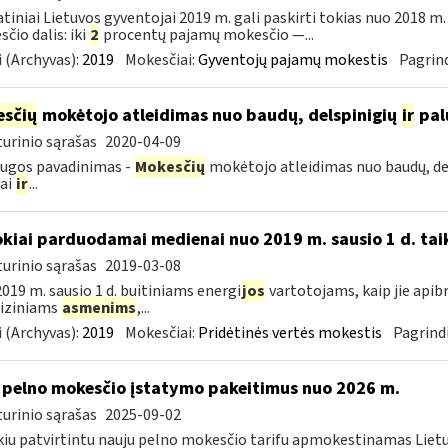
tiniai Lietuvos gyventojai 2019 m. gali paskirti tokias nuo 2018 
čio dalis: iki
2
procentų pajamų mokesčio —...
 (Archyvas):
2019
Mokesčiai:
Gyventojų pajamų mokestis
Pagrind
sčių
mokėtojo atleidimas nuo baudų, delspinigių
ir
pal
urinio sąrašas
2020-04-09
ugos pavadinimas -
Mokesčių
mokėtojo atleidimas nuo baudų, de
iai
ir
...
okiai parduodamai medienai nuo 2019 m. sausio 1 d. tai
urinio sąrašas
2019-03-08
019 m. sausio 1 d. buitiniams energi
jos
vartotojams, kaip jie apib
 fiziniams
asmenims
,...
 (Archyvas):
2019
Mokesčiai:
Pridėtinės vertės mokestis
Pagrindi
 pelno mokesčio įstatymo pakeitimus nuo 2026 m.
urinio sąrašas
2025-09-02
kiu patvirtintu nauju pelno mokesčio tarifu apmokestinamas Lietuv