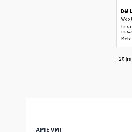
Dėl 
Web t
Infor
m. sau
Metai
20 Įra
APIE VMI