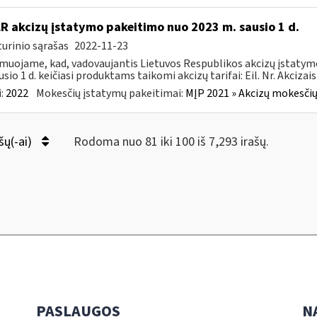
LR akcizų įstatymo pakeitimo nuo 2023 m. sausio 1 d.
urinio sąrašas
2022-11-23
muojame, kad, vadovaujantis Lietuvos Respublikos akcizų įstatymo 
sio 1 d. keičiasi produktams taikomi akcizų tarifai: Eil. Nr. Akcizais.
:
2022
Mokesčių įstatymų pakeitimai:
MĮP 2021 » Akcizų mokesčių
šų(-ai)
Rodoma nuo 81 iki 100 iš 7,293 irašų.
PASLAUGOS
N