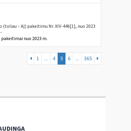
(toliau − AĮ) pakeitimu Nr. XIV-446[1], nuo 2023
..
 pakeitimai nuo 2023 m.
1
...
4
5
6
...
365
AUDINGA