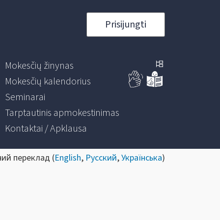
Prisijungti
Mokesčių žinynas
Mokesčių kalendorius
Seminarai
Tarptautinis apmokestinimas
Kontaktai / Apklausa
ний переклад (
English
,
Русский
,
Українська
)