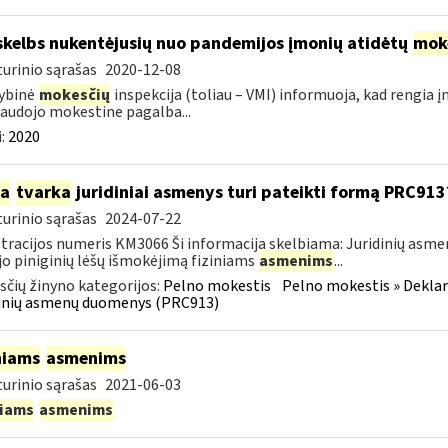
skelbs nukentėjusių nuo pandemijos įmonių atidėtų
mok
urinio sąrašas
2020-12-08
ybinė
mokesčių
inspekcija (toliau – VMI) informuoja, kad rengia 
audojo mokestine pagalba...
:
2020
ia
tvarka
juridiniai asmenys turi pateikti formą PRC913
urinio sąrašas
2024-07-22
tracijos numeris KM3066 Ši informacija skelbiama: Juridinių asm
jo piniginių lėšų išmokėjimą fiziniams
asmenims
...
čių žinyno kategorijos:
Pelno mokestis
Pelno mokestis » Dekla
dinių asmenų duomenys (PRC913)
niams
asmenims
urinio sąrašas
2021-06-03
niams
asmenims