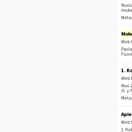
Nuola
mokes
Metai
Moke
Web t
Pasla
Fizin
1. K
Web t
Nuo 2
(t. y.
Metai
Apie
Web t
1. Ko