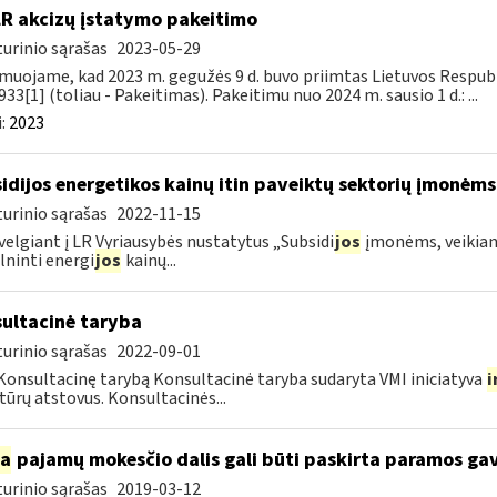
LR akcizų įstatymo pakeitimo
urinio sąrašas
2023-05-29
muojame, kad 2023 m. gegužės 9 d. buvo priimtas Lietuvos Respubli
933[1] (toliau - Pakeitimas). Pakeitimu nuo 2024 m. sausio 1 d.: ...
:
2023
idijos energetikos kainų itin paveiktų sektorių įmonėms
urinio sąrašas
2022-11-15
velgiant į LR Vyriausybės nustatytus „Subsidi
jos
įmonėms, veikianč
lninti energi
jos
kainų...
ultacinė taryba
urinio sąrašas
2022-09-01
Konsultacinę tarybą Konsultacinė taryba sudaryta VMI iniciatyva
i
tūrų atstovus. Konsultacinės...
ia
pajamų mokesčio dalis gali būti paskirta paramos g
urinio sąrašas
2019-03-12