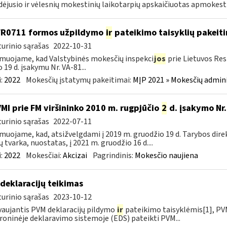
dėjusio ir vėlesnių mokestinių laikotarpių apskaičiuotas apmokest
FR0711 formos užpildymo
ir
pateikimo taisyklių pakeit
urinio sąrašas
2022-10-31
muojame, kad Valstybinės mokesčių inspekci
jos
prie Lietuvos Res
o 19 d. įsakymu Nr. VA-81...
:
2022
Mokesčių įstatymų pakeitimai:
MĮP 2021 » Mokesčių admin
VMI prie FM viršininko 2010 m. rugpjūčio
2
d. įsakymo Nr.
urinio sąrašas
2022-07-11
muojame, kad, atsižvelgdami į 2019 m. gruodžio 19 d. Tarybos dire
ų tvarka, nuostatas, į 2021 m. gruodžio 16 d....
:
2022
Mokesčiai:
Akcizai
Pagrindinis:
Mokesčio naujiena
deklaracijų teikimas
urinio sąrašas
2023-10-12
aujantis PVM deklaracijų pildymo
ir
pateikimo taisyklėmis[1], PVM
roninėje deklaravimo sistemoje (EDS) pateikti PVM...