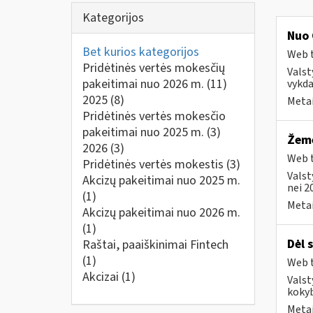
Kategorijos
Nuo 
Bet kurios kategorijos
Web t
Pridėtinės vertės mokesčių
Valst
pakeitimai nuo 2026 m.
(11)
vykda
2025
(8)
Metai
Pridėtinės vertės mokesčio
pakeitimai nuo 2025 m.
(3)
Žemė
2026
(3)
Web t
Pridėtinės vertės mokestis
(3)
Valst
Akcizų pakeitimai nuo 2025 m.
nei 2
(1)
Metai
Akcizų pakeitimai nuo 2026 m.
(1)
Dėl 
Raštai, paaiškinimai Fintech
(1)
Web t
Akcizai
(1)
Valst
kokyb
Metai