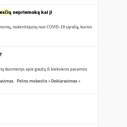
esčių
nepriemoką kai ji
įmonių, nukentėjusių nuo COVID-19 sąrašą, kurios
?
enų duomenys apie gautų iš kiekvieno paramos
ravimas
Pelno mokestis » Deklaravimas »