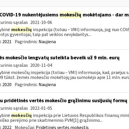
COVID-19 nukentėjusiems
mokesčių
mokėtojams - dar mė
urinio sąrašas
2021-10-06
ybinė
mokesčių
inspekcija (toliau – VMI) informuoja, jog nuo COVI
ntys gyventojai, taip pat veiklos nevykdantys...
:
2021
Pagrindinis:
Naujiena
s mokesčio lengvatų suteikta beveik už 9 mln. eurų
urinio sąrašas
2020-11-04
ybinė mokesčių inspekcija (toliau – VMI) informuoja, kad, praėjus s
09 tūkst. žemės mokesčio mokėtojų jau sumokėjo apie 11 mln. eurų.
:
2020
Pagrindinis:
Naujiena
su pridėtinės vertės mokesčio grąžinimu susijusių formų
urinio sąrašas
2022-01-05
ybinė
mokesčių
inspekcija prie Lietuvos Respublikos finansų mini
iško perėjimo prie skaitmeninio PVM[1] grąžinimo...
:
2022
Mokesčiai:
Pridėtinės vertės mokestis