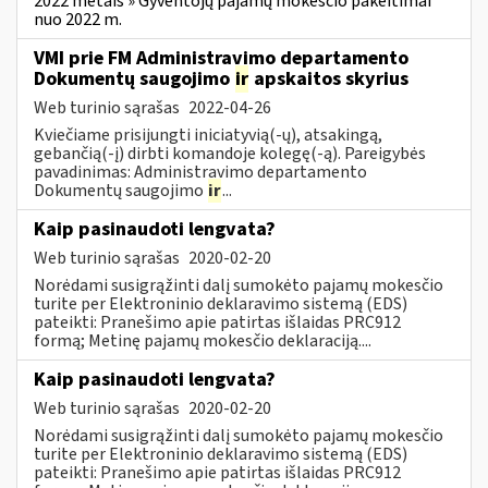
2022 metais » Gyventojų pajamų mokesčio pakeitimai
nuo 2022 m.
VMI prie FM Administravimo departamento
Dokumentų saugojimo
ir
apskaitos skyrius
Web turinio sąrašas
2022-04-26
Kviečiame prisijungti iniciatyvią(-ų), atsakingą,
gebančią(-į) dirbti komandoje kolegę(-ą). Pareigybės
pavadinimas: Administravimo departamento
Dokumentų saugojimo
ir
...
Kaip pasinaudoti lengvata?
Web turinio sąrašas
2020-02-20
Norėdami susigrąžinti dalį sumokėto pajamų mokesčio
turite per Elektroninio deklaravimo sistemą (EDS)
pateikti: Pranešimo apie patirtas išlaidas PRC912
formą; Metinę pajamų mokesčio deklaraciją....
Kaip pasinaudoti lengvata?
Web turinio sąrašas
2020-02-20
Norėdami susigrąžinti dalį sumokėto pajamų mokesčio
turite per Elektroninio deklaravimo sistemą (EDS)
pateikti: Pranešimo apie patirtas išlaidas PRC912