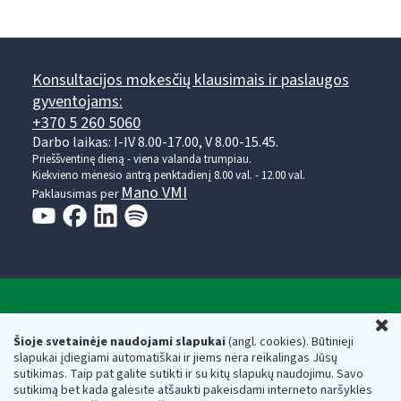
Konsultacijos mokesčių klausimais ir paslaugos
gyventojams:
+370 5 260 5060
Darbo laikas: I-IV 8.00-17.00, V 8.00-15.45.
Prieššventinę dieną - viena valanda trumpiau.
Kiekvieno mėnesio antrą penktadienį 8.00 val. - 12.00 val.
Mano VMI
Paklausimas per
Valstybinė mokesčių inspekcija prie Lietuvos
U
Respublikos finansų ministerijos
Šioje svetainėje naudojami slapukai
(angl. cookies). Būtinieji
slapukai įdiegiami automatiškai ir jiems nėra reikalingas Jūsų
Biudžetinė įstaiga. Juridinio asmens kodas — 188659752,
sutikimas. Taip pat galite sutikti ir su kitų slapukų naudojimu. Savo
adresas: Vasario 16-osios g. 14, 01107 Vilnius, Lietuva, el.paštas:
sutikimą bet kada galėsite atšaukti pakeisdami interneto naršyklės
vmi@vmi.lt
, E. pristatymo dėžutės adresas 188659752