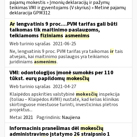
pajamų mokestis » Įmonių deklaracijų ir pažymų
teikimas VMI ir gyventojams (V skyrius) » Metinė pajamų
deklaracija GPM312
Ar
lengvatinis 9 proc....PVM tarifas gali būti
taikomas tik maitinimo paslaugoms,
teikiamoms
fiziniams
asmenims
Web turinio sąrašas
2021-06-25
Ne, lengvatinis 9 proc. PVM tarifas yra taikomas
ir
tais
atvejais, kai maitinimo paslaugos yra teikiamos
juridiniams
asmenims
.
VMI: odontologijos įmonė sumokės per 110
tūkst. eurų papildomų
mokesčių
Web turinio sąrašas
2021-04-27
Klaipėdos apskrities valstybinė
mokesčių
inspekcija
(toliau – Klaipėdos AVMI) nustatė, kad kelias klinikas
skirtinguose miestuose turinti, investicinius plėtros
projektus...
Metai:
2021
Pagrindinis:
Naujiena
Informacinis pranešimas dėl
mokesčių
administravimo įstatymo 26 straipsnio 1