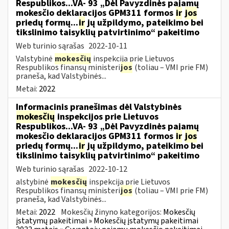
Respublikos...VA- 93 „Dėl Pavyzdinės pajamų
mokesčio deklaracijos GPM311 formos
ir
jos
priedų formų...
ir
jų užpildymo, pateikimo bei
tikslinimo taisyklių patvirtinimo“ pakeitimo
Web turinio sąrašas
2022-10-11
Valstybinė
mokesčių
inspekcija prie Lietuvos
Respublikos finansų ministeri
jos
(toliau – VMI prie FM)
praneša, kad Valstybinės...
Metai:
2022
Informacinis pranešimas dėl Valstybinės
mokesčių
inspekcijos prie Lietuvos
Respublikos...VA- 93 „Dėl Pavyzdinės pajamų
mokesčio deklaracijos GPM311 formos
ir
jos
priedų formų...
ir
jų užpildymo, pateikimo bei
tikslinimo taisyklių patvirtinimo“ pakeitimo
Web turinio sąrašas
2022-10-12
alstybinė
mokesčių
inspekcija prie Lietuvos
Respublikos finansų ministeri
jos
(toliau – VMI prie FM)
praneša, kad Valstybinės...
Metai:
2022
Mokesčių žinyno kategorijos:
Mokesčių
įstatymų pakeitimai » Mokesčių įstatymų pakeitimai