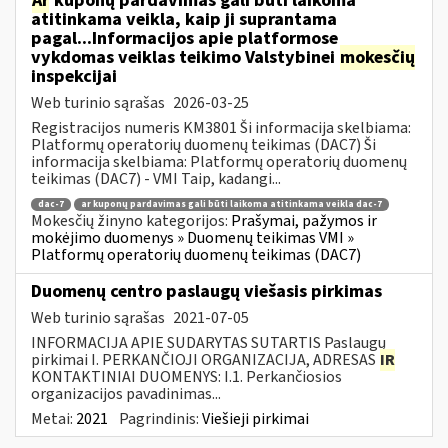
Ar
kuponų pardavimas gali būti laikoma
atitinkama veikla, kaip ji suprantama
pagal...Informacijos apie platformose
vykdomas veiklas teikimo Valstybinei
mokesčių
inspekcijai
Web turinio sąrašas
2026-03-25
Registracijos numeris KM3801 Ši informacija skelbiama:
Platformų operatorių duomenų teikimas (DAC7) Ši
informacija skelbiama: Platformų operatorių duomenų
teikimas (DAC7) - VMI Taip, kadangi...
dac-7
ar kuponų pardavimas gali būti laikoma atitinkama veikla dac-7
Mokesčių žinyno kategorijos:
Prašymai, pažymos ir
mokėjimo duomenys » Duomenų teikimas VMI »
Platformų operatorių duomenų teikimas (DAC7)
Duomenų centro paslaugų viešasis pirkimas
Web turinio sąrašas
2021-07-05
INFORMACIJA APIE SUDARYTAS SUTARTIS Paslaugų
pirkimai I. PERKANČIOJI ORGANIZACIJA, ADRESAS
IR
KONTAKTINIAI DUOMENYS: I.1. Perkančiosios
organizacijos pavadinimas...
Metai:
2021
Pagrindinis:
Viešieji pirkimai