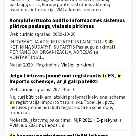
paslaugų sritis, kurioje galite rasti Jums aktualią
asmeninę informaciją: VMI administruojamų...
Kompiuterizuoto audito informacinės sistemos
plėtros paslaugų viešasis pirkimas
Web turinio sąrašas
2020-10-26
INFORMACIJA APIE NUSTATYTUS LAIMĖTOJUS
IR
KETINIMĄ SUDARYTI SUTARTIS Paslaugų pirkimai I.
PERKANČIOJI ORGANIZACIJA, ADRESAS
IR
KONTAKTINIAI...
Metai:
2020
Pagrindinis:
Viešieji pirkimai
Jeigu Lietuvos įmonė nori registruotis
ir
ES,
ir
Importo schemoje,
ar
ji gali pateikti
Web turinio sąrašas
2021-06-16
Ne, turi būti teikiami atskiri prašymai kiekvienai schemai
ar
registracijai importo tarpininku. Todėl, jei, pvz.,
Lietuvos įmonė nori būti registruota ES schemoje,
Importo...
Mokesčių įstatymų pakeitimai:
MĮP 2021 » E-prekyba ir
PVM nuo 2021 m. liepos 1 d.