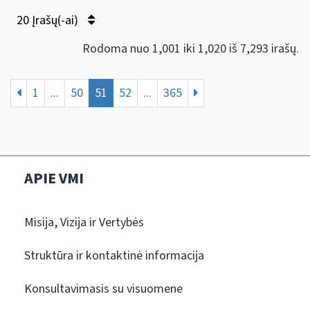
20 Įrašų(-ai)
Rodoma nuo 1,001 iki 1,020 iš 7,293 irašų.
1
...
50
51
52
...
365
APIE VMI
Misija, Vizija ir Vertybės
Struktūra ir kontaktinė informacija
Konsultavimasis su visuomene