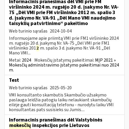
Informacinis pranešimas dėl VMI prie FM
viršininko 2024 m. rugsėjo 20 d. įsakymo Nr. VA-
75 „Dėl VMI prie FM viršininko 2012 m. spalio 3
d. įsakymo Nr. VA-91 „Dėl Mano VMI naudojimo
taisyklių patvirtinimo“ pakeitimo
Web turinio sąrašas
2024-10-04
Informuojame apie priimtą VMI prie FM1 viršininko 2024
m. rugsėjo 20 d. įsakymą Nr. VA-75 „Dėl VMI prie FM1
viršininko 201
2
m. spalio 3 d. įsakymo Nr. VA-91 „Dėl
Mano VMI...
Metai:
2024
Mokesčių įstatymų pakeitimai:
MĮP 2021 »
Mokesčių administravimo įstatymo pakeitimai nuo 2024
m.
Test
Web turinio sąrašas
2025-05-20
VMI konsultanto skambutis Skambučio užsakymo
paslauga leidžia patogiu laiku nelaukiant skambučių
eilėje gauti konsultaciją telefonu - nurodytu laiku VMI
konsultantas pats susisieks su Jumis....
Informacinis pranešimas dėl Valstybinės
mokesčių
inspekcijos prie Lietuvos