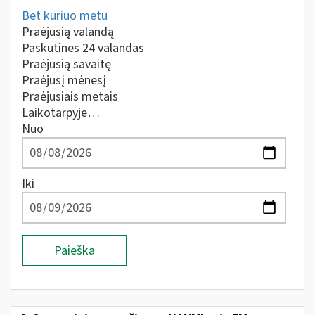
Bet kuriuo metu
Praėjusią valandą
Paskutines 24 valandas
Praėjusią savaitę
Praėjusį mėnesį
Praėjusiais metais
Laikotarpyje…
Nuo
Iki
Paieška