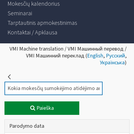
Mokesčių kalendorius
Seminarai
Tarptautinis apmokestinimas
Kontaktai / Apklausa
VMI Machine translation / VMI Машинный перевод /
VMI Машинний переклад (
English
,
Русский
,
Українська
)
Paieška
Parodymo data