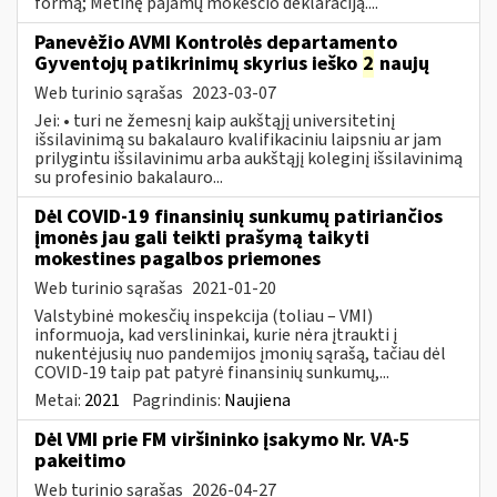
formą; Metinę pajamų mokesčio deklaraciją....
Panevėžio AVMI Kontrolės departamento
Gyventojų patikrinimų skyrius ieško
2
naujų
Web turinio sąrašas
2023-03-07
Jei: • turi ne žemesnį kaip aukštąjį universitetinį
išsilavinimą su bakalauro kvalifikaciniu laipsniu ar jam
prilygintu išsilavinimu arba aukštąjį koleginį išsilavinimą
su profesinio bakalauro...
Dėl COVID-19 finansinių sunkumų patiriančios
įmonės jau gali teikti prašymą taikyti
mokestines pagalbos priemones
Web turinio sąrašas
2021-01-20
Valstybinė mokesčių inspekcija (toliau – VMI)
informuoja, kad verslininkai, kurie nėra įtraukti į
nukentėjusių nuo pandemijos įmonių sąrašą, tačiau dėl
COVID-19 taip pat patyrė finansinių sunkumų,...
Metai:
2021
Pagrindinis:
Naujiena
Dėl VMI prie FM viršininko įsakymo Nr. VA-5
pakeitimo
Web turinio sąrašas
2026-04-27