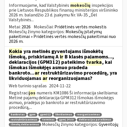
Informuojame, kad Valstybinės
mokesčių
inspekcijos
prie Lietuvos Respublikos finansų ministerijos viršininko
2026 m. balandžio 23 d. įsakymu Nr. VA-35 „Dėl
Valstybinės...
Metai:
2026
Mokesčiai:
Pridėtinės vertės mokestis
Mokesčių žinyno kategorijos:
Mokesčių įstatymų
pakeitimai » Pridėtinės vertės mokesčių pakeitimai nuo
2026 m.
Kokia
yra metinės gyventojams išmokėtų
išmokų, priskiriamų A
ir
B klasės pajamoms...,
deklaracijos (GPM312) pateikimo
tvarka
, kai
išmokas išmokėjęs asmuo pradeda
bankroto...
ar
restruktūrizavimo procedūrą, yra
likviduojamas
ar
reorganizuojamas?
Web turinio sąrašas
2024-11-22
Registraci
jos
numeris KM1086 Ši informacija skelbiama:
Metinė pajamų deklaracija GPM312 Išmokas išmokėjęs
asmuo, pradėjus jo bankroto ar restruktūrizavimo
procedūrą,...
bankrotas
gpm
gpm312
likvidavimas
reorganizavimas
restruktūrizavimas
terminas
gpmį 24 str
deklaracijos pateikimas
Mokesčių žinyno kategorijos:
Gyventojų
išmokų deklaravimas