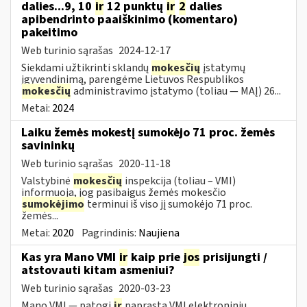
dalies...9, 10
ir
12 punktų
ir
2
dalies
apibendrinto paaiškinimo (komentaro)
pakeitimo
Web turinio sąrašas
2024-12-17
Siekdami užtikrinti sklandų
mokesčių
įstatymų
įgyvendinimą, parengėme Lietuvos Respublikos
mokesčių
administravimo įstatymo (toliau — MAĮ) 26...
Metai:
2024
Laiku žemės mokestį sumokėjo 71 proc. žemės
savininkų
Web turinio sąrašas
2020-11-18
Valstybinė
mokesčių
inspekcija (toliau – VMI)
informuoja, jog pasibaigus žemės mokesčio
sumokėjimo
terminui iš viso jį sumokėjo 71 proc.
žemės...
Metai:
2020
Pagrindinis:
Naujiena
Kas yra Mano VMI
ir
kaip prie
jos
prisijungti /
atstovauti kitam asmeniui?
Web turinio sąrašas
2020-03-23
Mano VMI — patogi
ir
paprasta VMI elektroninių