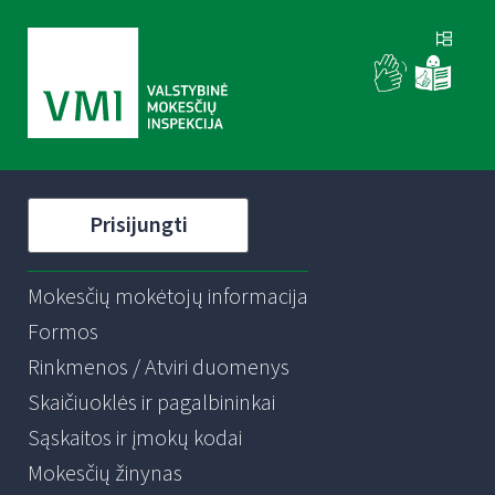
Prisijungti
Mokesčių mokėtojų informacija
Formos
Rinkmenos / Atviri duomenys
Skaičiuoklės ir pagalbininkai
Sąskaitos ir įmokų kodai
Mokesčių žinynas