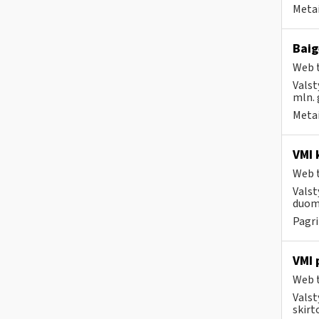
Metai
Baig
Web t
Valst
mln. 
Metai
VMI 
Web t
Valst
duom
Pagri
VMI 
Web t
Valst
skirt