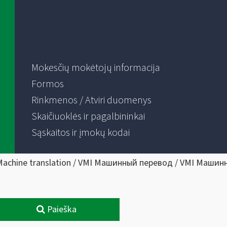
Mokesčių mokėtojų informacija
Formos
Rinkmenos / Atviri duomenys
Skaičiuoklės ir pagalbininkai
Sąskaitos ir įmokų kodai
Machine translation / VMI Машинный перевод / VMI Машин
Paieška