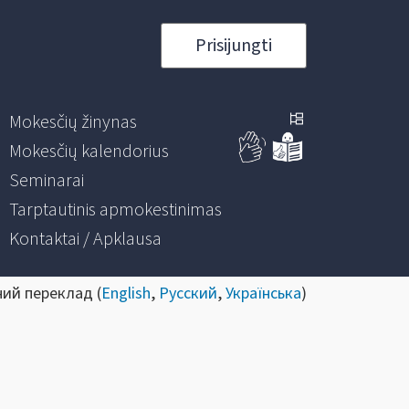
Prisijungti
Mokesčių žinynas
Mokesčių kalendorius
Seminarai
Tarptautinis apmokestinimas
Kontaktai / Apklausa
ний переклад (
English
,
Русский
,
Українська
)