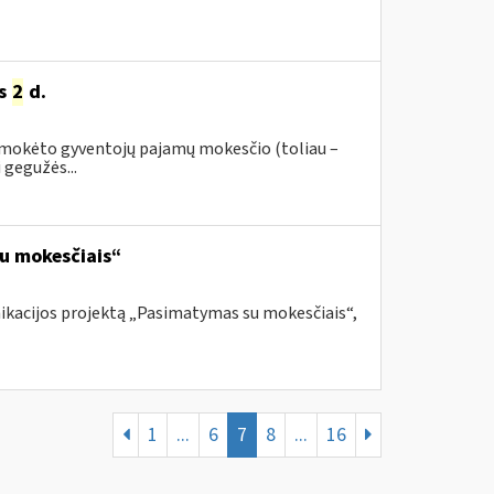
ės
2
d.
 sumokėto gyventojų pajamų mokesčio (toliau –
 gegužės...
su mokesčiais“
nikacijos projektą „Pasimatymas su mokesčiais“,
1
...
6
7
8
...
16