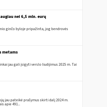
augiau nei 6,5 mln. eurų
nio ginčo byloje pripažinta, jog bendrovės
ems metams
kai jau gali įsigyti verslo liudijimus 2025 m. Tai
jų jau pateikė prašymus skirti dalį 2024 m.
 apie 491...