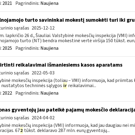
:
2021
Pagrindinis:
Naujiena
lnojamojo turto savininkai mokestį sumokėti turi iki gru
urinio sąrašas
2025-12-12
m. lapkričio 26 d., Šiauliai. Valstybinė mokesčių inspekcija (VMI) 
nojamojo turto (NT) bendra mokestinė vertė viršija 150 tūkst. eurų[
:
2025
Pagrindinis:
Naujiena
irtinti reikalavimai išmaniesiems kasos aparatams
urinio sąrašas
2022-05-03
ybinė mokesčių inspekcija (toliau – VMI) informuoja, kad priimtas
nustatytos techninės sąlygos
ir
reikalavimai...
:
2022
Pagrindinis:
Naujiena
jonas gyventojų jau pateikė pajamų mokesčio deklaracij
urinio sąrašas
2024-04-02
ybinė mokesčių inspekcija (VMI) informuoja, kad jau daugiau nei 
racijas. 67
2
tūkst. deklaravo 287 mln. eurų gyventojų...