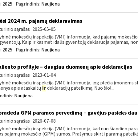
:
2025
Pagrindinis:
Naujiena
ėsi 2024 m. pajamų deklaravimas
urinio sąrašas
2025-05-05
ybinė mokesčių inspekcija (VMI) informuoja, kad pajamų mokesčio d
gyventojų. Kaip ir kasmeti dalis gyventojų deklaruoja pajamas, nor
:
2025
Pagrindinis:
Naujiena
kliento profilyje – daugiau duomenų apie deklaracijas
urinio sąrašas
2023-01-04
ybinė mokesčių inspekcija (VMI) informuoja, jog plečia įmonėms skir
enys apie ataskaitų
ir
deklaracijų pateikimą. Nuo šiol...
ndinis:
Naujiena
pradeda GPM paramos pervedimą – gavėjus pasieks daug
urinio sąrašas
2026-07-08
ybinė mokesčių inspekcija (VMI) informuoja, kad nuo šiandien par
os pajamų mokesčio (GPM) sumos. Prašymus skirti paramą pateikė 5