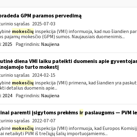
pradeda GPM paramos pervedimą
urinio sąrašas
2025-07-03
ybinė
mokesčių
inspekcija (VMI) informuoja, kad nuo šiandien pa
os pajamų mokesčio (GPM) sumos. Naujausiais duomenimis...
:
2025
Pagrindinis:
Naujiena
utinė diena VMI laiku pateikti duomenis apie gyventoj
lnojamojo turto mokestį
urinio sąrašas
2024-02-15
ybinė
mokesčių
inspekcija (VMI) primena, kad šiandien yra pasku
kti detalius duomenis apie...
:
2024
Pagrindinis:
Naujiena
inai paremti įsigytoms prekėms
ir
paslaugoms — PVM l
urinio sąrašas
2022-07-07
ybinė
mokesčių
inspekcija (VMI) informuoja, kad Europos Komisij
nai netaikyti PVM iš trečiųjų šalių importuojamiems...