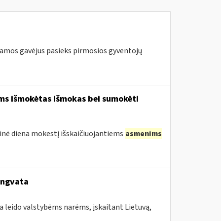
ramos gavėjus pasieks pirmosios gyventojų
ams išmokėtas išmokas bei sumokėti
tinė diena mokestį išskaičiuojantiems
asmenims
engvata
a leido valstybėms narėms, įskaitant Lietuvą,