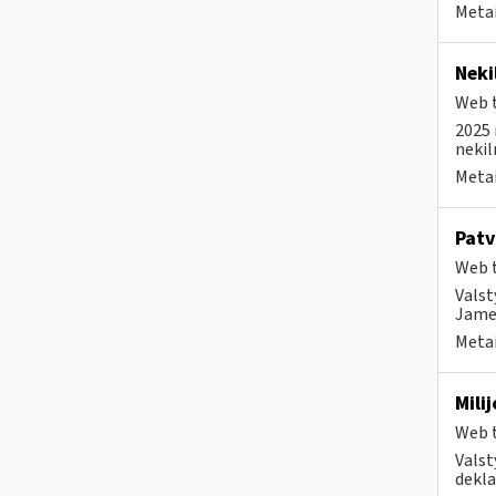
Metai
Neki
Web t
2025 
nekil
Metai
Patv
Web t
Valst
Jame 
Metai
Mili
Web t
Valst
dekla