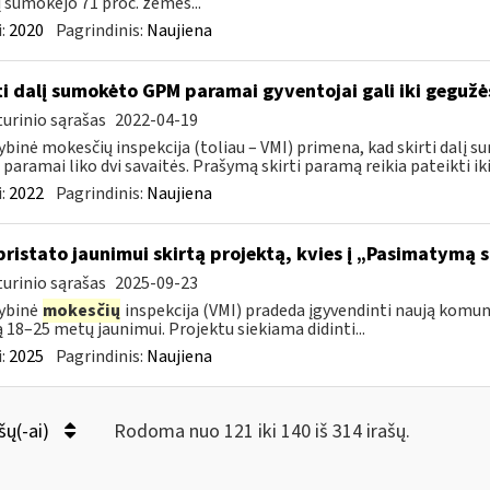
jį sumokėjo 71 proc. žemės...
:
2020
Pagrindinis:
Naujiena
ti dalį sumokėto GPM paramai gyventojai gali iki geguž
urinio sąrašas
2022-04-19
ybinė mokesčių inspekcija (toliau – VMI) primena, kad skirti dalį
paramai liko dvi savaitės. Prašymą skirti paramą reikia pateikti iki
:
2022
Pagrindinis:
Naujiena
pristato jaunimui skirtą projektą, kvies į „Pasimatymą 
urinio sąrašas
2025-09-23
ybinė
mokesčių
inspekcija (VMI) pradeda įgyvendinti naują komu
ą 18–25 metų jaunimui. Projektu siekiama didinti...
:
2025
Pagrindinis:
Naujiena
šų(-ai)
Rodoma nuo 121 iki 140 iš 314 irašų.