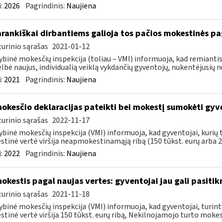
:
2026
Pagrindinis:
Naujiena
rankiškai dirbantiems galioja tos pačios mokestinės p
urinio sąrašas
2021-01-12
ybinė mokesčių inspekcija (toliau – VMI) informuoja, kad remiantis
lbė naujus, individualią veiklą vykdančių gyventojų, nukentėjusių nu
:
2021
Pagrindinis:
Naujiena
okesčio deklaracijas pateikti bei mokestį sumokėti gy
urinio sąrašas
2022-11-17
ybinė mokesčių inspekcija (VMI) informuoja, kad gyventojai, kuri
tinė vertė viršija neapmokestinamąją ribą (150 tūkst. eurų arba 200
:
2022
Pagrindinis:
Naujiena
okestis pagal naujas vertes: gyventojai jau gali pasitik
urinio sąrašas
2021-11-18
ybinė mokesčių inspekcija (VMI) informuoja, kad gyventojai, turin
tinė vertė viršija 150 tūkst. eurų ribą, Nekilnojamojo turto mokesč