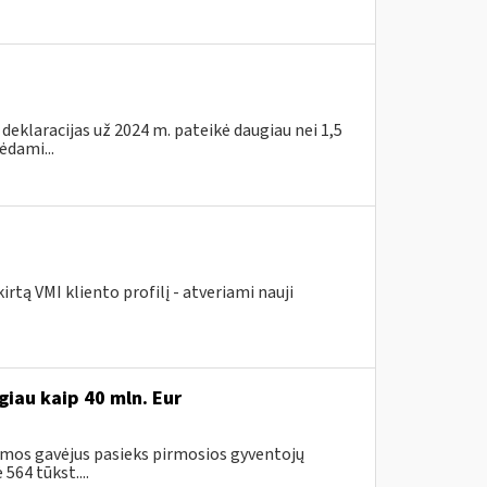
eklaracijas už 2024 m. pateikė daugiau nei 1,5
ėdami...
tą VMI kliento profilį - atveriami nauji
iau kaip 40 mln. Eur
amos gavėjus pasieks pirmosios gyventojų
64 tūkst....