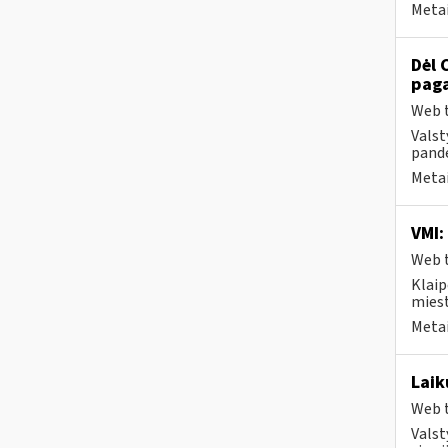
Metai
Dėl 
paga
Web t
Valst
pande
Metai
VMI:
Web t
Klaip
miest
Metai
Laik
Web t
Valst