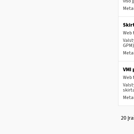
viso 
Metai
Skir
Web t
Valst
GPM) 
Metai
VMI 
Web t
Valst
skirt
Metai
20 Įra