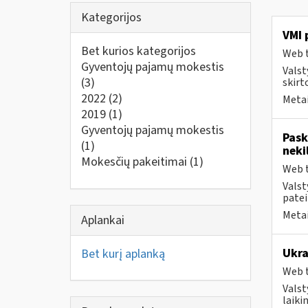
Kategorijos
VMI 
Bet kurios kategorijos
Web t
Gyventojų pajamų mokestis
Valst
(3)
skirt
2022
(2)
Metai
2019
(1)
Gyventojų pajamų mokestis
Pask
(1)
neki
Mokesčių pakeitimai
(1)
Web t
Valst
patei
Metai
Aplankai
Ukra
Bet kurį aplanką
Web t
Valst
laiki