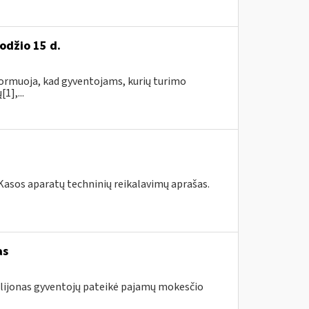
odžio 15 d.
informuoja, kad gyventojams, kurių turimo
1],...
 Kasos aparatų techninių reikalavimų aprašas.
as
milijonas gyventojų pateikė pajamų mokesčio