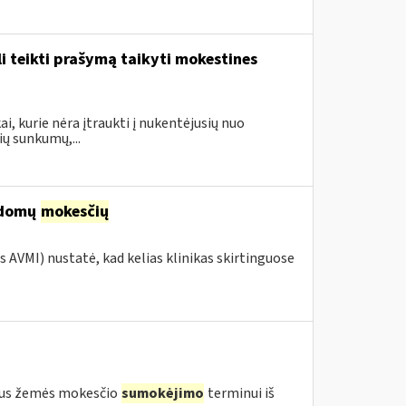
i teikti prašymą taikyti mokestines
i, kurie nėra įtraukti į nukentėjusių nuo
ų sunkumų,...
ildomų
mokesčių
s AVMI) nustatė, kad kelias klinikas skirtinguose
igus žemės mokesčio
sumokėjimo
terminui iš