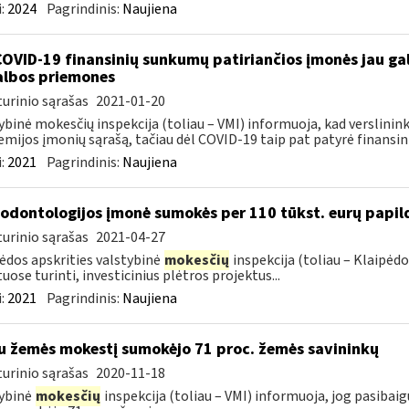
:
2024
Pagrindinis:
Naujiena
COVID-19 finansinių sunkumų patiriančios įmonės jau gal
lbos priemones
urinio sąrašas
2021-01-20
ybinė mokesčių inspekcija (toliau – VMI) informuoja, kad verslininka
mijos įmonių sąrašą, tačiau dėl COVID-19 taip pat patyrė finansini
:
2021
Pagrindinis:
Naujiena
 odontologijos įmonė sumokės per 110 tūkst. eurų pap
urinio sąrašas
2021-04-27
ėdos apskrities valstybinė
mokesčių
inspekcija (toliau – Klaipėdo
uose turinti, investicinius plėtros projektus...
:
2021
Pagrindinis:
Naujiena
u žemės mokestį sumokėjo 71 proc. žemės savininkų
urinio sąrašas
2020-11-18
ybinė
mokesčių
inspekcija (toliau – VMI) informuoja, jog pasiba