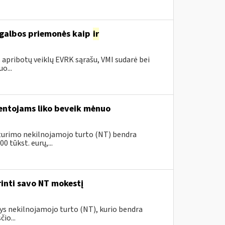
agalbos priemonės kaip
ir
 apribotų veiklų EVRK sąrašu, VMI sudarė bei
o...
ventojams liko beveik mėnuo
ų turimo nekilnojamojo turto (NT) bendra
 tūkst. eurų,...
rinti savo NT mokestį
tys nekilnojamojo turto (NT), kurio bendra
io...