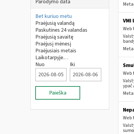
Parodymo data
Metai
Bet kuriuo metu
VMI 
Praėjusią valandą
Web t
Paskutines 24 valandas
Valst
Praėjusią savaitę
bandy
Praėjusį mėnesį
Metai
Praėjusiais metais
Laikotarpyje…
Nuo
Iki
Smul
Web t
Valst
ypač 
Paieška
Metai
Nepa
Web t
Valst
sumok