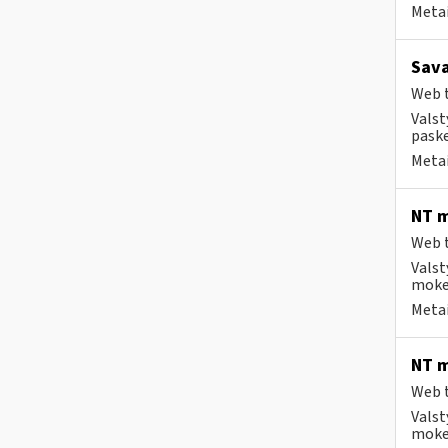
Metai
Sava
Web t
Valst
paske
Metai
NT m
Web t
Valst
mokes
Metai
NT m
Web t
Valst
mokes