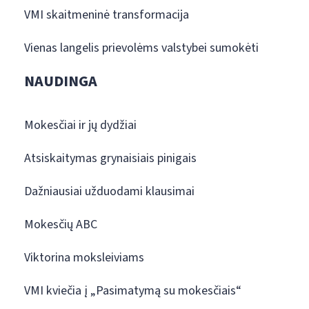
VMI skaitmeninė transformacija
Vienas langelis prievolėms valstybei sumokėti
NAUDINGA
Mokesčiai ir jų dydžiai
Atsiskaitymas grynaisiais pinigais
Dažniausiai užduodami klausimai
Mokesčių ABC
Viktorina moksleiviams
VMI kviečia į „Pasimatymą su mokesčiais“