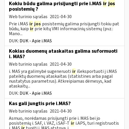
Kokiu būdu galima prisijungti prie i.MAS
ir
jos
posistemių ?
Web turinio sąrašas
2021-04-30
Prie i.MAS
ir
jos
posistemių galima prisijungti tokiu pat
būdu, kaip
ir
prie kitų VMI informacinių sistemų (pvz.:
Mano...
DUK:
DUK - Apie i.MAS
Kokias duomenų ataskaitas galima suformuoti
i. MAS?
Web turinio sąrašas
2021-04-30
i. MAS yra galimybė sugeneruoti
ir
išeksportuoti į i.MAS
pateiktų duomenų ataskaitas (statistines arba pagal
nustatytus parametrus). Atkreipiamas dėmesys, kad
ataskaitų...
DUK:
DUK - Apie i.MAS
Kas gali jungtis prie i.MAS?
Web turinio sąrašas
2021-04-30
Asmuo, norėdamas prisijungti prie i. MAS bei jo
posistemių i. SAF, i. VAZ, i.SAF-T
ir
i.APS, turi registruotis
i. MAS
ir
turėti i. MAS atstovą. i....