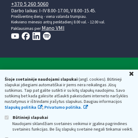
+370 5 260 5060
Darbo laikas: I-IV 8.00-17.00, V 8.00-15.45.
Prieššventinę dieną - viena valanda trumpiau.
Kiekvieno mėnesio antrą penktadienį 8.00 val. - 12.00 val.
Mano VMI
Paklausimas per
Valstybinė mokesčių inspekcija prie Lietuvos
U
Respublikos finansų ministerijos
Šioje svetainėje naudojami slapukai
(angl. cookies). Būtinieji
slapukai įdiegiami automatiškai ir jiems nėra reikalingas Jūsų
Biudžetinė įstaiga. Juridinio asmens kodas — 188659752,
sutikimas. Taip pat galite sutikti ir su kitų slapukų naudojimu. Savo
adresas: Vasario 16-osios g. 14, 01107 Vilnius, Lietuva, el.paštas:
sutikimą bet kada galėsite atšaukti pakeisdami interneto naršyklės
vmi@vmi.lt
, E. pristatymo dėžutės adresas 188659752
nustatymus ir ištrindami įrašytus slapukus. Daugiau informacijos
Duomenys apie Valstybinę mokesčių inspekciją prie Lietuvos
Slapukų politika
;
Privatumo politika.
Respublikos finansų ministerijos kaupiami ir saugomi Juridinių
asmenų registre
Būtinieji slapukai
Naudojami sklandžiam svetainės veikimui ir įgalina pagrindines
svetainės funkcijas. Be šių slapukų svetainė negali tinkamai veikti.