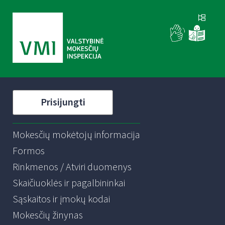
Prisijungti
Mokesčių mokėtojų informacija
Formos
Rinkmenos / Atviri duomenys
Skaičiuoklės ir pagalbininkai
Sąskaitos ir įmokų kodai
Mokesčių žinynas