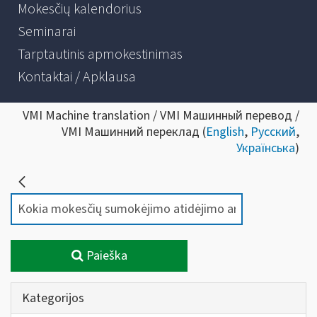
Mokesčių kalendorius
Seminarai
Tarptautinis apmokestinimas
Kontaktai / Apklausa
VMI Machine translation / VMI Машинный перевод /
VMI Машинний переклад (
English
,
Русский
,
Українська
)
Paieška
Kategorijos