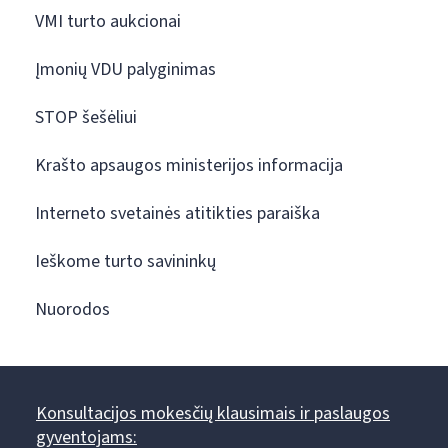
VMI turto aukcionai
Įmonių VDU palyginimas
STOP šešėliui
Krašto apsaugos ministerijos informacija
Interneto svetainės atitikties paraiška
Ieškome turto savininkų
Nuorodos
Konsultacijos mokesčių klausimais ir paslaugos
gyventojams: