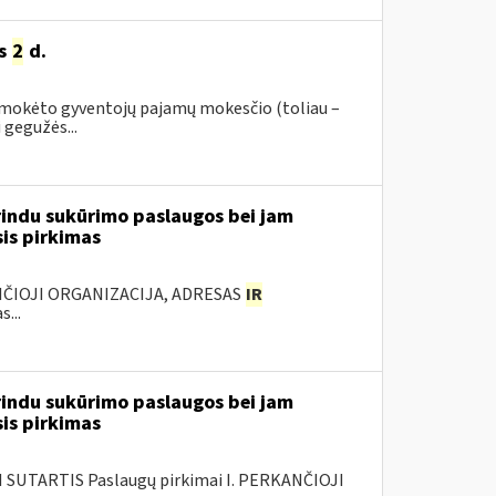
ės
2
d.
 sumokėto gyventojų pajamų mokesčio (toliau –
 gegužės...
rindu sukūrimo paslaugos bei jam
sis pirkimas
ANČIOJI ORGANIZACIJA, ADRESAS
IR
...
rindu sukūrimo paslaugos bei jam
sis pirkimas
SUTARTIS Paslaugų pirkimai I. PERKANČIOJI