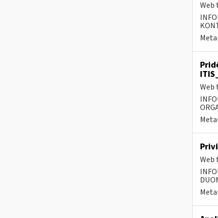
Web t
INFO
KONTA
Metai
Prid
ITIS
Web t
INFO
ORGA
Metai
Priv
Web t
INFO
DUOME
Metai