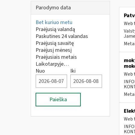
Parodymo data
Patv
Bet kuriuo metu
Web t
Praėjusią valandą
Valst
Paskutines 24 valandas
Jame 
Praėjusią savaitę
Metai
Praėjusį mėnesį
Praėjusiais metais
moky
Laikotarpyje…
mokė
Nuo
Iki
Web t
INFO
KONTA
Metai
Paieška
Elek
Web t
INFO
KONTA