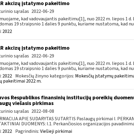
LR akcizų įstatymo pakeitimo
urinio sąrašas
2022-06-29
muojame, kad vadovaujantis pakeitimu[1], nuo 2022 m. liepos 1 d.
domas 19 straipsnio 1 dalies 9 punktu, kuriame nustatoma, kad nuo
:
2022
LR akcizų įstatymo pakeitimo
urinio sąrašas
2022-06-29
muojame, kad vadovaujantis pakeitimu[1], nuo 2022 m. liepos 1 d.
domas 19 straipsnio 1 dalies 9 punktu, kuriame nustatoma, kad nuo
:
2022
Mokesčių žinyno kategorijos:
Mokesčių įstatymų pakeitima
ų pakeitimai 2022 m.
uvos Respublikos finansinių institucijų poreikių duomen
augų viešasis pirkimas
urinio sąrašas
2022-08-08
RMACIJA APIE SUDARYTAS SUTARTIS Paslaugų pirkimai I. PERK
KTINIAI DUOMENYS: I.1. Perkančiosios organizacijos pavadinimas
:
2022
Pagrindinis:
Viešieji pirkimai