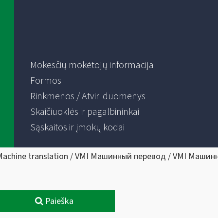
Mokesčių mokėtojų informacija
Formos
Rinkmenos / Atviri duomenys
Skaičiuoklės ir pagalbininkai
Sąskaitos ir įmokų kodai
Machine translation / VMI Машинный перевод / VMI Машин
Paieška