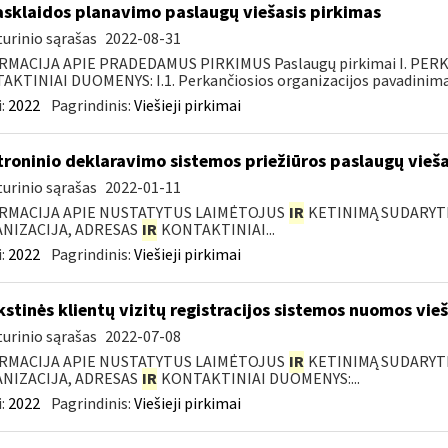
asklaidos planavimo paslaugų viešasis pirkimas
urinio sąrašas
2022-08-31
RMACIJA APIE PRADEDAMUS PIRKIMUS Paslaugų pirkimai I. PER
KTINIAI DUOMENYS: I.1. Perkančiosios organizacijos pavadinimas
:
2022
Pagrindinis:
Viešieji pirkimai
troninio deklaravimo sistemos priežiūros paslaugų vieša
urinio sąrašas
2022-01-11
RMACIJA APIE NUSTATYTUS LAIMĖTOJUS
IR
KETINIMĄ SUDARYTI 
NIZACIJA, ADRESAS
IR
KONTAKTINIAI...
:
2022
Pagrindinis:
Viešieji pirkimai
kstinės klientų vizitų registracijos sistemos nuomos vie
urinio sąrašas
2022-07-08
RMACIJA APIE NUSTATYTUS LAIMĖTOJUS
IR
KETINIMĄ SUDARYTI 
NIZACIJA, ADRESAS
IR
KONTAKTINIAI DUOMENYS:...
:
2022
Pagrindinis:
Viešieji pirkimai