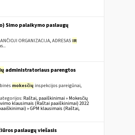
‘o) Simo palaikymo paslaugų
KANČIOJI ORGANIZACIJA, ADRESAS
IR
...
ių
administratoriaus parengtos
ybinės
mokesčių
inspekcijos pareigūnai,
ategorijos:
Raštai, paaiškinimai » Mokesčių
vimo klausimais (Raštai paaiškinimai) 2022
aaiškinimai) » GPM klausimais (Raštai,
iūros paslaugų viešasis