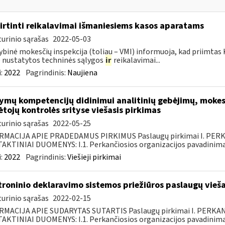
irtinti reikalavimai išmaniesiems kasos aparatams
urinio sąrašas
2022-05-03
ybinė mokesčių inspekcija (toliau – VMI) informuoja, kad priimtas
nustatytos techninės sąlygos
ir
reikalavimai...
:
2022
Pagrindinis:
Naujiena
mų kompetencijų didinimui analitinių gebėjimų, mokest
tojų kontrolės srityse viešasis pirkimas
urinio sąrašas
2022-05-25
RMACIJA APIE PRADEDAMUS PIRKIMUS Paslaugų pirkimai I. PER
KTINIAI DUOMENYS: I.1. Perkančiosios organizacijos pavadinimas
:
2022
Pagrindinis:
Viešieji pirkimai
troninio deklaravimo sistemos priežiūros paslaugų vieša
urinio sąrašas
2022-02-15
RMACIJA APIE SUDARYTAS SUTARTIS Paslaugų pirkimai I. PERK
KTINIAI DUOMENYS: I.1. Perkančiosios organizacijos pavadinimas