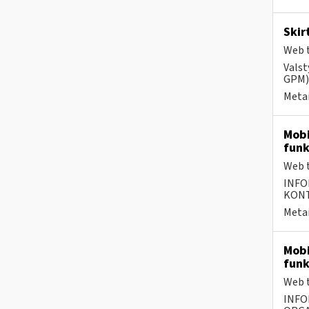
Skir
Web t
Valst
GPM) 
Metai
Mobi
funk
Web t
INFO
KONTA
Metai
Mobi
funk
Web t
INFO