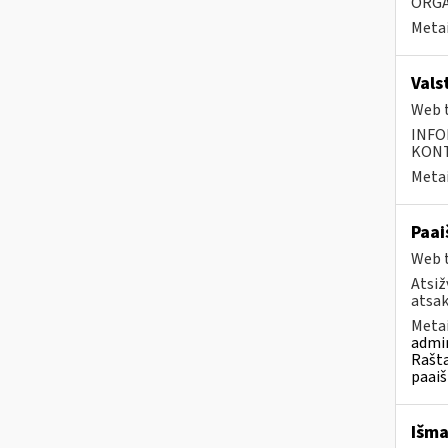
ORGA
Metai
Vals
Web t
INFO
KONTA
Metai
Paai
Web t
Atsiž
atsak
Metai
admin
Rašta
paaiš
Išma