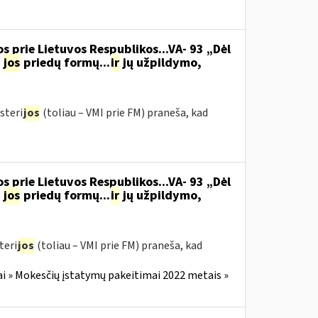
s prie Lietuvos Respublikos...VA- 93 „Dėl
jos
priedų formų...
ir
jų užpildymo,
steri
jos
(toliau – VMI prie FM) praneša, kad
s prie Lietuvos Respublikos...VA- 93 „Dėl
jos
priedų formų...
ir
jų užpildymo,
teri
jos
(toliau – VMI prie FM) praneša, kad
i » Mokesčių įstatymų pakeitimai 2022 metais »