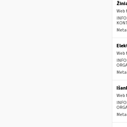
Žini
Web t
INFO
KONTA
Metai
Elek
Web t
INFO
ORGA
Metai
Išan
Web t
INFO
ORGA
Metai