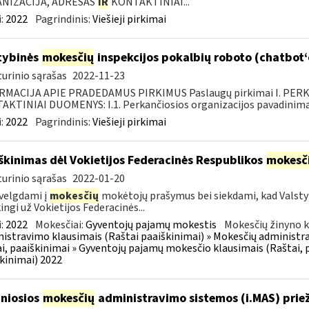
NIZACIJA, ADRESAS
IR
KONTAKTINIAI...
:
2022
Pagrindinis:
Viešieji pirkimai
tybinės
mokesčių
inspekcijos pokalbių roboto (chatbot
urinio sąrašas
2022-11-23
RMACIJA APIE PRADEDAMUS PIRKIMUS Paslaugų pirkimai I. PER
KTINIAI DUOMENYS: I.1. Perkančiosios organizacijos pavadinimas
:
2022
Pagrindinis:
Viešieji pirkimai
škinimas dėl Vokietijos Federacinės Respublikos
mokesč
urinio sąrašas
2022-01-20
velgdami į
mokesčių
mokėtojų prašymus bei siekdami, kad Valst
ingi už Vokietijos Federacinės...
:
2022
Mokesčiai:
Gyventojų pajamų mokestis
Mokesčių žinyno k
istravimo klausimais (Raštai paaiškinimai) » Mokesčių administra
i, paaiškinimai » Gyventojų pajamų mokesčio klausimais (Raštai, p
kinimai) 2022
niosios
mokesčių
administravimo sistemos (i.MAS) priež