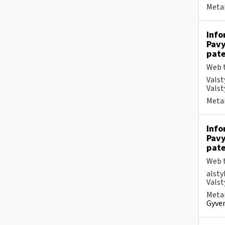
Metai
Info
Pavy
pate
Web t
Valst
Valst
Metai
Info
Pavy
pate
Web t
alsty
Valst
Metai
Gyven