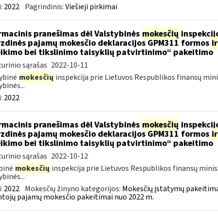
:
2022
Pagrindinis:
Viešieji pirkimai
rmacinis pranešimas dėl Valstybinės
mokesčių
inspekcijo
zdinės pajamų mokesčio deklaracijos GPM311 formos
ir
ikimo bei tikslinimo taisyklių patvirtinimo“ pakeitimo
urinio sąrašas
2022-10-11
ybinė
mokesčių
inspekcija prie Lietuvos Respublikos finansų mini
ybinės...
:
2022
rmacinis pranešimas dėl Valstybinės
mokesčių
inspekcijo
zdinės pajamų mokesčio deklaracijos GPM311 formos
ir
ikimo bei tikslinimo taisyklių patvirtinimo“ pakeitimo
urinio sąrašas
2022-10-12
binė
mokesčių
inspekcija prie Lietuvos Respublikos finansų minis
ybinės...
:
2022
Mokesčių žinyno kategorijos:
Mokesčių įstatymų pakeitima
tojų pajamų mokesčio pakeitimai nuo 2022 m.