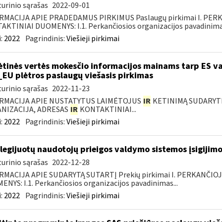
urinio sąrašas
2022-09-01
RMACIJA APIE PRADEDAMUS PIRKIMUS Paslaugų pirkimai I. PER
KTINIAI DUOMENYS: I.1. Perkančiosios organizacijos pavadinimas
:
2022
Pagrindinis:
Viešieji pirkimai
ėtinės vertės mokesčio informacijos mainams tarp ES va
_EU plėtros paslaugų viešasis pirkimas
urinio sąrašas
2022-11-23
RMACIJA APIE NUSTATYTUS LAIMĖTOJUS
IR
KETINIMĄ SUDARYTI 
NIZACIJA, ADRESAS
IR
KONTAKTINIAI...
:
2022
Pagrindinis:
Viešieji pirkimai
ilegijuotų naudotojų prieigos valdymo sistemos įsigijimo
urinio sąrašas
2022-12-28
RMACIJA APIE SUDARYTĄ SUTARTĮ Prekių pirkimai I. PERKANČIO
NYS: I.1. Perkančiosios organizacijos pavadinimas...
:
2022
Pagrindinis:
Viešieji pirkimai