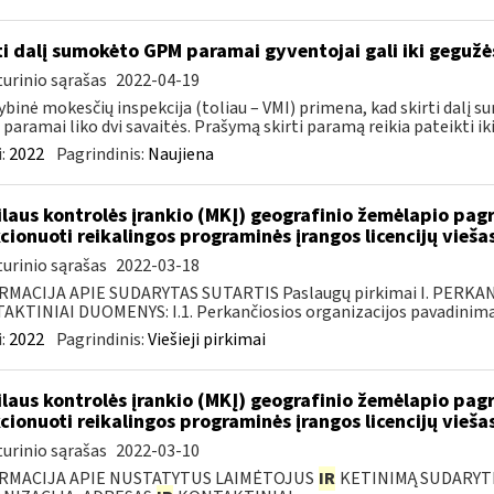
ti dalį sumokėto GPM paramai gyventojai gali iki geguž
urinio sąrašas
2022-04-19
ybinė mokesčių inspekcija (toliau – VMI) primena, kad skirti dalį
paramai liko dvi savaitės. Prašymą skirti paramą reikia pateikti iki
:
2022
Pagrindinis:
Naujiena
laus kontrolės įrankio (MKĮ) geografinio žemėlapio pag
cionuoti reikalingos programinės įrangos licencijų vieša
urinio sąrašas
2022-03-18
RMACIJA APIE SUDARYTAS SUTARTIS Paslaugų pirkimai I. PERK
KTINIAI DUOMENYS: I.1. Perkančiosios organizacijos pavadinimas
:
2022
Pagrindinis:
Viešieji pirkimai
laus kontrolės įrankio (MKĮ) geografinio žemėlapio pag
cionuoti reikalingos programinės įrangos licencijų vieša
urinio sąrašas
2022-03-10
RMACIJA APIE NUSTATYTUS LAIMĖTOJUS
IR
KETINIMĄ SUDARYTI 