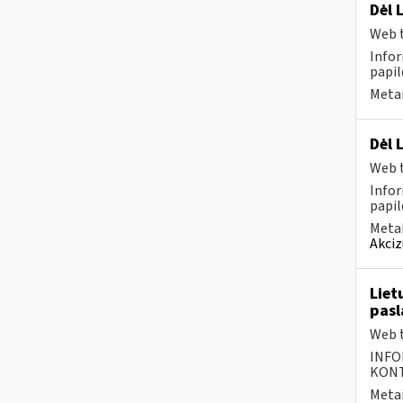
Dėl 
Web t
Infor
papil
Metai
Dėl 
Web t
Infor
papil
Metai
Akciz
Liet
pasl
Web t
INFO
KONTA
Metai