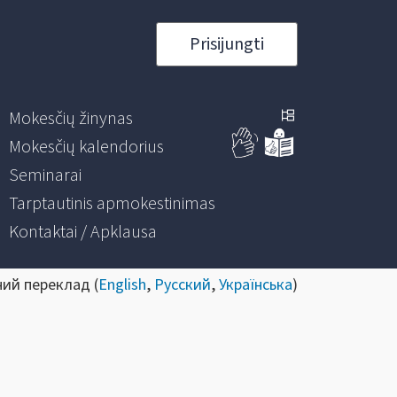
Prisijungti
Mokesčių žinynas
Mokesčių kalendorius
Seminarai
Tarptautinis apmokestinimas
Kontaktai / Apklausa
ний переклад (
English
,
Русский
,
Українська
)