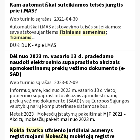
Kam automatiškai suteikiamos teisės jungtis
prie i.MAS?
Web turinio sąrašas
2021-04-30
Automatiškai i.MAS atstovavimo teisės suteikiamos:
save atstovaujantiems
fiziniams
asmenims
;
fiziniams
...
DUK:
DUK - Apie i.MAS
Dėl nuo 2023 m. vasario 13 d. pradedamo
naudoti elektroninio supaprastinto akcizais
apmokestinamų prekių vežimo dokumento (e-
SAD)
Web turinio sąrašas
2023-02-09
Informuojame, kad nuo 2023 m. vasario 13 d. vietoj
popierinio supaprastinto akcizais apmokestinamų
prekių vežimo dokumento (SAAD) visų Europos Sąjungos
valstybių narių kompiuterinėse sistemose bus...
Metai:
2023
Mokesčių įstatymų pakeitimai:
MĮP 2021 »
Akcizų mokesčių pakeitimai nuo 2023 m.
Kokia
tvarka
užsienio juridiniai asmenys
registruojami
Mokesčių
mokėtojų registre