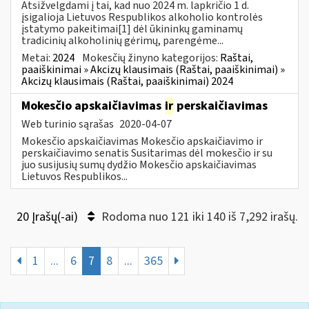
Atsižvelgdami į tai, kad nuo 2024 m. lapkričio 1 d.
įsigalioja Lietuvos Respublikos alkoholio kontrolės
įstatymo pakeitimai[1] dėl ūkininkų gaminamų
tradicinių alkoholinių gėrimų, parengėme...
Metai:
2024
Mokesčių žinyno kategorijos:
Raštai,
paaiškinimai » Akcizų klausimais (Raštai, paaiškinimai) »
Akcizų klausimais (Raštai, paaiškinimai) 2024
Mokesčio apskaičiavimas
ir
perskaičiavimas
Web turinio sąrašas
2020-04-07
Mokesčio apskaičiavimas Mokesčio apskaičiavimo ir
perskaičiavimo senatis Susitarimas dėl mokesčio ir su
juo susijusių sumų dydžio Mokesčio apskaičiavimas
Lietuvos Respublikos...
20 Įrašų(-ai)
Rodoma nuo 121 iki 140 iš 7,292 irašų.
1
...
6
7
8
...
365