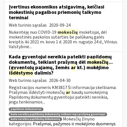
Įvertinus ekonomikos atsigavimą, keičiasi
mokestinių pagalbos priemonių taikymo
terminai
Web turinio sąrašas
2020-09-24
Nukentėję nuo COVID-19
mokesčių
mokėtojai, dėl
mokestinės paskolos sutarties be palūkanų galės
kreiptis iki 2021 m. kovo 1 d. 2020 m. rugsėjo 24 d., Vilnius.
Valstybinė...
Kada gyventojui nereikia pateikti papildomų
dokumentų, teikiant prašymą dėl
mokesčių
...
(gyventojų pajamų, žemės
ar
kt.) mokėjimo
išdėstymo
dalimis?
Web turinio sąrašas
2026-04-30
Registracijos numeris KM3817 Ši informacija skelbiama:
Prašymas išdėstyti mokesčių
ar
baudų sumokėjimą
Papildomų dokumentų gyventojui pateikti nereikia,
jeigu tenkinamos...
papildomi dokumentai
kada nereikia papildomų dokumentų teikiant mps prašymą gyventojui
Mokesčių žinyno
kada nereikia papildomų dokumentų
kategorijos:
Prašymai, pažymos ir mokėjimo duomenys