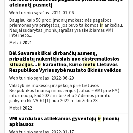
ateinantį pusmetį
Web turinio sąrašas
2021-01-06
Daugiau kaip 50 proc. įmonių mokestinės pagalbos
priemonės yra pratęstos, jos buvo taikomos
ir
anksčiau.
Naujai sudarytas įmonių sąrašas yra skelbiamas VMI
interneto...
Metai:
2021
Dėl Savarankiškai dirbančių asmenų,
pripažintų nukentėjusiais nuo ekstremaliosios
situacijos
...
ir
karantino, kurio
metu
Lietuvos
Respublikos Vyriausybė nustato ūkinės veiklos
Web turinio sąrašas
2022-06-29
Valstybinė mokesčių inspekcija prie Lietuvos
Respublikos finansų ministerijos (toliau – VMI prie FM)
informuoja, kad 2022 m. birželio 27 dienos priimtu
įsakymu Nr. VA-61[1] nuo 2022 m. birželio 28...
Metai:
2022
VMI vardu bus atliekamos gyventojų
ir
įmonių
apklausos
Web turinio sąrašas
2022-01-17