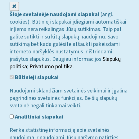
Uždaryti
Šioje svetainėje naudojami slapukai
(angl.
cookies). Būtinieji slapukai įdiegiami automatiškai
ir jiems nėra reikalingas Jūsų sutikimas. Taip pat
galite sutikti ir su kitų slapukų naudojimu. Savo
sutikimą bet kada galėsite atšaukti pakeisdami
interneto naršyklės nustatymus ir ištrindami
įrašytus slapukus. Daugiau informacijos
Slapukų
politika
;
Privatumo politika.
Būtinieji slapukai
Naudojami sklandžiam svetainės veikimui ir įgalina
pagrindines svetainės funkcijas. Be šių slapukų
svetainė negali tinkamai veikti.
Analitiniai slapukai
Renka statistinę informaciją apie svetainės
naudojimą ir naudojami Jūsų naršymo patirties