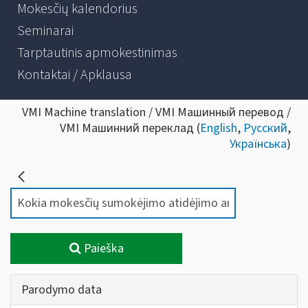
Mokesčių kalendorius
Seminarai
Tarptautinis apmokestinimas
Kontaktai / Apklausa
VMI Machine translation / VMI Машинный перевод /
VMI Машинний переклад (
English
,
Русский
,
Українська
)
Paieška
Parodymo data