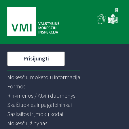
Prisijungti
Mokesčių mokėtojų informacija
Formos
Rinkmenos / Atviri duomenys
Skaičiuoklės ir pagalbininkai
Sąskaitos ir įmokų kodai
Mokesčių žinynas