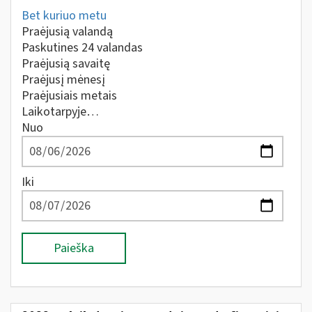
Bet kuriuo metu
Praėjusią valandą
Paskutines 24 valandas
Praėjusią savaitę
Praėjusį mėnesį
Praėjusiais metais
Laikotarpyje…
Nuo
Iki
Paieška