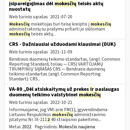
įsipareigojimas dėl
mokesčių
teisės aktų
nuostatų
Web turinio sąrašas
2021-07-20
Mokesčių
mokėtojas turi teisę kreiptis į
mokesčių
administratorių su prašymu pritarti jo siūlomam
mokesčių
teisės aktų...
CRS - Dažniausiai užduodami klausimai (DUK)
Web turinio sąrašas
2021-11-09
Bendrasis duomenų teikimo standartas, (angl. Common
Reporting Standard, toliau — CRS) VARTOJAMŲ
TRUMPINIŲ SĄRAŠAS CRS — Bendrasis duomenų
teikimo standartas (angl. Common Reporting
Standart). CRS...
VA-80 „Dėl atsiskaitymų už prekes
ir
paslaugas
duomenų teikimo valstybinei
mokesčių
Web turinio sąrašas
2022-10-21
Informuojame, jog VMI prie FM[1], įgyvendindama
Lietuvos Respublikos
mokesčių
administravimo
įstatymo Nr. IX-211
2
40 straipsnio pakeitimo...
Metai:
2022
Pagrindinis:
Mokesčio naujiena