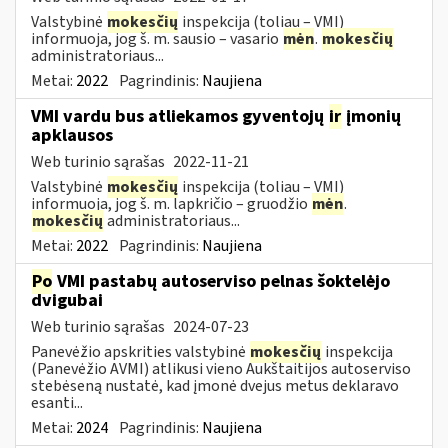
Valstybinė
mokesčių
inspekcija (toliau – VMI)
informuoja, jog š. m. sausio – vasario
mėn
.
mokesčių
administratoriaus...
Metai:
2022
Pagrindinis:
Naujiena
VMI vardu bus atliekamos gyventojų
ir
įmonių
apklausos
Web turinio sąrašas
2022-11-21
Valstybinė
mokesčių
inspekcija (toliau – VMI)
informuoja, jog š. m. lapkričio – gruodžio
mėn
.
mokesčių
administratoriaus...
Metai:
2022
Pagrindinis:
Naujiena
Po
VMI pastabų autoserviso pelnas šoktelėjo
dvigubai
Web turinio sąrašas
2024-07-23
Panevėžio apskrities valstybinė
mokesčių
inspekcija
(Panevėžio AVMI) atlikusi vieno Aukštaitijos autoserviso
stebėseną nustatė, kad įmonė dvejus metus deklaravo
esanti...
Metai:
2024
Pagrindinis:
Naujiena