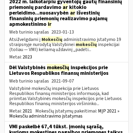
2022 m. laikotarpiu gyventojų gautų finansinių
priemonių pardavimo
ar
kitokio
perleidimo...nuosavybėn
ar
išvestinių
finansinių priemonių realizavimo pajamų
apmokestinimo
ir
Web turinio sąrašas
2023-01-13
Atsižvelgdami į
Mokesčių
administravimo įstatymo 19
straipsnyje nurodytą Valstybinei
mokesčių
inspekcijai
(toliau — VMI) keliamą uždavinį „padėti...
Metai:
2023
Dėl Valstybinės
mokesčių
inspekcijos prie
Lietuvos Respublikos finansų ministerijos
Web turinio sąrašas
2021-09-07
Valstybinė mokesčių inspekcija prie Lietuvos
Respublikos finansų ministerijos informuoja, kad
priimtas Valstybinės mokesčių inspekcijos prie Lietuvos
Respublikos finansų ministerijos viršininko...
Metai:
2021
Mokesčių įstatymų pakeitimai:
MĮP 2021 »
Mokesčiu administravimo įstatymas
VMI paskelbė 67,4 tūkst. įmonių sąrašą,
kurioms mokestines pagalbos priemones taikys