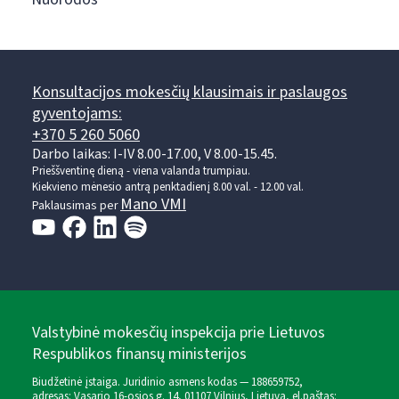
Konsultacijos mokesčių klausimais ir paslaugos
gyventojams:
+370 5 260 5060
Darbo laikas: I-IV 8.00-17.00, V 8.00-15.45.
Prieššventinę dieną - viena valanda trumpiau.
Kiekvieno mėnesio antrą penktadienį 8.00 val. - 12.00 val.
Mano VMI
Paklausimas per
Valstybinė mokesčių inspekcija prie Lietuvos
Respublikos finansų ministerijos
Biudžetinė įstaiga. Juridinio asmens kodas — 188659752,
adresas: Vasario 16-osios g. 14, 01107 Vilnius, Lietuva, el.paštas: