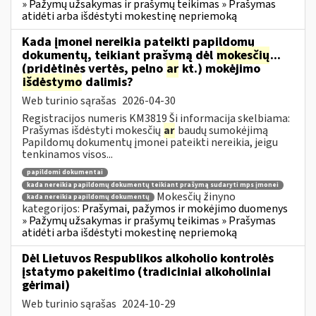
» Pažymų užsakymas ir prašymų teikimas » Prašymas
atidėti arba išdėstyti mokestinę nepriemoką
Kada įmonei nereikia pateikti papildomų
dokumentų, teikiant prašymą dėl
mokesčių
...
(pridėtinės vertės, pelno
ar
kt.) mokėjimo
išdėstymo
dalimis?
Web turinio sąrašas
2026-04-30
Registracijos numeris KM3819 Ši informacija skelbiama:
Prašymas išdėstyti mokesčių
ar
baudų sumokėjimą
Papildomų dokumentų įmonei pateikti nereikia, jeigu
tenkinamos visos...
papildomi dokumentai
kada nereikia papildomų dokumentų teikiant prašymą sudaryti mps įmonei
Mokesčių žinyno
kada nereikia papildomų dokumentų
kategorijos:
Prašymai, pažymos ir mokėjimo duomenys
» Pažymų užsakymas ir prašymų teikimas » Prašymas
atidėti arba išdėstyti mokestinę nepriemoką
Dėl Lietuvos Respublikos alkoholio kontrolės
įstatymo pakeitimo (tradiciniai alkoholiniai
gėrimai)
Web turinio sąrašas
2024-10-29