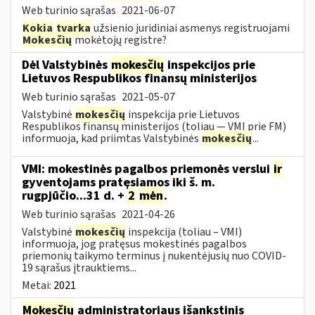
Web turinio sąrašas
2021-06-07
Kokia
tvarka
užsienio juridiniai asmenys registruojami
Mokesčių
mokėtojų registre?
Dėl Valstybinės
mokesčių
inspekcijos prie
Lietuvos Respublikos finansų ministerijos
Web turinio sąrašas
2021-05-07
Valstybinė
mokesčių
inspekcija prie Lietuvos
Respublikos finansų ministerijos (toliau — VMI prie FM)
informuoja, kad priimtas Valstybinės
mokesčių
...
VMI: mokestinės pagalbos priemonės verslui
ir
gyventojams pratęsiamos iki š. m.
rugpjūčio...31 d. +
2
mėn
.
Web turinio sąrašas
2021-04-26
Valstybinė
mokesčių
inspekcija (toliau – VMI)
informuoja, jog pratęsus mokestinės pagalbos
priemonių taikymo terminus į nukentėjusių nuo COVID-
19 sąrašus įtrauktiems...
Metai:
2021
Mokesčių
administratoriaus išankstinis