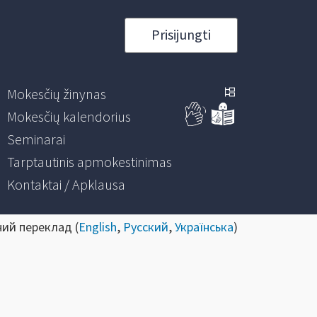
Prisijungti
Mokesčių žinynas
Mokesčių kalendorius
Seminarai
Tarptautinis apmokestinimas
Kontaktai / Apklausa
ний переклад (
English
,
Русский
,
Українська
)