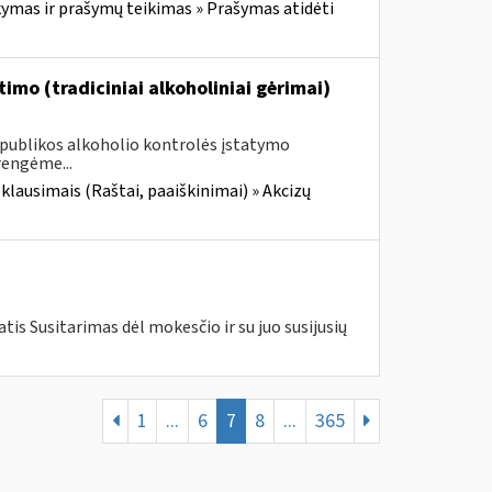
mas ir prašymų teikimas » Prašymas atidėti
imo (tradiciniai alkoholiniai gėrimai)
Respublikos alkoholio kontrolės įstatymo
rengėme...
 klausimais (Raštai, paaiškinimai) » Akcizų
is Susitarimas dėl mokesčio ir su juo susijusių
1
...
6
7
8
...
365