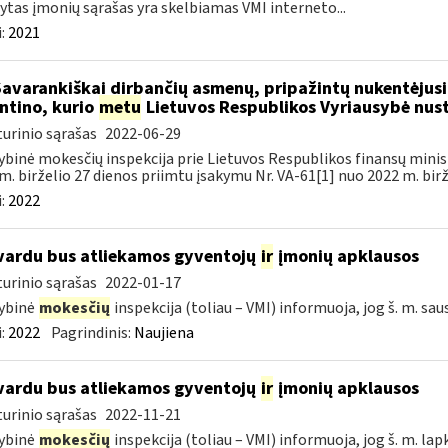
ytas įmonių sąrašas yra skelbiamas VMI interneto...
:
2021
Savarankiškai dirbančių asmenų, pripažintų nukentėjusi
ntino, kurio
metu
Lietuvos Respublikos Vyriausybė nust
urinio sąrašas
2022-06-29
ybinė mokesčių inspekcija prie Lietuvos Respublikos finansų minist
m. birželio 27 dienos priimtu įsakymu Nr. VA-61[1] nuo 2022 m. birže
:
2022
vardu bus atliekamos gyventojų
ir
įmonių apklausos
urinio sąrašas
2022-01-17
ybinė
mokesčių
inspekcija (toliau – VMI) informuoja, jog š. m. sau
:
2022
Pagrindinis:
Naujiena
vardu bus atliekamos gyventojų
ir
įmonių apklausos
urinio sąrašas
2022-11-21
ybinė
mokesčių
inspekcija (toliau – VMI) informuoja, jog š. m. lap