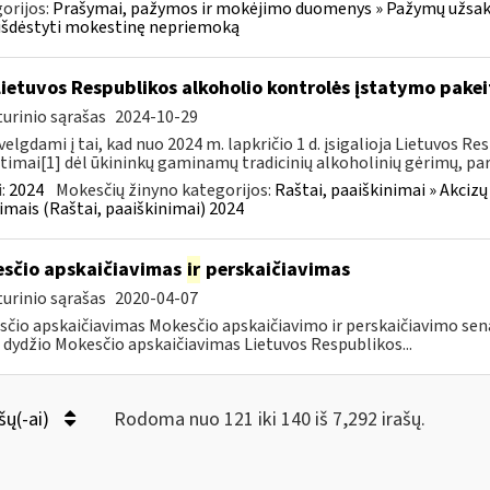
orijos:
Prašymai, pažymos ir mokėjimo duomenys » Pažymų užsaky
išdėstyti mokestinę nepriemoką
Lietuvos Respublikos alkoholio kontrolės įstatymo pakeit
urinio sąrašas
2024-10-29
velgdami į tai, kad nuo 2024 m. lapkričio 1 d. įsigalioja Lietuvos 
timai[1] dėl ūkininkų gaminamų tradicinių alkoholinių gėrimų, pa
:
2024
Mokesčių žinyno kategorijos:
Raštai, paaiškinimai » Akcizų
imais (Raštai, paaiškinimai) 2024
sčio apskaičiavimas
ir
perskaičiavimas
urinio sąrašas
2020-04-07
čio apskaičiavimas Mokesčio apskaičiavimo ir perskaičiavimo senat
dydžio Mokesčio apskaičiavimas Lietuvos Respublikos...
šų(-ai)
Rodoma nuo 121 iki 140 iš 7,292 irašų.