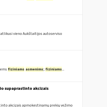
atlikusi vieno Aukštaitijos autoserviso
tiems
fiziniams
asmenims
;
fiziniams
...
io supaprastinto akcizais
astinto akcizais apmokestinamų prekių vežimo