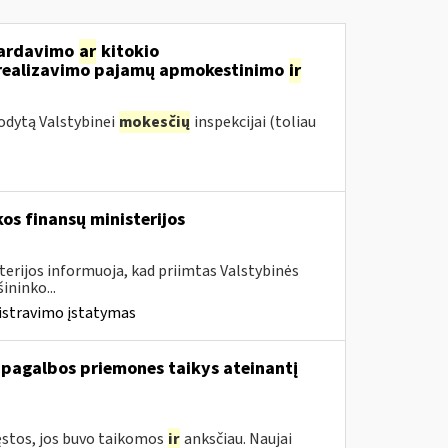
 pardavimo
ar
kitokio
ų realizavimo pajamų apmokestinimo
ir
odytą Valstybinei
mokesčių
inspekcijai (toliau
os finansų ministerijos
terijos informuoja, kad priimtas Valstybinės
ininko...
istravimo įstatymas
 pagalbos priemones taikys ateinantį
ęstos, jos buvo taikomos
ir
anksčiau. Naujai