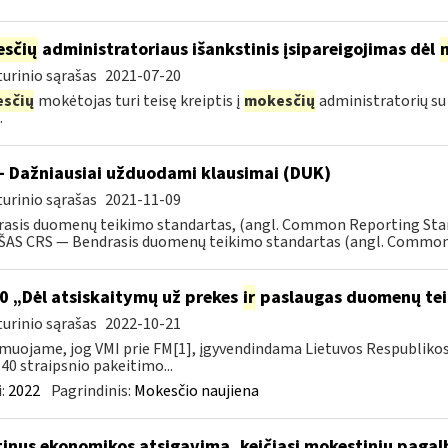
sčių
administratoriaus išankstinis įsipareigojimas dėl
urinio sąrašas
2021-07-20
sčių
mokėtojas turi teisę kreiptis į
mokesčių
administratorių su
.
- Dažniausiai užduodami klausimai (DUK)
urinio sąrašas
2021-11-09
rasis duomenų teikimo standartas, (angl. Common Reporting S
AS CRS — Bendrasis duomenų teikimo standartas (angl. Common R
0 „Dėl atsiskaitymų už prekes
ir
paslaugas duomenų tei
urinio sąrašas
2022-10-21
muojame, jog VMI prie FM[1], įgyvendindama Lietuvos Respubliko
40 straipsnio pakeitimo...
:
2022
Pagrindinis:
Mokesčio naujiena
tinus ekonomikos atsigavimą, keičiasi mokestinių paga