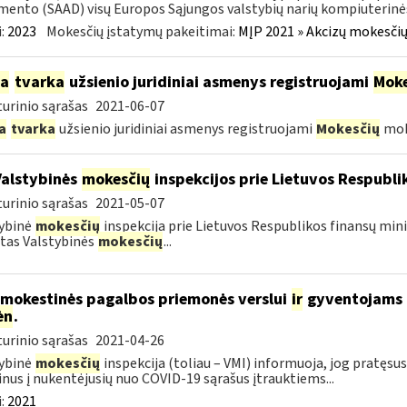
ento (SAAD) visų Europos Sąjungos valstybių narių kompiuterinės
:
2023
Mokesčių įstatymų pakeitimai:
MĮP 2021 » Akcizų mokesčių
ia
tvarka
užsienio juridiniai asmenys registruojami
Moke
urinio sąrašas
2021-06-07
a
tvarka
užsienio juridiniai asmenys registruojami
Mokesčių
mok
Valstybinės
mokesčių
inspekcijos prie Lietuvos Respublik
urinio sąrašas
2021-05-07
ybinė
mokesčių
inspekcija prie Lietuvos Respublikos finansų mini
tas Valstybinės
mokesčių
...
 mokestinės pagalbos priemonės verslui
ir
gyventojams pr
ėn
.
urinio sąrašas
2021-04-26
ybinė
mokesčių
inspekcija (toliau – VMI) informuoja, jog pratę
nus į nukentėjusių nuo COVID-19 sąrašus įtrauktiems...
:
2021