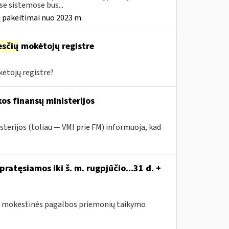
e sistemose bus...
 pakeitimai nuo 2023 m.
sčių
mokėtojų registre
ėtojų registre?
os finansų ministerijos
sterijos (toliau — VMI prie FM) informuoja, kad
atęsiamos iki š. m. rugpjūčio...31 d. +
sus mokestinės pagalbos priemonių taikymo