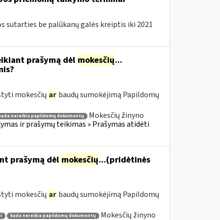
sutarties be palūkanų galės kreiptis iki 2021
eikiant prašymą dėl
mokesčių
...
mis?
styti mokesčių
ar
baudų sumokėjimą Papildomų
Mokesčių žinyno
kada nereikia papildomų dokumentų
mas ir prašymų teikimas » Prašymas atidėti
ant prašymą dėl
mokesčių
...(pridėtinės
styti mokesčių
ar
baudų sumokėjimą Papildomų
Mokesčių žinyno
i
kada nereikia papildomų dokumentų