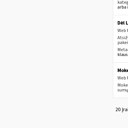
kateg
arba 
Dėl 
Web t
Atsiž
pakei
Metai
klaus
Moke
Web t
Mokes
sumų 
20 Įra