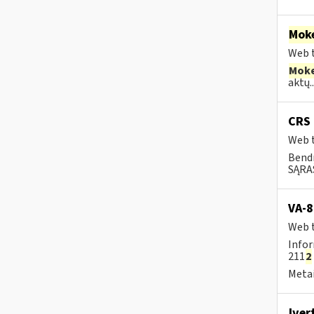
Moke
Web t
Moke
aktų..
CRS 
Web t
Bend
SĄRAŠ
VA-8
Web t
Infor
211
2
Metai
Įver