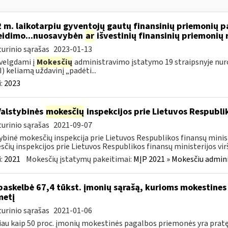
 m. laikotarpiu gyventojų gautų finansinių priemonių
eidimo...nuosavybėn
ar
išvestinių finansinių priemoni
urinio sąrašas
2023-01-13
velgdami į
Mokesčių
administravimo įstatymo 19 straipsnyje nur
) keliamą uždavinį „padėti...
:
2023
Valstybinės
mokesčių
inspekcijos prie Lietuvos Respublik
urinio sąrašas
2021-09-07
ybinė mokesčių inspekcija prie Lietuvos Respublikos finansų minis
čių inspekcijos prie Lietuvos Respublikos finansų ministerijos virš
:
2021
Mokesčių įstatymų pakeitimai:
MĮP 2021 » Mokesčiu admin
paskelbė 67,4 tūkst. įmonių sąrašą, kurioms mokestines
metį
urinio sąrašas
2021-01-06
au kaip 50 proc. įmonių mokestinės pagalbos priemonės yra prat