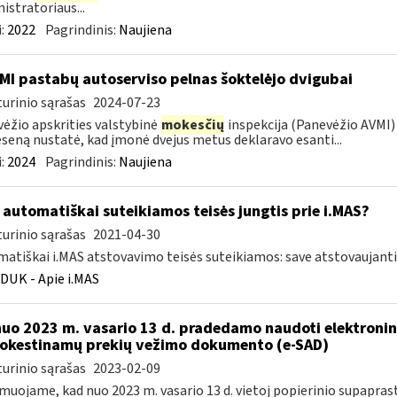
istratoriaus...
:
2022
Pagrindinis:
Naujiena
MI pastabų autoserviso pelnas šoktelėjo dvigubai
urinio sąrašas
2024-07-23
ėžio apskrities valstybinė
mokesčių
inspekcija (Panevėžio AVMI) 
seną nustatė, kad įmonė dvejus metus deklaravo esanti...
:
2024
Pagrindinis:
Naujiena
automatiškai suteikiamos teisės jungtis prie i.MAS?
urinio sąrašas
2021-04-30
atiškai i.MAS atstovavimo teisės suteikiamos: save atstovaujan
DUK - Apie i.MAS
nuo 2023 m. vasario 13 d. pradedamo naudoti elektronin
kestinamų prekių vežimo dokumento (e-SAD)
urinio sąrašas
2023-02-09
muojame, kad nuo 2023 m. vasario 13 d. vietoj popierinio supapr