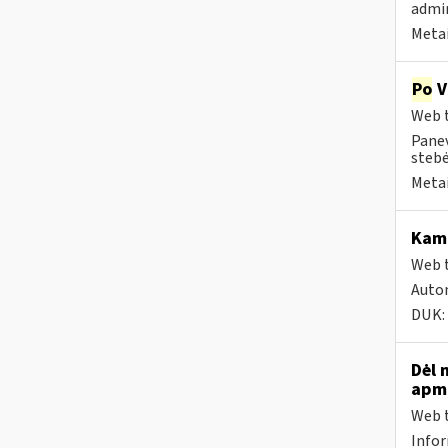
admin
Metai
Po
V
Web t
Panev
stebė
Metai
Kam 
Web t
Autom
DUK:
Dėl 
apmo
Web t
Infor