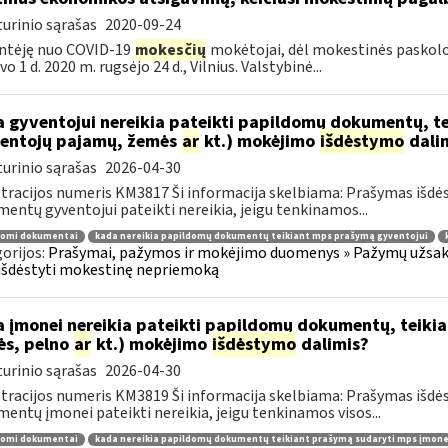
urinio sąrašas
2020-09-24
ntėję nuo COVID-19
mokesčių
mokėtojai, dėl mokestinės paskolos 
o 1 d. 2020 m. rugsėjo 24 d., Vilnius. Valstybinė...
 gyventojui nereikia pateikti papildomų dokumentų, t
entojų pajamų, žemės
ar
kt.) mokėjimo
išdėstymo
dali
urinio sąrašas
2026-04-30
tracijos numeris KM3817 Ši informacija skelbiama: Prašymas išdė
entų gyventojui pateikti nereikia, jeigu tenkinamos...
domi dokumentai
kada nereikia papildomų dokumentų teikiant mps prašymą gyventojui
orijos:
Prašymai, pažymos ir mokėjimo duomenys » Pažymų užsaky
išdėstyti mokestinę nepriemoką
 įmonei nereikia pateikti papildomų dokumentų, teiki
ės, pelno
ar
kt.) mokėjimo
išdėstymo
dalimis?
urinio sąrašas
2026-04-30
tracijos numeris KM3819 Ši informacija skelbiama: Prašymas išdė
entų įmonei pateikti nereikia, jeigu tenkinamos visos...
domi dokumentai
kada nereikia papildomų dokumentų teikiant prašymą sudaryti mps įmone