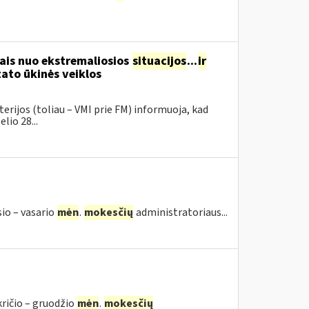
ais nuo ekstremaliosios
situacijos
...
ir
ato ūkinės veiklos
erijos (toliau – VMI prie FM) informuoja, kad
lio 28...
sio – vasario
mėn
.
mokesčių
administratoriaus...
kričio – gruodžio
mėn
.
mokesčių