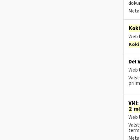
dokum
Metai
Kok
Web t
Koki
Dėl 
Web t
Valst
priim
VMI:
2
m
Web t
Valst
termi
Metai