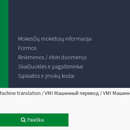
Mokesčių mokėtojų informacija
Formos
Rinkmenos / Atviri duomenys
Skaičiuoklės ir pagalbininkai
Sąskaitos ir įmokų kodai
Machine translation / VMI Машинный перевод / VMI Машин
Paieška