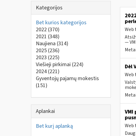
Kategorijos
2022
perl
Bet kurios kategorijos
2022
(370)
Web t
2021
(348)
Atsiž
— VMI
Naujiena
(314)
Metai
2025
(236)
2023
(225)
Viešieji pirkimai
(224)
Dėl 
2024
(221)
Web t
Gyventojų pajamų mokestis
Valst
(151)
mokes
Metai
Aplankai
VMI 
pus
Bet kurį aplanką
Web t
Daugi