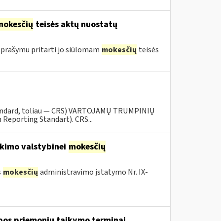
mokesčių
teisės aktų nuostatų
 prašymu pritarti jo siūlomam
mokesčių
teisės
tandard, toliau — CRS) VARTOJAMŲ TRUMPINIŲ
eporting Standart). CRS...
kimo valstybinei
mokesčių
s
mokesčių
administravimo įstatymo Nr. IX-
lbos priemonių taikymo terminai