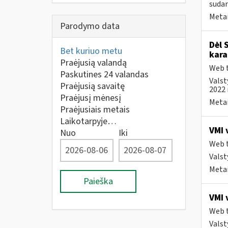
sudar
Metai
Parodymo data
Dėl 
Bet kuriuo metu
kara
Praėjusią valandą
Web t
Paskutines 24 valandas
Valst
Praėjusią savaitę
2022 
Praėjusį mėnesį
Metai
Praėjusiais metais
Laikotarpyje…
VMI 
Nuo
Iki
Web t
Valst
Metai
Paieška
VMI 
Web t
Valst