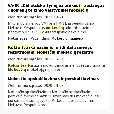
VA-80 „Dėl atsiskaitymų už prekes
ir
paslaugas
duomenų teikimo valstybinei
mokesčių
Web turinio sąrašas
2022-10-21
Informuojame, jog VMI prie FM[1], įgyvendindama
Lietuvos Respublikos
mokesčių
administravimo
įstatymo Nr. IX-211
2
40 straipsnio pakeitimo...
Metai:
2022
Pagrindinis:
Mokesčio naujiena
Kokia
tvarka
užsienio juridiniai asmenys
registruojami
Mokesčių
mokėtojų registre
Web turinio sąrašas
2021-06-07
Kokia
tvarka
užsienio juridiniai asmenys registruojami
Mokesčių
mokėtojų registre?
Mokesčio apskaičiavimas
ir
perskaičiavimas
Web turinio sąrašas
2020-04-07
Mokesčio apskaičiavimas Mokesčio apskaičiavimo ir
perskaičiavimo senatis Susitarimas dėl mokesčio ir su
juo susijusių sumų dydžio Mokesčio apskaičiavimas
Lietuvos Respublikos...