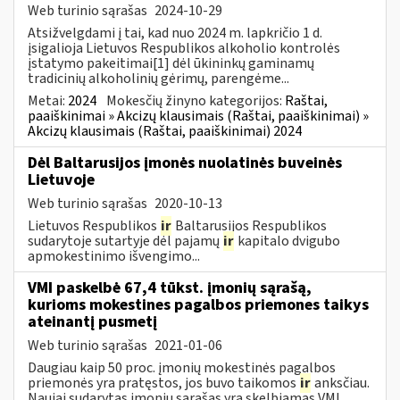
Web turinio sąrašas
2024-10-29
Atsižvelgdami į tai, kad nuo 2024 m. lapkričio 1 d.
įsigalioja Lietuvos Respublikos alkoholio kontrolės
įstatymo pakeitimai[1] dėl ūkininkų gaminamų
tradicinių alkoholinių gėrimų, parengėme...
Metai:
2024
Mokesčių žinyno kategorijos:
Raštai,
paaiškinimai » Akcizų klausimais (Raštai, paaiškinimai) »
Akcizų klausimais (Raštai, paaiškinimai) 2024
Dėl Baltarusijos įmonės nuolatinės buveinės
Lietuvoje
Web turinio sąrašas
2020-10-13
Lietuvos Respublikos
ir
Baltarusijos Respublikos
sudarytoje sutartyje dėl pajamų
ir
kapitalo dvigubo
apmokestinimo išvengimo...
VMI paskelbė 67,4 tūkst. įmonių sąrašą,
kurioms mokestines pagalbos priemones taikys
ateinantį pusmetį
Web turinio sąrašas
2021-01-06
Daugiau kaip 50 proc. įmonių mokestinės pagalbos
priemonės yra pratęstos, jos buvo taikomos
ir
anksčiau.
Naujai sudarytas įmonių sąrašas yra skelbiamas VMI