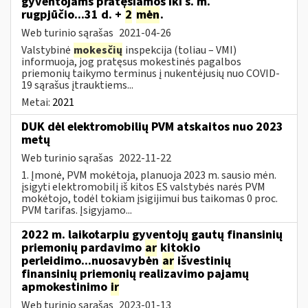
gyventojams pratęsiamos iki š. m.
rugpjūčio...31 d. +
2
mėn
.
Web turinio sąrašas
2021-04-26
Valstybinė
mokesčių
inspekcija (toliau – VMI)
informuoja, jog pratęsus mokestinės pagalbos
priemonių taikymo terminus į nukentėjusių nuo COVID-
19 sąrašus įtrauktiems...
Metai:
2021
DUK dėl elektromobilių PVM atskaitos nuo 2023
metų
Web turinio sąrašas
2022-11-22
1. Įmonė, PVM mokėtoja, planuoja 2023 m. sausio mėn.
įsigyti elektromobilį iš kitos ES valstybės narės PVM
mokėtojo, todėl tokiam įsigijimui bus taikomas 0 proc.
PVM tarifas. Įsigyjamo...
2022 m. laikotarpiu gyventojų gautų finansinių
priemonių pardavimo
ar
kitokio
perleidimo...nuosavybėn
ar
išvestinių
finansinių priemonių realizavimo pajamų
apmokestinimo
ir
Web turinio sąrašas
2023-01-13