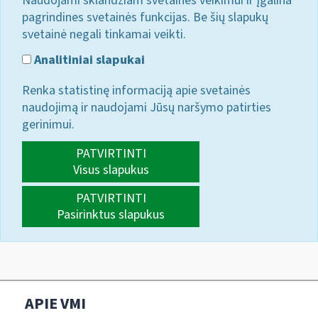
Naudojami sklandžiam svetainės veikimui ir įgalina
pagrindines svetainės funkcijas. Be šių slapukų
svetainė negali tinkamai veikti.
Analitiniai slapukai
Renka statistinę informaciją apie svetainės
naudojimą ir naudojami Jūsų naršymo patirties
gerinimui.
PATVIRTINTI
Visus slapukus
PATVIRTINTI
Pasirinktus slapukus
APIE VMI