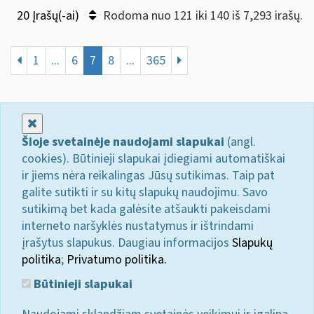
20 Įrašų(-ai)
Rodoma nuo 121 iki 140 iš 7,293 irašų.
1
...
6
7
8
...
365
Uždaryti
Šioje svetainėje naudojami slapukai
(angl.
cookies). Būtinieji slapukai įdiegiami automatiškai
ir jiems nėra reikalingas Jūsų sutikimas. Taip pat
galite sutikti ir su kitų slapukų naudojimu. Savo
sutikimą bet kada galėsite atšaukti pakeisdami
interneto naršyklės nustatymus ir ištrindami
įrašytus slapukus. Daugiau informacijos
Slapukų
politika
;
Privatumo politika.
Būtinieji slapukai