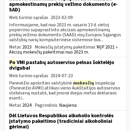
apmokestinamų prekių vežimo dokumento (e-
SAD)
Web turinio sąrašas
2023-02-09
Informuojame, kad nuo 2023 m. vasario 13 d. vietoj
popierinio supaprastinto akcizais apmokestinamų
prekių vežimo dokumento (SAAD) visų Europos Sąjungos
valstybių narių kompiuterinėse sistemose bus...
Metai:
2023
Mokesčių įstatymų pakeitimai:
MĮP 2021 »
Akcizų mokesčių pakeitimai nuo 2023 m.
Po
VMI pastabų autoserviso pelnas šoktelėjo
dvigubai
Web turinio sąrašas
2024-07-23
Panevėžio apskrities valstybinė
mokesčių
inspekcija
(Panevėžio AVMI) atlikusi vieno Aukštaitijos autoserviso
stebėseną nustatė, kad įmonė dvejus metus deklaravo
esanti...
Metai:
2024
Pagrindinis:
Naujiena
Dėl Lietuvos Respublikos alkoholio kontrolės
įstatymo pakeitimo (tradiciniai alkoholiniai
gėrimai)