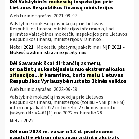
Dėl Valstybinės
mokesčių
inspekcijos prie
Lietuvos Respublikos finansų ministerijos
Web turinio sąrašas
2021-09-07
Valstybinė mokesčių inspekcija prie Lietuvos
Respublikos finansų ministerijos informuoja, kad
priimtas Valstybinės mokesčių inspekcijos prie Lietuvos
Respublikos finansų ministerijos viršininko...
Metai:
2021
Mokesčių įstatymų pakeitimai:
MĮP 2021 »
Mokesčiu administravimo įstatymas
Dėl Savarankiškai dirbančių asmenų,
pripažintų nukentėjusiais nuo ekstremaliosios
situacijos
...
ir
karantino, kurio
metu
Lietuvos
Respublikos Vyriausybė nustato ūkinės veiklos
Web turinio sąrašas
2022-06-29
Valstybinė mokesčių inspekcija prie Lietuvos
Respublikos finansų ministerijos (toliau – VMI prie FM)
informuoja, kad 2022 m. birželio 27 dienos priimtu
įsakymu Nr. VA-61[1] nuo 2022 m. birželio 28...
Metai:
2022
Dėl nuo 2023 m. vasario 13 d. pradedamo
naudoti elektroninio supaprastinto akcizais