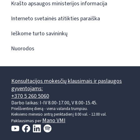
Krašto apsaugos ministerijos informacija
Interneto svetainės atitikties paraiška
Ieškome turto savininkų
Nuorodos
Konsultacijos mokesčių klausimais ir paslaugos
gyventojams:
+370 5 260 5060
Darbo laikas: I-IV 8.00-17.00, V 8.00-15.45.
Prieššventinę dieną - viena valanda trumpiau.
Kiekvieno mėnesio antrą penktadienį 8.00 val. - 12.00 val.
Mano VMI
Paklausimas per