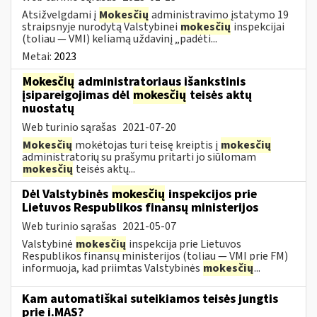
Atsižvelgdami į
Mokesčių
administravimo įstatymo 19
straipsnyje nurodytą Valstybinei
mokesčių
inspekcijai
(toliau — VMI) keliamą uždavinį „padėti...
Metai:
2023
Mokesčių
administratoriaus išankstinis
įsipareigojimas dėl
mokesčių
teisės aktų
nuostatų
Web turinio sąrašas
2021-07-20
Mokesčių
mokėtojas turi teisę kreiptis į
mokesčių
administratorių su prašymu pritarti jo siūlomam
mokesčių
teisės aktų...
Dėl Valstybinės
mokesčių
inspekcijos prie
Lietuvos Respublikos finansų ministerijos
Web turinio sąrašas
2021-05-07
Valstybinė
mokesčių
inspekcija prie Lietuvos
Respublikos finansų ministerijos (toliau — VMI prie FM)
informuoja, kad priimtas Valstybinės
mokesčių
...
Kam automatiškai suteikiamos teisės jungtis
prie i.MAS?