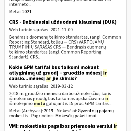
interneto...
Metai:
2021
CRS - Dažniausiai užduodami klausimai (DUK)
Web turinio sąrašas
2021-11-09
Bendrasis duomenų teikimo standartas, (angl. Common
Reporting Standard, toliau — CRS) VARTOJAMŲ
TRUMPINIŲ SĄRAŠAS CRS — Bendrasis duomenų
teikimo standartas (angl. Common Reporting
Standart). CRS...
Kokie GPM tarifai bus taikomi mokant
atlyginimą už gruodį – gruodžio mėnesį
ir
sausio...mėnesį
ar
jie skirsis?
Web turinio sąrašas
2019-03-12
2018 m. gruodžio mėnesio darbo užmokesčiui, kuris
išmokamas gruodį, bus taikomas apskaičiavimo
ir
išmokėjimo
metu
galiojantis 15 proc. GPM tarifas...
Metai (Archyvas):
2019
Mokesčiai:
Gyventojų pajamų
mokestis
Pagrindinis:
Mokesčių pakeitimai
VMI: mokestinės pagalbos priemonės verslui
ir