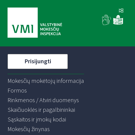
Prisijungti
Mokesčių mokėtojų informacija
Formos
Rinkmenos / Atviri duomenys
Skaičiuoklės ir pagalbininkai
Sąskaitos ir įmokų kodai
Mokesčių žinynas