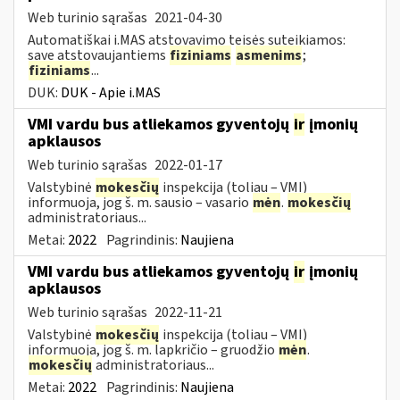
Web turinio sąrašas
2021-04-30
Automatiškai i.MAS atstovavimo teisės suteikiamos:
save atstovaujantiems
fiziniams
asmenims
;
fiziniams
...
DUK:
DUK - Apie i.MAS
VMI vardu bus atliekamos gyventojų
ir
įmonių
apklausos
Web turinio sąrašas
2022-01-17
Valstybinė
mokesčių
inspekcija (toliau – VMI)
informuoja, jog š. m. sausio – vasario
mėn
.
mokesčių
administratoriaus...
Metai:
2022
Pagrindinis:
Naujiena
VMI vardu bus atliekamos gyventojų
ir
įmonių
apklausos
Web turinio sąrašas
2022-11-21
Valstybinė
mokesčių
inspekcija (toliau – VMI)
informuoja, jog š. m. lapkričio – gruodžio
mėn
.
mokesčių
administratoriaus...
Metai:
2022
Pagrindinis:
Naujiena