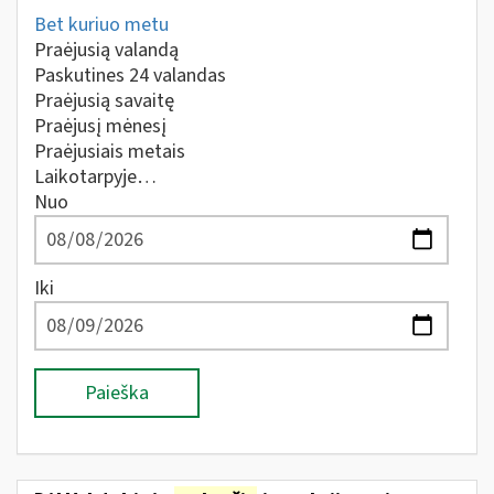
Bet kuriuo metu
Praėjusią valandą
Paskutines 24 valandas
Praėjusią savaitę
Praėjusį mėnesį
Praėjusiais metais
Laikotarpyje…
Nuo
Iki
Paieška