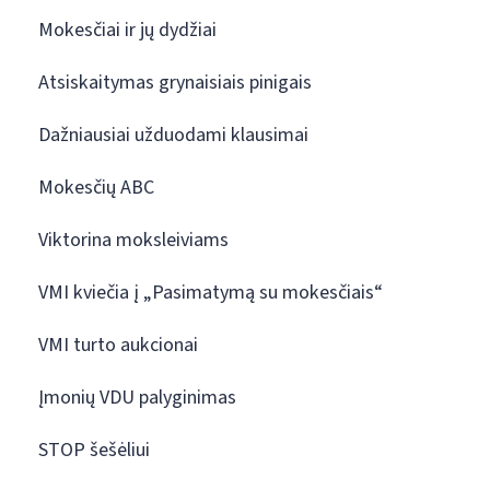
Mokesčiai ir jų dydžiai
Atsiskaitymas grynaisiais pinigais
Dažniausiai užduodami klausimai
Mokesčių ABC
Viktorina moksleiviams
VMI kviečia į „Pasimatymą su mokesčiais“
VMI turto aukcionai
Įmonių VDU palyginimas
STOP šešėliui