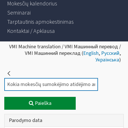
Mokesčių kalendorius
Seminarai
Tarptautinis apmokestinimas
Kontaktai / Apklausa
VMI Machine translation / VMI Машинный перевод /
VMI Машинний переклад (
English
,
Русский
,
Українська
)
Paieška
Parodymo data