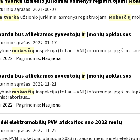
ia
tvarka
užsienio juridiniai asmenys registruojami
Moke
urinio sąrašas
2021-06-07
a
tvarka
užsienio juridiniai asmenys registruojami
Mokesčių
mok
vardu bus atliekamos gyventojų
ir
įmonių apklausos
urinio sąrašas
2022-01-17
ybinė
mokesčių
inspekcija (toliau – VMI) informuoja, jog š. m. sau
:
2022
Pagrindinis:
Naujiena
vardu bus atliekamos gyventojų
ir
įmonių apklausos
urinio sąrašas
2022-11-21
ybinė
mokesčių
inspekcija (toliau – VMI) informuoja, jog š. m. lap
istratoriaus...
:
2022
Pagrindinis:
Naujiena
dėl elektromobilių PVM atskaitos nuo 2023 metų
urinio sąrašas
2022-11-22
onė, PVM mokėtoja, planuoja 2023 m. sausio mėn. įsigyti elektromo