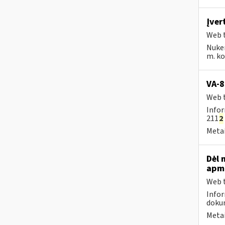
Įver
Web t
Nuke
m. kov
VA-8
Web t
Infor
211
2
Metai
Dėl 
apmo
Web t
Infor
dokum
Metai