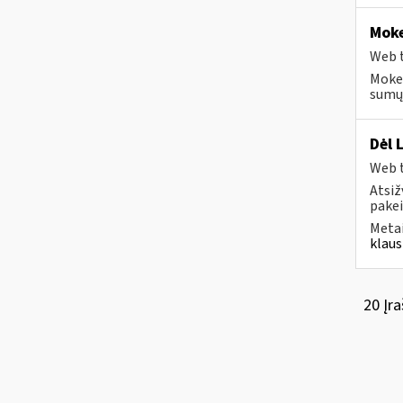
Moke
Web t
Mokes
sumų 
Dėl 
Web t
Atsiž
pakei
Metai
klaus
20 Įra