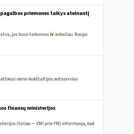
 pagalbos priemones taikys ateinantį
ęstos, jos buvo taikomos
ir
anksčiau. Naujai
atlikusi vieno Aukštaitijos autoserviso
os finansų ministerijos
sterijos (toliau — VMI prie FM) informuoja, kad