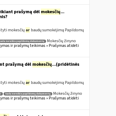
eikiant prašymą dėl
mokesčių
...
mis?
styti mokesčių
ar
baudų sumokėjimą Papildomų
Mokesčių žinyno
kada nereikia papildomų dokumentų
mas ir prašymų teikimas » Prašymas atidėti
ant prašymą dėl
mokesčių
...(pridėtinės
styti mokesčių
ar
baudų sumokėjimą Papildomų
Mokesčių žinyno
i
kada nereikia papildomų dokumentų
mas ir prašymų teikimas » Prašymas atidėti