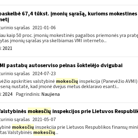
paskelbė 67,4 tūkst. įmonių sąrašą, kurioms mokestines
metį
urinio sąrašas
2021-01-06
au kaip 50 proc. įmonių mokestinės pagalbos priemonės yra prat
ytas įmonių sąrašas yra skelbiamas VMI interneto...
:
2021
MI pastabų autoserviso pelnas šoktelėjo dvigubai
urinio sąrašas
2024-07-23
ėžio apskrities valstybinė
mokesčių
inspekcija (Panevėžio AVMI) 
seną nustatė, kad įmonė dvejus metus deklaravo esanti...
:
2024
Pagrindinis:
Naujiena
Valstybinės
mokesčių
inspekcijos prie Lietuvos Respublik
urinio sąrašas
2021-05-07
ybinė
mokesčių
inspekcija prie Lietuvos Respublikos finansų mini
tas Valstybinės
mokesčių
...