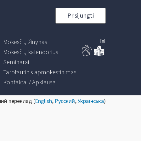
Prisijungti
Mokesčių žinynas
Mokesčių kalendorius
Seminarai
Tarptautinis apmokestinimas
Kontaktai / Apklausa
ний переклад (
English
,
Русский
,
Українська
)