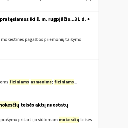
atęsiamos iki š. m. rugpjūčio...31 d. +
sus mokestinės pagalbos priemonių taikymo
tiems
fiziniams
asmenims
;
fiziniams
...
mokesčių
teisės aktų nuostatų
 prašymu pritarti jo siūlomam
mokesčių
teisės