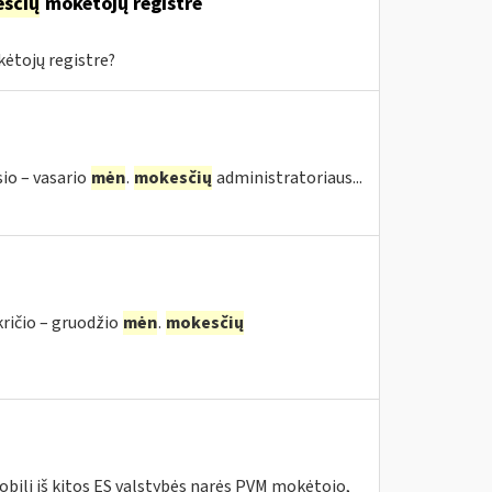
sčių
mokėtojų registre
ėtojų registre?
sio – vasario
mėn
.
mokesčių
administratoriaus...
kričio – gruodžio
mėn
.
mokesčių
bilį iš kitos ES valstybės narės PVM mokėtojo,