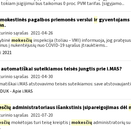
 tokiam įsigijimui bus taikomas 0 proc. PVM tarifas. Įsigyjamo...
 mokestinės pagalbos priemonės verslui
ir
gyventojams pr
ėn
.
urinio sąrašas
2021-04-26
ybinė
mokesčių
inspekcija (toliau – VMI) informuoja, jog pratę
nus į nukentėjusių nuo COVID-19 sąrašus įtrauktiems...
:
2021
automatiškai suteikiamos teisės jungtis prie i.MAS?
urinio sąrašas
2021-04-30
atiškai i.MAS atstovavimo teisės suteikiamos: save atstovaujan
DUK - Apie i.MAS
sčių
administratoriaus išankstinis įsipareigojimas dėl
urinio sąrašas
2021-07-20
sčių
mokėtojas turi teisę kreiptis į
mokesčių
administratorių su
.