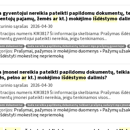
 gyventojui nereikia pateikti papildomų dokumentų, t
entojų pajamų, žemės
ar
kt.) mokėjimo
išdėstymo
dali
urinio sąrašas
2026-04-30
tracijos numeris KM3817 Ši informacija skelbiama: Prašymas išdė
entų gyventojui pateikti nereikia, jeigu tenkinamos...
domi dokumentai
kada nereikia papildomų dokumentų teikiant mps prašymą gyventojui
orijos:
Prašymai, pažymos ir mokėjimo duomenys » Pažymų užsaky
išdėstyti mokestinę nepriemoką
 įmonei nereikia pateikti papildomų dokumentų, teiki
ės, pelno
ar
kt.) mokėjimo
išdėstymo
dalimis?
urinio sąrašas
2026-04-30
tracijos numeris KM3819 Ši informacija skelbiama: Prašymas išdė
entų įmonei pateikti nereikia, jeigu tenkinamos visos...
domi dokumentai
kada nereikia papildomų dokumentų teikiant prašymą sudaryti mps įmone
orijos:
Prašymai, pažymos ir mokėjimo duomenys » Pažymų užsaky
išdėstyti mokestinę nepriemoką