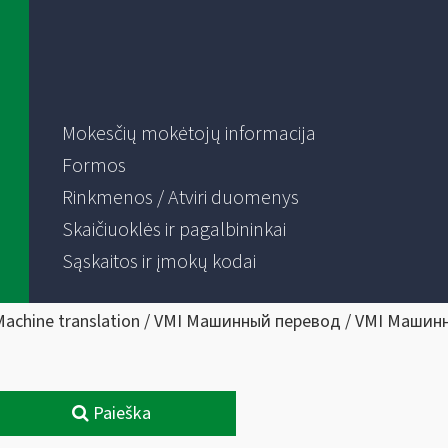
Mokesčių mokėtojų informacija
Formos
Rinkmenos / Atviri duomenys
Skaičiuoklės ir pagalbininkai
Sąskaitos ir įmokų kodai
Machine translation / VMI Машинный перевод / VMI Машин
Paieška