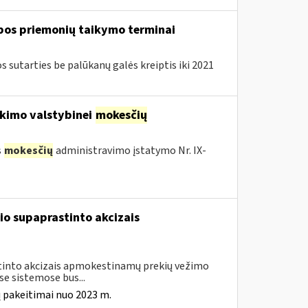
lbos priemonių taikymo terminai
sutarties be palūkanų galės kreiptis iki 2021
kimo valstybinei
mokesčių
s
mokesčių
administravimo įstatymo Nr. IX-
io supaprastinto akcizais
astinto akcizais apmokestinamų prekių vežimo
e sistemose bus...
 pakeitimai nuo 2023 m.