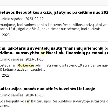
Lietuvos Respublikos akcizų įstatymo pakeitimo nuo 202
urinio sąrašas
2023-02-10
muojame, kad, vadovaujantis Lietuvos Respublikos akcizų įstatymo 
sario 13 d. įsigalioja šie AĮ pakeitimai: nustatoma, kad akcizais...
:
2023
 m. laikotarpiu gyventojų gautų finansinių priemonių
eidimo...nuosavybėn
ar
išvestinių finansinių priemoni
urinio sąrašas
2023-01-13
velgdami į
Mokesčių
administravimo įstatymo 19 straipsnyje nur
) keliamą uždavinį „padėti...
:
2023
Baltarusijos įmonės nuolatinės buveinės Lietuvoje
urinio sąrašas
2020-10-13
vos Respublikos
ir
Baltarusijos Respublikos sudarytoje sutartyje
gimo...