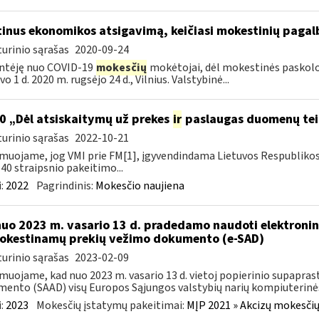
tinus ekonomikos atsigavimą, keičiasi mokestinių paga
urinio sąrašas
2020-09-24
ntėję nuo COVID-19
mokesčių
mokėtojai, dėl mokestinės paskolos 
o 1 d. 2020 m. rugsėjo 24 d., Vilnius. Valstybinė...
0 „Dėl atsiskaitymų už prekes
ir
paslaugas duomenų tei
urinio sąrašas
2022-10-21
muojame, jog VMI prie FM[1], įgyvendindama Lietuvos Respubliko
40 straipsnio pakeitimo...
:
2022
Pagrindinis:
Mokesčio naujiena
nuo 2023 m. vasario 13 d. pradedamo naudoti elektronin
kestinamų prekių vežimo dokumento (e-SAD)
urinio sąrašas
2023-02-09
muojame, kad nuo 2023 m. vasario 13 d. vietoj popierinio supapr
ento (SAAD) visų Europos Sąjungos valstybių narių kompiuterinės
:
2023
Mokesčių įstatymų pakeitimai:
MĮP 2021 » Akcizų mokesčių