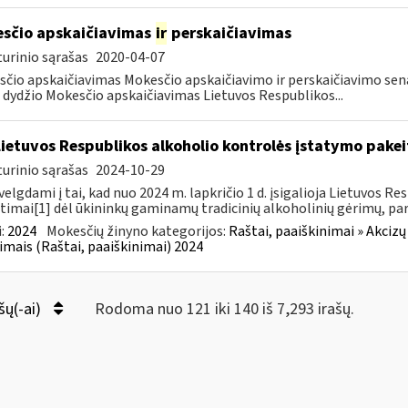
sčio apskaičiavimas
ir
perskaičiavimas
urinio sąrašas
2020-04-07
čio apskaičiavimas Mokesčio apskaičiavimo ir perskaičiavimo senat
dydžio Mokesčio apskaičiavimas Lietuvos Respublikos...
Lietuvos Respublikos alkoholio kontrolės įstatymo pakeit
urinio sąrašas
2024-10-29
velgdami į tai, kad nuo 2024 m. lapkričio 1 d. įsigalioja Lietuvos 
timai[1] dėl ūkininkų gaminamų tradicinių alkoholinių gėrimų, pa
:
2024
Mokesčių žinyno kategorijos:
Raštai, paaiškinimai » Akcizų
imais (Raštai, paaiškinimai) 2024
šų(-ai)
Rodoma nuo 121 iki 140 iš 7,293 irašų.