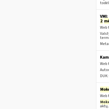
todėl
VMI:
2
m
Web t
Valst
termi
Metai
Kam 
Web t
Autom
DUK:
Moke
Web t
Moke
aktų..