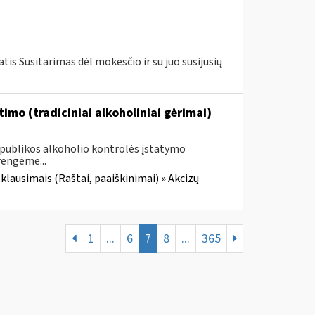
is Susitarimas dėl mokesčio ir su juo susijusių
imo (tradiciniai alkoholiniai gėrimai)
Respublikos alkoholio kontrolės įstatymo
rengėme...
 klausimais (Raštai, paaiškinimai) » Akcizų
1
...
6
7
8
...
365