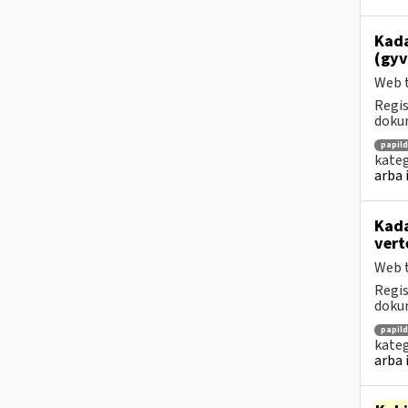
Kada
(gyv
Web t
Regis
dokum
papil
kateg
arba 
Kada
vert
Web t
Regis
dokum
papil
kateg
arba 