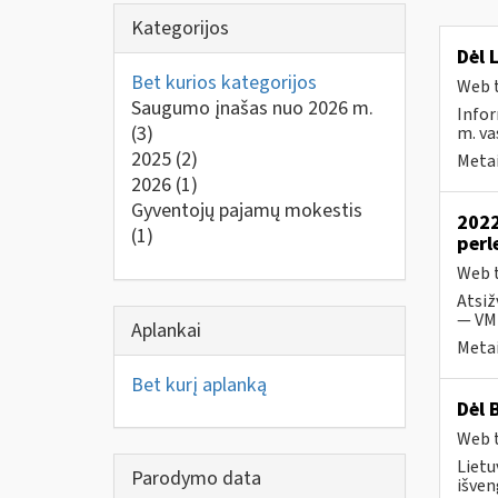
Kategorijos
Dėl 
Bet kurios kategorijos
Web t
Saugumo įnašas nuo 2026 m.
Infor
(3)
m. va
2025
(2)
Metai
2026
(1)
Gyventojų pajamų mokestis
2022
(1)
perl
Web t
Atsiž
— VMI
Aplankai
Metai
Bet kurį aplanką
Dėl 
Web t
Lietu
Parodymo data
išven