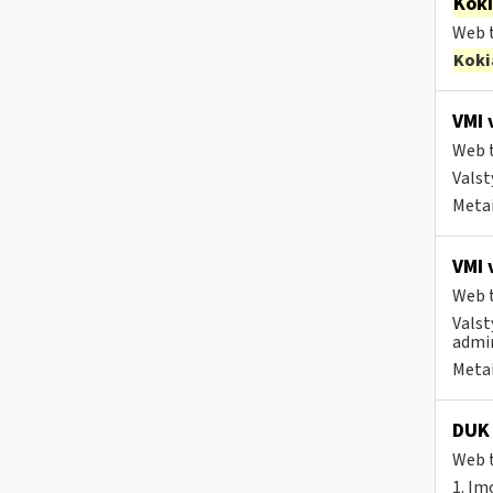
Kok
Web t
Koki
VMI 
Web t
Valst
Metai
VMI 
Web t
Valst
admin
Metai
DUK 
Web t
1. Įm