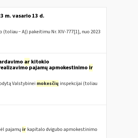
3 m. vasario 13 d.
(toliau − AĮ) pakeitimu Nr. XIV-777[1], nuo 2023
 pardavimo
ar
kitokio
ų realizavimo pajamų apmokestinimo
ir
odytą Valstybinei
mokesčių
inspekcijai (toliau
 dėl pajamų
ir
kapitalo dvigubo apmokestinimo