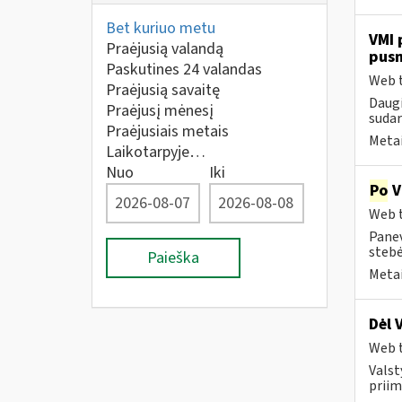
Bet kuriuo metu
VMI 
Praėjusią valandą
pus
Paskutines 24 valandas
Web t
Praėjusią savaitę
Daugi
Praėjusį mėnesį
sudar
Praėjusiais metais
Metai
Laikotarpyje…
Nuo
Iki
Po
V
Web t
Panev
stebė
Paieška
Metai
Dėl 
Web t
Valst
priim